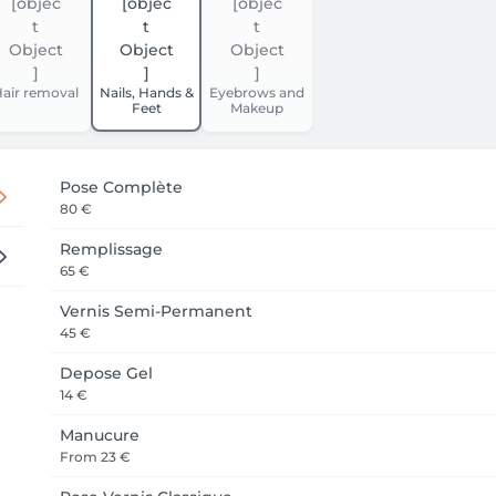
air removal
Nails, Hands &
Eyebrows and
Feet
Makeup
Pose Complète
80 €
Remplissage
65 €
Vernis Semi-Permanent
45 €
Depose Gel
14 €
Manucure
From
23 €