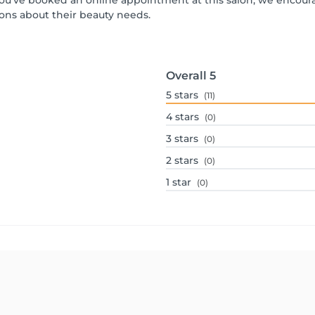
f you've booked an online appointment at this salon, we encou
ons about their beauty needs.
Overall
5
5
stars
(11)
4
stars
(0)
3
stars
(0)
2
stars
(0)
1
star
(0)