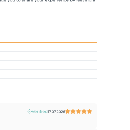
rage you to share your experience by leaving a
Verified
17.07.2026