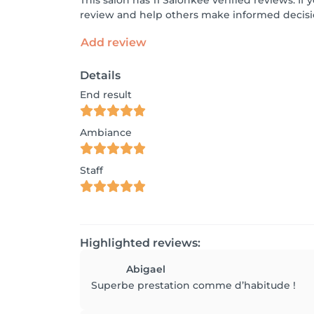
This salon has 11 Salonkee verified reviews. I
review and help others make informed decisi
Add review
Details
End result
Ambiance
Staff
Highlighted reviews:
Abigael
Superbe prestation comme d’habitude !