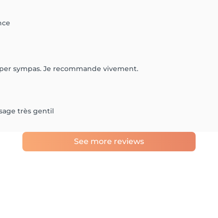
nce
 super sympas. Je recommande vivement.
age très gentil
See more reviews