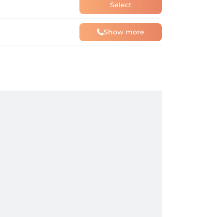
Select
Show more