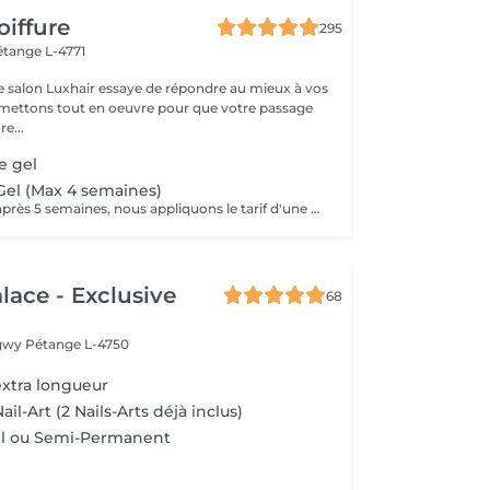
oiffure
295
étange L-4771
e salon Luxhair essaye de répondre au mieux à vos
e...
e gel
el (Max 4 semaines)
Chères clientes, après 5 semaines, nous appliquons le tarif d'une pose complète pour les raisons suivantes : le gel utilisé pour la pose des ongles est conçu pour durer un certain temps, et au-delà de cette période, il perd en qualité et adhérence. De plus, après 5 semaines, la repousse de l'ongle est significative, ce qui entraîne un travail de préparation plus long et plus complexe, notamment pour retirer correctement l'ancien gel et garantir une nouvelle pose parfaite. C'est pourquoi une nouvelle pose complète est nécessaire afin de maintenir la qualité et la durabilité de vos ongles. Merci de votre compréhension.
lace - Exclusive
68
ngwy
Pétange L-4750
xtra longueur
l-Art (2 Nails-Arts déjà inclus)
l ou Semi-Permanent