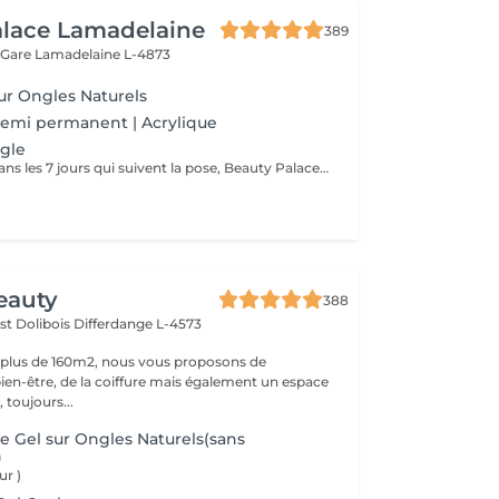
alace Lamadelaine
389
 Gare
Lamadelaine L-4873
ur Ongles Naturels
semi permanent | Acrylique
gle
Si l'ongle casse dans les 7 jours qui suivent la pose, Beauty Palace offre ce service.
eauty
388
st Dolibois
Differdange L-4573
 plus de 160m2, nous vous proposons de
bien-être, de la coiffure mais également un espace
 toujours...
 Gel sur Ongles Naturels(sans
)
ur )