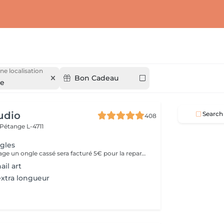
ne localisation
Bon Cadeau
ge
udio
Search
408
Pétange L-4711
gles
Lors du remplissage un ongle cassé sera facturé 5€ pour la reparation.
il art
xtra longueur