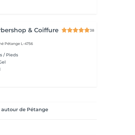
bershop & Coiffure
38
ché
Pétange L-4756
s / Pieds
Gel
l
e autour de Pétange