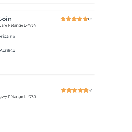
Soin
62
 Gare
Pétange L-4734
ricaine
Acrilico
41
ongwy
Pétange L-4750