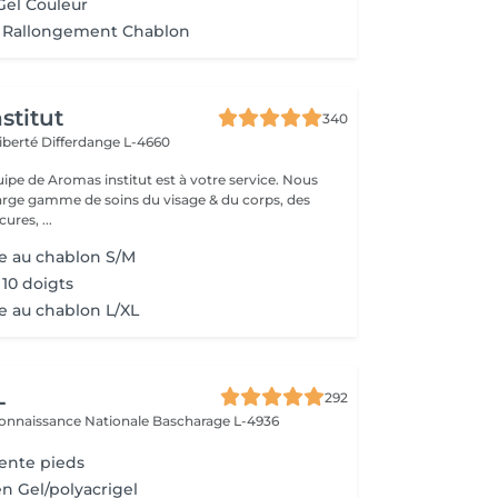
Gel Couleur
c Rallongement Chablon
stitut
340
Liberté
Differdange L-4660
uipe de Aromas institut est à votre service. Nous
rge gamme de soins du visage & du corps, des
res, ...
e au chablon S/M
10 doigts
e au chablon L/XL
L
292
connaissance Nationale
Bascharage L-4936
ente pieds
n Gel/polyacrigel