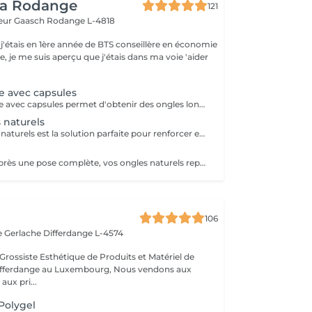
ea Rodange
121
eur Gaasch
Rodange L-4818
 j'étais en 1ère année de BTS conseillère en économie
le, je me suis aperçu que j'étais dans ma voie 'aider
e avec capsules
La pose complète avec capsules permet d'obtenir des ongles longs et élégants, parfaitement adaptés à vos envies. Après une préparation minutieuse de vos ongles naturels, des capsules sont posées et façonnées pour créer la forme idéale. Un renforcement en gel ou en résine assure solidité et tenue. Ce soin est exclusivement réservé aux clientes qui se présentent avec leurs ongles naturels, afin de garantir un résultat durable et harmonieux. La prestation se termine par la mise en beauté de vos ongles selon vos préférences : couleur unie, french raffinée ou décorations personnalisées.
 naturels
Le gel sur ongles naturels est la solution parfaite pour renforcer et embellir vos propres ongles, sans extension. Après une préparation minutieuse, un gel UV est appliqué directement sur l'ongle, créant une surface lisse, résistante et brillante. Le travail des cuticules (manucure combinée) est inclus dans la prestation. Cette technique permet de conserver la longueur naturelle tout en apportant solidité et élégance, pour des mains toujours impeccables et une tenue longue durée.
Trois semaines après une pose complète, vos ongles naturels repoussent et un espace apparaît entre la capsule et la base de l'ongle. Le remplissage consiste à combler cette zone afin de retrouver une surface lisse, solide et uniforme. Ce soin d'entretien prolonge la durée de vie de vos ongles artificiels tout en gardant une manucure impeccable, que vous souhaitiez conserver la même couleur ou en changer. Le travail des cuticules (manucure combinée) est inclus dans la prestation.
106
e Gerlache
Differdange L-4574
Grossiste Esthétique de Produits et Matériel de
ange au Luxembourg, Nous vendons aux
aux pri...
 Polygel