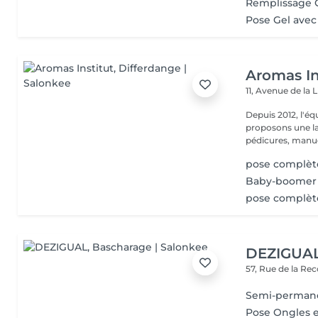
Remplissage 
Pose Gel ave
Aromas In
11, Avenue de la 
Depuis 2012, l'éq
proposons une la
pédicures, manucu
pose complèt
Baby-boomer 
pose complèt
DEZIGUA
57, Rue de la Re
Semi-perman
Pose Ongles e