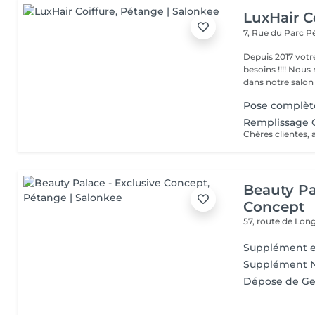
LuxHair C
7, Rue du Parc
P
Depuis 2017 votr
besoins !!!! Nous mettons tout en oeuvre pour que votre passage
dans notre salon r
Pose complèt
Remplissage G
Beauty Pa
Concept
57, route de Lo
Supplément e
Supplément Nai
Dépose de Ge