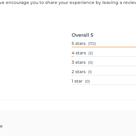
we encourage you to share your experience by leaving a revi
Overall
5
5
stars
(172)
4
stars
(2)
3
stars
(0)
2
stars
(1)
1
star
(0)
le