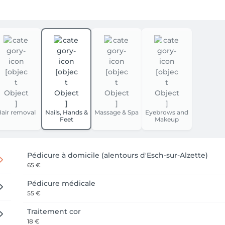
air removal
Nails, Hands &
Massage & Spa
Eyebrows and
Feet
Makeup
Pédicure à domicile (alentours d'Esch-sur-Alzette)
65 €
Pédicure médicale
55 €
Traitement cor
18 €