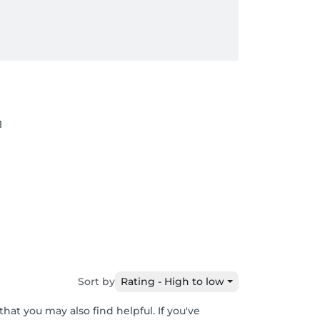
1
Sort by
Rating - High to low
hat you may also find helpful. If you've