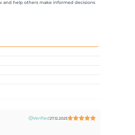
ew and help others make informed decisions
Verified
27.12.2025