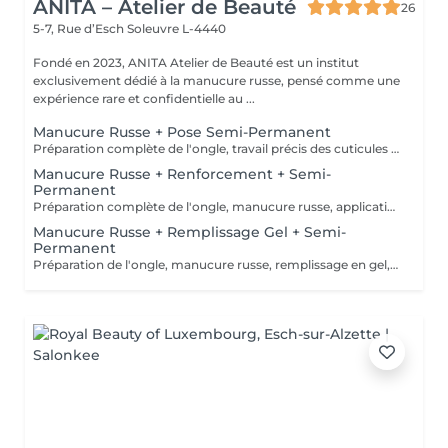
ANITA – Atelier de Beauté
26
5-7, Rue d’Esch
Soleuvre L-4440
Fondé en 2023, ANITA Atelier de Beauté est un institut
exclusivement dédié à la manucure russe, pensé comme une
expérience rare et confidentielle au ...
Manucure Russe + Pose Semi-Permanent
Préparation complète de l'ongle, travail précis des cuticules en manucure russe, puis pose d'une base, du vernis semi-permanent et d'un top coat pour un résultat net, brillant et longue tenue.
Manucure Russe + Renforcement + Semi-
Permanent
Préparation complète de l'ongle, manucure russe, application d'un renfort avec base teintée naturelle, puis pose du vernis semi-permanent et du top coat pour une finition nette et durable.
Manucure Russe + Remplissage Gel + Semi-
Permanent
Préparation de l'ongle, manucure russe, remplissage en gel, puis pose du semi-permanent et du top coat pour un rendu net et durable.