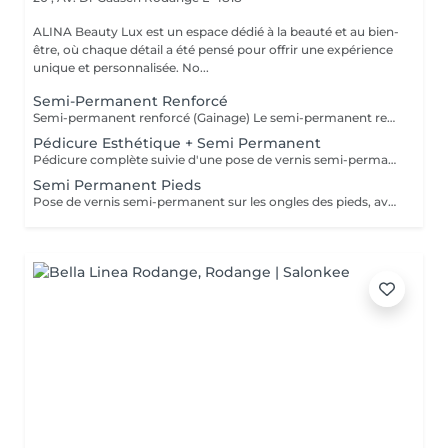
ALINA Beauty Lux est un espace dédié à la beauté et au bien-
être, où chaque détail a été pensé pour offrir une expérience
unique et personnalisée. No...
Semi-Permanent Renforcé
Semi-permanent renforcé (Gainage) Le semi-permanent renforcé, également appelé gainage, est idéal pour les ongles naturels courts à mi-longs. Cette technique permet de renforcer l'ongle naturel grâce à une base solide tout en conservant un aspect fin, élégant et naturel. Cette prestation est particulièrement recommandée pour les clientes ayant des ongles fragiles, cassants ou souhaitant une meilleure tenue qu'un semi-permanent classique. Chez ALINA BEAUTY LUX, nous accordons une attention particulière à la qualité, à la sécurité et à la durabilité de nos prestations. Nos produits sont fabriqués spécialement pour notre salon selon nos propres critères de sélection et ne sont pas des produits achetés directement dans des magasins de revente classiques. Chaque formule est choisie avec soin afin d'assurer une excellente adhérence, une tenue optimale et le respect de l'ongle naturel. Nos produits sont conformes à la réglementation européenne en vigueur et formulés sans TPO, conformément aux normes européennes actuellement appliquées. Les décorations et options ne sont pas incluses dans le prix de base : French Baby-boomer Nail art Strass Paillettes Effets spéciaux Décorations personnalisées Tous les suppléments seront facturés séparément selon la prestation réalisée. Nous privilégions la qualité du travail, l'hygiène, la sécurité et le respect de l'ongle naturel afin d'offrir à chaque cliente une prestation haut de gamme, durable et réalisée avec le plus grand soin.
Pédicure Esthétique + Semi Permanent
Pédicure complète suivie d'une pose de vernis semi-permanent. Combine soin, beauté et durabilité pour des pieds nets et élégants. Tenue moyenne : jusqu'à 6 semaines. Suppléments : French, décorations, effets spéciaux.
Semi Permanent Pieds
Pose de vernis semi-permanent sur les ongles des pieds, avec préparation complète de la plaque et travail précis des cuticules à la ponceuse, comme dans la technique de la manucure russe. Le vernis est appliqué avec exactitude pour un résultat net, brillant et durable jusqu'à 6 semaines. Suppléments : French, babyboomer, décorations ou effets spéciaux à ajouter lors de la réservation ou directement au salon.