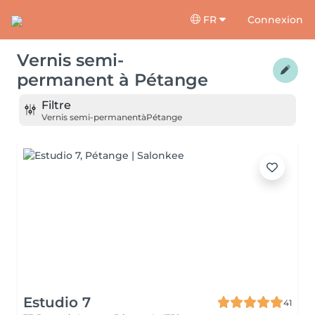
FR
Connexion
Vernis semi-
permanent
à
Pétange
Filtre
Vernis semi-permanent
à
Pétange
Estudio 7
41