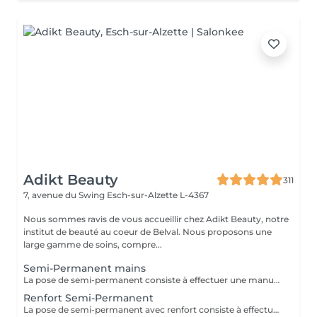
Adikt Beauty
311
7, avenue du Swing
Esch-sur-Alzette L-4367
Nous sommes ravis de vous accueillir chez Adikt Beauty, notre
institut de beauté au coeur de Belval. Nous proposons une
large gamme de soins, compre...
Semi-Permanent mains
La pose de semi-permanent consiste à effectuer une manucure simple et poser un vernis semi-permanent sur les ongles naturels pour une tenue de 3 à 4 semaines. La dépose de semi-permanent consiste à retirer le semi-permanent présent sur les ongles. MERCI DE SÉLECTIONNER LES DÉCORATIONS EN SUPPLÉMENT (french, babyboomer, strass,) QUE VOUS SOUHAITEZ FAIRE À CHAQUE RENDEZ-VOUS.
Renfort Semi-Permanent
La pose de semi-permanent avec renfort consiste à effectuer une manucure simple et poser un vernis semi-permanent sur une base renforçante pour une tenue plus longue, sans casse, pour une tenue de 3 à 4 semaines. MERCI DE SÉLECTIONNER LES DÉCORATIONS EN SUPPLÉMENT (french, babyboomer, strass,) QUE VOUS SOUHAITEZ FAIRE À CHAQUE RENDEZ-VOUS.