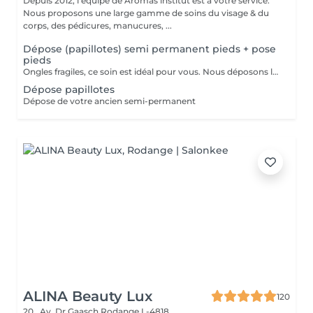
Depuis 2012, l'équipe de Aromas institut est à votre service.
Nous proposons une large gamme de soins du visage & du
corps, des pédicures, manucures, ...
Dépose (papillotes) semi permanent pieds + pose
pieds
Ongles fragiles, ce soin est idéal pour vous. Nous déposons le semi permanent avec des papillotes, de manière plus douce, l'ongle n'est pas abîmé. Un rdv bloqué doit être impérativement annulé 24h. Dans le cas contraire, nous nous réservons le droit de facturer la prestation.
Dépose papillotes
Dépose de votre ancien semi-permanent
ALINA Beauty Lux
120
20 , Av. Dr Gaasch
Rodange L-4818