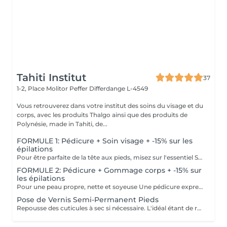
Tahiti Institut
37
1-2, Place Molitor Peffer
Differdange L-4549
Vous retrouverez dans votre institut des soins du visage et du
corps, avec les produits Thalgo ainsi que des produits de
Polynésie, made in Tahiti, de...
FORMULE 1: Pédicure + Soin visage + -15% sur les
épilations
Pour être parfaite de la tête aux pieds, misez sur l'essentiel Soin du visage Bora Bora ( gommage et massage à l'huile de coco) Une pédicure express au choix rape ou trempage + Coupe et limage des ongles -15 % Sur toutes vos épilations ( à rajouter à votre RDV) Pour plus de précision, n'hésitez pas whatsapp, SMS ou appel au 661 555 858
FORMULE 2: Pédicure + Gommage corps + -15% sur
les épilations
Pour une peau propre, nette et soyeuse Une pédicure express au choix rape ou trempage + Coupe et limage des ongles Un gommage du corps (Monoï ou coco) parfait pour préparer la peau au bronzage -15 % Sur toutes vos épilations ( à rajouter à votre RDV) Pour plus de précision, n'hésitez pas whatsapp, SMS ou appel au 661 555 858
Pose de Vernis Semi-Permanent Pieds
Repousse des cuticules à sec si nécessaire. L'idéal étant de réaliser une pédicure au préalable. Pose sur vos ongles naturels, sans technique de rallongement. Si vous portez actuellement du gel, de la résine, un renfort/gainage, n'oubliez pas de sélectionner la dépose.