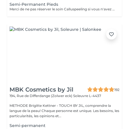
Semi-Permanent Pieds
Merci de ne pas réserver le soin Calluspeeling si vous n'avez pas ou très peu de callosités !!! La pose de semi-permanent consiste à limer les ongles, retirer les cuticules et poser un vernis semi-permanent sur les ongles naturels pour une tenue de 3 à 4 semaines. Il est inutile de sélectionner une pédicure en plus du semi-permanent !!! La dépose de semi-permanent consiste à retirer le semi-permanent présent sur les ongles.
MBK Cosmetics by Jil
192
194, Rue de Differdange (Zolwer eck)
Soleuvre L-4437
METHODE Brigitte Kettner - TOUCH BY JIL, comprendre la
langue de la peau! Chaque personne est unique. Les besoins, les
particularités, les opinions et...
Semi-permanent