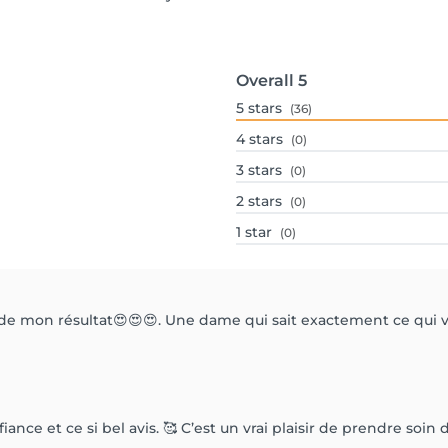
Overall
5
5
stars
(36)
4
stars
(0)
3
stars
(0)
2
stars
(0)
1
star
(0)
de mon résultat😍😍😍. Une dame qui sait exactement ce qui va
ance et ce si bel avis. 🥰 C’est un vrai plaisir de prendre soin 