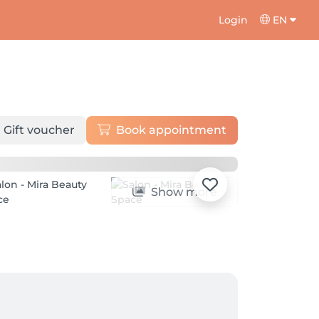
Login
EN
Gift voucher
Book appointment
Show more