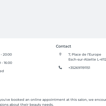
Contact
 - 20:00
7, Place de l’Europe
Esch-sur-Alzette L-411
0 - 16:00
+352691191151
sed
If you've booked an online appointment at this salon, we enco
ions about their beauty needs.