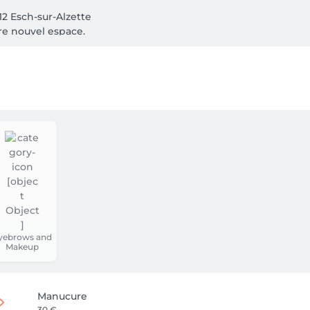
12 Esch-sur-Alzette

yebrows and
Makeup
Manucure
30 €