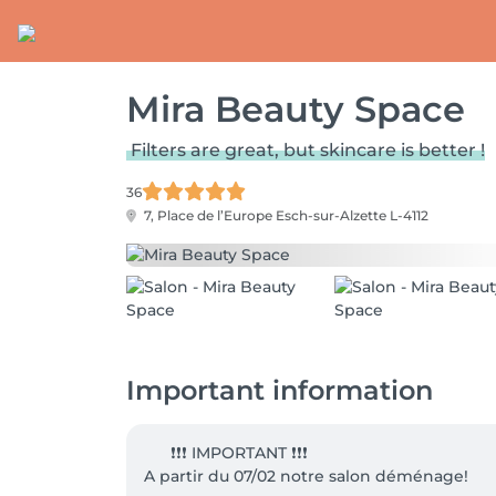
Mira Beauty Space
Filters are great, but skincare is better !
36
7, Place de l’Europe
Esch-sur-Alzette L-4112
Important information
      ❗❗❗ IMPORTANT ❗❗❗

A partir du 07/02 notre salon déménage!
