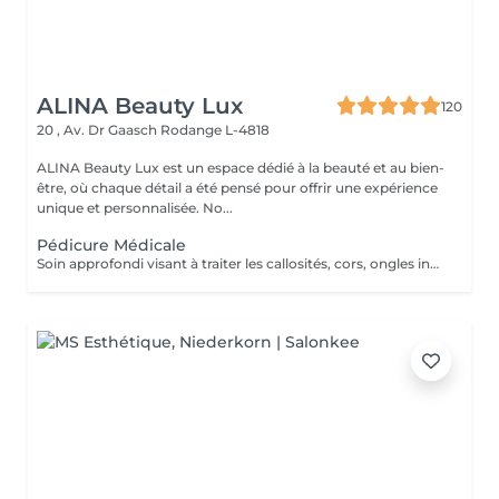
ALINA Beauty Lux
120
20 , Av. Dr Gaasch
Rodange L-4818
ALINA Beauty Lux est un espace dédié à la beauté et au bien-
être, où chaque détail a été pensé pour offrir une expérience
unique et personnalisée. No...
Pédicure Médicale
Soin approfondi visant à traiter les callosités, cors, ongles incarnés, fissures ou durillons. Réalisé dans le respect des normes d'hygiène et de confort. Améliore la santé et l'apparence du pied. Résultat optimal : cure de 3 à 5 séances selon la problématique.