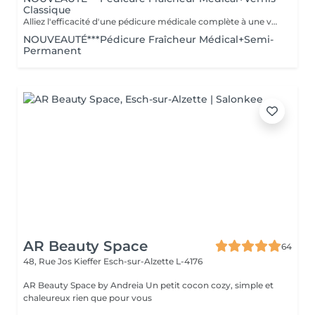
Classique
Alliez l'efficacité d'une pédicure médicale complète à une véritable vague de fraîcheur intense, sublimée par la pose d'un vernis classique. Ce soin approfondi associe le travail des ongles, cuticules, callosités et zones rugueuses à un gommage au sel et à l'amande douce, un bain effervescent relaxant et rafraîchissant, puis un soin à l'effet glacial appliqué jusqu'aux mollets. Une sensation de froid intense et revigorante, idéale pour retrouver des pieds parfaitement soignés tout en profitant d'un véritable moment de fraîcheur. Des pieds profondément soignés, doux, élégamment vernis et enveloppés d'une sensation glaciale irrésistible.
NOUVEAUTÉ***Pédicure Fraîcheur Médical+Semi-
Permanent
AR Beauty Space
64
48, Rue Jos Kieffer
Esch-sur-Alzette L-4176
AR Beauty Space by Andreia Un petit cocon cozy, simple et
chaleureux rien que pour vous