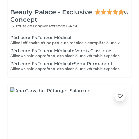
Beauty Palace - Exclusive
68
Concept
57, route de Longwy
Pétange L-4750
Pédicure Fraîcheur Médical
Alliez l'efficacité d'une pédicure médicale complète à une véritable expérience de fraîcheur et de bien-être. Cette prestation comprend un soin approfondi des pieds, avec travail des ongles et des cuticules ainsi qu'un traitement ciblé des callosités, durillons et zones rugueuses, selon les besoins de vos pieds. Le soin se poursuit avec un gommage au sel enrichi en huile d'amande douce, un bain de pieds effervescent relaxant et rafraîchissant, puis l'application d'un gel fraîcheur intense pouvant être remonté jusqu'aux mollets. Idéale pour retrouver des pieds soignés, doux et confortables, tout en profitant d'une agréable sensation de fraîcheur et de légèreté, particulièrement appréciée pendant les fortes chaleurs. Un soin complet qui associe efficacité, confort et fraîcheur pour des pieds parfaitement soignés et une véritable sensation de bien-être.
Pédicure Fraîcheur Médical+ Vernis Classique
Alliez un soin approfondi des pieds à une véritable expérience de fraîcheur. Cette prestation comprend le soin des ongles et cuticules, le travail des callosités et zones rugueuses, suivi d'un gommage au sel et à l'amande douce, d'un bain effervescent relaxant et rafraîchissant, puis d'un gel fraîcheur intense jusqu'aux mollets. Le soin se termine par la pose du vernis classique de votre choix. Des pieds soignés, doux, frais et élégamment vernis.
Pédicure Fraîcheur Médical+Semi-Permanent
Alliez un soin approfondi des pieds à une véritable expérience de fraîcheur. Cette prestation comprend le soin des ongles et cuticules, le travail des callosités et zones rugueuses, suivi d'un gommage au sel et à l'amande douce, d'un bain effervescent relaxant et rafraîchissant, puis d'un gel fraîcheur intense jusqu'aux mollets. Le soin se termine par la pose du semi-permanent de votre choix. Des pieds soignés, doux, frais et une couleur brillante longue tenue.