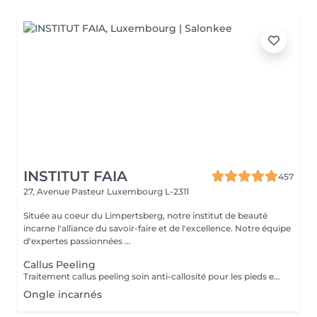
INSTITUT FAIA
457
27, Avenue Pasteur
Luxembourg L-2311
Située au coeur du Limpertsberg, notre institut de beauté
incarne l'alliance du savoir-faire et de l'excellence. Notre équipe
d'expertes passionnées ...
Callus Peeling
Traitement callus peeling soin anti-callosité pour les pieds en seulement 15 minutes CALLUSPEELING permet d'éliminer facilement, sans lames ni cutters, les callosités et les fissures, donnant aux pieds une incroyable douceur et une sensation infinie de légèreté.
Ongle incarnés