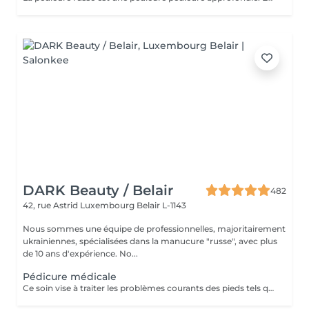
DARK Beauty / Belair
482
42, rue Astrid
Luxembourg Belair L-1143
Nous sommes une équipe de professionnelles, majoritairement
ukrainiennes, spécialisées dans la manucure "russe", avec plus
de 10 ans d'expérience. No...
Pédicure médicale
Ce soin vise à traiter les problèmes courants des pieds tels que les crevasses, durillons, cors, correction des ongles incarnés.. Pris en charge avec précision par notre spécialiste. Contenu du service : -Évaluation initiale de l'état des pieds -Nettoyage hygiénique et assouplissement de la peau -Élimination des zones dures ou épaissies -Soin des ongles et mise en forme minutieuse -Traitement ciblé des zones à problème -Application d'une crème thérapeutique pour les pieds