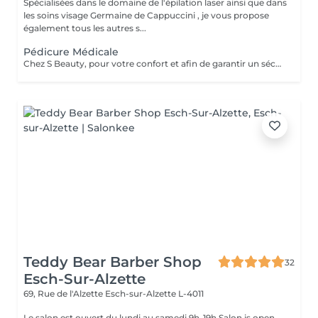
Spécialisées dans le domaine de l'épilation laser ainsi que dans
les soins visage Germaine de Cappuccini , je vous propose
également tous les autres s...
Pédicure Médicale
Chez S Beauty, pour votre confort et afin de garantir un séchage parfait du vernis classique, nous vous conseillons de venir muni(e) de tongs ou de chaussures ouvertes lors de votre rendez-vous.
Teddy Bear Barber Shop
32
Esch-Sur-Alzette
69, Rue de l'Alzette
Esch-sur-Alzette L-4011
Le salon est ouvert du lundi au samedi 9h-19h Salon is open