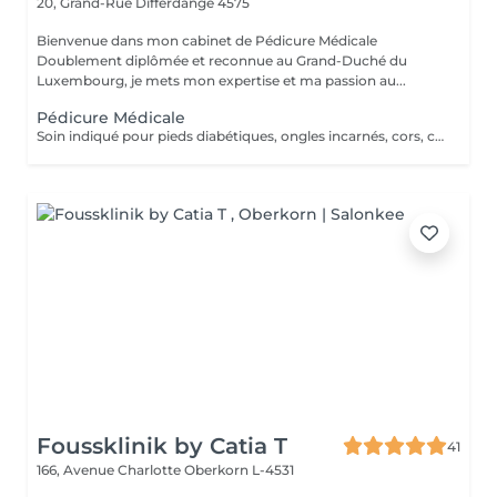
20, Grand-Rue
Differdange 4575
Bienvenue dans mon cabinet de Pédicure Médicale
Doublement diplômée et reconnue au Grand-Duché du
Luxembourg, je mets mon expertise et ma passion au...
Pédicure Médicale
Soin indiqué pour pieds diabétiques, ongles incarnés, cors, callosités, crevasse et mycoses. Un supplément de 10€ será demandé en cas des grosses callosités.
Foussklinik by Catia T
41
166, Avenue Charlotte
Oberkorn L-4531