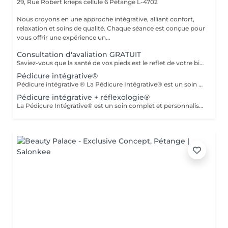
29, Rue Robert krieps cellule 6
Pétange L-4702
Nous croyons en une approche intégrative, alliant confort,
relaxation et soins de qualité. Chaque séance est conçue pour
vous offrir une expérience un...
Consultation d'avaliation GRATUIT
Saviez-vous que la santé de vos pieds est le reflet de votre bien-être général ? En associant la pédicurie spécialisée à la réflexologie plantaire et aux thérapies intégratives, je vous propose un accompagnement sur mesure. Au-delà du soin technique des affections du pied, je vous aide à relâcher le stress et à retrouver une harmonie profonde entre le corps et l'esprit. Offrez à vos pieds l'attention qu'ils méritent.
Pédicure intégrative®
Pédicure intégrative ® La Pédicure Intégrative® est un soin complet et personnalisé qui combine santé des pieds et bien-être. Prendre soin de vos pieds, c'est aussi prendre soin de votre santé globale. Ce que nous offrons : - Diagnostic : Analyse approfondie de l'état de vos pieds pour un soin parfaitement adapté à vos besoins. - Soin de Haute Qualité : Traitement des ongles et de la peau avec des produits de qualité supérieure pour garantir hygiène et confort.
Pédicure intégrative + réflexologie®
La Pédicure Intégrative® est un soin complet et personnalisé qui combine santé des pieds et bien-être. Prendre soin de vos pieds, c'est aussi prendre soin de votre santé globale. Ce que nous offrons : - Diagnostic : Analyse approfondie de l'état de vos pieds pour un soin parfaitement adapté à vos besoins. - Soin de Haute Qualité : Traitement des ongles et de la peau avec des produits de qualité supérieure pour garantir hygiène et confort. - Réflexologie : Stimulation de points réflexes sur les pieds pour promouvoir équilibre et bien-être, soulageant les tensions et améliorant la circulation. - Orientation Physique et Émotionnelle : Conseils personnalisés pour optimiser votre bien-être global, tenant compte de vos besoins physiques et émotionnels. Pourquoi choisir la Pédicure Intégrative® ? Ce service vous permet de bénéficier d'une approche holistique qui allie soins esthétiques et thérapeutiques, vous aidant à vous sentir revitalisé et équilibré. Réservez dès maintenant votre séance !