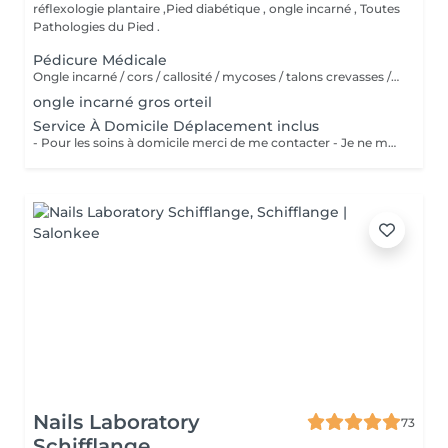
réflexologie plantaire ,Pied diabétique , ongle incarné , Toutes
Pathologies du Pied .
Pédicure Médicale
Ongle incarné / cors / callosité / mycoses / talons crevasses / coupe les ongles /soin pied d'athlète sportif / durillons / pensmemt / pieds diabétiques / onychoplastie construire ongles
ongle incarné gros orteil
Service À Domicile Déplacement inclus
- Pour les soins à domicile merci de me contacter - Je ne me déplace pas à plus de 20 KM
Nails Laboratory
73
Schifflange