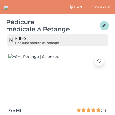
FR
Connexion
Pédicure
médicale
à
Pétange
Filtre
Pédicure médicale
à
Pétange
ASHI
248