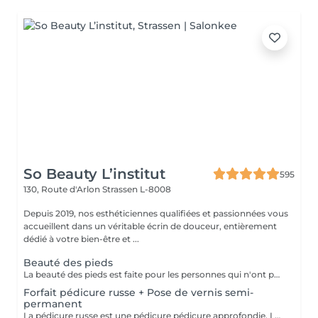
So Beauty L’institut
595
130, Route d'Arlon
Strassen L-8008
Depuis 2019, nos esthéticiennes qualifiées et passionnées vous
accueillent dans un véritable écrin de douceur, entièrement
dédié à votre bien-être et ...
Beauté des pieds
La beauté des pieds est faite pour les personnes qui n'ont pas de problème particulier au niveau de leur pieds. Elle comprend la pousse des cuticules, la coupe des ongles et le limage, léger ponçage de la plaque de l'ongle, et rape de la plante du pied. Pose de vernis transparent et application de crème inclues.
Forfait pédicure russe + Pose de vernis semi-
permanent
La pédicure russe est une pédicure pédicure approfondie. La durée de votre vernis permanent va durer 1 semaine de plus.