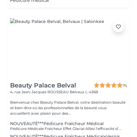
Pédicure medical
Beauty Palace Belval
74
4, rue Jean-Jacques ROUSSEAU
Belvaux L-4368
Bienvenue chez Beauty Palace Belval, votre destination beauté
et bien-être où les professionnelles de la beauté vous
accueillent avec plaisir pour des...
NOUVEAUTÉ***Pédicure Fraîcheur Médical
Pédicure Médicale Fraîcheur Effet Glacial Alliez l'efficacité d'une pédicure médicale complète à une véritable vague de fraîcheur intense. Ce soin approfondi des pieds associe le travail des ongles, cuticules, callosités et zones rugueuses à un gommage au sel et à l'amande douce, un bain effervescent relaxant et rafraîchissant, puis un soin à l'effet glacial appliqué jusqu'aux mollets. Une sensation de froid intense et revigorante, idéale pour retrouver des pieds parfaitement soignés tout en profitant d'un véritable moment de fraîcheur et de confort. Des pieds profondément soignés, doux et confortables, enveloppés d'une sensation glaciale irrésistible.
NOUVEAUTÉ***Pédicure Fraîcheur Médical+Vernis