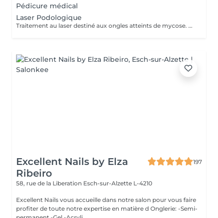
Pédicure médical
Laser Podologique
Traitement au laser destiné aux ongles atteints de mycose. Le laser agit directement sur la zone concernée et complète les soins podologiques afin d'améliorer l'aspect et la santé de l'ongle. Procédure rapide, sûre et non invasive. Le nombre de séances nécessaires peut varier selon l'état de l'ongle et l'évolution du traitement.
Excellent Nails by Elza
197
Ribeiro
58, rue de la Liberation
Esch-sur-Alzette L-4210
Excellent Nails vous accueille dans notre salon pour vous faire
profiter de toute notre expertise en matière d Onglerie: -Semi-
permanent -Gel -Acryli...