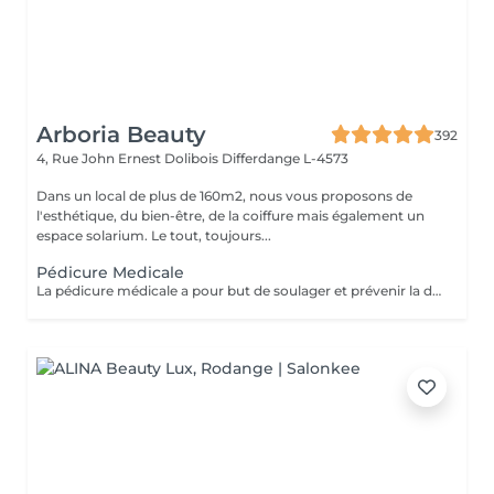
Arboria Beauty
392
4, Rue John Ernest Dolibois
Differdange L-4573
Dans un local de plus de 160m2, nous vous proposons de
l'esthétique, du bien-être, de la coiffure mais également un
espace solarium. Le tout, toujours...
Pédicure Medicale
La pédicure médicale a pour but de soulager et prévenir la douleur, mais également les effets secondaires des pathologies. Cors, durillons, crevasses ou il-de-perdrix sont ainsi traités par une pédicure médicale. Une séance de pédicure médicale en institut se déroule comme suit : Le pied sera désinfecté à l'alcool, puis examiné afin de déterminer quels sont les problèmes à traiter ; Si c'est nécessaire, de gros cotons imbibés d'une solution antiseptique et détergente (H.A.C.) sont passés sur l'épiderme ; Les ongles sont d'office coupés, limés et dégagés sur les côtés; L'ablation de cors ou durillons se fait en douceur, à l'aide d'un bistouri ; Un ponçage des talons adoucit la peau ; Une désinfection de l'ensemble du pied se fait. Le pied est séché puis massé avec une crème naturelle spécifique pour les pieds ;