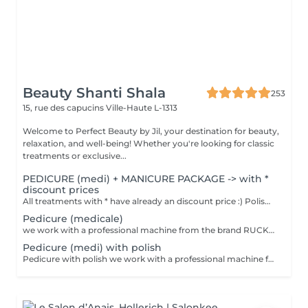
Beauty Shanti Shala
253
15, rue des capucins
Ville-Haute L-1313
Welcome to Perfect Beauty by Jil, your destination for beauty,
relaxation, and well-being! Whether you're looking for classic
treatments or exclusive...
PEDICURE (medi) + MANICURE PACKAGE -> with *
discount prices
All treatments with * have already an discount price :) Polish = normal polish, which one you can easily take off with dissolute. Stay 2-4 days for hands, 1 month for feet and take 30min to dry. Semi = we dry it under a LEDlight and should be taken off in the salon (removing is included in the price). Stay -> till 3 weeks for hands, 4-5 weeks for feet and will be dry immediately. Can damage your nails by doing it to offen without a break.
Pedicure (medicale)
we work with a professional machine from the brand RUCK, feetbath, cuting & polishing nails, taking off of the dead skin ( cuting and/or polishing), cleaning from the cuticles, ingrowing nails and corn eye will be treated
Pedicure (medi) with polish
Pedicure with polish we work with a professional machine from the brand RUCK, feetbath, cuting & polishing nails, taking off of the dead skin ( cuting and/or polishing), cleaning from the cuticles, ingrowing nails and corn eye will be treated Polish = normal polish, which one you can easily take off with dissolute. Stay 2-4 days for hands, 1 month for feet and take 30min to dry. Semi = we dry it under a LEDlight and should be taken off in the salon (removing is included in the price). Stay -> till 3 weeks for hands, 4-5 weeks for feet and will be dry immediately. Can damage your nails by doing it to offen without a break