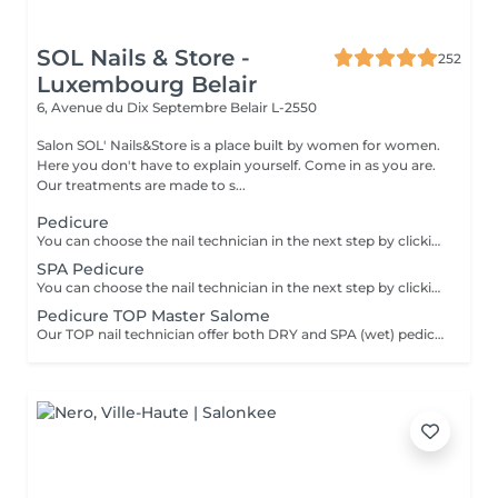
SOL Nails & Store -
252
Luxembourg Belair
6, Avenue du Dix Septembre
Belair L-2550
Salon SOL' Nails&Store is a place built by women for women.
Here you don't have to explain yourself. Come in as you are.
Our treatments are made to s...
Pedicure
You can choose the nail technician in the next step by clicking "Select employee". PEDICURE includes: Nail shaping Cuticle care Rough skin and side ridges removal Heels cleaning Buffing If you choose "with SEMI-PERMANENT polish" The semi-permanent polish application is added. If you choose "toes with polish" (no full foot treatment) The semi-permanent or regular polish application is added. NO full feet treatment - without heels cleaning and polish. If you choose "Removal" includes old gel removal only and NO toes and foot treatment.
SPA Pedicure
You can choose the nail technician in the next step by clicking "Select employee". SPA PEDICURE includes: Warm water soak Nail shaping Cuticle care Rough skin and side ridges removal Heels cleaning Buffing If you choose "with SEMI-PERMANENT polish": Semi-permanent polish application is added. If you choose "toes with polish" (no full foot treatment): Semi-permanent or regular polish application is added. No full feet treatment without heels cleaning and polish on skin. If you choose "Removal": Includes old gel removal only no toes or foot treatment.
Pedicure TOP Master Salome
Our TOP nail technician offer both DRY and SPA (wet) pedicure. So you can choose the format that suits you best.