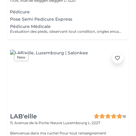
170A, Rue de Beggen
beggen L-1220
Pédicure
Pose Semi Pedicure Express
Pédicure Médicale
Évaluation des pieds, observant tout condition, ongles encarnes, cour, callosités ! En cas de infections, champignons, micose ou les problèmes cotanés, recomandez une visite chez le podologue si necessaire. Desinfection des Pieds avec solution antiseptique. Retrait du Vernis Précédent avec un dissolvant pour nettoyer complètement les ongles des pieds. Coupez, desencarnes et Modelez les ongles avec une pance et lime, Pousses les Cuticules avec batone pour repousser doucement vers l'arrière et coupez les excès, Coupez avec bisturi les callosites si necessaire Traitement avec une rape pour eliminer les cellules mortes et les callosites, sans besoin d'immersion dans l'eau. Application d'un gommage supplementaire si necessaire. Hydratation Intense avec crème et les cuticules pour maintenir la peau douce, Appliquez une base transparent pour protéger les ongles. Attendez suffisamment de tempos pour sèc
New
LAB'eille
18
11, Avenue de la Porte-Neuve
Luxembourg L-2227
Bienvenue dans ma ruche! Pour tout renseignement