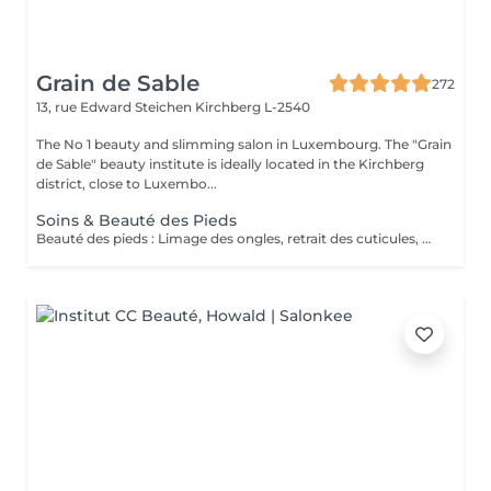
Grain de Sable
272
13, rue Edward Steichen
Kirchberg L-2540
The No 1 beauty and slimming salon in Luxembourg. The "Grain
de Sable" beauty institute is ideally located in the Kirchberg
district, close to Luxembo...
Soins & Beauté des Pieds
Beauté des pieds : Limage des ongles, retrait des cuticules, utilisation de la râpe pour les callosités et massage avec crème hydratante. Pédicure : Beauté des pieds + traitement des ongles incarnés/infectés + utilisation du bistouri pour les callosités.