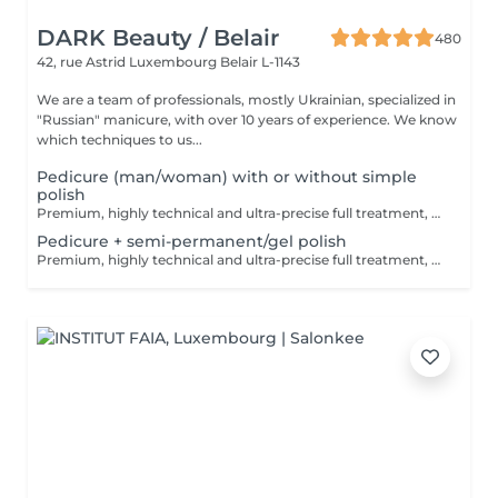
DARK Beauty / Belair
480
42, rue Astrid
Luxembourg Belair L-1143
We are a team of professionals, mostly Ukrainian, specialized in
"Russian" manicure, with over 10 years of experience. We know
which techniques to us...
Pedicure (man/woman) with or without simple
polish
Premium, highly technical and ultra-precise full treatment, performed mainly with an e-file to achieve a perfectly clean nail contour and apply the polish as close as possible, even slightly under the cuticle. This technique helps visually delay the regrowth by around 10 days. Visual result: -Extremely well-groomed nails, clean contours, flawless shape -Instagram / photo studio effect: neat, precise, with no visible dry skin Service content: -Removal of old semi-permanent and/or gel polish (if needed, please book accordingly this option via this screen) -Very meticulous preparation of the nail plate -Shape and file nails -Gentle cuticle care -Removal of dead skin -Heels are cleaned -Application of a transparent simple polish (if desired) OR application of your own simple polish (if needed, please book accordingly this option via this screen) -Application of cuticle oil and feet cream
Pedicure + semi-permanent/gel polish
Premium, highly technical and ultra-precise full treatment, performed mainly with an e-file to achieve a perfectly clean nail contour and apply the polish as close as possible, even slightly under the cuticle. This technique helps visually delay the regrowth by around 10 days. Visual result: -Extremely well-groomed nails, clean contours, flawless shape -Instagram / photo studio effect: neat, precise, with no visible dry skin A perfect solution for flawless and long-lasting nails: -The average durability is 6 weeks!! Service content: -Removal of old semi-permanent and/or gel polish (if needed, already include in this price/service) -Very meticulous preparation of the nail plate -Shape and file nails -Gentle cuticle care -Removal of dead skin -Heels are cleaned -Application of semi-permanent nail polish -Application of cuticle oil and feet cream Optional : -Price per nail for nail art on up to 5 nails (if so please book "WITH simple design") +3€/nail -Price for simple design (French, Chrome, Baby Boomer, Cat Eyes, Stickers, Foil) 6-10 nails -> +20€ -Price for complex design (3D, Hand drawings, Stamping, French with Chrome, Baby Boomer with Chrome, French with Cat Eyes) 6-10 nails -> +30€ -Price per nail extension/reconstruction, maximum 2 nails (if so please book "WITH extension/reconstruction") +10€/nail