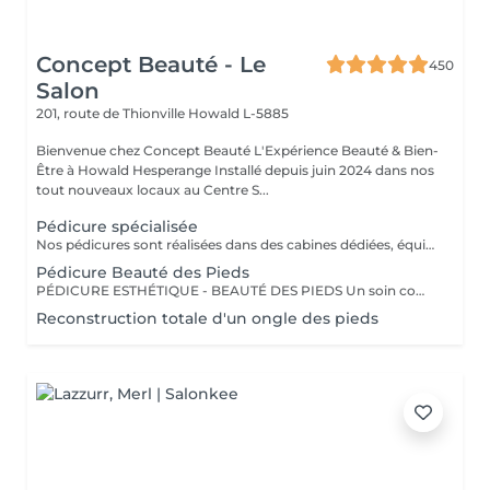
Concept Beauté - Le
450
Salon
201, route de Thionville
Howald L-5885
Bienvenue chez Concept Beauté L'Expérience Beauté & Bien-
Être à Howald Hesperange Installé depuis juin 2024 dans nos
tout nouveaux locaux au Centre S...
Pédicure spécialisée
Nos pédicures sont réalisées dans des cabines dédiées, équipées de fauteuils Pedi Spa avec bain de pieds intégré, pour une expérience alliant détente et expertise. Nous utilisons les produits spécifiques de la toute nouvelle gamme pieds de ProNails, formulée pour nourrir, réparer et protéger vos pieds en profondeur. PÉDICURE COMPLÈTE L'Expertise d'un Soin Médicalisé Notre pédicure complète, idéale pour celles et ceux qui souhaitent un soin approfondi des pieds. Ce soin est recommandé en cas de callosités, cors, durillons ou ongles épaissis. Ce soin expert comprend : Soins des ongles et cuticules Traitement des callosités, cors et durillons Lissage et hydratation intense pour retrouver des pieds doux et confortables Massage relaxant et apaisant pour stimuler la circulation Selon vos envies, vous pouvez compléter votre pédicure avec : Pose vernis Longwear Pour une touche de couleur élégante Vernis semi-permanent Tenue parfaite Soin Spa Complet des Pieds Exfoliation, masque nourrissant et massage profond pour une détente absolue Offrez à vos pieds un soin sur-mesure, réalisé par nos professionnelles expertes ! Un soin idéal pour retrouver confort et légèreté, tout en préservant la santé de vos pieds !
Pédicure Beauté des Pieds
PÉDICURE ESTHÉTIQUE - BEAUTÉ DES PIEDS Un soin complet pour des pieds soignés et sublimés, idéal pour une mise en beauté régulière. Ce soin comprend : Limage et mise en forme des ongles Soins des cuticules et hydratation Exfoliation pour des pieds tout doux Pose de vernis classique ou semi-permanent (en option) Parfait pour garder des pieds élégants toute l'année ! Un soin idéal pour retrouver confort et légèreté, tout en préservant la santé de vos pieds ! OPTIONS À LA CARTE Personnalisez votre soin ! Selon vos envies, vous pouvez compléter votre pédicure avec : Pose de vernis Longwear Pour une touche de couleur élégante Vernis semi-permanent Tenue parfaite jusqu'à 3 semaines Soin Spa Complet des Pieds Exfoliation, masque nourrissant et massage profond pour une détente absolue Profitez d'un véritable rituel de soins des pieds dans un cadre relaxant et confortable, grâce à nos fauteuils Pedi Spa et aux produits de pointe de ProNails !
Reconstruction totale d'un ongle des pieds