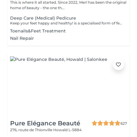
This is where it all started. Since 2022, Merl has been the original
home of beauty - the one th...
Deep Care (Medical) Pedicure
Keep your feet happy and healthy! is a specialised form of feet treatment where a nail master eliminates such problems as calluses, cracks and deformed nails etc. How is pedicure medical done? - problem is identified - feet are disinfected and softened - calloused skin is removed - nail plate is treated - skin is treated - medical cream is applied Age restrictions: recommended to do from 16 years. Post procedure recommendations: professional home care is recommended after the procedure. Frequency: once in 3-4 weeks.
Toenails&Feet Treatment
Nail Repair
Pure Elégance Beauté
627
276, route de Thionville
Howald L-5884