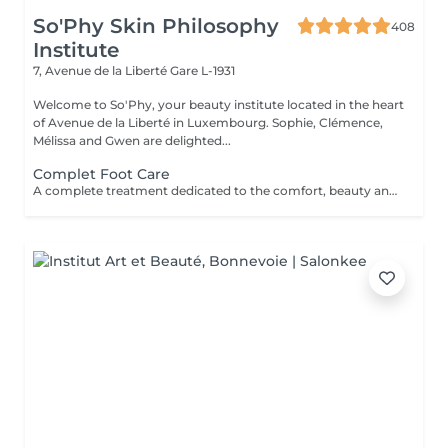
So'Phy Skin Philosophy
408
Institute
7, Avenue de la Liberté
Gare L-1931
Welcome to So'Phy, your beauty institute located in the heart
of Avenue de la Liberté in Luxembourg. Sophie, Clémence,
Mélissa and Gwen are delighted...
Complet Foot Care
A complete treatment dedicated to the comfort, beauty and lightness of the feet. The treatment begins with a relaxing foot bath, followed by a gentle exfoliation to remove dead skin cells and restore smooth, soft skin. A nourishing mask is then applied for deep hydration, while the nails and cuticles are carefully treated for a clean and well-groomed result. The treatment continues with a relaxing moment, providing an immediate feeling of comfort and lightness. Feet feel softer, the skin is nourished and the nails look perfectly groomed. Classic nail polish is not provided at the institute. If you wish, we can apply your own nail polish by selecting the corresponding option.