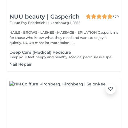
NUU beauty | Gasperich
379
21, rue Evy Friederich
Luxembourg L-1552
NAILS - BROWS - LASHES - MASSAGE - EPILATION Gasperich is
for those who know what they need and want to enjoy it
quietly. NUU's most intimate salon - ...
Deep Care (Medical) Pedicure
Keep your feet happy and healthy! Medical pedicure is a specialised form of feet treatment where a nail master eliminates such problems as calluses, cracks and deformed nails etc. How is pedicure medical done? - problem is identified - feet are disinfected and softened - calloused skin is removed - nail plate is treated - skin is treated - medical cream is applied Age restrictions: recommended to do from 16 years. Post procedure recommendations: professional home care is recommended after the procedure. Frequency: once in 3-4 weeks.
Nail Repair