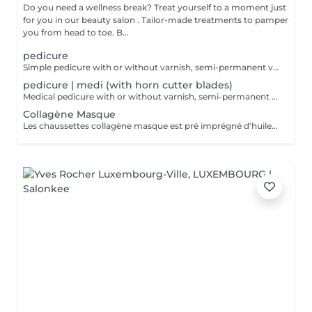
Do you need a wellness break? Treat yourself to a moment just
for you in our beauty salon . Tailor-made treatments to pamper
you from head to toe. B...
pedicure
Simple pedicure with or without varnish, semi-permanent varnish or protein-base with products from the Footlogix brand, specialized in pedicure products.
pedicure | medi (with horn cutter blades)
Medical pedicure with or without varnish, semi-permanent varnish or protein-base with products from the Footlogix brand, specializing in pedicure products.
Collagène Masque
Les chaussettes collagène masque est pré imprégné d'huile d'argon et d'une émulsion riche en collagène pour pénétrer et hydrater la peau.