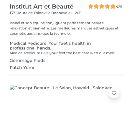
Institut Art et Beauté
425
137, Route de Thionville
Bonnevoie L-2611
Isabel et son équipe conjuguent parfaitement beauté,
relaxation et bien-être. Les meilleures marques esthétiques et
cosmétiques ainsi que la technolo...
Medical Pedicure: Your feet's health in
professional hands.
Medical Pedicure Give your feet the best care with our medical pedicurea true rejuvenation treatment. Unlike aesthetic pedicures, which focus on appearance, medical pedicures treat and prevent conditions such as calluses, corns, and ingrown toenails. Our Specialized Treatments: Foot Bath: Soothing and softening to facilitate further care. Nail and Cuticle Care: Trimming, filing, and cuticle treatment to prevent infections and ingrown nails. Callus Removal: Specialized techniques for smooth, pain-free skin. Exfoliation: Gentle scrubbing to remove dead skin cells. Massage: Enhances circulation and relieves tension. Hydrating Mask: Deeply nourishes for soft, supple feet. Why Choose a Medical Pedicure Foot Health: Treats health issues and prevents complications. Comfort and Relaxation: Combines care and relaxation for a pleasant experience. Prevention: Avoids future problems and improves your quality of life. Professional Expertise: Personalized care by certified beauticians. Your feet will thank you, and you'll leave with a sensation of lightness and freshness.
Gommage Pieds
Patch Yumi