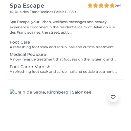
Spa Escape
289
16, Rue des Franciscaines
Belair L-1539
Spa Escape, your urban, wellness massages and beauty
experience cocooned in the residential calm of Belair on rue
des Franciscaines, the street, aptly...
Foot Care
A refreshing foot soak and scrub, nail and cuticle treatment, lower leg and foot massage. A feeling of relaxation and calm accentuates this treatment.
Medical Pedicure
A non-invasive treatment that focuses on the hygienic and aesthetic care of the toenails and soles after a complete evaluation of your feet and nails. This treatment is followed by a foot massage.
Foot Care + Varnish
A refreshing foot soak and scrub, nail and cuticle treatment, lower leg and foot massage. A feeling of relaxation and calm accentuates this treatment. This is followed by the application of a nail varnish or semi-permanent of your choice.