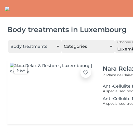
Body treatments
in
Luxembourg
Choose a
Body treatments
Categories
Luxem
Nara Rela
New
7, Place de Clair
Anti-Cellulit
Anti-Cellulite