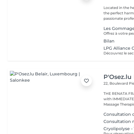
Located in the h
the perfect harmony 
passionate profes
Les Gommag
Bilan
LPG Alliance 
P'Osez.lu 
22, Boulevard P
THE RENATA FRANCA METHOD 
with IMMEDIATE RESULT from the first s
Massage Therapist
Consultation 
Consultation
Cryolipolyse -