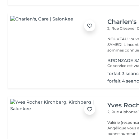
Charlen's
2, Rue Glesener
G
NOUVEAU : ouver
SAMEDI L'incontournable institut de beauté à Luxembourg. Nous
sommes connues 
BRONZAGE S
forfait 3 seanc
forfait 4 seanc
Yves Roch
2, Rue Alphonse
Valérie (responsa
Angélique vous a
b