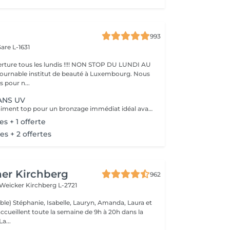
993
are L-1631
ture tous les lundis !!!! NON STOP DU LUNDI AU
pour n...
ANS UV
Ce service est vraiment top pour un bronzage immédiat idéal avant vos vacances ou avant une soirée ;) Nous vous conseillons de faire un gommage la veille du soin et de porter des vêtements amples noirs. Selon votre peau, cela tient environ 1 semaine à 10 Jours! AVANT Exfolier votre peau en profondeur, puis hydrater généreusement 24h avant d'appliquer votre autobronzant, en insistant bien sur les coudes, genoux, chevilles et les zones sensibles. Épiler ou raser dans les 48h avant application afin que les pores de la peau soient fermés. Des points noirs pourraient apparaître si votre peau n'est pas nette lors de l'application. Ne pas appliquer de crème hydratante, parfum, déodorant ou maquillage le jour même de l'application cela pourrait obstruer les pores de la peau et faire apparaître des points noirs. APRÈS Porter des vêtement amples de couleur foncée les vêtements près du corps ou sous-vêtements pourraient faire des marques, porter des chaussures larges. Hydrater quotidiennement votre peau les jours suivant l'application ou utiliser un autobronzant progressif pour entretenir votre bronzage et le faire durer plus longtemps. Après 5 jours, exfolier quotidiennement votre peau à l'aide d'un exfoliant doux afin d'aider votre peau à absorber plus facilement votre crème hydratante, et garder un joli bronzage. Cela permet aussi au bronzage de s'estomper progressivement et uniformément.
es + 1 offerte
es + 2 offertes
er Kirchberg
962
 Weicker
Kirchberg L-2721
ble) Stéphanie, Isabelle, Lauryn, Amanda, Laura et
ccueillent toute la semaine de 9h à 20h dans la
onne humeur ! La...