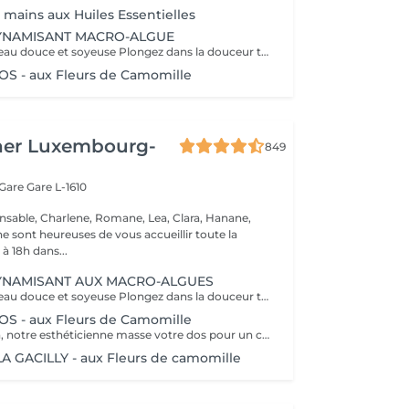
mains aux Huiles Essentielles
NAMISANT MACRO-ALGUE
Retrouvez une peau douce et soyeuse Plongez dans la douceur tropicale dIndonésie à travers les notes épicées des huiles essentielles de Girofle et de Muscade. Ce gommage aux effluves chauds et naturels vous transporte tout en exfoliant délicatement votre peau : elle est douce, lumineuse et satinée.
 - aux Fleurs de Camomille
her Luxembourg-
849
 Gare
Gare L-1610
nsable, Charlene, Romane, Lea, Clara, Hanane,
e sont heureuses de vous accueillir toute la
à 18h dans...
NAMISANT AUX MACRO-ALGUES
Retrouvez une peau douce et soyeuse Plongez dans la douceur tropicale dIndonésie à travers les notes épicées des huiles essentielles de Girofle et de Muscade. Ce gommage aux effluves chauds et naturels vous transporte tout en exfoliant délicatement votre peau : elle est douce, lumineuse et satinée.
 - aux Fleurs de Camomille
Le temps du soin, notre esthéticienne masse votre dos pour un confort sans précédent.
 GACILLY - aux Fleurs de camomille