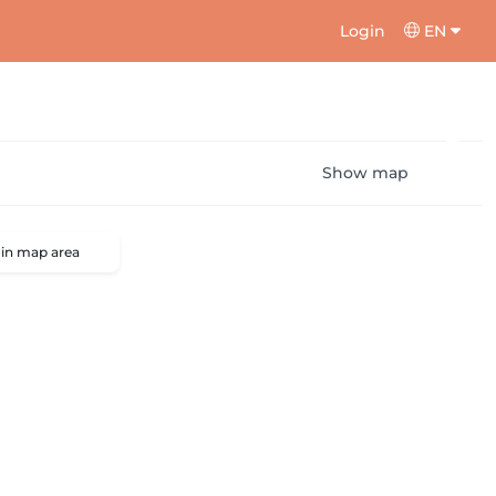
Login
EN
Show map
 in map area