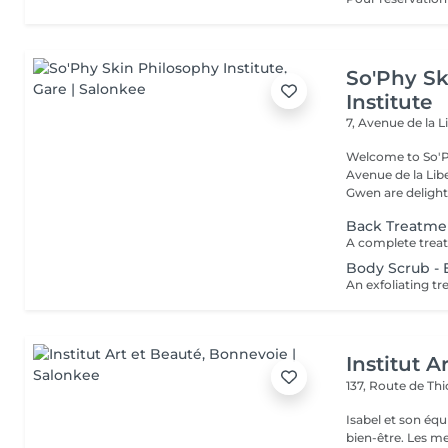
So'Phy Sk
Institute
7, Avenue de la L
Welcome to So'Ph
Avenue de la Liberté in Luxem
Gwen are delight
Back Treatme
Body Scrub - E
Institut A
137, Route de Thi
Isabel et son éq
bien-être. Les meilleures marques esthétiques et cosmétiques ainsi