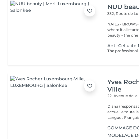
NUU beaut
332, Route de 
NAILS - BROWS -
where it all star
beauty - the one t
Anti-Cellulit
Yves Roc
Ville
22, Avenue de l
Diana (responsab
accueille toute 
Langue : Français
GOMMAGE DOU
MODELAGE DOS