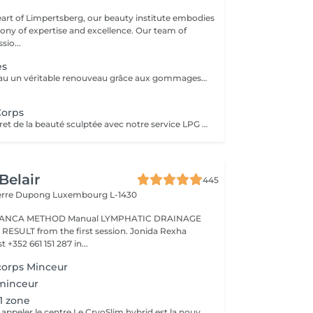
eart of Limpertsberg, our beauty institute embodies
of expertise and excellence. Our team of
sio...
es
Offrez à votre peau un véritable renouveau grâce aux gommages corps Gemology. Enrichis en extraits minéraux précieux et en ingrédients naturels, ils exfolient en douceur, éliminent les cellules mortes et révèlent l'éclat de la peau. Leur texture sensorielle et leurs parfums délicats transforment l'exfoliation en un rituel de bien-être luxueux. Résultat : une peau lisse, douce, parfaitement préparée à recevoir les soins suivants.
Corps
Découvrez le secret de la beauté sculptée avec notre service LPG Endermologie. Cette technologie de pointe est votre alliée pour une silhouette redessinée et une peau radieuse. Les soins Endermologie stimulent naturellement la production de collagène et d'élastine, réduisent l'aspect de la cellulite et raffermissent votre peau. Les résultats sont visibles dès les premières séances, vous laissant avec une confiance et une élégance accrues. Révélez votre beauté intérieure avec une silhouette plus harmonieuse. Optez pour le bien-être et la beauté, choisissez LPG Endermologie dès aujourd'hui.
Belair
445
ierre Dupong
Luxembourg L-1430
Manual LYMPHATIC DRAINAGE
ession. Jonida Rexha
 +352 661 151 287 in...
corps Minceur
 minceur
 1 zone
Pour réservation appeler le centre Le CryoSlim hybrid est la nouvelle génération de Cryolipolyse médicale (traitement des cellules de graisse par le froid). CryoSlim hybrid est le seul appareil d'amincissement à garantir les résultats minceur cliniquement supérieurs à la moyenne et exclusivement avec des températures de traitement saines et sans danger pour l'organisme. Ce traitement concerne les hommes et les femmes qui présentent une ou plusieurs zones localisées souvent résistantes aux efforts de régime et sport : ventre, poignées d'amour, culotte de cheval, intérieur des cuisses, genoux, bras, dos.