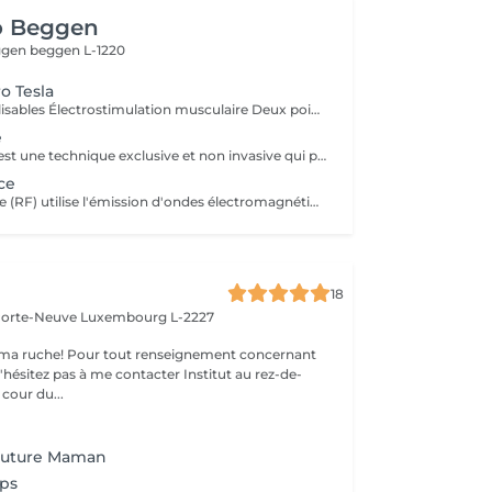
o Beggen
eggen
beggen L-1220
o Tesla
Modes personnalisables Électrostimulation musculaire Deux poignées indépendantes : contrôlez la puissance indépendamment, permettant des entraînements synchronisés ou individualisés Sûr et non invasif : notre machine est exempte de courant, d'hyperthermie, de rayonnement et ne nécessite aucune période de récupération. Brûlage de graisse et développement musculaire sans effort Gain de temps et d'efforts : seulement 30 minutes d'utilisation équivalent à 30 000 contractions musculaires, l'équivalent d'innombrables rouleaux de ventre ou squats.
e
L'Endermologie est une technique exclusive et non invasive qui permet de remodeler votre silhouette, de lisser la cellulite et d'améliorer globalement la tonicité de la peau.
ce
La radiofréquence (RF) utilise l'émission d'ondes électromagnétiques à très haute fréquence, pour cibler la peau. La technologie RF permet ainsi de raffermir sa peau et de réduire des tissus graisseux, afin de redessiner des contours touchés par un affaissement cutané et un relâchement de la peau.
18
 Porte-Neuve
Luxembourg L-2227
ma ruche! Pour tout renseignement concernant
z pas à me contacter Institut au rez-de-
cour du...
Future Maman
ps