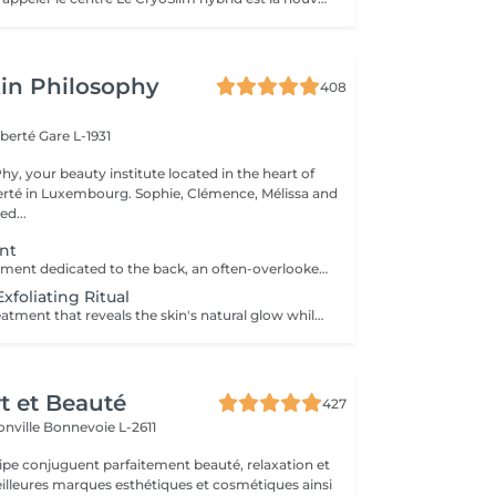
in Philosophy
408
iberté
Gare L-1931
y, your beauty institute located in the heart of
bourg. Sophie, Clémence, Mélissa and
ed...
nt
A complete treatment dedicated to the back, an often-overlooked area that can be prone to tension and imperfections. The treatment begins with cleansing and exfoliation to purify the skin, refine its texture and improve its overall appearance. Depending on your needs and the selected duration (30 or 60 minutes), more targeted work may be performed to deeply cleanse and rebalance the skin. The treatment ends with a relaxing massage to release accumulated tension and provide an immediate sense of well-being. The skin feels clearer, smoother, and the back deeply relaxed. An ideal treatment to care for this often-neglected area while enjoying a moment of relaxation.
xfoliating Ritual
An exfoliating treatment that reveals the skin's natural glow while offering a true moment of relaxation. The scrub removes dead skin cells, refines skin texture and leaves the skin soft and radiant. According to your preference, you can choose between a black soap scrub for a purifying and enveloping experience, or a grain-based scrub for a more invigorating and effective exfoliation. Your chosen fragrance accompanies the entire treatment, with the option to extend the experience with a nourishing massage oil. The skin feels smooth, soft and delicately scented, while the body relaxes and the mind unwinds. An ideal treatment to prepare the skin, enhance its appearance or simply enjoy a moment for yourself.
rt et Beauté
427
onville
Bonnevoie L-2611
uipe conjuguent parfaitement beauté, relaxation et