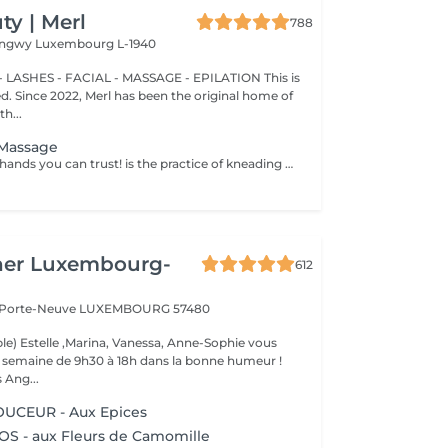
y | Merl
788
Longwy
Luxembourg L-1940
 LASHES - FACIAL - MASSAGE - EPILATION This is
ted. Since 2022, Merl has been the original home of
h...
e Massage
The professional hands you can trust! is the practice of kneading or manipulating a person's muscles and other soft-tissue in order to reduce stress, reduce muscle pain, increase relaxation and improve the work of the immune system. Benefits of getting an anti-cellulite massage: - improves blood circulation - congestion in the skin goes away - metabolic processes in cells and tissues are activated - muscles and tissues are saturated with oxygen and minerals - skin becomes smooth and elastic How is massage anti-cellulite done? - back is massaged - arms are massaged - legs are massaged - belly is massaged Age restrictions: recommended to do from 16 years. Post procedure recommendations: do not do sport and any sharp movements for 2-3 hours after the procedure. Frequency: 2-3 times per week, 10 times in total. Repeat once in 3-6 months.
her Luxembourg-
612
a Porte-Neuve
LUXEMBOURG 57480
le) Estelle ,Marina, Vanessa, Anne-Sophie vous
la semaine de 9h30 à 18h dans la bonne humeur !
 Ang...
CEUR - Aux Epices
 - aux Fleurs de Camomille