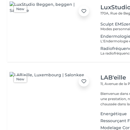
LuxStudi
New
170A, Rue de B
Sculpt EMSzer
Endermologi
Radiofréquen
LAB'eille
New
11, Avenue de la
Bienvenue dans 
une prestation, n'hésite
chaussée dans la 
Energétique
Ressourçant 
Modelage Cor