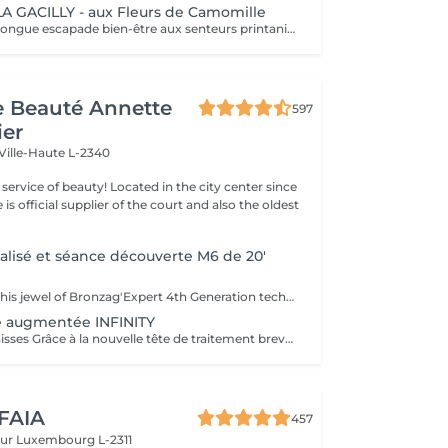
A GACILLY - aux Fleurs de Camomille
Offrez-vous une longue escapade bien-être aux senteurs printanières de Camomille, fleur emblématique de nos champs à la Gacilly. le temps s'est arrêté. Incroyablement relaxé et en harmonie, votre corps et votre esprits retrouvent leur équilibre.
de Beauté Annette
597
ier
Ville-Haute L-2340
ty! Located in the city center since
e is official supplier of the court and also the oldest
alisé et séance découverte M6 de 20'
Tanning Expert This jewel of Bronzag'Expert 4th Generation technology, working with our lotion, offers a tailor-made tan without UV exposure. Thanks to its 99% natural composition containing a melanin activator and moisturizing active ingredients, you will find tanned, revitalized and plumped skin.
 augmentée INFINITY
Déstocker les graisses Grâce à la nouvelle tête de traitement brevetée Alliance, endermologie® permet de cibler et daffiner les zones rebelles à lexercice et à lhygiène alimentaire (bras, dos, ventre, taille, cuisses..) tout en sadaptant précisément aux besoins de chaque peau. Lisser la cellulite La cellulite, qui touche 90 % des femmes même les plus minces et les plus sportives, résulte à la fois dun stockage de graisses dans les adipocytes (cellules graisseuses) et dune rétention deau tout autour. Raffermir la peau Variations de poids, grossesses, temps qui passe la peau perd progressivement de sa tonicité et de sa souplesse. Même si ce relâchement cutané concerne tout le corps, certaines zones y sont plus sensibles : intérieur des cuisses, ventre, bras, etc Retrouver des jambes légères Jambes lourdes et douloureuses, chevilles ou pieds gonflés ces symptômes traduisent une mauvaise circulation sanguine et lymphatique. Les toxines saccumulent dans lorganisme, ce qui explique de telles variations de volume en une même journée ou à différents moments du cycle féminin. Bien-être Découvrez des parcours de soins au concept exclusif, pour une efficacité et une détente incomparables.
 FAIA
457
eur
Luxembourg L-2311