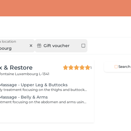
 location
Gift voucher
bourg
x & Restore
Search
1
efontaine
Luxembourg L-1341
e Massage - Upper Leg & Buttocks
A specialised body treatment focusing on the thighs and buttocks using intensive massage techniques designed to stimulate circulation and work the underlying tissues. This targeted treatment helps improve skin appearance, support tissue tone, and leave the treated areas feeling smoother, firmer, and revitalised.
 Massage - Belly & Arms
A specialised treatment focusing on the abdomen and arms using targeted massage techniques designed to stimulate circulation and support the skin's natural appearance. This intensive treatment helps improve tissue tone, enhance skin texture, and leave the treated areas feeling smoother, more supple, and refreshed.