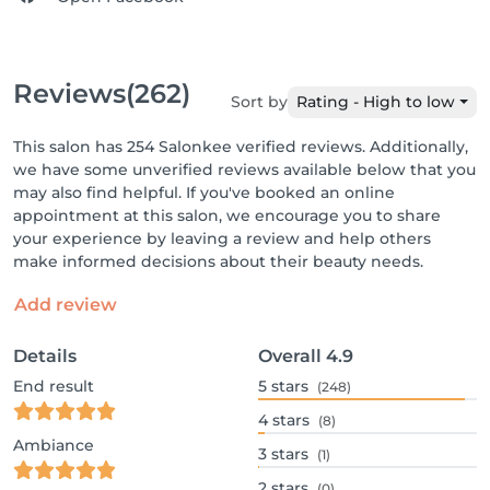
Reviews
(262)
Sort by
Rating - High to low
This salon has 254 Salonkee verified reviews. Additionally,
we have some unverified reviews available below that you
may also find helpful. If you've booked an online
appointment at this salon, we encourage you to share
your experience by leaving a review and help others
make informed decisions about their beauty needs.
Add review
Details
Overall
4.9
End result
5
stars
(248)
4
stars
(8)
Ambiance
3
stars
(1)
2
stars
(0)