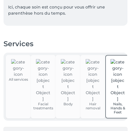
Ici, chaque soin est conçu pour vous offrir une 
parenthèse hors du temps.

Un lieu, une ambiance, des mains expertes, plus 
qu’un rendez-vous beauté! 

Services
On ne vous dit pas tout… 

Certaines choses ne se racontent pas.

Elles se vivent.

Le reste… venez le découvrir 🤍
All services
Facial
Body
Hair
Nails,
treatments
removal
Hands &
Feet