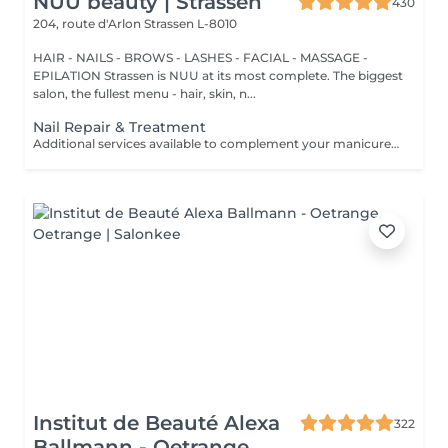
NUU beauty | Strassen
430
204, route d'Arlon
Strassen L-8010
HAIR - NAILS - BROWS - LASHES - FACIAL - MASSAGE -
EPILATION Strassen is NUU at its most complete. The biggest
salon, the fullest menu - hair, skin, n...
Nail Repair & Treatment
Additional services available to complement your manicure or as standalone treatments. Nail Repair per nail (during service) Minor repair of a single nail (small crack, local damage or broken nail). This option can be added multiple times if more than one nail requires repair. Charged at 3€ per nail for Manicure with Gel Polish services. Nail Repair per nail (walk-in) Repair of one nail without manicure or polish application. Suitable for clients booking a repair only. Onycholysis Treatment per nail Targeted care for nails affected by onycholysis. Performed without polish to support healthy nail recovery. IBX Nail Repair System Professional nail treatment designed to strengthen and restore natural nails. Can be booked alone or combined with gel removal for deeper repair. Gel Polish Removal Gentle and careful removal of gel polish.
Institut de Beauté Alexa
322
Ballmann - Oetrange