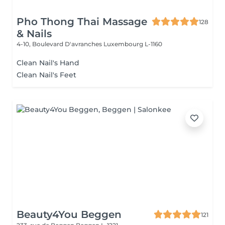
Pho Thong Thai Massage
128
& Nails
4-10, Boulevard D'avranches
Luxembourg L-1160
Clean Nail's Hand
Clean Nail's Feet
Beauty4You Beggen
121