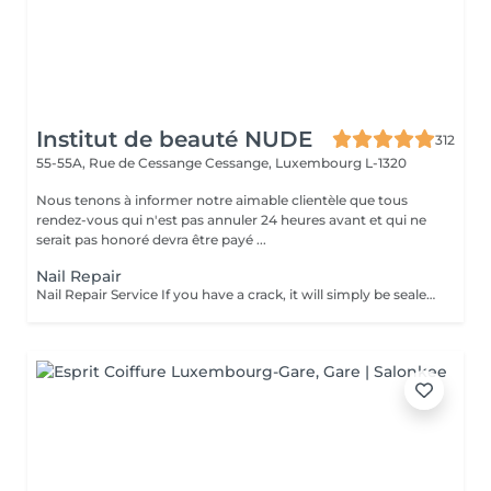
Institut de beauté NUDE
312
55-55A, Rue de Cessange
Cessange, Luxembourg L-1320
Nous tenons à informer notre aimable clientèle que tous
rendez-vous qui n'est pas annuler 24 heures avant et qui ne
serait pas honoré devra être payé ...
Nail Repair
Nail Repair Service If you have a crack, it will simply be sealed. If a small corner of the nail is missing, it can be restored. However, if full nail extension is needed, that is a different procedure. This repair service only includes fixing cracks or restoring minor nail damage and does not involve nail extensions.