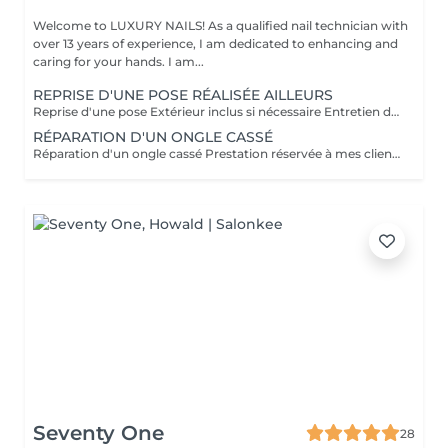
Welcome to LUXURY NAILS! As a qualified nail technician with
over 13 years of experience, I am dedicated to enhancing and
caring for your hands. I am...
REPRISE D'UNE POSE RÉALISÉE AILLEURS
Reprise d'une pose Extérieur inclus si nécessaire Entretien d'une pose réalisée par une autre prothésiste. Si la pose est correcte, aucun supplément ne sera appliqué. En revanche, si des corrections sont nécessaires, un supplément pourra être ajouté. Non réservable en ligne L'éventuel supplément sera déterminé lors du rendez-vous.
RÉPARATION D'UN ONGLE CASSÉ
Réparation d'un ongle cassé Prestation réservée à mes clientes. Réparation uniquement sur les poses réalisées par mes soins. Cette prestation n'est donc pas réservable en ligne.
Seventy One
28