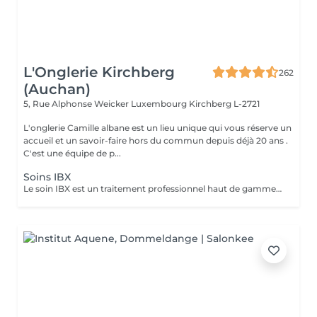
L'Onglerie Kirchberg
262
(Auchan)
5, Rue Alphonse Weicker Luxembourg
Kirchberg L-2721
L'onglerie Camille albane est un lieu unique qui vous réserve un
accueil et un savoir-faire hors du commun depuis déjà 20 ans .
C'est une équipe de p...
Soins IBX
Le soin IBX est un traitement professionnel haut de gamme qui répare et renforce les ongles naturels de l'intérieur. Sa technologie innovante pénètre au cur de l'ongle pour restaurer sa structure, limiter la casse et sublimer durablement l'ongle naturel. Idéal pour les ongles fragilisés,il s'intègre parfaitement a une pose de vernis pour une tenue optimale et des ongles visiblement plus forts.