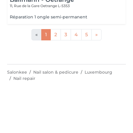
11, Rue de la Gare
Oetrange L-5353
Réparation 1 ongle semi-permanent
«
1
2
3
4
5
»
Salonkee
Nail salon & pedicure
Luxembourg
Nail repair