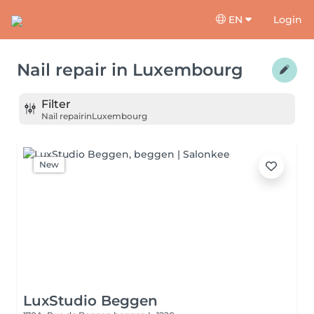
EN
Login
Nail repair
in
Luxembourg
Filter
Nail repair
in
Luxembourg
New
LuxStudio Beggen