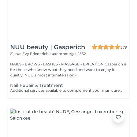
NUU beauty | Gasperich
379
21, rue Evy Friederich
Luxembourg L-1552
NAILS - BROWS - LASHES - MASSAGE - EPILATION Gasperich is
for those who know what they need and want to enjoy it
quietly. NUU's most intimate salon - ...
Nail Repair & Treatment
Additional services available to complement your manicure or as standalone treatments. Nail Repair per nail (during service) Minor repair of a single nail (small crack, local damage or broken nail). This option can be added multiple times if more than one nail requires repair. Charged at 3€ per nail for Manicure with Gel Polish services. Nail Repair per nail (walk-in) Repair of one nail without manicure or polish application. Suitable for clients booking a repair only. Onycholysis Treatment per nail Targeted care for nails affected by onycholysis. Performed without polish to support healthy nail recovery. IBX Nail Repair System Professional nail treatment designed to strengthen and restore natural nails. Can be booked alone or combined with gel removal for deeper repair. Gel Polish Removal Gentle and careful removal of gel polish.