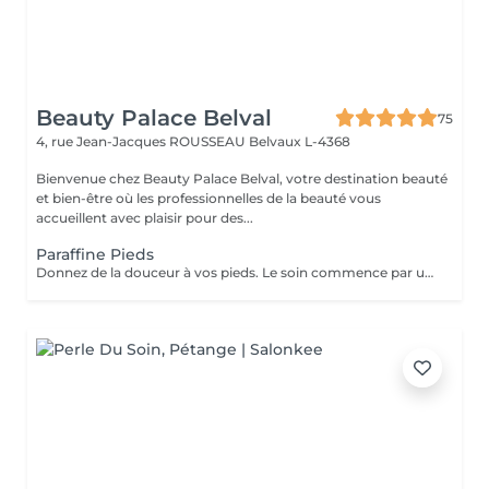
Beauty Palace Belval
75
4, rue Jean-Jacques ROUSSEAU
Belvaux L-4368
Bienvenue chez Beauty Palace Belval, votre destination beauté
et bien-être où les professionnelles de la beauté vous
accueillent avec plaisir pour des...
Paraffine Pieds
Donnez de la douceur à vos pieds. Le soin commence par un gommage de la demi-jambe et des pieds, puis avec un grand pinceau la spécialiste de beauté applique la paraffine chaude sur chaque pieds, ce masque va poser environ 15 min, puis vient le moment de la détente: le modelage des pieds, relaxation suprême. Résultat des pieds doux comme une peau de bébé.