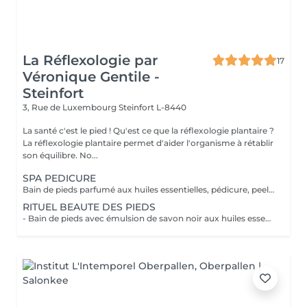
La Réflexologie par
17
Véronique Gentile -
Steinfort
3, Rue de Luxembourg
Steinfort L-8440
La santé c'est le pied ! Qu'est ce que la réflexologie plantaire ?
La réflexologie plantaire permet d'aider l'organisme à rétablir
son équilibre. No...
SPA PEDICURE
Bain de pieds parfumé aux huiles essentielles, pédicure, peeling au sel senteur orientale, masque chaussettes, massage au beurre de karité
RITUEL BEAUTE DES PIEDS
- Bain de pieds avec émulsion de savon noir aux huiles essentielles méthode traditionnel marocaine - Gommage au sel senteur orientale - Collagène masque/chaussettes - Massage des pieds relaxant et défatigant activant ainsi la circulation sanguine et libérant toute les tensions au beurre de karité