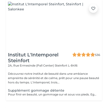
Institut L'Intemporel
536
Steinfort
2A, Rue Ermesinde (Pall Center)
Steinfort L-8416
Découvrez notre institut de beauté dans une ambiance
empreinte de sérénité et de calme, prêt pour une pause beauté
hors du temps. L'Intemporel, trois...
Supplément gommage détente
Pour finir en beauté, un gommage sur et sous vos pieds. Egalement entre les orteils. Pour une meilleure pénétration de la crème pieds. Uniquement avec un service de beauté des pieds / pédicure effectué à l'institut le même jour.