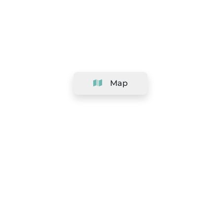
Map
Company
Support
Team
&
Careers
Information for salons