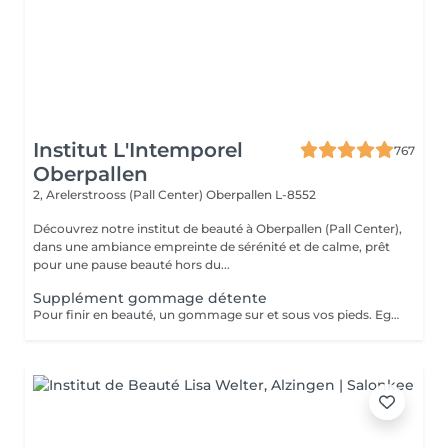
Institut L'Intemporel
767
Oberpallen
2, Arelerstrooss (Pall Center)
Oberpallen L-8552
Découvrez notre institut de beauté à Oberpallen (Pall Center),
dans une ambiance empreinte de sérénité et de calme, prêt
pour une pause beauté hors du...
Supplément gommage détente
Pour finir en beauté, un gommage sur et sous vos pieds. Egalement entre les orteils. Pour une meilleure pénétration de la crème pieds. Uniquement avec un service de beauté des pieds / pédicurie effectué à l institut le même jour .