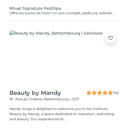
Rituel Signature PediSpa
Offre exclusive cet hiver! Un soin complet, pédicure, exfoliation et masque nourrissant et bain à remous pour une douceur absolue. Un moment cocooning, réconfortant, idéal pour l'hiver. La version avec pause de semi permanent pour des pieds soignés est éclatant tout l'hiver
Beauty by Mandy
178
18 , Rue du Château
Bettembourg L-3217
Mandy Jorge is delighted to welcome you to her institute,
Beauty by Mandy, a space dedicated to relaxation, well-being
and beauty. Our experienced te...