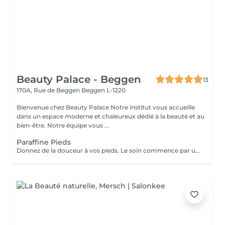
Beauty Palace - Beggen
13
170A, Rue de Beggen
Beggen L-1220
Bienvenue chez Beauty Palace Notre institut vous accueille
dans un espace moderne et chaleureux dédié à la beauté et au
bien-être. Notre équipe vous ...
Paraffine Pieds
Donnez de la douceur à vos pieds. Le soin commence par un gommage de la demi-jambe et des pieds, puis avec un grand pinceau la spécialiste de beauté applique la paraffine chaude sur chaque pieds, ce masque va poser environ 15 min, puis vient le moment de la détente: le modelage des pieds, relaxation suprême. Résultat des pieds doux comme une peau de bébé.