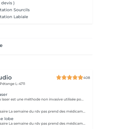
 devis )
ation Sourcils
ation Labiale
ge
udio
408
Pétange L-4711
aser
Le détatouage au laser est une méthode non invasive utilisée pour enlever un tatouage de la peau en utilisant un laser. Ce processus est très populaire, car il permet de supprimer les tatouages de manière efficace tout en minimisant les risques de cicatrices. Le principe repose sur l'utilisation d e faisceaux lumineux qui fragmentent les pigments du tatouage.
Pas de rdv nécessaire La semaine du rdv pas prend des médicaments, des anti-inflamatoires, des antibiotiques et de cortisone.
me lobe
Pas de rdv nécessaire La semaine du rdv pas prend des médicaments, des anti-inflamatoires, des antibiotiques et de cortisone.