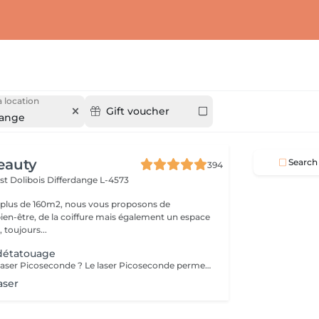
 location
Gift voucher
dange
eauty
Search
394
st Dolibois
Differdange L-4573
 plus de 160m2, nous vous proposons de
bien-être, de la coiffure mais également un espace
 toujours...
 détatouage
Qu'est-ce qu'un laser Picoseconde ? Le laser Picoseconde permet de délivrer une impulsion lumineuse de l'ordre de 300 picoseconde. Cette brièveté d'impulsion induit une onde de choc capable de fragmenter les pigments du tatouage. Le détatouage était jusqu'à présent réalisé avec des lasers dits «Q Switched» avec une durée d'impulsion de l'ordre de la nanoseconde, beaucoup moins efficace. - Efficace sur les tatouages noirs et de couleurs - Traitement corps, visage et maquillage permanant. - Le détatouage par laser ne laisse pas de cicatrices après le traitement ; - Les séances sont espacées de 30 à 40 jours (au lieu de 2 mois ou plus avec un laser «Q Switched») ; Il est impossible de prédire avec précision le nombre de séances nécessaires. En effet, tout dépend des facteurs sur lesquels nous n'avons aucune information avant de commencer le traitement (qualité et profondeur de l'encre, présence ou non de métaux dans les pigments)
aser