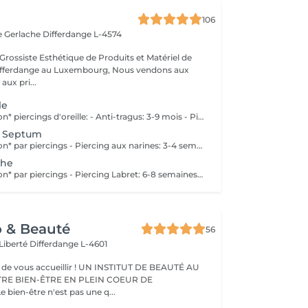
106
e Gerlache
Differdange L-4574
Grossiste Esthétique de Produits et Matériel de
ange au Luxembourg, Nous vendons aux
aux pri...
le
Temps de guérison* piercings d'oreille: - Anti-tragus: 3-9 mois - Piercing de conque: 3-9 mois - Daithpiercing: 3-9 mois - Piercing helix: 3-9 mois - Perçage de fumée: 3-9 mois - Piercing douillet: 3-9 mois - Piercing Tragus: 3-9 mois - Piercing du lobe de l'oreille: 4-8 semaines *Notez également qu'il est indispensable de réaliser les soins quotidiennement pour que la cicatrisation se fasse dans les meilleures conditions. *La guérison est différente d'une personne à l'autre **Si vous êtes mineur, l'autorisation parentale est obligatoire. Industriel Piercing - Sous réserve d'évaluation
/ Septum
Temps de guérison* par piercings - Piercing aux narines: 3-4 semaines - Piercing septum: 4-8 semaines *Notez également qu'il est indispensable de réaliser les soins quotidiennement pour que la cicatrisation se fasse dans les meilleures conditions. *La guérison est différente d'une personne à l'autre **Si vous êtes mineur, l'autorisation parentale est obligatoire.
che
Temps de guérison* par piercings - Piercing Labret: 6-8 semaines - Piercing des lèvres / côté: 6-8 semaines - Piercing de la lèvre supérieure: 2-3 mois - Piercing de la langue: 4-8 semaines *Notez également qu'il est indispensable de réaliser les soins quotidiennement pour que la cicatrisation se fasse dans les meilleures conditions. *La guérison est différente d'une personne à l'autre **Si vous êtes mineur, l'autorisation parentale est obligatoire.
o & Beauté
56
 Liberté
Differdange L-4601
eillir ! UN INSTITUT DE BEAUTÉ AU
TRE BIEN-ÊTRE EN PLEIN COEUR DE
IFFERDANGE Le bien-être n'est pas une q...