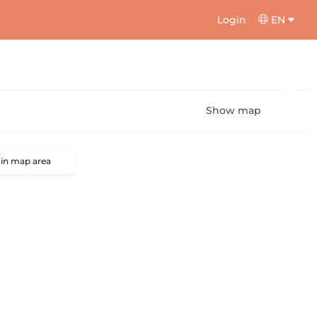
Login
EN
Show map
 in map area