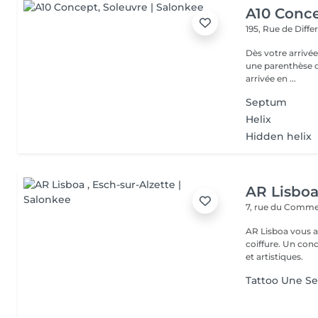
A10 Conc
195, Rue de Diff
Dès votre arrivée
une parenthèse d'exception : - Parkin
arrivée en ...
Septum
Helix
Hidden helix
AR Lisbo
7, rue du Comm
AR Lisboa vous a
coiffure. Un co
et artistiques.
Tattoo Une Se