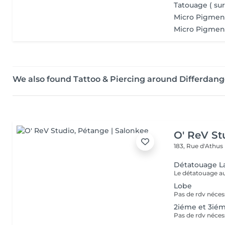
Tatouage ( sur
Micro Pigment
Micro Pigment
We also found Tattoo & Piercing around Differdan
O' ReV St
183, Rue d'Athus
Détatouage L
Lobe
2iéme et 3ié