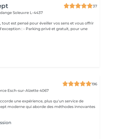
ept
37
erdange
Soleuvre L-4437
, tout est pensé pour éveiller vos sens et vous offrir
g privé et gratuit, pour une
a
196
erce
Esch-sur-Alzette 4067
ccorde une expérience, plus qu'un service de
ncept moderne qui aborde des méthodes innovantes
ssion