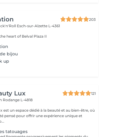
ntion
203
ck'n'Roll
Esch-sur-Alzette L-4361
the heart of Belval Plaza II
tion
e bijou
k up
auty Lux
121
ch
Rodange L-4818
 est un espace dédié à la beauté et au bien-être, où
été pensé pour offrir une expérience unique et
isée. No...
es tatouages
Le laser Q-Switched fragmente progressivement les pigments du tatouage afin que l'organisme les élimine naturellement. Tatouages noirs Tatouages rouges Tatouages bleus Certains pigments colorés (selon leur composition) En moyenne 4 à 10 séances, espacées de 6 à 8 semaines, sont nécessaires. À LIRE AVANT VOTRE SÉANCE Évitez toute exposition au soleil et aux UV pendant les 2 semaines avant et après la séance. Informez-nous si vous prenez un traitement photosensibilisant. Traitement contre-indiqué pendant la grossesse. Le traitement ne peut pas être réalisé sur une peau infectée, brûlée ou présentant une plaie. Ne pas appliquer de rétinol, d'acides exfoliants ou de produits irritants sur la zone avant et après le traitement. Respectez un délai minimum de 6 à 8 semaines entre chaque séance.