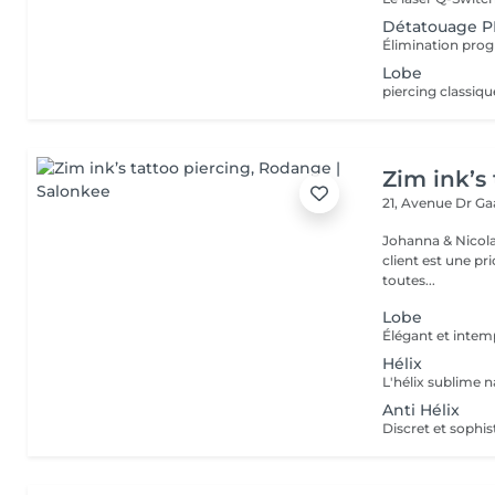
Détatouage PM
Lobe
Zim ink’s 
21, Avenue Dr G
Johanna & Nicolas Duo dans la vie et dans le travaille ! Chez 
client est une priorité ! Nous mettons le coeur à 
toutes...
Lobe
Hélix
Anti Hélix