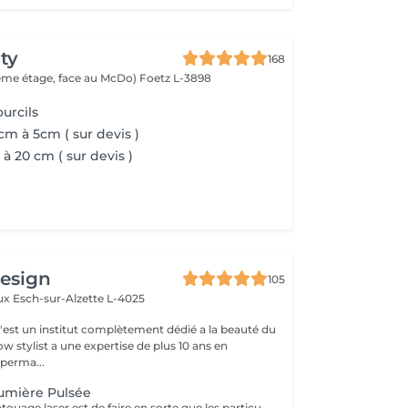
ty
168
(2ème étage, face au McDo)
Foetz L-3898
urcils
cm à 5cm ( sur devis )
à 20 cm ( sur devis )
design
105
aux
Esch-sur-Alzette L-4025
c'est un institut complètement dédié a la beauté du
w stylist a une expertise de plus 10 ans en
perma...
umière Pulsée
L'objectif du détatouage laser est de faire en sorte que les particules d'encre soient digérables par l'organisme. Ainsi le faisceau d'énergie du laser vise le pigment et permet de le faire éclater. Il va ensuite être éliminé par les globules blancs. La quantité de séances dépendra du type d'encre, de la peau et de la technique utilisée par le professionnel qui a réalisé votre tatouage des sourcils. seulement un mois apres la première séance la praticienne pourra déterminer le numéro de séances nécessaires, dans. certaines cas une seule séance suffit comme dans certains outres nous pouvons besoin de trois ou plus. Les poils peuvent temporairement devenir blancs "en raison de l'élimination des pigments" explique l'experte. Cette décoloration est courante et temporaire (en quelques jours seulement, les sourcils retrouvent leur couleur d'origine).