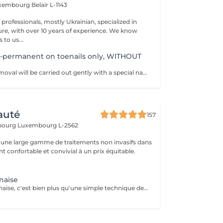
xembourg Belair L-1143
professionals, mostly Ukrainian, specialized in
 with over 10 years of experience. We know
to us...
-permanent on toenails only, WITHOUT
The complete removal will be carried out gently with a special nail drill bit Included in the service : Shape and file nails.
auté
157
sbourg
Luxembourg L-2562
une large gamme de traitements non invasifs dans
 confortable et convivial à un prix équitable.
naise
La pédicure japonaise, c'est bien plus qu'une simple technique de soin des ongles. Le but, c'est vraiment de redonner de l'éclat et de la vitalité aux ongles. Des ingrédients naturels sont utilisés pour chouchouter les ongles et mettre en valeur leur beauté innée : - on nourrit et on renforce les ongles avec des produits comme la cire d'abeille, le lait de riz et le soja. - on utilise des outils spécifiques et des techniques toutes douces, comme un polissage délicat et l'application de pâtes riches en nutriments.