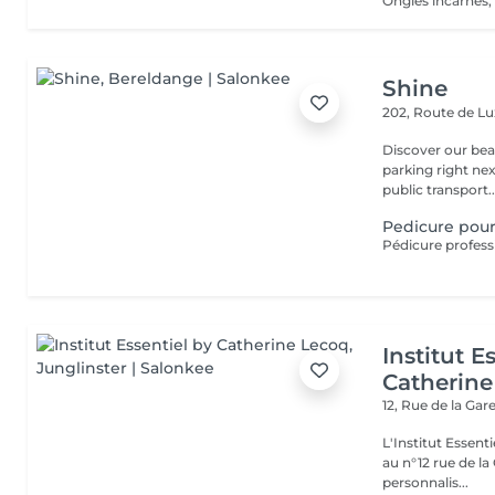
Ongles incarnés, 
Shine
202, Route de 
Discover our beauty
parking right ne
public transport..
Pedicure po
Institut E
Catherine
12, Rue de la Gar
L'Institut Essent
au n°12 rue de la Gare, dit Jo
personnalis...