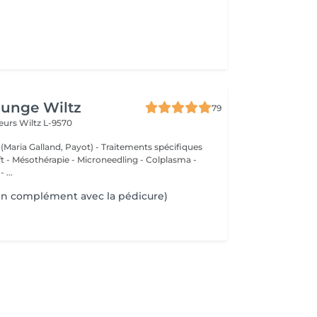
ounge Wiltz
79
deurs
Wiltz L-9570
 (Maria Galland, Payot) - Traitements spécifiques
ift - Mésothérapie - Microneedling - Colplasma -
 ...
en complément avec la pédicure)