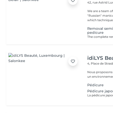
42, rue Astrid
Lu
We are a team of 
"Russian" manicure,
which techniques 
Removal semi
pedicure
idiLYS Be
4, Place de Stra
Nous proposons 
un environnement
Pédicure
Pédicure japo