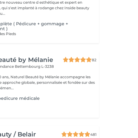
otre nouveau centre d esthétique et expert en
L qui s'est implanté à rodange chez Inside beauty
u...
plète ( Pédicure + gommage +
t )
des Pieds
eauté by Mélanie
82
pendance
Bettembourg L-3238
0 ans, Naturel Beauté by Mélanie accompagne les
approche globale, personnalisée et fondée sur des
lémen...
edicure médicale
ty / Belair
481