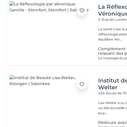
La Réflex
Véronique
3, Rue de Luxe
La santé c'est le pied ! Qu'est ce que la réflexologi
réflexologie plan
équilibre. No...
Complément c
relaxant des 
Institut d
Welter
433, Route de Th
Lisa Welter a su 
où elle accueille
sa p...
Pédicure avec