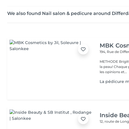
We also found Nail salon & pedicure around Differ
MBK Cosme
194, Rue de Diff
METHODE Brigitt
la peau! Chaque p
les opinions et...
La pédicure m
Inside Bea
12, route de Lo