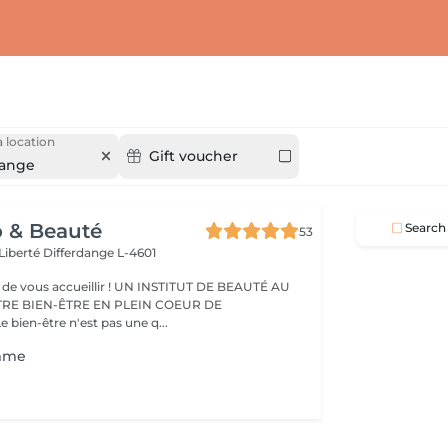
 location
Gift voucher
dange
o & Beauté
Search
53
 Liberté
Differdange L-4601
eillir ! UN INSTITUT DE BEAUTÉ AU
TRE BIEN-ÊTRE EN PLEIN COEUR DE
IFFERDANGE Le bien-être n'est pas une q...
mme