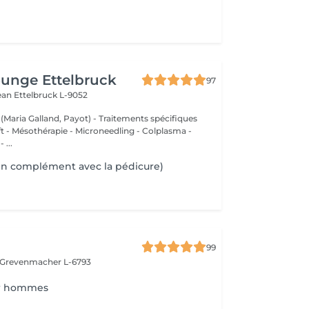
unge Ettelbruck
97
Jean
Ettelbruck L-9052
 (Maria Galland, Payot) - Traitements spécifiques
ift - Mésothérapie - Microneedling - Colplasma -
 ...
en complément avec la pédicure)
99
Grevenmacher L-6793
ur hommes