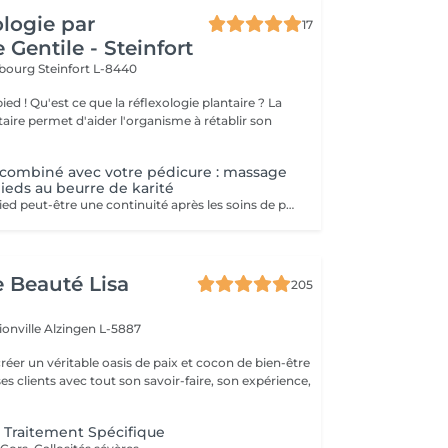
ologie par
17
 Gentile - Steinfort
mbourg
Steinfort L-8440
e plantaire ? La
taire permet d'aider l'organisme à rétablir son
ombiné avec votre pédicure : massage
pieds au beurre de karité
Le massage du pied peut-être une continuité après les soins de pédicure: - Apporte une détente - Evacue tout stress - Stimule la circulation sanguine
e Beauté Lisa
205
ionville
Alzingen L-5887
créer un véritable oasis de paix et cocon de bien-être
 ses clients avec tout son savoir-faire, son expérience,
 Traitement Spécifique