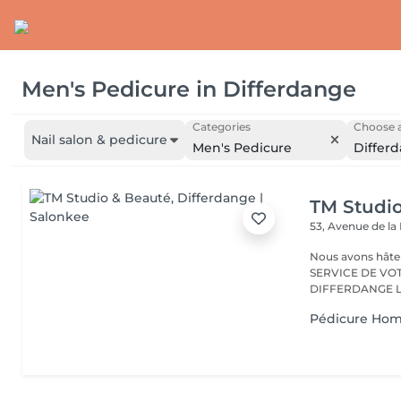
Men's Pedicure
in
Differdange
Categories
Choose a
Nail salon & pedicure
Men's Pedicure
Differ
TM Studi
53, Avenue de la
Nous avons hâte de vous accu
SERVICE DE VO
D
Pédicure Ho