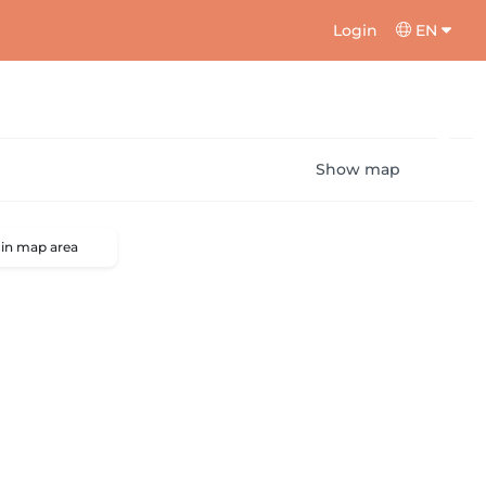
Login
EN
Show map
 in map area