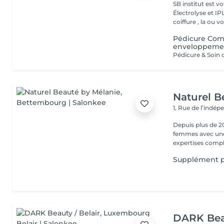
SB institut est v
Électrolyse et IP
coiffure , la ou vo
Pédicure Com
enveloppemen
Pédicure & Soin 
Naturel B
1, Rue de l’indé
Depuis plus de 2
femmes avec une 
expertises comp
Supplément p
DARK Beau