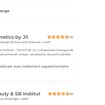
dange
tics by Jil
192
erdange (Zolwer eck)
Soleuvre L-4437
e Kettner - TOUCH BY JIL, comprendre la langue de
ersonne est unique. Les besoins, les particularités,
édicale avec traitement supplémentaire
uty & SB Institut
60
ngwy
Rodange L-4830