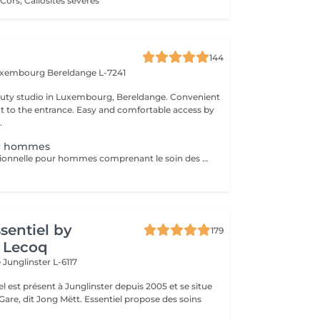
Cors, Callosités sévères
144
Luxembourg
Bereldange L-7241
 studio in Luxembourg, Bereldange. Convenient
xt to the entrance. Easy and comfortable access by
.
ur hommes
Pédicure professionnelle pour hommes comprenant le soin des ongles, le traitement des cuticules, l'élimination des callosités et l'hydratation des pieds. Idéal pour des pieds propres, soignés et confortables.
ssentiel by
179
 Lecoq
e
Junglinster L-6117
iel est présent à Junglinster depuis 2005 et se situe
ng Mëtt. Essentiel propose des soins