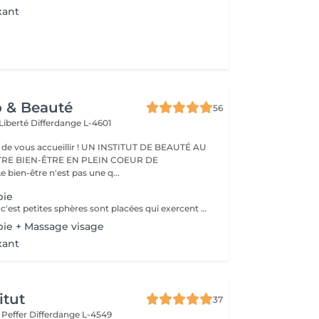
xant
o & Beauté
56
 Liberté
Differdange L-4601
eillir ! UN INSTITUT DE BEAUTÉ AU
TRE BIEN-ÊTRE EN PLEIN COEUR DE
IFFERDANGE Le bien-être n'est pas une q...
pie
Auriculothérapie c'est petites sphères sont placées qui exercent une pression aux points réflexes de l'oreille. Ils peuvent aider à soulager la douleur, l'anxiété, le stress, inconfort, syndrome prémenstruel, entre autres
pie + Massage visage
xant
itut
37
r Peffer
Differdange L-4549