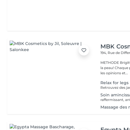
MBK Cosme
194, Rue de Diff
METHODE Brigitt
la peau! Chaque p
les opinions et...
Relax for legs
Soin aminciss
Massage des 
Egypta M