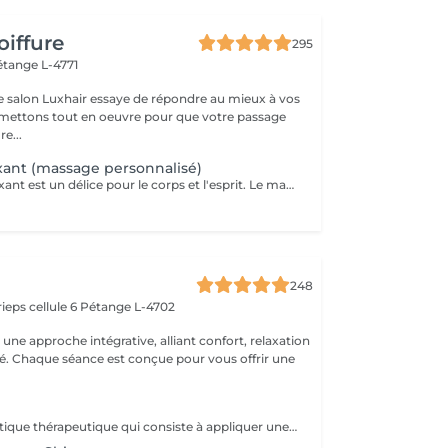
oiffure
295
étange L-4771
e salon Luxhair essaye de répondre au mieux à vos
e...
ant (massage personnalisé)
Un massage relaxant est un délice pour le corps et l'esprit. Le massage est la méthode la plus ancienne pour se régénérer, un moyen simple de retrouver un état d'esprit serein en un instant. Pour être au top de votre forme au quotidien, il est important de vous réserver un peu de temps pour vous. Rechargez vos batteries et dites bye bye au stress !
248
ieps cellule 6
Pétange L-4702
ne approche intégrative, alliant confort, relaxation
ité. Chaque séance est conçue pour vous offrir une
Il s'agit d'une pratique thérapeutique qui consiste à appliquer une pression sur des points spécifiques des pieds. On pense que ces points correspondent à différents organes et systèmes du corps, favorisant la relaxation et soulageant les tensions.