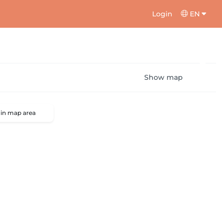
Login
EN
Show map
 in map area