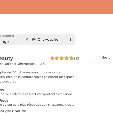
 location
Gift voucher
dange
eauty
Search
393
st Dolibois
Differdange L-4573
 plus de 160m2, nous vous proposons de
bien-être, de la coiffure mais également un espace
 toujours...
os
Le dos maintient notre anatomie et subit d'importantes tensions liées au stress, à la fatigue, au froid, aux mauvaises positions... Le massage du dos permet de dénouer les tensions, détendre les muscles, soulage les courbatures et les contractions. Le massage du dos est une véritable source de bien être et de détente. Il a un effet bénéfique de façon locale mais aussi sur la détente générale. Senteurs aux choix: Fleur de Tiaré, Thé vert Jasmin, Rose Litchi, Cédra Passion
Pieds
Le pied est la zone du corps la plus réceptive aux massages. Nos pieds nous supportent au quotidien et nous oublions souvent d'en prendre soin. Ils sont composés de multiples terminaisons nerveuses qui influent sur l'ensemble de notre organisme. Quand nous avons mal aux pieds ne ressentons nous pas une grande fatigue ? Le massage des pieds stimule la circulation sanguine et permet d'évacuer le stress. Il active le drainage lymphatique et aide à l'élimination des toxines. Il procure bien être et détente. Senteurs aux choix: Fleur de Tiaré, Thé vert Jasmin, Rose Litchi, Cédra Passion
 Bougie Chaude