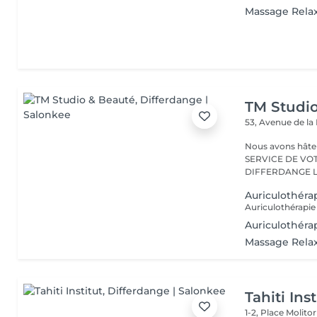
Massage Rela
TM Studi
53, Avenue de la
Nous avons hâte de vous accu
SERVICE DE VO
D
Auriculothéra
Auriculothéra
Massage Rela
Tahiti Inst
1-2, Place Molito