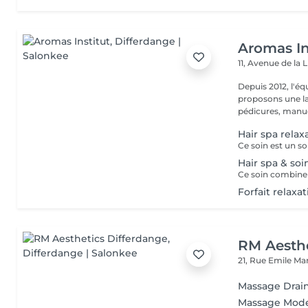
Aromas In
11, Avenue de la 
Depuis 2012, l'éq
proposons une la
pédicures, manucu
Hair spa relax
Hair spa & soi
Forfait relaxa
RM Aesthe
21, Rue Emile Ma
Massage Drai
Massage Mode