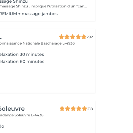
sage Shinzu
La technique de massage Shinzu , implique l'utilisation d'un "cansa", qui est un instrument ou un outil, fabriqué en métal et bois , utilisé pour appliquer une pression pendant le massage. Cet outil aide à intensifier les effets du massage, favorisant le soulagement des tensions musculaires et stimulant la circulation sanguine. Le massage combine des mouvements manuels avec l'utilisation du cansa, offrant une expérience unique qui vise non seulement à détendre le corps, mais aussi à équilibrer l'énergie et à promouvoir le bien-être général. C'est une pratique qui peut s'avérer très efficace pour ceux qui recherchent un soulagement du stress et des douleurs musculaires.
PREMIUM + massage jambes
L
292
connaissance Nationale
Bascharage L-4936
laxation 30 minutes
elaxation 60 minutes
 Soleuvre
218
fferdange
Soleuvre L-4438
do