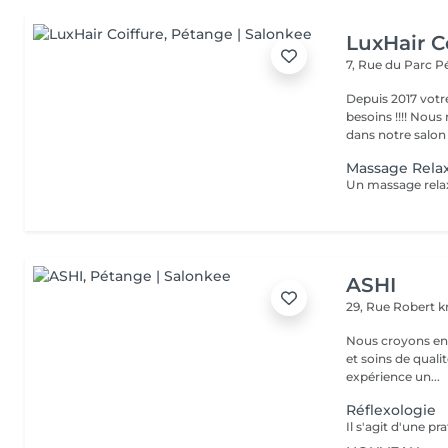
LuxHair C
7, Rue du Parc
P
Depuis 2017 votr
besoins !!!! Nous mettons tout en oeuvre pour que votre passage
dans notre salon r
Massage Relax
ASHI
29, Rue Robert kr
Nous croyons en u
et soins de qual
expérience un...
Réflexologie