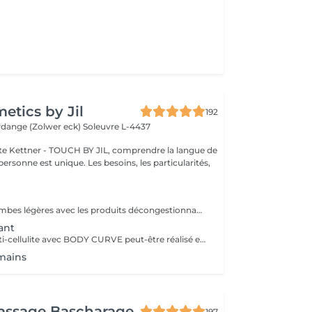
tics by Jil
192
erdange (Zolwer eck)
Soleuvre L-4437
e Kettner - TOUCH BY JIL, comprendre la langue de
ersonne est unique. Les besoins, les particularités,
Retrouvez des jambes légères avec les produits décongestionnants et rafraichissants
ant
raffermissant, anti-cellulite avec BODY CURVE peut-être réalisé en cure, devis à demander sur place
mains
assage Bascharage
197