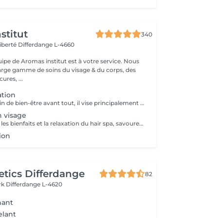
stitut
340
Liberté
Differdange L-4660
uipe de Aromas institut est à votre service. Nous
rge gamme de soins du visage & du corps, des
res, ...
ation
Ce soin est un soin de bien-être avant tout, il vise principalement à rééquilibrer l'harmonie du corps par des techniques et des pressions de massage au niveau du cuir chevelu, de la nuque et des épaules . Les huiles utilisées sont essentiellement là pour traiter les différentes caractéristiques de votre cuir chevelu et vos cheveux, merci de nous informer en cas d'allergie. Ce soin inclut des huiles essentielles, il est important de nous prévenir en cas de grossesse ou d'allergie. Déroulement du soin ; pose d'une huile spécifique gommage du cuir chevelu bain de vapeur et massage crânien masque des cheveux séchage Ce soin ne comprend pas de coiffure, ni de brushing à la fin du soin, uniquement un séchage.
n visage
Ce soin combine les bienfaits et la relaxation du hair spa, savourez un soin du cuir chevelu associé à un massage de la nuque, des épaules et de la tête en traitant vous peau en même temps. Ce soin ne comprend pas de coiffure à la fin, ni de brushing, uniquement un séchage.
tion
tics Differdange
82
rk
Differdange L-4620
nant
lant