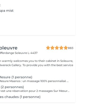
t
spa mist
oleuvre
883
Differdange
Soleuvre L-4437
 warmly welcomes you to their cabinet in Soleuvre,
lwereck Gallery. To provide you with the best service
esure (1 personne)
Le Massage Sur Mesure Maanos : un massage 100% personnalisé en fonction de vos besoins et de vos envies !
(2 personnes)
Le massage DUO est une réservation pour 2 massages Sur Mesure, en même temps dans la même cabine. Les 2 personnes pourront personnaliser leurs massages en fonction de leurs envies. Possibilité de demander 2 cabines séparées en arrivant sur place.
es chaudes (1 personne)