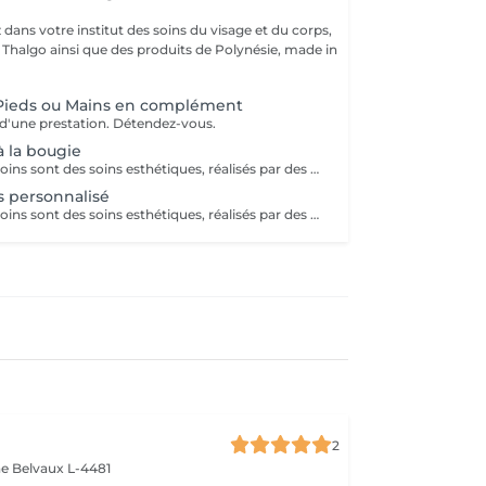
dans votre institut des soins du visage et du corps,
s Thalgo ainsi que des produits de Polynésie, made in
Pieds ou Mains en complément
'une prestation. Détendez-vous.
 la bougie
L'ensemble des soins sont des soins esthétiques, réalisés par des esthéticiennes diplômées. Ils n'ont pas de visée médicale et les massages ne sont aucunement sexuels. Vous avez pris rendez-vous dans un institut de beauté. Merci de respecter le personnel
 personnalisé
L'ensemble des soins sont des soins esthétiques, réalisés par des esthéticiennes diplômées. Ils n'ont pas de visée médicale et les massages ne sont aucunement sexuels. Vous avez pris rendez-vous dans un institut de beauté. Merci de respecter le personnel
2
ne
Belvaux L-4481