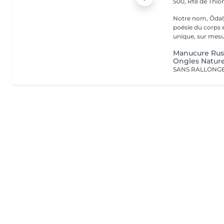
500, Rte de Thion
Notre nom, Ôdaly
poésie du corps 
unique, sur mesur
Manucure Rus
Ongles Nature