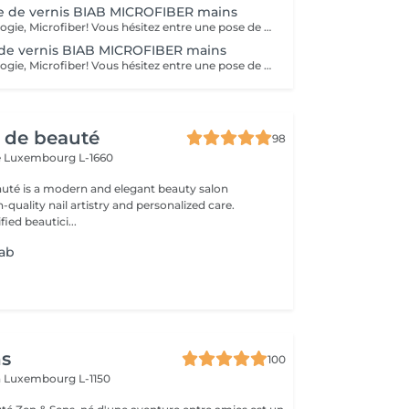
e de vernis BIAB MICROFIBER mains
Nouvelle technologie, Microfiber! Vous hésitez entre une pose de vernis permanent et la manucure gel ? Vos ongles sont cassants, mous, rongés et fragilisés par les poses du gel ou du semi-permanent ? Vous ne parvenez pas à garder une jolie longueur ? Contrairement au gel semi-permanent, le BIAB est dépourvu d'actifs chimiques susceptibles d'abîmer les ongles et est certifié vegan et cruelty-free. Découvrez votre nouvelle manucure chouchou: Le BIAB. Un traitement sain et efficace pour renforcer vos ongles et leur offrir une nouvelle santé! Enrichi en fibres synthétiques pour la résistance et la flexibilité, en vitamine E et calcium pour les soigner, le BIAB vous apporte une très bonne adhérence même sur les ongles difficiles. Grâce à sa couche de base extra forte et durable, le BIAB vous apportera une tenue de 3 à 4 semaines.
de vernis BIAB MICROFIBER mains
Nouvelle technologie, Microfiber! Vous hésitez entre une pose de vernis permanent et la manucure gel ? Vos ongles sont cassants, mous, rongés et fragilisés par les poses du gel ou du semi-permanent ? Vous ne parvenez pas à garder une jolie longueur ? Contrairement au gel semi-permanent, le BIAB est dépourvu d'actifs chimiques susceptibles d'abîmer les ongles et est certifié vegan et cruelty-free. Découvrez votre nouvelle manucure chouchou: Le BIAB. Un traitement sain et efficace pour renforcer vos ongles et leur offrir une nouvelle santé! Enrichi en fibres synthétiques pour la résistance et la flexibilité, en vitamine E et calcium pour les soigner, le BIAB vous apporte une très bonne adhérence même sur les ongles difficiles. Grâce à sa couche de base extra forte et durable, le BIAB vous apportera une tenue de 3 à 4 semaines.
r de beauté
98
e
Luxembourg L-1660
auté is a modern and elegant beauty salon
-quality nail artistry and personalized care.
ied beautici...
iab
ns
100
n
Luxembourg L-1150