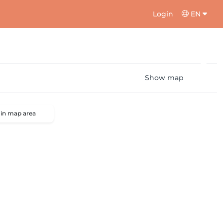
Login
EN
Show map
 in map area