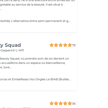
auté Zen & Sens, né d'une aventure entre amies est un
agréable au service de la beauté. Il est situé à
.
BIAB(builder in a bottle) L'alternative entre semi permanent et gel, le tout dans une formule vegan et sans actifs chimiques agressifs. Il combine les avantages du semi-permanent par sa rapidité et ceux du gel par sa solidité. Grace a lui l'ongle est uniforme,il peut etre rallongé et fortifié.
ty Squad
79
h
Gasperich L-1471
eauty Squad, où prendre soin de soi devient un
s accueillons dans un espace où bienveillance,
, luxe...
BIAB Nails : Renforcez et Embellissez Vos Ongles Le BIAB (Builder In A Bottle) est une base semi-permanente innovante qui renforce vos ongles naturels tout en leur apportant une finition lisse et élégante. Idéal pour les ongles fragiles ou en quête de longueur, il offre une tenue longue durée sans abîmer la plaque de l'ongle. La manucure russe et le massage des mains sont automatiquement inclus dans la prestation. Nous mettons un point d'honneur à vous offrir un environnement aux conditions d'hygiène strictes : matériel désinfecté, stérilisé, à usage unique. La base teintée, pour un résultat propre et naturelle. La couleur simple, pour un résultat élégant. Vous pouvez également vous laisser tenter par une french, de la déco' ou même laisser carte blanche à votre esthéticienne, pour plus d'exclusivité !. Tester c'est l'adopter !
36