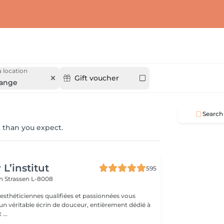
 location
Gift voucher
dange
Search
 than you expect.
L’institut
595
on
Strassen L-8008
 esthéticiennes qualifiées et passionnées vous
 un véritable écrin de douceur, entièrement dédié à
...