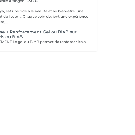
ville
Alzingen L-5886
a, est une ode à la beauté et au bien-être, une
et de l'esprit. Chaque soin devient une expérience
e,...
se + Renforcement Gel ou BIAB sur
ls ou BIAB
SANS RALLONGEMENT Le gel ou BIAB permet de renforcer les ongles naturels pour une tenue jusqu'à 4 semaines. Après diagnostic, nous vous conseillons sur le choix de la technique en fonction de la nature de vos ongles. Tout notre matériel est à usage unique et/ou stérilisé pour garantir une hygiène irréprochable durant votre prestation.