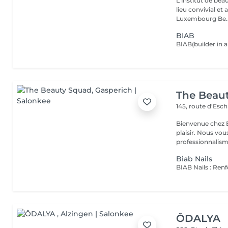
L'institut de be
lieu convivial et 
Luxembourg Be..
BIAB
The Beau
145, route d'Esc
Bienvenue chez B
plaisir. Nous vou
professionnalisme
Biab Nails
ÔDALYA