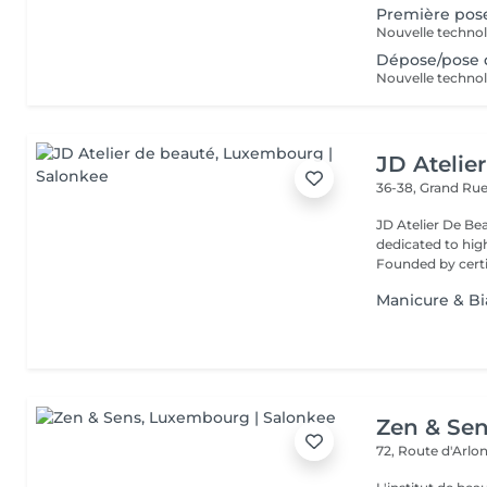
Première pos
Dépose/pose 
JD Atelie
36-38, Grand Ru
JD Atelier De Be
dedicated to high
Founded by certif
Manicure & B
Zen & Se
72, Route d'Arlo