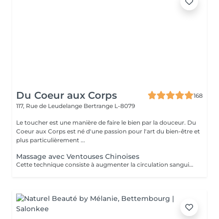
Du Coeur aux Corps
168
117, Rue de Leudelange
Bertrange L-8079
Le toucher est une manière de faire le bien par la douceur. Du
Coeur aux Corps est né d'une passion pour l'art du bien-être et
plus particulièrement ...
Massage avec Ventouses Chinoises
Cette technique consiste à augmenter la circulation sanguine. L'objectif est de créer un effet de succion qui favorisera la décongestion des tissus, l'évacuation des toxines et la mobilité des tissus. Prioritairement, cette pratique s'effectue sur le dos.