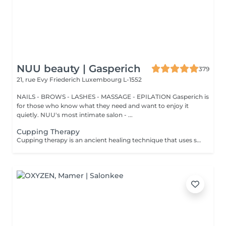
NUU beauty | Gasperich
379
21, rue Evy Friederich
Luxembourg L-1552
NAILS - BROWS - LASHES - MASSAGE - EPILATION Gasperich is
for those who know what they need and want to enjoy it
quietly. NUU's most intimate salon - ...
Cupping Therapy
Cupping therapy is an ancient healing technique that uses special cups to create gentle suction on the skin. This suction promotes blood flow, relieves muscle tension, reduces inflammation, and supports deep relaxation. The treatment can help release toxins, improve circulation, and ease chronic pain or stiffness. *Please note that cupping therapy could just be added to a massage service with includes back massage.