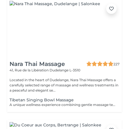
Nara Thai Massage
227
41, Rue de la Libération
Dudelange L-3510
Located in the heart of Dudelange, Nara Thai Massage offers a
carefully selected range of massage and wellness treatments in
a peaceful and elegant se...
Tibetan Singing Bowl Massage
A unique wellness experience combining gentle massage techniques, aromatic oils, and the soothing sounds of Tibetan singing bowls. The harmonious vibrations and calming tones create a deeply immersive atmosphere, helping you disconnect from daily stress and enjoy a moment of complete tranquility.