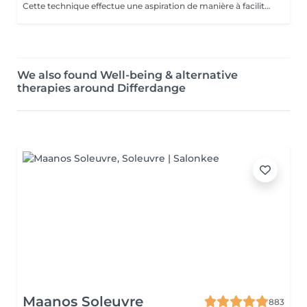
Cette technique effectue une aspiration de manière à faciliter le drainage du liquide retenu dans les cellules et à favoriser la circulation sanguine. La combinaison de ces deux effets aide à extraire les adipocytes et favorise l'oxygénation des tissus. Pour cette raison, c'est un traitement recommandé contre la cellulite.
We also found Well-being & alternative
therapies around Differdange
Maanos Soleuvre
883