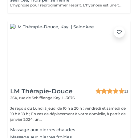
séances, 1 fois par semaine
L'hypnose pour reprogrammer l'esprit. L'hypnose est une technique qui agit sur le subconscient pour : - modifier les comportements alimentaires : manger moins, éviter les grignotages, réduire les compulsons sucrées, ressentir la satiété, etre à l'écoute des signaux envoyer par son corps - renforcer la motivation et la confiance en soi dans votre démarche minceur - diminuer les facteurs émotionnels liés à la prise de poids, comme le stress, l'anxiété, le surmenage, le sentiment d'etre débordée.. En instaurant un nouveau rapport à la nourriture et en travaillant sur les blocages émotionnels, le manque de confiance en soi et de motivation, l'hypnose accompagne pour des résultats durables avec un changements de comportements sains et naturels
LM Thérapie-Douce
21
26A, rue de Schifflange
Kayl L-3676
Je reçois du Lundi à jeudi de 10 h à 20 h ; vendredi et samedi de
10 h à 18 h ; En cas de déplacement à votre domicile, à partir de
janvier 2024, un...
Massage aux pierres chaudes
Massage aux pierres froides