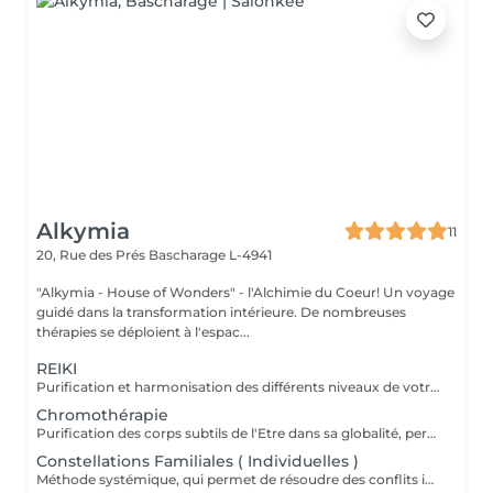
Alkymia
11
20, Rue des Prés
Bascharage L-4941
"Alkymia - House of Wonders" - l'Alchimie du Coeur! Un voyage
guidé dans la transformation intérieure. De nombreuses
thérapies se déploient à l'espac...
REIKI
Purification et harmonisation des différents niveaux de votre être physique, émotionnel, mental et spirituel.
Chromothérapie
Purification des corps subtils de l'Etre dans sa globalité, permet une meilleure connexion à soi, une relaxation intense, un meilleur ancrage et une clarté d'esprit...
Constellations Familiales ( Individuelles )
Méthode systémique, qui permet de résoudre des conflits intérieurs ou familiaux