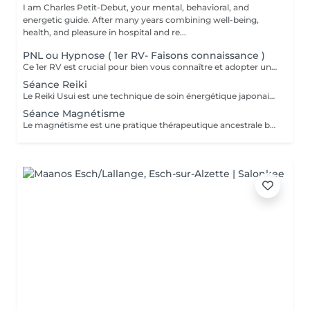
I am Charles Petit-Debut, your mental, behavioral, and
energetic guide. After many years combining well-being,
health, and pleasure in hospital and re...
PNL ou Hypnose ( 1er RV- Faisons connaissance )
Ce 1er RV est crucial pour bien vous connaître et adopter une approche personnalisée et efficace lors des prochaines séances.
Séance Reiki
Le Reiki Usui est une technique de soin énergétique japonaise, fondée par Mikao Usui au début du XXème siècle. Elle repose sur le principe de transmission de l'énergie universelle par imposition des mains pour favoriser la guérison et le bien-être. Les bienfaits du Reiki incluent l'harmonisation du corps et de l'esprit, la réduction du stress et la promotion de la relaxation pour une amélioration de la qualité du sommeil, le renforcement du système immunitaire et l'équilibrage des émotions. Le Reiki peut être utilisé pour soulager une douleur ponctuelle ou pour accompagner un traitement plus lourd.
Séance Magnétisme
Le magnétisme est une pratique thérapeutique ancestrale basée sur l'utilisation de l'énergie universelle. Il repose sur le principe que le corps humain émet et reçoit des énergies en fonction de blessures et/ou de besoins. Le magnétiseur peut rééquilibrer ces flux énergétiques par imposition des mains. Cela contribue à la réduction des douleurs, l'amélioration de la circulation sanguine et le renforcement des défenses naturelles de l'organisme, mais aussi à la diminution du stress, l'accélération de la cicatrisation et l'amélioration du bien-être général.