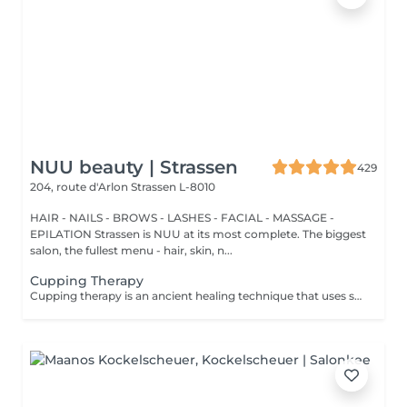
NUU beauty | Strassen
429
204, route d'Arlon
Strassen L-8010
HAIR - NAILS - BROWS - LASHES - FACIAL - MASSAGE -
EPILATION Strassen is NUU at its most complete. The biggest
salon, the fullest menu - hair, skin, n...
Cupping Therapy
Cupping therapy is an ancient healing technique that uses special cups to create gentle suction on the skin. This suction promotes blood flow, relieves muscle tension, reduces inflammation, and supports deep relaxation. The treatment can help release toxins, improve circulation, and ease chronic pain or stiffness. *Please note that cupping therapy could just be added to a massage service with includes back massage.