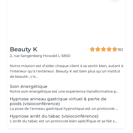
Beauty K
182
2, rue Sangenberg
Howald L-5850
Notre mission est d'aider chaque client à se sentir bien, autant à
l'intérieur qu'à l'extérieur. Beauty K est bien plus qu'un institut
de beauté ; c'e...
Soin énergétique
Notre soin énergétique est une expérience transformative pour libérer blocages et tensions, tout en cultivant une paix intérieure profonde. Ce traitement unique agit sur les énergies environnantes et utilise des techniques éprouvées pour harmoniser l'énergie vitale de votre corps. Avec une approche holistique, nous ciblons les déséquilibres énergétiques qui influent sur votre santé physique et émotionnelle. Basée sur l'interaction avec les champs énergétiques, cette méthode restaure l'équilibre entre corps, esprit et âme. Ce soin, apaisant et régénérant, stimule vos capacités naturelles d'auto-guérison, renforçant vitalité et clarté mentale. Idéal pour se sentir revitalisé, allégé du quotidien, et en harmonie avec soi-même.
Hypnose anneau gastrique virtuel & perte de
poids (visioconférence)
La pose de l'anneau gastrique hypnotique est un protocole bien spécifique et se fait sur 4 séances. Une séance de suivi est également comprise dans le forfait. L'anneau gastrique hypnotique sera bénéfique pour quiconque a un surpoids de 10kg ou plus. La solution hypnotique vous permet de perdre vos kilos en trop sans passer par la case chirurgie chère et dangereuse. Grâce à l'anneau gastrique hypnotique, vous créez un rapport différent avec la nourriture afin de changer vos habitudes alimentaires durablement. Plus d'informations sur : http://jgchypnose.com
Hypnose arrêt du tabac (visioconférence)
L'arrêt du tabac est un protocole bien spécifique et se fait sur 4 séances. Une séance de suivi est également comprise dans le forfait. Motivé à vous libérer du tabac ? Agissez, reprenez votre vie en main et libérez-vous de ces comportements automatiques. Grâce aux suggestions mentales, l'hypnose offre des résultats spectaculaires.