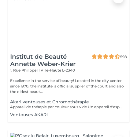
Institut de Beauté
598
Annette Weber-Krier
1, Rue Philippe II
Ville-Haute L-2340
Excellence in the service of beauty! Located in the city center
since 1970, the institute is official supplier of the court and also
the oldest beaut...
Akari ventouses et Chromothérapie
Appareil de thérapie par couleur sous vide Un appareil d'aspiration - complété avec 21 couleurs (barre de couleurs Akari). APPLICATIONS En cosmétique, en massage, en physiothérapie et dans le domaine médical. AVANTAGE En raison du vide, de la levée sans pression, la circulation sanguine et la lymphe sont stimulées. Ce vide est constant, finement contrôlé et réglable. Il a un train doux. Cela signifie qu'il peut également être utilisé sur les zones les plus sensibles - cicatrices, contour des yeux, lèvres, zones douloureuses ... APPLICATIONS POSSIBLES EN COSMÉTIQUE, Pour resserrer et affiner le visage (rides autour des yeux et des lèvres), cou et décolleté les bras supérieurs , ventre , hanche , cellulite DANS LE MASSAGE, drainage , réflexologie , tissu conjonctif, le drainage lymphatique , compensation des méridiens , dans les blessures sportives Pour le post-traitement des opérations faciales Possibilité d'utiliser une pyramide de cristal de roche pour faire des stimulations de couleur.
Ventouses AKARI