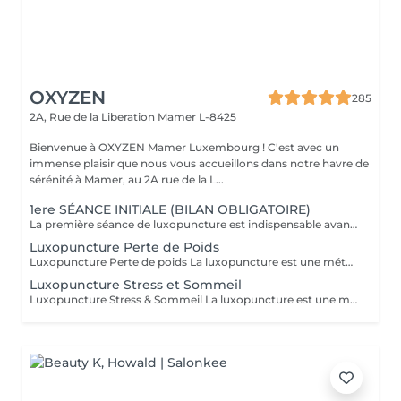
OXYZEN
285
2A, Rue de la Liberation
Mamer L-8425
Bienvenue à OXYZEN Mamer Luxembourg ! C'est avec un
immense plaisir que nous vous accueillons dans notre havre de
sérénité à Mamer, au 2A rue de la L...
1ere SÉANCE INITIALE (BILAN OBLIGATOIRE)
La première séance de luxopuncture est indispensable avant de débuter tout programme. D'une durée d'environ 1 heure, elle se déroule en deux temps : 30 minutes d'échange approfondi (anamnèse) pour comprendre vos besoins, vos habitudes et définir vos objectifs 30 minutes de séance de luxopuncture, adaptée en fonction de cet échange Cette étape permet de personnaliser votre accompagnement et d'optimiser les résultats. Chaque protocole est ainsi ajusté à votre profil (poids, stress, sommeil, compulsions). Séance essentielle pour un suivi efficace et durable Permet un accompagnement sur mesure Un premier pas vers votre équilibre et votre bien-être durable.
Luxopuncture Perte de Poids
Luxopuncture Perte de poids La luxopuncture est une méthode douce et non invasive qui aide à réguler l'appétit, réduire les fringales et rééquilibrer le métabolisme. Idéale pour accompagner une perte de poids progressive, elle agit également sur le stress et les compulsions alimentaires. Chaque séance est adaptée à vos besoins afin de vous accompagner en douceur vers un meilleur équilibre et des résultats durables. Un accompagnement naturel pour retrouver légèreté, équilibre et bien-être au quotidien.
Luxopuncture Stress et Sommeil
Luxopuncture Stress & Sommeil La luxopuncture est une méthode douce et non invasive qui aide à apaiser le système nerveux, réduire le stress et améliorer la qualité du sommeil. Elle se pratique à l'aide d'un stylo à infrarouge qui stimule des points réflexes du corps, sans aiguille et en toute douceur. Chaque séance est adaptée à vos besoins afin de favoriser un relâchement profond et un apaisement durable. Un accompagnement naturel pour retrouver calme, sérénité et un sommeil réparateur.