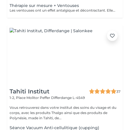
Thérapie sur mesure + Ventouses
Les ventouses ont un effet antalgique et décontractant. Elles sont recommandées pour soigner différentes lésions musculaires et articulaires : entorses bénignes, contractures, élongations, crampes, lombalgies, tendinites. Les traitement par ventouses sont combinés avec des massages local avec technique isolées et massage relaxant.
Tahiti Institut
37
1-2, Place Molitor Peffer
Differdange L-4549
Vous retrouverez dans votre institut des soins du visage et du
corps, avec les produits Thalgo ainsi que des produits de
Polynésie, made in Tahiti, de...
Séance Vacuum Anti-cellulitique (cupping)