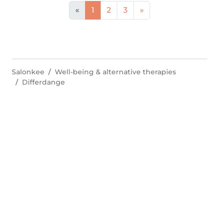
«
1
2
3
»
Salonkee
Well-being & alternative therapies
Differdange