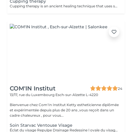
Cupping therapy
Cupping therapy is an ancient healing technique that uses special cups to create gentle suction on the skin. This suction promotes blood flow, relieves muscle tension, reduces inflammation, and supports deep relaxation. The treatment can help release toxins, improve circulation, and ease chronic pain or stiffness. *Please note that cupping therapy could just be added to a massage service with includes back massage.
COM'IN Institut
24
13/17, rue du Luxembourg
Esch-sur-Alzette L-4220
Bienvenue chez Com'In Institut Ketty estheticienne diplômée
et expérimentée depuis plus de 20 ans ,vous reçoit dans un
cadre chaleureux , pour vous...
Soin Starvac Ventouse Visage
Éclat du visage Repulpe Drainage Redessine l ovale du visage Nettoyage du visage ,traitement ventouse et application d'une crème