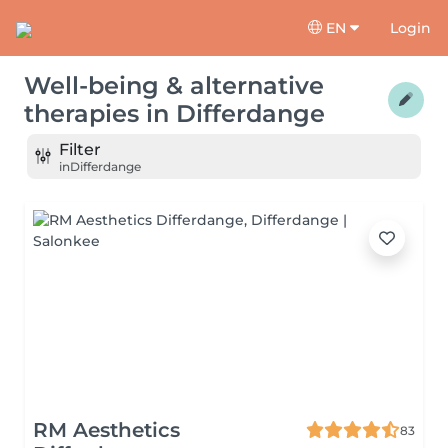
EN
Login
Well-being & alternative
therapies
in
Differdange
Filter
in
Differdange
RM Aesthetics
83