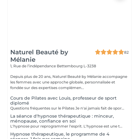
Naturel Beauté by
82
Mélanie
1, Rue de l’indépendance
Bettembourg L-3238
Depuis plus de 20 ans, Naturel Beauté by Mélanie accompagne
les femmes avec une approche globale, personnalisée et
fondée sur des expertises complémen...
Cours de Pilates avec Louis, professeur de sport
diplomé
Questions fréquentes sur le Pilates Je n'ai jamais fait de sport, puis-je quand même commencer le Pilates ? Oui, absolument ! Le Pilates est une méthode douce et progressive. Chaque mouvement peut être adapté à votre niveau, que vous soyez débutante ou que vous repreniez après une longue pause. Le Pilates est-il adapté à la ménopause ? Oui, le Pilates est particulièrement recommandé pendant la ménopause. Il aide à préserver la masse musculaire, renforce le plancher pelvien, améliore la posture et soulage les douleurs articulaires. Il contribue aussi à mieux gérer le stress et les variations d'humeur. Est-ce que je vais transpirer ou perdre du poids avec le Pilates ? Le Pilates ne fait pas transpirer comme un cours de cardio, mais il tonifie en profondeur, affine la silhouette, améliore le métabolisme et vous aide à vous sentir plus légère, plus dynamique et plus à l'aise dans votre corps. Combien de personnes par cours ? Maximum 8 personnes. Je tiens à proposer un encadrement personnalisé, dans une ambiance conviviale et bienveillante. Que dois-je apporter pour le cours ? Une tenue confortable, une bouteille d'eau, un tapis et c'est tout ! Le matériel (ballons, élastiques...) est fourni. Témoignage d'une cliente Elles en parlent le mieux "À 52 ans, je cherchais une activité pour me remettre en mouvement sans me blesser. Les cours de Pilates avec Mélanie ont changé ma relation à mon corps. Je me tiens plus droite, j'ai moins mal au dos, et surtout je me sens bien dans ma peau. Merci pour ta douceur et ta bienveillance à chaque séance." Envie d'essayer ? Les cours , d'une durée de 50 minutes,ont lieu au Centre Naturel Beauté by Mélanie avec Louis professeur de sport diplomé Les mardis à 18h Les jeudi à 14h Les samedis à 9h
La séance d'hypnose thérapeutique : minceur,
ménopause, confiance en soi
L'hypnose pour reprogrammer l'esprit. L'hypnose est une technique qui agit sur le subconscient pour : - modifier les comportements alimentaires : manger moins, éviter les grignotages, réduire les compulsons sucrées, ressentir la satiété, etre à l'écoute des signaux envoyer par son corps - renforcer la motivation et la confiance en soi dans votre démarche minceur - diminuer les facteurs émotionnels liés à la prise de poids, comme le stress, l'anxiété, le surmenage, le sentiment d'etre débordée.. En instaurant un nouveau rapport à la nourriture et en travaillant sur les blocages émotionnels, le manque de confiance en soi et de motivation, l'hypnose accompagne pour des résultats durables avec un changements de comportements sains et naturels
Hypnose thérapeutique, le programme de 4