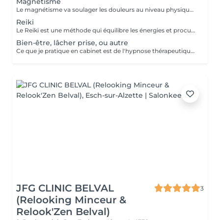
Magnétisme
Le magnétisme va soulager les douleurs au niveau physique: fibromyalgie, douleurs musculaires, mal de dos, sciatiques, douleurs au niveau des articulations, arthroses, migraines, problèmes de digestion, cicatrisation (après une opération par exemple) ... Il va agir en tant que coupe feu, sur brûlures physiques ou soulagement lors des séances de chimiothérapie ou radiothérapie... Ainsi que sur l'insomnie, le stress, l'angoisse, la dépression, la fatigue... Attention, les séances de magnétisme peuvent être pratiquées à titre préventif ou en accompagnement des soins médicaux, mais ne peuvent en aucun cas, se substituer aux traitements médicaux. Paiement sur place en espèces.
Reiki
Le Reiki est une méthode qui équilibre les énergies et procure un apaisement physique, psychique et émotionnel. Lors d'une séance de Reiki (Rei signifie esprit-conscience, Ki signifie énergie-sensation), le praticien dirige l'énergie universelle vers les zones du corps qui en ont le plus besoin, faisant en sorte que l'énergie circule uniformément et harmonieusement. Une séance permet : d'apaiser le corps et l'esprit de procurer un sentiment de bien-être d'harmoniser la circulation de l'énergie de favoriser un état de relaxation de soutenir le potentiel de guérison de retrouver un sommeil réparateur retrouver une meilleure circulation sanguine réduire les douleurs physiques réduire le stress Les séances de reiki peuvent être pratiquées à titre préventif, ou en accompagnement des soins médicaux, mais ne peuvent en aucun cas, se substituer aux traitements médicaux. Paiement sur place en espèces.
Bien-être, lâcher prise, ou autre
Ce que je pratique en cabinet est de l'hypnose thérapeutique. Vous restez maître de vous-même et libre de vos actions. Ensemble nous travaillons sur vos émotions. Je vais chercher vos blocages, vos peurs, vos craintes, et fais en sorte que celles-ci ne soient plus un poids pour vous. Aussi ce qu'il y a de mieux en vous, vos forces, votre courage, et bien d'autres qualités, pour que cela vous aide à aller mieux et à atteindre vos objectifs. Paiement sur place en espèces.
JFG CLINIC BELVAL
3
(Relooking Minceur &
Relook'Zen Belval)