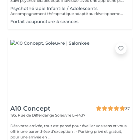
Suivi psychothérapeutique individuel avec une approche psychanalytique, axé sur la connaissance de soi, l'élaboration émotionnelle, la réduction de l'anxiété et l'amélioration de la qualité de vie. SPM et Santé de la Femme Accompagnement thérapeutique axé sur la santé émotionnelle et hormonale de la femme, pouvant intégrer la psychothérapie et l'acupuncture.
Psychothérapie Infantile / Adolescents
Accompagnement thérapeutique adapté au développement émotionnel des enfants et des adolescents, avec un accent sur le comportement, les émotions et les liens familiaux. Éducation Sexuelle Émotionnelle Séances éducatives et thérapeutiques favorisant le développement sain de la sexualité, des émotions, des limites et de la communication. Prévention des Abus Sexuels Interventions psychoéducatives axées sur la prévention des abus sexuels, renforçant la conscience corporelle, émotionnelle et les stratégies de protection.
Forfait acupuncture 4 seances
A10 Concept
37
195, Rue de Differdange
Soleuvre L-4437
Dès votre arrivée, tout est pensé pour éveiller vos sens et vous
offrir une parenthèse d'exception : - Parking privé et gratuit,
pour une arrivée en ...