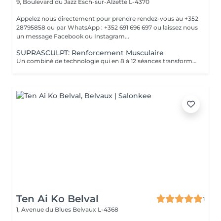
9, Boulevard du Jazz
Esch-sur-Alzette L-4370
Appelez nous directement pour prendre rendez-vous au +352
28795858 ou par WhatsApp : +352 691 696 697 ou laissez nous
un message Facebook ou Instagram...
SUPRASCULPT: Renforcement Musculaire
Un combiné de technologie qui en 8 à 12 séances transformera votre silhouette sur une zone du corps.. Des abdos développés? des cuisses tonifiées ?? des bras remodelés?? alors n'hésitez plus !!
Ten Ai Ko Belval
1
1, Avenue du Blues
Belvaux L-4368