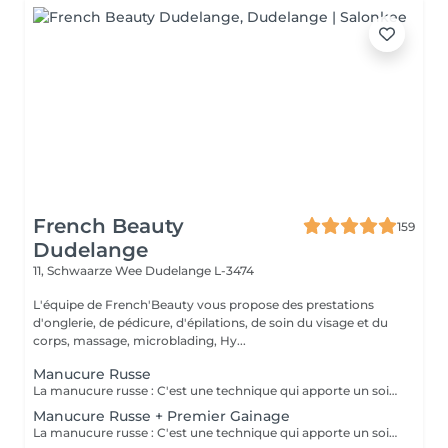
French Beauty
159
Dudelange
11, Schwaarze Wee
Dudelange L-3474
L'équipe de French'Beauty vous propose des prestations
d'onglerie, de pédicure, d'épilations, de soin du visage et du
corps, massage, microblading, Hy...
Manucure Russe
La manucure russe : C'est une technique qui apporte un soin complet de l'ongle naturel et des cuticules. Grâce à la manucure russe l'ongle est entièrement nettoyé des peaux et cuticules collés, ce qui apporte un rendu net et durable.
Manucure Russe + Premier Gainage
La manucure russe : C'est une technique qui apporte un soin complet de l'ongle naturel et des cuticules. Grâce à la manucure russe le semi permanent est posé sous la cuticule ce qui permet une repousse invisible de 7 à 12 jours. Cette prestation comprend la manucure russe complète ainsi que la pose renforcée au semi permanent (aucune dépose ne sera faite)