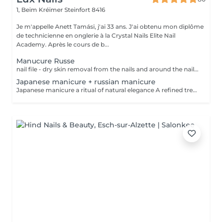
1, Beim Kréimer
Steinfort 8416
Je m'appelle Anett Tamási, j'ai 33 ans. J'ai obtenu mon diplôme
de technicienne en onglerie à la Crystal Nails Elite Nail
Academy. Après le cours de b...
Manucure Russe
nail file - dry skin removal from the nails and around the nail with special bits and scissor - nail and skin moisturising I make Russian manicure, which is the most sophisticated technique. I remove the dead, dry skin from the nails and around the nails with special manicure bits and scissors. The result is a perfect nail and skin surface. You will feel as if somebody exchanged your hands.
Japanese manicure + russian manicure
Japanese manicure a ritual of natural elegance A refined treatment for those who cannot wear or choose not to wear gel polish or artificial nails and prefer a clean, natural, short style. Nails become beautifully cared for, smooth and naturally shiny without polish. This treatment uses a natural paste enriched with beeswax, keratin, vitamins and minerals. Premium care for your hands, which also includes a russian manicure for perfectly prepared cuticles. Ideal for weak, tired or brittle nails.