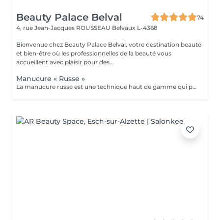
Beauty Palace Belval
74
4, rue Jean-Jacques ROUSSEAU
Belvaux L-4368
Bienvenue chez Beauty Palace Belval, votre destination beauté
et bien-être où les professionnelles de la beauté vous
accueillent avec plaisir pour des...
Manucure « Russe »
La manucure russe est une technique haut de gamme qui permet d'obtenir des ongles impeccables et soignés dans les moindres détails. Contrairement à la manucure classique, elle consiste à travailler minutieusement le contour de l'ongle et les cuticules à l'aide de la ponceuse et d'embouts spécifiques, pour un résultat net, élégant et longue durée. résultats: *Ongles nets et élégants *Pose de vernis plus précises et durable *Résultat soigné et longue tenue