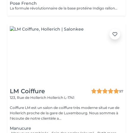
Pose French
La formule révolutionnaire de la base protéine Indigo rallonge les ongles, les renforcent naturellement et répare les cassures. Le résultat ? De longs ongles fortifiés qui ne se fendent pas, un véritable soin précieux.
LM Coiffure
97
123, Rue de Hollerich
Hollerich L-1741
Coiffure LM est un salon de coiffure très moderne situé rue de
Hollerich proche de la gare de Luxembourg. Nous sommes à
l'écoute de notre clientèle a...
Manucure