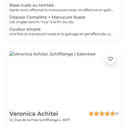
Base nude ou teintée
Après avoir effectué la manucure russe, on effectue un gainage sur l'ongle naturel à l'aide d'un gel qui peut être soit nude (naturel) soit teinté (blanc laiteux, rosé, pailleté ). On ne posera pas de couleur au dessus du gel ni de nail art pour cette prestation
Dépose Complète + Manucure Russe
Les ongles seront "nus" à la fin du rdv.
Couleur simple
Une fois la manucure russe et le gainage en gel effectués, on applique une (ou plusieurs) couleur(s) en fonction de vos envies. pailleté ). Cette prestation ne comporte pas de nail art
Veronica Achitei
17
12, Rue de la Paix
Schifflange L-3871