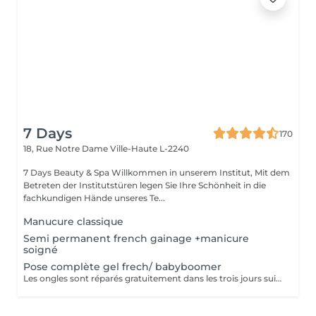
7 Days
170
18, Rue Notre Dame
Ville-Haute L-2240
7 Days Beauty & Spa Willkommen in unserem Institut, Mit dem
Betreten der Institutstüren legen Sie Ihre Schönheit in die
fachkundigen Hände unseres Te...
Manucure classique
Semi permanent french gainage +manicure
soigné
Pose complète gel frech/ babyboomer
Les ongles sont réparés gratuitement dans les trois jours suivant le service ! A partir du quatrième jour la prestation est payante.