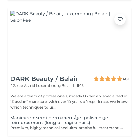
DARK Beauty / Belair
481
42, rue Astrid
Luxembourg Belair L-1143
We are a team of professionals, mostly Ukrainian, specialized in
"Russian" manicure, with over 10 years of experience. We know
which techniques to us...
Manicure + semi-permanent/gel polish + gel
reinforcement (long or fragile nails)
Premium, highly technical and ultra-precise full treatment, performed mainly with an e-file to achieve a perfectly clean nail contour and apply the polish as close as possible, even slightly under the cuticle. This technique helps visually delay the regrowth by around 10 days. Visual result: -Extremely well-groomed nails, clean contours, flawless shape -Instagram / photo studio effect: neat, precise, with no visible dry skin We also include a gel reinforcement, recommended for long or fragile or broken nails. A perfect solution for flawless and long-lasting nails: -The average durability is 4 weeks!! Service content -> 95€ : -Removal of old semi-permanent and/or gel polish (if needed, already include in this price/service) -Very meticulous preparation of the nail plate -Removal of dead skin -Shape and file nails -Gentle cuticle care -Correction of the nail shape -Gel reinforcement -Application of semi-permanent nail polish -Application of cuticle oil and hand cream Optional : -Price per nail extension on up to 5 nails (if so please book "WITH simple design") +3€/nail -Price per nail for nail art on up to 5 nails (if so please book "WITH simple design") +3€/nail -Price for simple design (French, Chrome, Baby Boomer, Cat Eyes, Stickers, Foil) 6-10 nails -> +20€ -Price for complex design (3D, Hand drawings, Stamping, French with Chrome, Baby Boomer with Chrome, French with Cat Eyes) 6-10 nails -> +30€