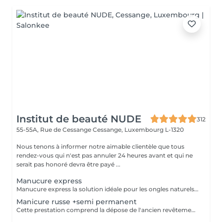
Institut de beauté NUDE
312
55-55A, Rue de Cessange
Cessange, Luxembourg L-1320
Nous tenons à informer notre aimable clientèle que tous
rendez-vous qui n'est pas annuler 24 heures avant et qui ne
serait pas honoré devra être payé ...
Manucure express
Manucure express la solution idéale pour les ongles naturels courts. Cette prestation comprend la dépose du revêtement, une préparation rapide des ongles et des cuticules, un renforcement avec une base rubber transparente et une finition avec un top camouflage. Sans modification de la forme naturelle de l'ongle : nous conservons votre forme habituelle, ovale ou carrée.
Manicure russe +semi permanent
Cette prestation comprend la dépose de l'ancien revêtement, le soin des cuticules, le travail des contours de l'ongle, la préparation de la plaque ongulaire et l'application d'un nouveau vernis semi-permanent. Afin de conserver un résultat soigné et durable, un remplissage est recommandé toutes les 2,5 à 3 semaines.