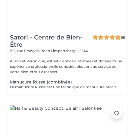
Satori - Centre de Bien-
65
Être
192, rue François Boch
Limpertsberg L-1244
Alison et Véronique, esthéticiennes diplômées et dotées d'une
expérience professionnelle considérable, sont au service de
votre bien-être. Le respect...
Manucure Russe (combinée)
La manucure Russe est une technique de manucure précise réalisée à l'aide d'embouts adaptés pour nettoyer en profondeur les cuticules et le contour des ongles. Elle permet un rendu ultra net, propre et une finition impeccable. Idéale avant une pose de vernis semi-permanent ou gel.