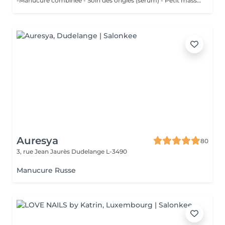
-Manucure combinée - Soin des ongles (sérum) - Petit massage
Auresya
80
3, rue Jean Jaurès
Dudelange L-3490
Manucure Russe