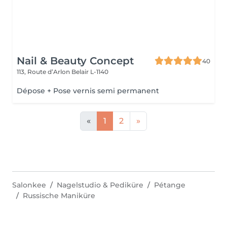
Nail & Beauty Concept
40
113, Route d’Arlon
Belair L-1140
Dépose + Pose vernis semi permanent
«
1
2
»
Salonkee
Nagelstudio & Pediküre
Pétange
Russische Maniküre