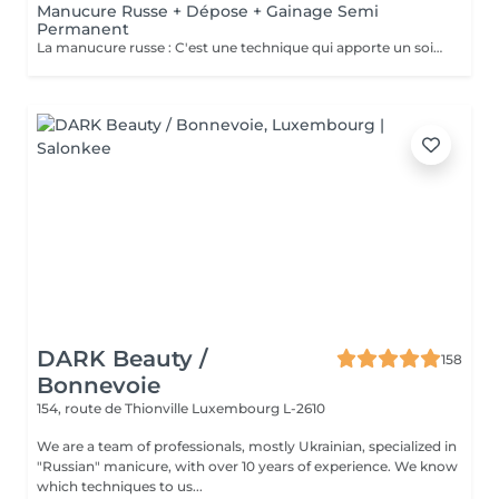
Manucure Russe + Dépose + Gainage Semi
Permanent
La manucure russe : C'est une technique qui apporte un soin complet de l'ongle naturel et des cuticules. Grâce à la manucure russe le semi permanent est posé sous la cuticule ce qui permet une repousse invisible de 7 à 12 jours. Cette prestation comprend la dépose de votre ancienne couleur, la manucure russe complète ainsi que la pose d'un semi permanent renforcé
DARK Beauty /
158
Bonnevoie
154, route de Thionville
Luxembourg L-2610
We are a team of professionals, mostly Ukrainian, specialized in
"Russian" manicure, with over 10 years of experience. We know
which techniques to us...