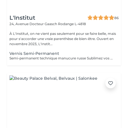
L'Institut
86
24, Avenue Docteur Gaasch
Rodange L-4818
À L'Institut, on ne vient pas seulement pour se faire belle, mais
pour s'accorder une vraie parenthèse de bien-être. Ouvert en
novembre 2023, L'Instit...
Vernis Semi-Permanent
Semi-permanent technique manucure russe Sublimez vos ongles avec notre manucure russe, une technique professionnelle qui offre un résultat ultra-précis et durable. Cette prestation inclut : Soin complet des ongles et cuticules Limage et préparation minutieuse Application du semi-permanent pour un rendu net et élégant Résultat impeccable : la repousse n'est pas visible pendant 10 jours Durée : 45 minutes