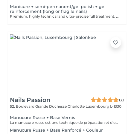
Manicure + semi-permanent/gel polish + gel
reinforcement (long or fragile nails)
Premium, highly technical and ultra-precise full treatment, performed mainly with an e-file to achieve a perfectly clean nail contour and apply the polish as close as possible, even slightly under the cuticle. This technique helps visually delay the regrowth by around 10 days. Visual result: -Extremely well-groomed nails, clean contours, flawless shape -Instagram / photo studio effect: neat, precise, with no visible dry skin We also include a gel reinforcement, recommended for long or fragile or broken nails. A perfect solution for flawless and long-lasting nails: -The average durability is 4 weeks!! Service content -> 95€ : -Removal of old semi-permanent and/or gel polish (if needed, already include in this price/service) -Very meticulous preparation of the nail plate -Removal of dead skin -Shape and file nails -Gentle cuticle care -Correction of the nail shape -Gel reinforcement -Application of semi-permanent nail polish -Application of cuticle oil and hand cream Optional : -Price per nail extension on up to 5 nails (if so please book "WITH simple design") +3€/nail -Price per nail for nail art on up to 5 nails (if so please book "WITH simple design") +3€/nail -Price for simple design (French, Chrome, Baby Boomer, Cat Eyes, Stickers, Foil) 6-10 nails -> +20€ -Price for complex design (3D, Hand drawings, Stamping, French with Chrome, Baby Boomer with Chrome, French with Cat Eyes) 6-10 nails -> +30€
Nails Passion
133
52, Boulevard Grande Duchesse Charlotte
Luxembourg L-1330
Manucure Russe + Base Vernis
La manucure russe est une technique de préparation et d'embellissement aussi précise qu'efficace, qui consiste à arranger et sculpter délicatement le contour de l'ongle à l'aide d'outils de précision spécialisés. Esthétique mais aussi pratique, ce travail à la base de l'ongle offre un résultat lisse et net : des contours parfaitement définis, des cuticules durablement éliminées, un gain de longueur... En bref, un aspect soigné pour résultat irréprochable. La formule révolutionnaire de la base protéine Indigo rallonge les ongles, les renforcent naturellement et répare les cassures. Le résultat ? De longs ongles fortifiés qui ne se fendent pas, un véritable soin précieux.
Manucure Russe + Base Renforcé + Couleur