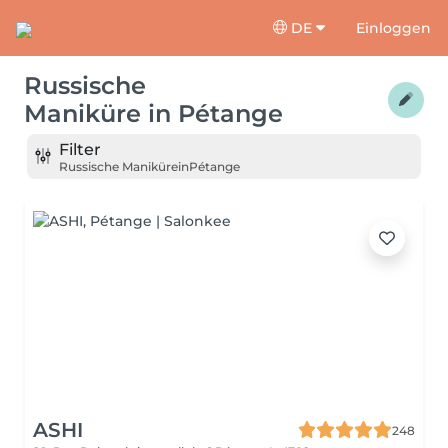
DE
Einloggen
Russische
Maniküre
in
Pétange
Filter
Russische Maniküre
in
Pétange
ASHI
248