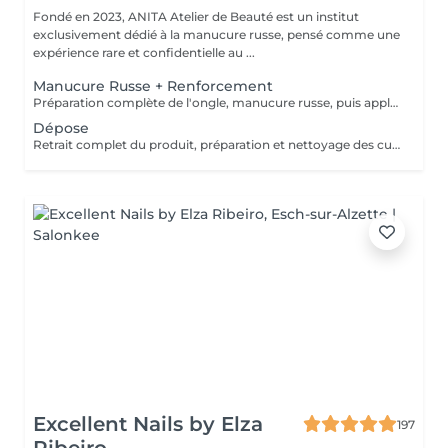
Fondé en 2023, ANITA Atelier de Beauté est un institut
exclusivement dédié à la manucure russe, pensé comme une
expérience rare et confidentielle au ...
Manucure Russe + Renforcement
Préparation complète de l'ongle, manucure russe, puis application d'un renfort avec base teintée couleur naturelle pour solidifier la plaque, unifier l'ongle et améliorer la tenue.
Dépose
Retrait complet du produit, préparation et nettoyage des cuticules en manucure russe, puis application d'huile pour cuticules et ongles afin de laisser une plaque propre, saine et hydratée.
Excellent Nails by Elza
197