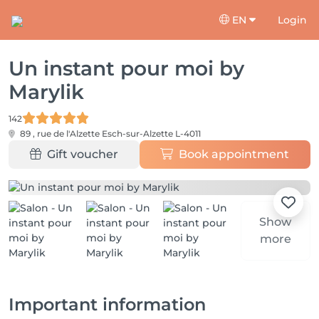
EN
Login
Un instant pour moi by
Marylik
142
89 , rue de l'Alzette
Esch-sur-Alzette L-4011
Gift voucher
Book appointment
Show
more
Important information