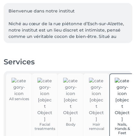
Bienvenue dans notre institut

Niché au cœur de la rue piétonne d’Esch-sur-Alzette, 
notre institut est un lieu discret et intimiste, pensé 
comme un véritable cocon de bien-être. Situé au 
premier étage, à l’abri de l’agitation, il offre une 
parenthèse hors du temps dès que l’on franchit la 
porte.

Services
Derrière ce lieu, trois femmes passionnées vous 
accueillent avec bienveillance : Marine, Carole et 
Paulina. Trois personnalités complémentaires, 
réunies par une même vision : prendre soin de vous 
avec écoute, douceur et authenticité.

All services
Ici, chaque soin est pensé comme une expérience 
personnalisée. Beauté, détente et bien-être se 
rencontrent dans une atmosphère apaisante, où le 
Facial
Body
Hair
Nails,
temps ralentit et où l’on se sent pleinement écouté. 
treatments
removal
Hands &
Nous accordons une attention particulière aux 
Feet