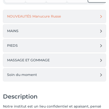
détails, à la qualité des gestes et à l’énergie du lieu.

Notre institut est un espace confidentiel, presque 
NOUVEAUTÉS Manucure Russe
secret, où l’on vient pour se recentrer, se détendre et 
se reconnecter à soi.

MAINS
✨ Un lieu pour prendre soin de vous, autrement.
PIEDS
MASSAGE ET GOMMAGE
Soin du moment
Description
Notre institut est un lieu confidentiel et apaisant, pensé