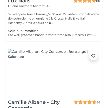
Lux Nails
80
1, Beim Kréimer
Steinfort 8416
Je m'appelle Anett Tamási, j'ai 33 ans. J'ai obtenu mon diplôme
de technicienne en onglerie à la Crystal Nails Elite Nail
Academy. Après le cours de b...
Soin à la Paraffine
For well-groomed hands in wintertime also. Prosess: First I use coconut sugar scrub and remove the dead skin cells. This helps the materials get deeper. I massage the skin with a nourishing, vitamin cream, which has a blood circulation-enhancing effect and contains a lot of useful ingredients. I dip your hands in warm paraffin twice, put on a nylon and then a comfortable terry gloves and you can relax for 10-15 minutes. When the time expired, I remove the paraffin and you can enjoy beautiful, fresh, elastic skin that will be more resistant to the harmful effects of the environment. The service can be make after a manicure or gel polish, or separately. Give it a try, you won't regret it!
Camille Albane - City
86