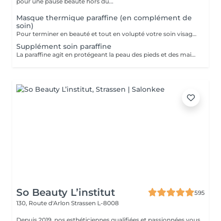
pour une pause beauté hors du...
Masque thermique paraffine (en complément de
soin)
Pour terminer en beauté et tout en volupté votre soin visage, nous vous proposons le 'double masque '. Cela consiste en une application d'un masque crème bourré d'actifs hydratants/régénérants/anti-âge ou anti-oxydants suivi d'un bain de paraffine tiède. Ceci permet la pénétration intégrale du masque crème grâce à la chaleur de la paraffine et un fin de soin en douceur grâce aux actifs de la paraffine adoucissants et calmants. Une véritable sensation de détente.
Supplément soin paraffine
La paraffine agit en protégeant la peau des pieds et des mains contre les agressions extérieures. Sa capacité de rétention d'eau favorise l'hydratation de la peau. Le traitement à la paraffine est idéal pour avoir des membres lisses. En effet, ce produit procure un effet rajeunissant à la peau, en plus de l'adoucir. Uniquement avec un service de manucurie effectué à l'institut le même jour.
So Beauty L’institut
595
130, Route d'Arlon
Strassen L-8008
Depuis 2019, nos esthéticiennes qualifiées et passionnées vous