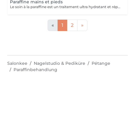
Paraffine mains et pieds
Le soin à la paraffine est un traitement ultra hydratant et réparateur idéal pour les mains et pieds secs et abîmés. Ce soin consiste à éliminer toutes les cellules mortes grâce à un gommage manuel ou mécanique suivi d un enveloppement en paraffine.
«
1
2
»
Salonkee
Nagelstudio & Pediküre
Pétange
Paraffinbehandlung