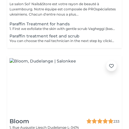
Le salon Sol' Nails&Store est votre rayon de beauté à
Luxembourg. Notre équipe est composée de PROspécialistes
ukrainiens. Chacun d'entre nous a plus...
Paraffin Treatment for hands
1. First we exfoliate the skin with gentle scrub Vagheggi (based on brown sugar and ground coffee that have an exfoliating effect; also it includes detoxifying green clay) 2. After, we apply hydrating cream Vagheggi (that includes coconut oil and cocoa butter, vitamin E and moisturising hyaluronic acid) - it's amazing for nourishing and hydrating. 3. The last step is the paraffin wax itself. You gently dip a few times your hand into the warm melted paraffin. It builds up a thick, warm "glove" of wax. 4. Once the wax layers are set, the hand is wrapped in a protective plastic liner and then placed into a soft glove. This insulates the heat and allows the moisture to be absorbed. For 15-20 min you have time to rest and relax. 5. The final step is to remove everything and your hands are ready, fully nourished. Depending on your skin and desire, you can repeat this treatment 2-4 time once a week or 2 weeks to get a cumulative effect. Advantages: Deeply nourishes dry skin, restores elasticity, and provides a "velvet skin" effect. Ideal after winter.
Paraffin treatment feet and scrub
You can choose the nail technician in the next step by clicking "Select employee". 1. First we exfoliate the skin with gentle scrub Vagheggi (based on brown sugar and ground coffee that have an exfoliating effect; also it includes detoxifying green clay) 2. After, we apply hydrating cream Vagheggi (that includes coconut oil and cocoa butter, vitamin E and moisturising hyaluronic acid) - it's amazing for nourishing and hydrating. 3. The last step is the paraffin wax itself. You gently dip a few times your foot into the warm melted paraffin. It builds up a thick, warm "glove" of wax. 4. Once the wax layers are set, the foot is wrapped in a protective plastic liner and then placed into a soft glove. This insulates the heat and allows the moisture to be absorbed. For 15-20 min you have time to rest and relax. 5. The final step is to remove everything and your feet are ready, fully nourished. Depending on your skin and desire, you can repeat this treatment 2-4 time once a week or 2 weeks to get a cumulative effect. Advantages: Deeply nourishes dry skin, restores elasticity, and provides a "velvet skin" effect. Ideal after winter.
Bloom
233
1, Rue Auguste Liesch
Dudelange L-3474