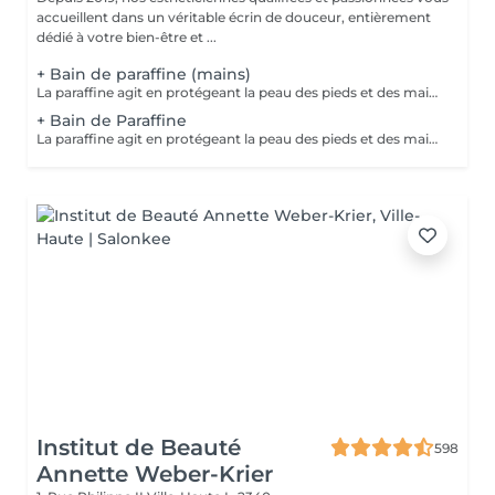
accueillent dans un véritable écrin de douceur, entièrement
dédié à votre bien-être et ...
+ Bain de paraffine (mains)
La paraffine agit en protégeant la peau des pieds et des mains contre les agressions extérieures. Sa capacité de rétention d'eau favorise l'hydratation de la peau. Le traitement à la paraffine est idéal pour avoir des membres lisses. En effet, ce produit procure un effet rajeunissant à la peau, en plus de l'adoucir. Ce traitement est ainsi surtout recommandé à toute personne ayant la peau sèche.
+ Bain de Paraffine
La paraffine agit en protégeant la peau des pieds et des mains contre les agressions extérieures. Sa capacité de rétention d'eau favorise l'hydratation de la peau. Le traitement à la paraffine est idéal pour avoir des membres lisses. En effet, ce produit procure un effet rajeunissant à la peau, en plus de l'adoucir. Ce traitement est ainsi surtout recommandé à toute personne ayant la peau sèche.
Institut de Beauté
598
Annette Weber-Krier