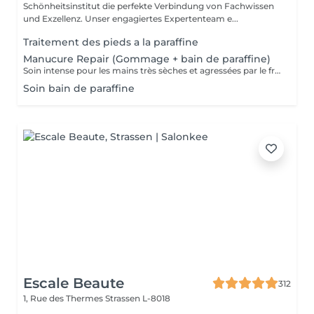
Schönheitsinstitut die perfekte Verbindung von Fachwissen
und Exzellenz. Unser engagiertes Expertenteam e...
Traitement des pieds a la paraffine
Manucure Repair (Gommage + bain de paraffine)
Soin intense pour les mains très sèches et agressées par le froid ou les produits. Comprend le limage des ongles, la pousse et la coupe des cuticules, gommage, masque à la paraffine de 10 minutes et massage avec une crème de soin. Application d'une base transparente si désirée.
Soin bain de paraffine
Escale Beaute
312
1, Rue des Thermes
Strassen L-8018