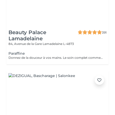
Beauty Palace
391
Lamadelaine
84, Avenue de la Gare
Lamadelaine L-4873
Paraffine
Donnez de la douceur à vos mains. Le soin complet commence par un gommage de l'avant bras et des mains, puis vous trempez vos mains dans un bain de paraffine chaude, ce masque va poser environ 15 min, puis vient le moment de la détente le modelage des mains, relaxation suprême. Résultat des mains douces comme une peau de bébé.