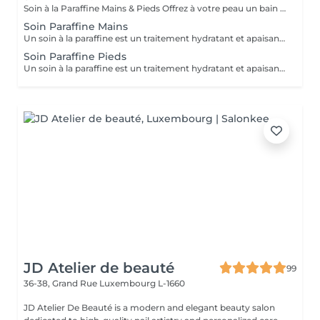
Soin à la Paraffine Mains & Pieds Offrez à votre peau un bain de douceur et de chaleur Hydratation profonde La chaleur de la paraffine ouvre les pores et permet une hydratation intense. Parfait pour les peaux sèches, rugueuses, ou les talons fendillés.
Soin Paraffine Mains
Un soin à la paraffine est un traitement hydratant et apaisant pour les mains et/ou les pieds, qui utilise une cire chauffée pour améliorer la peau sèche et abîmée. Il est également thérapeutique, car la chaleur aide à soulager les douleurs articulaires, musculaires et les affections comme l'arthrite, le psoriasis ou l'eczéma. L'enveloppement crée un effet de sauna qui permet aux produits hydratants appliqués avant la paraffine de pénétrer en profondeur.
Soin Paraffine Pieds
Un soin à la paraffine est un traitement hydratant et apaisant pour les mains et/ou les pieds, qui utilise une cire chauffée pour améliorer la peau sèche et abîmée. Il est également thérapeutique, car la chaleur aide à soulager les douleurs articulaires, musculaires et les affections comme l'arthrite, le psoriasis ou l'eczéma. L'enveloppement crée un effet de sauna qui permet aux produits hydratants appliqués avant la paraffine de pénétrer en profondeur.
JD Atelier de beauté
99
36-38, Grand Rue
Luxembourg L-1660
JD Atelier De Beauté is a modern and elegant beauty salon