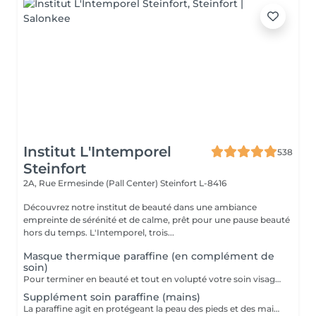
Institut L'Intemporel
538
Steinfort
2A, Rue Ermesinde (Pall Center)
Steinfort L-8416
Découvrez notre institut de beauté dans une ambiance
empreinte de sérénité et de calme, prêt pour une pause beauté
hors du temps. L'Intemporel, trois...
Masque thermique paraffine (en complément de
soin)
Pour terminer en beauté et tout en volupté votre soin visage, nous vous proposons le 'double masque '. Cela consiste en une application d'un masque crème bourré d'actifs hydratants/régénérants/anti-âge ou anti-oxydants suivi d'un bain de paraffine tiède. Ceci permet la pénétration intégrale du masque crème grâce à la chaleur de la paraffine et un fin de soin en douceur grâce aux actifs de la paraffine adoucissants et calmants. Une véritable sensation de détente.
Supplément soin paraffine (mains)
La paraffine agit en protégeant la peau des pieds et des mains contre les agressions extérieures. Sa capacité de rétention d'eau favorise l'hydratation de la peau. Le traitement à la paraffine est idéal pour avoir des membres lisses. En effet, ce produit procure un effet rajeunissant à la peau, en plus de l'adoucir. Uniquement avec un service de manucurie effectué à l'institut le même jour