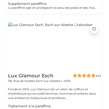
Supplément paraffine
La paraffine agit en protégeant la peau des pieds et des mains contre les agressions extérieures. Sa capacité de rétention d'eau favorise l'hydratation de la peau. Le traitement à la paraffine est idéal pour avoir des membres lisses. En effet, ce produit procure un effet rajeunissant à la peau, en plus de l'adoucir. Uniquement avec un service de beauté des pieds ou de pédicurie effectué à l'institut le même jour
Lux Glamour Esch
343
118, Rue de l'Azette
Esch-sur-Alzette L-4010
Fondé en 2014, Lux Glamour est un salon de coiffure et
d'esthétique qui accueille femmes, hommes et enfants dans
une ambiance chaleureuse et professio...
Traitement à la paraffine