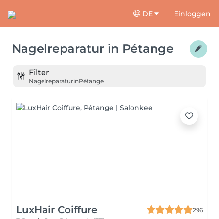
DE
Einloggen
Nagelreparatur
in
Pétange
Filter
Nagelreparatur
in
Pétange
LuxHair Coiffure
296