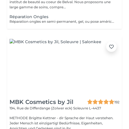
institut de beauté au coeur de Belval. Nous proposons une
large gamme de soins, compre...
Réparation Ongles
Réparation ongles en semi-permanent, gel, ou pose américaine. Les réparations ne sont pas facturées si la pose a été réalisée dans notre institut ET si la pose date de moins d'une semaine et demi.
MBK Cosmetics by Jil
192
194, Rue de Differdange (Zolwer eck)
Soleuvre L-4437
METHODE Brigitte Kettner - dir Sprache der Haut verstehen.
Jeder Mensch ist einzigartig! Bedürfnisse, Eigenheiten,
Ansichten und Gedanken sind in ihr...