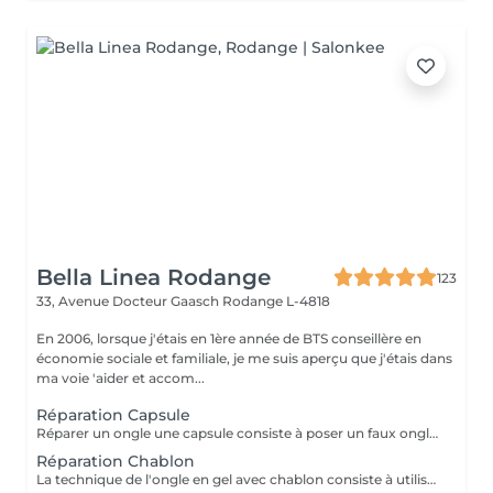
Bella Linea Rodange
123
33, Avenue Docteur Gaasch
Rodange L-4818
En 2006, lorsque j'étais en 1ère année de BTS conseillère en
économie sociale et familiale, je me suis aperçu que j'étais dans
ma voie 'aider et accom...
Réparation Capsule
Réparer un ongle une capsule consiste à poser un faux ongle sur l'ongle cassé afin qu'il se renforce lors de la repousse. Réparer avec une capsule est à privilégier lorsque l'ongle est très endommagé.
Réparation Chablon
La technique de l'ongle en gel avec chablon consiste à utiliser un vernis en gel spécialement formulé qui est durci sous une lumière UV ou LED pour un durcissement maximal. Le chablon, un type de moule, est utilisé pour poser le Gel et créer une extension afin d'épouser la courbe naturelle du lit de l'ongle.