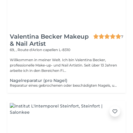
Valentina Becker Makeup
7
& Nail Artist
69, , Route d'Arlon
capellen L-8310
Willkommen in meiner Welt. Ich bin Valentina Becker,
professionelle Make-up- und Nail Artistin. Seit über 13 Jahren
arbeite ich in den Bereichen Fi...
Nagelreparatur (pro Nagel)
Reparatur eines gebrochenen oder beschädigten Nagels, um Stabilität und ein gepflegtes Erscheinungsbild wiederherzustellen. Preis pro Nagel. Innerhalb von 7 Tagen nach Ihrem Termin kostenlos. Ab dem 8. Tag wird die Reparatur berechnet.