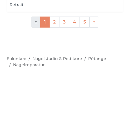
Retrait
«
1
2
3
4
5
»
Salonkee
Nagelstudio & Pediküre
Pétange
Nagelreparatur