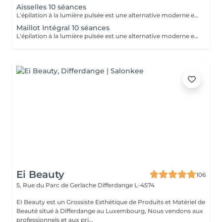
Aisselles 10 séances
L'épilation à la lumière pulsée est une alternative moderne et performante aux méthodes d'épilation traditionnelles. En émettant des impulsions lumineuses ciblées, elle agit directement sur la racine du poil, affaiblissant progressivement sa repousse jusqu'à obtenir une réduction significative et durable de la pilosité. Les bénéfices : Réduction durable de la pilosité Peau lisse et nette sur le long terme Zones multiples traitées : visage, jambes, aisselles, maillot, bras, dos Méthode sûre et efficace, réalisée par une professionnelle qualifiée Un protocole réalisé en cure, sur plusieurs séances, pour un résultat optimal et adapté à chaque type de peau et de pilosité.
Maillot Intégral 10 séances
L'épilation à la lumière pulsée est une alternative moderne et performante aux méthodes d'épilation traditionnelles. En émettant des impulsions lumineuses ciblées, elle agit directement sur la racine du poil, affaiblissant progressivement sa repousse jusqu'à obtenir une réduction significative et durable de la pilosité. Les bénéfices : Réduction durable de la pilosité Peau lisse et nette sur le long terme Zones multiples traitées : visage, jambes, aisselles, maillot, bras, dos Méthode sûre et efficace, réalisée par une professionnelle qualifiée Un protocole réalisé en cure, sur plusieurs séances, pour un résultat optimal et adapté à chaque type de peau et de pilosité.
Ei Beauty
106
5, Rue du Parc de Gerlache
Differdange L-4574
EI Beauty est un Grossiste Esthétique de Produits et Matériel de
Beauté situé à Differdange au Luxembourg, Nous vendons aux
professionnels et aux pri...