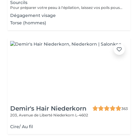
Sourcils
Pour préparer votre peau à l'épilation, laissez vos poils pousser pendant au moins deux semaines après le dernier rasage pour assurer une longueur adéquate. Il est également recommandé, mais non indispensable, d'effectuer un gommage doux 24 heures avant la séance pour éliminer les cellules mortes et faciliter l'extraction des poils. Le jour de l'épilation, évitez d'appliquer des crèmes ou des huiles sur la zone concernée afin d'assurer une bonne adhérence de la cire. Enfin, protégez votre peau en évitant l'exposition au soleil ou les séances de bronzage, qui pourraient la rendre plus sensible et irritable.
Dégagement visage
Torse (hommes)
Demir's Hair Niederkorn
363
203, Avenue de Liberté
Niederkorn L-4602
Cire/ Au fil