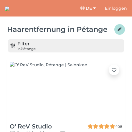
DE
Einloggen
Haarentfernung
in
Pétange
Filter
in
Pétange
O' ReV Studio
408