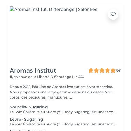
Aromas Institut
341
11, Avenue de la Liberté
Differdange L-4660
Depuis 2012, l'équipe de Aromas institut est à votre service.
Nous proposons une large gamme de soins du visage & du
corps, des pédicures, manucures, ...
Sourcils- Sugaring
Le Soin Épilatoire au Sucre (ou Body Sugaring) est une technique d'épilation bien particulière, qui rencontre de plus en plus de succès. Pourtant utilisée depuis des siècle, ce soin épilatoire est très efficafce pour vaincre les poils contrariants, mais il comporte également de nombreux autres avantages : Le soin épilatoire au sucre est : Écologique et 100% Vegan Idéal pour les personnes souffrants de problèmes de circulation Doté d'un pouvoir exfoliant : le sucre rends la peau belle et lisse Gommant : permet une meilleure prise des poils courts et incarnés Empêche les réaction inflammatoires et les folliculites Une épilation semi-définitive : le sucre coule dans le pore pileux, au plus près des racines pour une meilleure prise du bulbe, sans casser le poil. Leur production diminue de façon spectaculaire : 20 à 40% de poils en moins en 1 an.
Lèvre- Sugaring
Le Soin Épilatoire au Sucre (ou Body Sugaring) est une technique d'épilation bien particulière, qui rencontre de plus en plus de succès. Pourtant utilisée depuis des siècle, ce soin épilatoire est très efficafce pour vaincre les poils contrariants, mais il comporte également de nombreux autres avantages : Le soin épilatoire au sucre est : Écologique et 100% Vegan Idéal pour les personnes souffrants de problèmes de circulation Doté d'un pouvoir exfoliant : le sucre rends la peau belle et lisse Gommant : permet une meilleure prise des poils courts et incarnés Empêche les réaction inflammatoires et les folliculites Une épilation semi-définitive : le sucre coule dans le pore pileux, au plus près des racines pour une meilleure prise du bulbe, sans casser le poil. Leur production diminue de façon spectaculaire : 20 à 40% de poils en moins en 1 an.