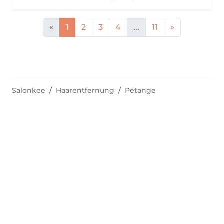
«
1
2
3
4
...
11
»
Salonkee
Haarentfernung
Pétange