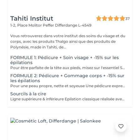
Tahiti Institut
37
1-2, Place Molitor Peffer
Differdange L-4549
Vous retrouverez dans votre institut des soins du visage et du
corps, avec les produits Thalgo ainsi que des produits de
Polynésie, made in Tahiti, de...
FORMULE 1: Pédicure + Soin visage + -15% sur les
épilations
Pour être parfaite de la tête aux pieds, misez sur l'essentiel Soin du visage Bora Bora ( gommage et massage à l'huile de coco) Une pédicure express au choix rape ou trempage + Coupe et limage des ongles -15 % Sur toutes vos épilations ( à rajouter à votre RDV) Pour plus de précision, n'hésitez pas whatsapp, SMS ou appel au 661 555 858
FORMULE 2: Pédicure + Gommage corps + -15% sur
les épilations
Pour une peau propre, nette et soyeuse Une pédicure express au choix rape ou trempage + Coupe et limage des ongles Un gommage du corps (Monoï ou coco) parfait pour préparer la peau au bronzage -15 % Sur toutes vos épilations ( à rajouter à votre RDV) Pour plus de précision, n'hésitez pas whatsapp, SMS ou appel au 661 555 858
Sourcils à la cire
Ligne supérieure & inférieure Epilation classique réalisée avec une cire professionnelle.