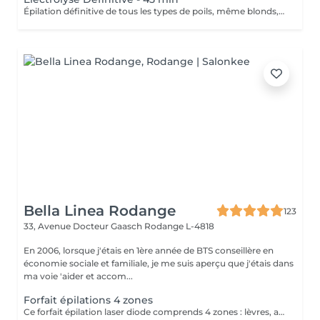
Épilation définitive de tous les types de poils, même blonds, blancs et très fins. Vous payez uniquement le temps réel de traitement. Consultation, préparation de la peau et soins post-traitement inclus. Méthode d'épilation définitive qui détruit le bulbe du poil via un courant appliqué par une micro-aiguille stérile. Chaque poil est traité individuellement. Le nombre de séances dépend uniquement de la densité: sur zones très fournies on fractionne le travail en plusieurs rendez-vous pour terminer la zone commencée le même jour. Tarification: calculée au temps effectif et selon la zone après diagnostic. Indications: poils sombres, clairs, blancs ou très fins, visage et corps, y compris là où le laser est inefficace. Préparation (24-48 h avant) Pas de caféine 24 h (café, thé, energy drinks, cola). Pas d'alcool. Peau propre, sèche, sans crème, huile, déodorant sur la zone le jour J. Ne pas épiler à la cire/pince/fil 3-4 semaines avant. Couper/tailler à 1-2 mm si nécessaire. Éviter soleil/UV 48 h avant. Informer de médicaments en cours (anticoagulants, rétinoïdes, corticoïdes, immunosuppresseurs). Pour les aisselles: pas de déodorant le jour J. Pour le visage: venir sans maquillage. Contre-indications Grossesse ou allaitement. Pacemaker, troubles cardiaques non stabilisés, épilepsie non contrôlée. Troubles de coagulation, prise d'anticoagulants ou anti-inflammatoires non encadrés. Diabète non contrôlé. Infections cutanées actives, lésions, dermatites, herpès sur la zone. Isotrétinoïne (Roaccutane) dans les 6-12 derniers mois; rétinoïdes topiques récents sur la zone. Tendance chéloïde importante, maladies auto-immunes non stabilisées, immunodépression. Allergie connue à l'inox, aux antiseptiques ou aux consommables utilisés.
Bella Linea Rodange
123
33, Avenue Docteur Gaasch
Rodange L-4818
En 2006, lorsque j'étais en 1ère année de BTS conseillère en
économie sociale et familiale, je me suis aperçu que j'étais dans
ma voie 'aider et accom...
Forfait épilations 4 zones
Ce forfait épilation laser diode comprends 4 zones : lèvres, aisselles, maillot intégral et jambes complètes. Ce tarif est à la séance pour les 4 zones.