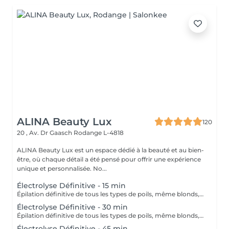
ALINA Beauty Lux
120
20 , Av. Dr Gaasch
Rodange L-4818
ALINA Beauty Lux est un espace dédié à la beauté et au bien-
être, où chaque détail a été pensé pour offrir une expérience
unique et personnalisée. No...
Électrolyse Définitive - 15 min
Épilation définitive de tous les types de poils, même blonds, blancs et très fins. Vous payez uniquement le temps réel de traitement. Consultation, préparation de la peau et soins post-traitement inclus. Méthode d'épilation définitive qui détruit le bulbe du poil via un courant appliqué par une micro-aiguille stérile. Chaque poil est traité individuellement. Le nombre de séances dépend uniquement de la densité: sur zones très fournies on fractionne le travail en plusieurs rendez-vous pour terminer la zone commencée le même jour. Tarification: calculée au temps effectif et selon la zone après diagnostic. Indications: poils sombres, clairs, blancs ou très fins, visage et corps, y compris là où le laser est inefficace. Préparation (24-48 h avant) Pas de caféine 24 h (café, thé, energy drinks, cola). Pas d'alcool. Peau propre, sèche, sans crème, huile, déodorant sur la zone le jour J. Ne pas épiler à la cire/pince/fil 3-4 semaines avant. Couper/tailler à 1-2 mm si nécessaire. Éviter soleil/UV 48 h avant. Informer de médicaments en cours (anticoagulants, rétinoïdes, corticoïdes, immunosuppresseurs). Pour les aisselles: pas de déodorant le jour J. Pour le visage: venir sans maquillage. Contre-indications Grossesse ou allaitement. Pacemaker, troubles cardiaques non stabilisés, épilepsie non contrôlée. Troubles de coagulation, prise d'anticoagulants ou anti-inflammatoires non encadrés. Diabète non contrôlé. Infections cutanées actives, lésions, dermatites, herpès sur la zone. Isotrétinoïne (Roaccutane) dans les 6-12 derniers mois; rétinoïdes topiques récents sur la zone. Tendance chéloïde importante, maladies auto-immunes non stabilisées, immunodépression. Allergie connue à l'inox, aux antiseptiques ou aux consommables utilisés.
Électrolyse Définitive - 30 min
Épilation définitive de tous les types de poils, même blonds, blancs et très fins. Vous payez uniquement le temps réel de traitement. Consultation, préparation de la peau et soins post-traitement inclus. Méthode d'épilation définitive qui détruit le bulbe du poil via un courant appliqué par une micro-aiguille stérile. Chaque poil est traité individuellement. Le nombre de séances dépend uniquement de la densité: sur zones très fournies on fractionne le travail en plusieurs rendez-vous pour terminer la zone commencée le même jour. Tarification: calculée au temps effectif et selon la zone après diagnostic. Indications: poils sombres, clairs, blancs ou très fins, visage et corps, y compris là où le laser est inefficace. Préparation (24-48 h avant) Pas de caféine 24 h (café, thé, energy drinks, cola). Pas d'alcool. Peau propre, sèche, sans crème, huile, déodorant sur la zone le jour J. Ne pas épiler à la cire/pince/fil 3-4 semaines avant. Couper/tailler à 1-2 mm si nécessaire. Éviter soleil/UV 48 h avant. Informer de médicaments en cours (anticoagulants, rétinoïdes, corticoïdes, immunosuppresseurs). Pour les aisselles: pas de déodorant le jour J. Pour le visage: venir sans maquillage. Contre-indications Grossesse ou allaitement. Pacemaker, troubles cardiaques non stabilisés, épilepsie non contrôlée. Troubles de coagulation, prise d'anticoagulants ou anti-inflammatoires non encadrés. Diabète non contrôlé. Infections cutanées actives, lésions, dermatites, herpès sur la zone. Isotrétinoïne (Roaccutane) dans les 6-12 derniers mois; rétinoïdes topiques récents sur la zone. Tendance chéloïde importante, maladies auto-immunes non stabilisées, immunodépression. Allergie connue à l'inox, aux antiseptiques ou aux consommables utilisés.
Électrolyse Définitive - 45 min