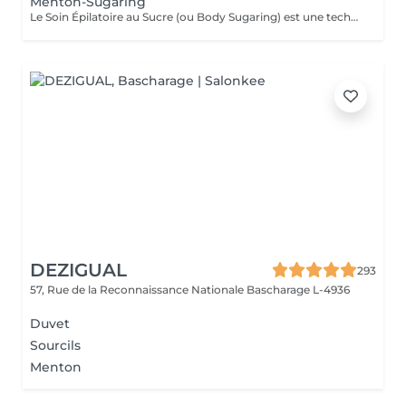
Menton-Sugaring
Le Soin Épilatoire au Sucre (ou Body Sugaring) est une technique d'épilation bien particulière, qui rencontre de plus en plus de succès. Pourtant utilisée depuis des siècle, ce soin épilatoire est très efficafce pour vaincre les poils contrariants, mais il comporte également de nombreux autres avantages : Le soin épilatoire au sucre est : Écologique et 100% Vegan Idéal pour les personnes souffrants de problèmes de circulation Doté d'un pouvoir exfoliant : le sucre rends la peau belle et lisse Gommant : permet une meilleure prise des poils courts et incarnés Empêche les réaction inflammatoires et les folliculites Une épilation semi-définitive : le sucre coule dans le pore pileux, au plus près des racines pour une meilleure prise du bulbe, sans casser le poil. Leur production diminue de façon spectaculaire : 20 à 40% de poils en moins en 1 an.
DEZIGUAL
293
57, Rue de la Reconnaissance Nationale
Bascharage L-4936
Duvet
Sourcils
Menton