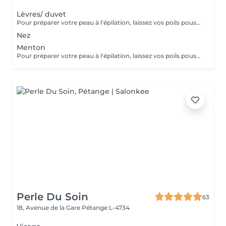
Lèvres/ duvet
Pour préparer votre peau à l'épilation, laissez vos poils pousser pendant au moins deux semaines après le dernier rasage pour assurer une longueur adéquate. Il est également recommandé, mais non indispensable, d'effectuer un gommage doux 24 heures avant la séance pour éliminer les cellules mortes et faciliter l'extraction des poils. Le jour de l'épilation, évitez d'appliquer des crèmes ou des huiles sur la zone concernée afin d'assurer une bonne adhérence de la cire. Enfin, protégez votre peau en évitant l'exposition au soleil ou les séances de bronzage, qui pourraient la rendre plus sensible et irritable.
Nez
Menton
Pour préparer votre peau à l'épilation, laissez vos poils pousser pendant au moins deux semaines après le dernier rasage pour assurer une longueur adéquate. Il est également recommandé, mais non indispensable, d'effectuer un gommage doux 24 heures avant la séance pour éliminer les cellules mortes et faciliter l'extraction des poils. Le jour de l'épilation, évitez d'appliquer des crèmes ou des huiles sur la zone concernée afin d'assurer une bonne adhérence de la cire. Enfin, protégez votre peau en évitant l'exposition au soleil ou les séances de bronzage, qui pourraient la rendre plus sensible et irritable.
Perle Du Soin
63
18, Avenue de la Gare
Pétange L-4734