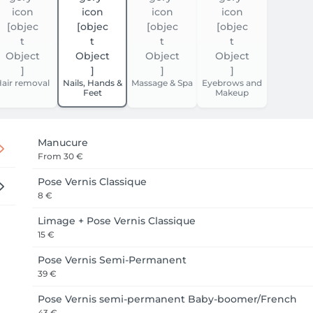
air removal
Nails, Hands &
Massage & Spa
Eyebrows and
Feet
Makeup
Manucure
From
30 €
Pose Vernis Classique
8 €
Limage + Pose Vernis Classique
15 €
Pose Vernis Semi-Permanent
39 €
Pose Vernis semi-permanent Baby-boomer/French
43 €