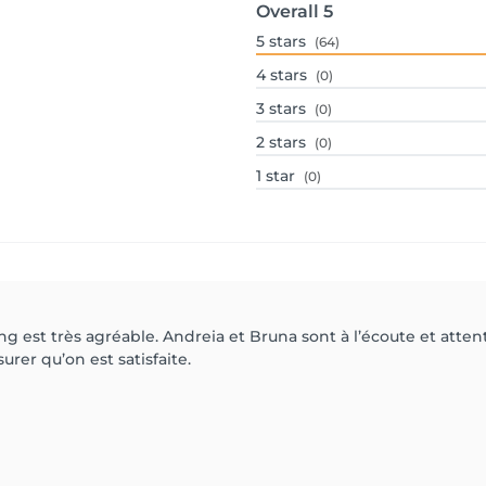
Overall
5
5
stars
(64)
4
stars
(0)
3
stars
(0)
2
stars
(0)
1
star
(0)
 est très agréable. Andreia et Bruna sont à l’écoute et atten
urer qu’on est satisfaite.