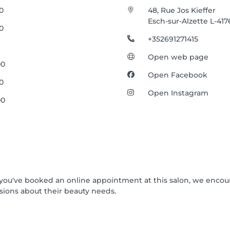
00
48, Rue Jos Kieffer
Esch-sur-Alzette L-417
00
+352691271415
Open web page
00
Open Facebook
00
Open Instagram
00
If you've booked an online appointment at this salon, we enco
ions about their beauty needs.