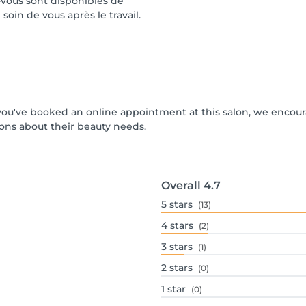
-vous sont disponibles de
oin de vous après le travail.
If you've booked an online appointment at this salon, we encou
ons about their beauty needs.
Overall
4.7
5
stars
(13)
4
stars
(2)
3
stars
(1)
2
stars
(0)
1
star
(0)