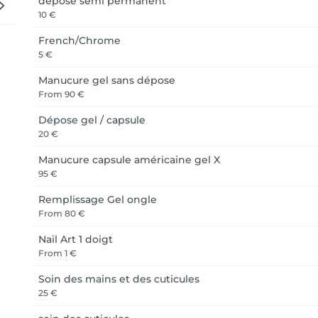
depose semi permanent
10 €
French/Chrome
5 €
Manucure gel sans dépose
From
90 €
Dépose gel / capsule
20 €
Manucure capsule américaine gel X
95 €
Remplissage Gel ongle
From
80 €
Nail Art 1 doigt
From
1 €
Soin des mains et des cuticules
25 €