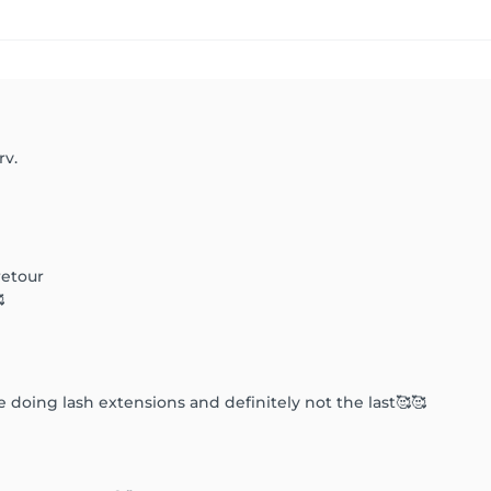
rv.
etour

ime doing lash extensions and definitely not the last🥰🥰