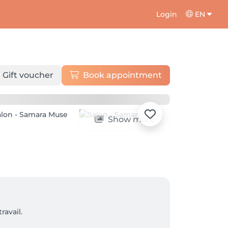
Login
EN
Gift voucher
Book appointment
Show more
avail.
