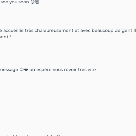
see you soon 😍🥰
i été accueillie très chaleureusement et avec beaucoup de gentille
ent !
ssage 😍❤️ on espère vous revoir très vite