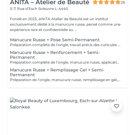
ANITA – Atelier de Beauté
26
5-7, Rue d’Esch
Soleuvre L-4440
Fondé en 2023, ANITA Atelier de Beauté est un institut
exclusivement dédié à la manucure russe, pensé comme une
expérience rare et confidentielle au ...
Manucure Russe + Pose Semi-Permanent
Préparation complète de l'ongle, travail précis des cuticules en manucure russe, puis pose d'une base, du vernis semi-permanent et d'un top coat pour un résultat net, brillant et longue tenue.
Manucure Russe + Renforcement + Semi-
Permanent
Préparation complète de l'ongle, manucure russe, application d'un renfort avec base teintée naturelle, puis pose du vernis semi-permanent et du top coat pour une finition nette et durable.
Manucure Russe + Remplissage Gel + Semi-
Permanent
Préparation de l'ongle, manucure russe, remplissage en gel, puis pose du semi-permanent et du top coat pour un rendu net et durable.