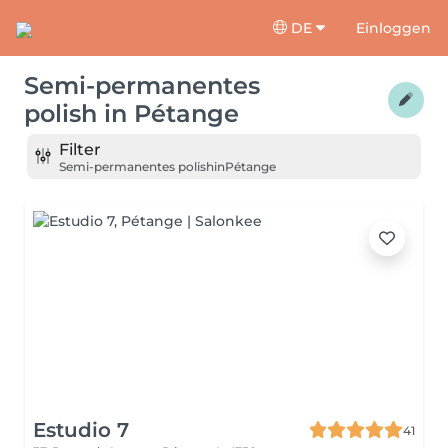
DE
Einloggen
Semi-permanentes
polish
in
Pétange
Filter
Semi-permanentes polish
in
Pétange
Estudio 7
41