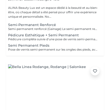
ALINA Beauty Lux est un espace dédié à la beauté et au bien-
être, où chaque détail a été pensé pour offrir une expérience
unique et personnalisée. No...
Semi-Permanent Renforcé
Semi-permanent renforcé (Gainage) Le semi-permanent renforcé, également appelé gainage, est idéal pour les ongles naturels courts à mi-longs. Cette technique permet de renforcer l'ongle naturel grâce à une base solide tout en conservant un aspect fin, élégant et naturel. Cette prestation est particulièrement recommandée pour les clientes ayant des ongles fragiles, cassants ou souhaitant une meilleure tenue qu'un semi-permanent classique. Chez ALINA BEAUTY LUX, nous accordons une attention particulière à la qualité, à la sécurité et à la durabilité de nos prestations. Nos produits sont fabriqués spécialement pour notre salon selon nos propres critères de sélection et ne sont pas des produits achetés directement dans des magasins de revente classiques. Chaque formule est choisie avec soin afin d'assurer une excellente adhérence, une tenue optimale et le respect de l'ongle naturel. Nos produits sont conformes à la réglementation européenne en vigueur et formulés sans TPO, conformément aux normes européennes actuellement appliquées. Les décorations et options ne sont pas incluses dans le prix de base : French Baby-boomer Nail art Strass Paillettes Effets spéciaux Décorations personnalisées Tous les suppléments seront facturés séparément selon la prestation réalisée. Nous privilégions la qualité du travail, l'hygiène, la sécurité et le respect de l'ongle naturel afin d'offrir à chaque cliente une prestation haut de gamme, durable et réalisée avec le plus grand soin.
Pédicure Esthétique + Semi Permanent
Pédicure complète suivie d'une pose de vernis semi-permanent. Combine soin, beauté et durabilité pour des pieds nets et élégants. Tenue moyenne : jusqu'à 6 semaines. Suppléments : French, décorations, effets spéciaux.
Semi Permanent Pieds
Pose de vernis semi-permanent sur les ongles des pieds, avec préparation complète de la plaque et travail précis des cuticules à la ponceuse, comme dans la technique de la manucure russe. Le vernis est appliqué avec exactitude pour un résultat net, brillant et durable jusqu'à 6 semaines. Suppléments : French, babyboomer, décorations ou effets spéciaux à ajouter lors de la réservation ou directement au salon.