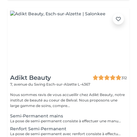
Adikt Beauty
312
7, avenue du Swing
Esch-sur-Alzette L-4367
Nous sommes ravis de vous accueillir chez Adikt Beauty, notre
institut de beauté au coeur de Belval. Nous proposons une
large gamme de soins, compre...
Semi-Permanent mains
La pose de semi-permanent consiste à effectuer une manucure simple et poser un vernis semi-permanent sur les ongles naturels pour une tenue de 3 à 4 semaines. La dépose de semi-permanent consiste à retirer le semi-permanent présent sur les ongles. MERCI DE SÉLECTIONNER LES DÉCORATIONS EN SUPPLÉMENT (french, babyboomer, strass,) QUE VOUS SOUHAITEZ FAIRE À CHAQUE RENDEZ-VOUS.
Renfort Semi-Permanent
La pose de semi-permanent avec renfort consiste à effectuer une manucure simple et poser un vernis semi-permanent sur une base renforçante pour une tenue plus longue, sans casse, pour une tenue de 3 à 4 semaines. MERCI DE SÉLECTIONNER LES DÉCORATIONS EN SUPPLÉMENT (french, babyboomer, strass,) QUE VOUS SOUHAITEZ FAIRE À CHAQUE RENDEZ-VOUS.