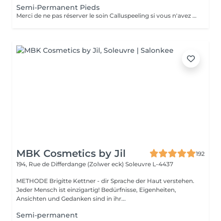
Semi-Permanent Pieds
Merci de ne pas réserver le soin Calluspeeling si vous n'avez pas ou très peu de callosités !!! La pose de semi-permanent consiste à limer les ongles, retirer les cuticules et poser un vernis semi-permanent sur les ongles naturels pour une tenue de 3 à 4 semaines. Il est inutile de sélectionner une pédicure en plus du semi-permanent !!! La dépose de semi-permanent consiste à retirer le semi-permanent présent sur les ongles.
MBK Cosmetics by Jil
192
194, Rue de Differdange (Zolwer eck)
Soleuvre L-4437
METHODE Brigitte Kettner - dir Sprache der Haut verstehen.
Jeder Mensch ist einzigartig! Bedürfnisse, Eigenheiten,
Ansichten und Gedanken sind in ihr...
Semi-permanent