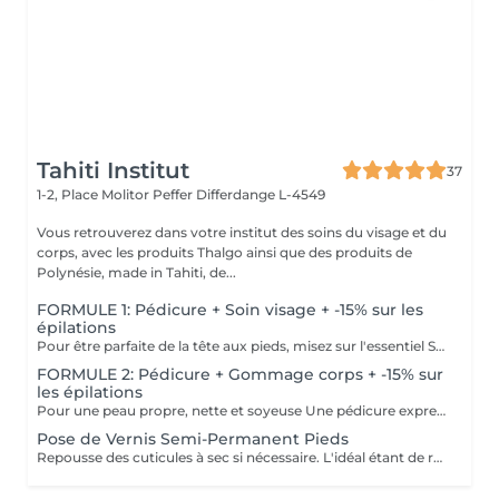
Tahiti Institut
37
1-2, Place Molitor Peffer
Differdange L-4549
Vous retrouverez dans votre institut des soins du visage et du
corps, avec les produits Thalgo ainsi que des produits de
Polynésie, made in Tahiti, de...
FORMULE 1: Pédicure + Soin visage + -15% sur les
épilations
Pour être parfaite de la tête aux pieds, misez sur l'essentiel Soin du visage Bora Bora ( gommage et massage à l'huile de coco) Une pédicure express au choix rape ou trempage + Coupe et limage des ongles -15 % Sur toutes vos épilations ( à rajouter à votre RDV) Pour plus de précision, n'hésitez pas whatsapp, SMS ou appel au 661 555 858
FORMULE 2: Pédicure + Gommage corps + -15% sur
les épilations
Pour une peau propre, nette et soyeuse Une pédicure express au choix rape ou trempage + Coupe et limage des ongles Un gommage du corps (Monoï ou coco) parfait pour préparer la peau au bronzage -15 % Sur toutes vos épilations ( à rajouter à votre RDV) Pour plus de précision, n'hésitez pas whatsapp, SMS ou appel au 661 555 858
Pose de Vernis Semi-Permanent Pieds
Repousse des cuticules à sec si nécessaire. L'idéal étant de réaliser une pédicure au préalable. Pose sur vos ongles naturels, sans technique de rallongement. Si vous portez actuellement du gel, de la résine, un renfort/gainage, n'oubliez pas de sélectionner la dépose.