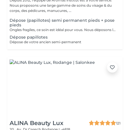
Depuis 2012, l'équipe de Aromas institut est à votre service.
Nous proposons une large gamme de soins du visage & du
corps, des pédicures, manucures, ...
Dépose (papillotes) semi permanent pieds + pose
pieds
Ongles fragiles, ce soin est idéal pour vous. Nous déposons le semi permanent avec des papillotes, de manière plus douce, l'ongle n'est pas abîmé. Un rdv bloqué doit être impérativement annulé 24h. Dans le cas contraire, nous nous réservons le droit de facturer la prestation.
Dépose papillotes
Dépose de votre ancien semi-permanent
ALINA Beauty Lux
121
20 , Av. Dr Gaasch
Rodange L-4818