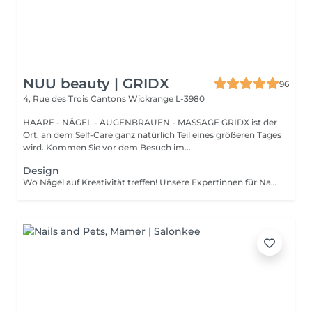
NUU beauty | GRIDX
96
4, Rue des Trois Cantons
Wickrange L-3980
HAARE - NÄGEL - AUGENBRAUEN - MASSAGE GRIDX ist der
Ort, an dem Self-Care ganz natürlich Teil eines größeren Tages
wird. Kommen Sie vor dem Besuch im...
Design
Wo Nägel auf Kreativität treffen! Unsere Expertinnen für Nagelkunst gestalten designs jeder komplexität und erwecken Ihre Vision mit Präzision und Kunstfertigkeit zum Leben. Ob Sie von einer Klassischen french-manicure, Einem schicken verlauf oder filigranen zeichnungen auf einzelnen Nägeln träumen Wir setzen Ihre Wünsche um. Für Eine makellose french-manicure, faszinierenden cat-eye-effekt, atemberaubendes chrom-puder oder eleganten baby-boomer-verlauf sorgen Wir dafür, dass jeder nagel Ein echtes kunstwerk wird. bevorzugen Sie ein einzigartiges design auf nur wenigen Nägeln? Kein Problem! Sie können Ihr design ganz individuell anpassen und einen einzigartigen look kreieren, der genauso individuell ist wie sie. Lassen Sie Ihre Nägel Ihren stil sprechen!