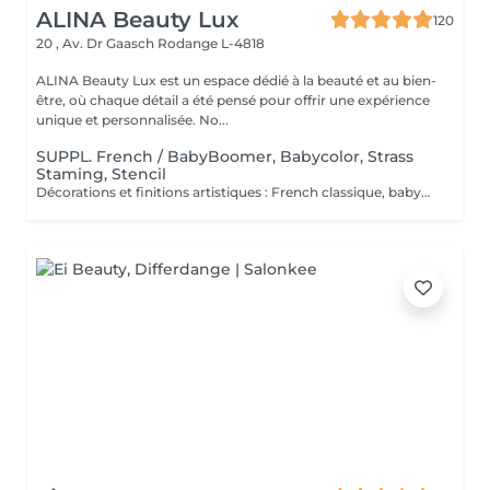
ALINA Beauty Lux
120
20 , Av. Dr Gaasch
Rodange L-4818
ALINA Beauty Lux est un espace dédié à la beauté et au bien-
être, où chaque détail a été pensé pour offrir une expérience
unique et personnalisée. No...
SUPPL. French / BabyBoomer, Babycolor, Strass
Staming, Stencil
Décorations et finitions artistiques : French classique, babyboomer, dégradés de couleur, strass, effets chrome, stamping ou stencil. Ces prestations sont des suppléments optionnels, à ajouter au moment de la prise de rendez-vous ou directement au salon selon le choix final de la cliente. Le tarif peut varier selon la complexité du design ou le nombre d'ongles décorés.