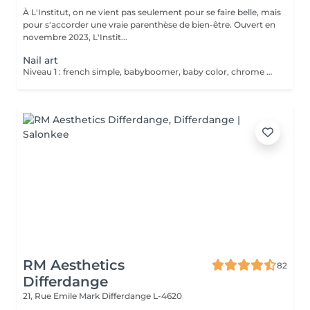
À L'Institut, on ne vient pas seulement pour se faire belle, mais
pour s'accorder une vraie parenthèse de bien-être. Ouvert en
novembre 2023, L'Instit...
Nail art
Niveau 1 : french simple, babyboomer, baby color, chrome uni, effet marbre, feuille d'or, nail art graphique une couleur, strass simple, effet bloom Niveau 2 : effet pull, incrustations de paillettes, dégradé 2 couleurs, strass complexe, effet turtoise, nail art graphique 2 couleurs. Niveau 3 : french reverse, french revisitée, 3D chrome, combinaison nail art, 3D sculp Niveau 4 : sur devis
RM Aesthetics
82
Differdange
21, Rue Emile Mark
Differdange L-4620