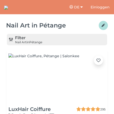
DE
Einloggen
Nail Art
in
Pétange
Filter
Nail Art
in
Pétange
LuxHair Coiffure
295