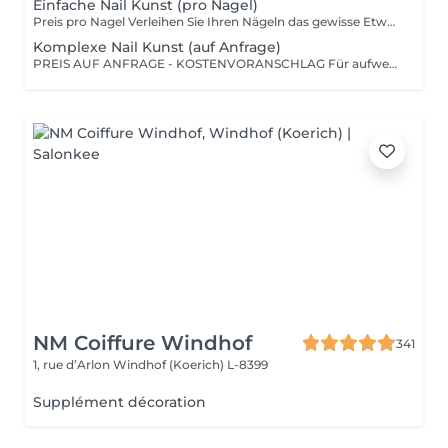
Einfache Nail Kunst (pro Nagel)
Preis pro Nagel Verleihen Sie Ihren Nägeln das gewisse Etwas mit dezenten und eleganten Nail-Art-Details. Kleine handgemalte Motive, Strasssteine, Glitzer, Effekte oder feine Verzierungen auf einem oder mehreren Nägeln...
Komplexe Nail Kunst (auf Anfrage)
PREIS AUF ANFRAGE - KOSTENVORANSCHLAG Für aufwendige, individuelle Designs, detailreiche handgemalte Motive, 3D-Effekte, Inlays oder kunstvolle Verzierungen.
NM Coiffure Windhof
341
1, rue d’Arlon
Windhof (Koerich) L-8399
Supplément décoration