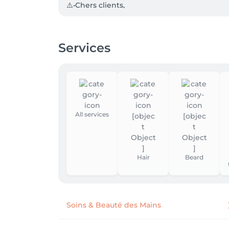
⚠️•Chers clients,

Nous vous informons qu' a partir de courant ju
Merci de votre compréhension et à très bien
Services
⚠️• Chères nouvelles clientes,

Nous vous remercions de votre intérêt pour 
par salonkee, nous attirons votre attention 
nouvelles clientes pour le moment.

Merci de votre compréhension et à très bien
✨•Un évènement en vue? (mariage, communion
All services
Hair and Beauty est à l'écoute de sa clientèle
Nous pourrons vous chouchouter de la tête j
un Miracle Face avec effet de lifting immédia
Hair
Beard
Soins & Beauté des Mains