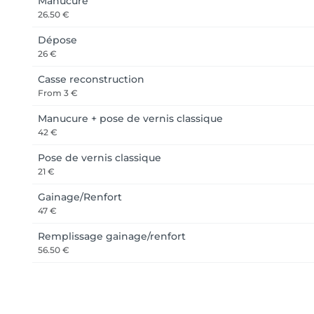
Manucure
26.50 €
Dépose
26 €
Casse reconstruction
From
3 €
Manucure + pose de vernis classique
42 €
Pose de vernis classique
21 €
Gainage/Renfort
47 €
Remplissage gainage/renfort
56.50 €