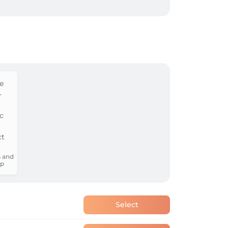
 l indice de cout de la vie.

oner directement au salon et pas passer 
’ont plus de disponibilités pour les 
par un bon massage pour vous détendre et 
 and
p
Select