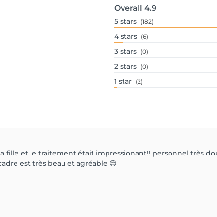
Overall
4.9
5
stars
(182)
4
stars
(6)
3
stars
(0)
2
stars
(0)
1
star
(2)
a fille et le traitement était impressionant!! personnel très d
 cadre est très beau et agréable 😊