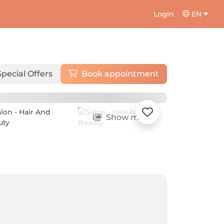
Login
EN
Special Offers
Book appointment
Show more