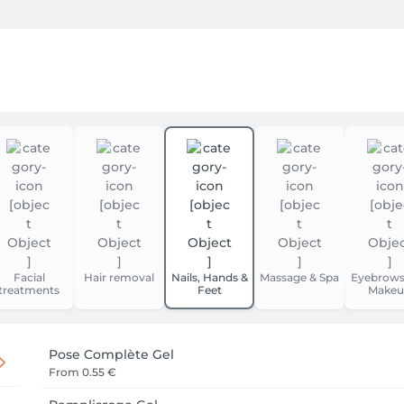
illet, nos tarifs seront augmentés de 2,5% suite à l'évolution de
tôt.

notre salon, afin de prendre rdv merci de bien vouloir téléph
sur le fait que pour le moment le planning d’Ophélie et Sarah n
tôt.

, baptême, anniversaire, soirée,...)

, pour vous sublimer le jour J 

usqu'aux pieds, (coiffure, maquillage, épilation, en passant 
t, pour rayonner toute la soirée).
Facial
Hair removal
Nails, Hands &
Massage & Spa
Eyebrows
treatments
Feet
Makeu
Pose Complète Gel
From
0.55 €