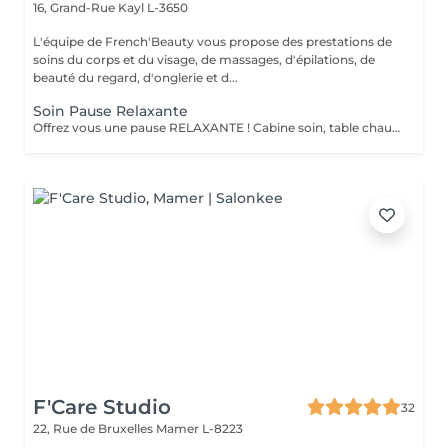
16, Grand-Rue
Kayl L-3650
L'équipe de French'Beauty vous propose des prestations de
soins du corps et du visage, de massages, d'épilations, de
beauté du regard, d'onglerie et d...
Soin Pause Relaxante
Offrez vous une pause RELAXANTE ! Cabine soin, table chauffante, massage crânien ou pieds ou mains ( 20 minutes ) sur fond sonore relaxant, service thé/café
F'Care Studio
32
22, Rue de Bruxelles
Mamer L-8223