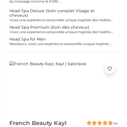
du massage comme le KOBI...
Head Spa Deluxe (Soin complet Visage et
cheveux)
Vivez une expérience sensorielle unique inspirée des traditions anciennes japonaises dédiées au soin du corps et à l'apaisement de l'esprit. Le Head Spa combine soin des cheveux et du visage pour améliorer la revitalisation du cuir chevelu tout en favorisant la réduction du stress et la relaxation générale: - Démaquillage du visage - Massage du visage manuel "coup d'éclat" - Massage manuel des épaules, de la nuque et du cuir chevelu à l'huile précieuse et utilisation de différents outils - Fontaine d'eau chaude - Masque visage hydratant - Shampoing - Masque capillaire sous bain de vapeur + sérum - Massage des mains et des bras. - Crème + Sérum visage hydradants - Séchage des cheveux (15 minutes)
Head Spa Premium (Soin des cheveux)
Vivez une expérience sensorielle unique inspirée des traditions anciennes japonaises dédiées au soin du corps et à l'apaisement de l'esprit. Le Head Spa combine soin des cheveux et du visage pour améliorer la revitalisation du cuir chevelu tout en favorisant la réduction du stress et la relaxation générale: - Démaquillage du visage - Massage manuel des épaules, de la nuque et du cuir chevelu à l'huile précieuse et utilisation de différents outils - Fontaine d'eau chaude - Shampoing - Masque capillaire sous bain de vapeur + sérum - Massage des mains et des bras. - Séchage des cheveux (15 minutes)
Head Spa for Men
Messieurs, vivez une expérience sensorielle unique inspirée des traditions anciennes japonaises dédiées au soin du corps et à l'apaisement de l'esprit adapté à votre peau. Le Head Spa combine soin des cheveux et du visage pour améliorer la revitalisation du cuir chevelu tout en favorisant la réduction du stress et la relaxation générale: - Soin du visage (nettoyage, massage, masque et/ou soin de la barbe) - Massage manuel des épaules, de la nuque et du cuir chevelu à l'huile précieuse et utilisation de différents outils - Fontaine d'eau chaude - Shampoing - Sérum capillaire - Séchage des cheveux
French Beauty Kayl
44