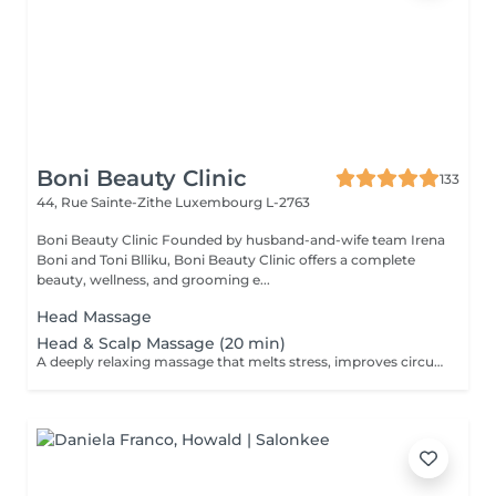
Boni Beauty Clinic
133
44, Rue Sainte-Zithe
Luxembourg L-2763
Boni Beauty Clinic Founded by husband-and-wife team Irena
Boni and Toni Blliku, Boni Beauty Clinic offers a complete
beauty, wellness, and grooming e...
Head Massage
Head & Scalp Massage (20 min)
A deeply relaxing massage that melts stress, improves circulation, and leaves you recharged and focused. Indulge in luxury, even on your lunch break. Quick, effective treatments designed to refresh your face, mind, and mood all within 30 to 60 minutes. Ideal for: Professionals, busy moms, and anyone seeking a touch of luxury between meetings. Available weekdays from 11:30 to 14:30