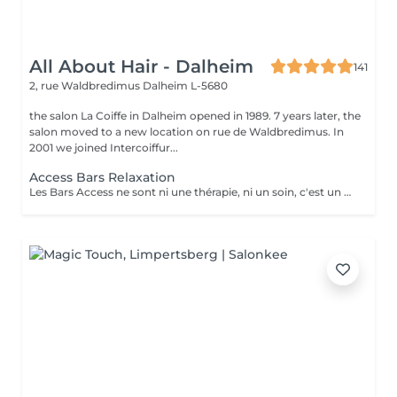
All About Hair - Dalheim
141
2, rue Waldbredimus
Dalheim L-5680
the salon La Coiffe in Dalheim opened in 1989. 7 years later, the
salon moved to a new location on rue de Waldbredimus. In
2001 we joined Intercoiffur...
Access Bars Relaxation
Les Bars Access ne sont ni une thérapie, ni un soin, c'est un outil qui favorise le fameux « lâcher-prise ». La stimulation de ces points entraîne un relâchement des blocages mentaux, provoque une relaxation intense et lorsque touchés doucement, ils relâchent sans effort, tout ce qui empêche de recevoir.