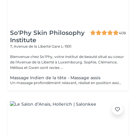
So'Phy Skin Philosophy
408
Institute
7, Avenue de la Liberté
Gare L-1931
Bienvenue chez So'Phy, votre institut de beauté situé au coeur
de l'Avenue de la Liberté à Luxembourg. Sophie, Clémence,
Mélissa et Gwen sont ravies ...
Massage Indien de la tête - Massage assis
Un massage profondément relaxant, réalisé en position assise, idéal pour relâcher rapidement les tensions accumulées. Inspiré des techniques ayurvédiques, ce soin agit sur le haut du dos, les épaules, la nuque et le cuir chevelu afin de libérer les tensions musculaires et apaiser le système nerveux. Grâce à des manuvres ciblées, il procure une sensation immédiate de légèreté, favorise la détente mentale et améliore la qualité du repos. Un soin idéal pour s'offrir une pause rapide et efficace, relâcher la pression et retrouver une sensation de calme et d'équilibre.