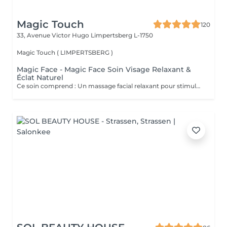
Magic Touch
120
33, Avenue Victor Hugo
Limpertsberg L-1750
Magic Touch ( LIMPERTSBERG )
Magic Face - Magic Face Soin Visage Relaxant &
Éclat Naturel
Ce soin comprend : Un massage facial relaxant pour stimuler la circulation sanguine, détendre les traits du visage et favoriser l'éclat naturel de la peau. Une exfoliation douce pour éliminer les cellules mortes et affiner le grain de peau. Une hydratation profonde pour nourrir et revitaliser la peau. Un masque à l'argile adapté à votre peau pour purifier, apaiser et redonner de l'éclat au teint. Les bienfaits : Peau plus douce et lumineuse Teint frais et éclatant Réduction des signes de fatigue Sensation profonde de détente et de bien-être Amélioration de la circulation et de l'oxygénation de la peau Prenez un moment pour vous et laissez votre peau retrouver tout son éclat naturel.