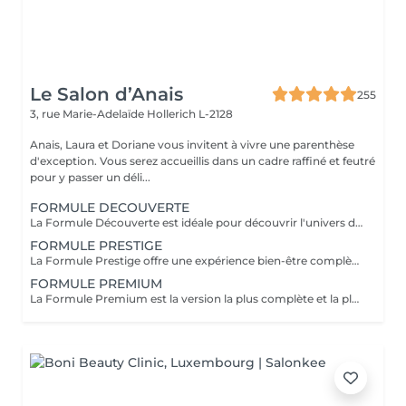
Le Salon d’Anais
255
3, rue Marie-Adelaïde
Hollerich L-2128
Anais, Laura et Doriane vous invitent à vivre une parenthèse
d'exception. Vous serez accueillis dans un cadre raffiné et feutré
pour y passer un déli...
FORMULE DECOUVERTE
La Formule Découverte est idéale pour découvrir l'univers du Head Spa et s'offrir un véritable moment de détente. Ce soin associe massage crânien par acupression, diffusion d'eau sous arche et ambiance sensorielle apaisante pour libérer les tensions et favoriser le lâcher-prise. Le cuir chevelu est revitalisé, l'esprit apaisé et les cheveux retrouvent douceur et légèreté. Le séchage des cheveux est inclus à la fin de la prestation. Parfaite pour une première expérience relaxante.
FORMULE PRESTIGE
La Formule Prestige offre une expérience bien-être complète, alliant soin du cuir chevelu, détente capillaire et soin du visage. Grâce à des techniques manuelles ciblées et à une atmosphère enveloppante, cette formule procure une relaxation profonde tout en sublimant la peau et les cheveux. Elle permet de relâcher les tensions, d'améliorer la circulation et de retrouver une sensation d'équilibre et d'harmonie. Le séchage des cheveux est inclus. Idéale pour s'accorder un moment de bien-être global.
FORMULE PREMIUM
La Formule Premium est la version la plus complète et la plus exclusive de l'expérience Head Spa. Elle reprend tous les bienfaits de la Formule Prestige, avec un soin visage complet, un soin capillaire approfondi et une relaxation globale, tout en y ajoutant un gommage du cuir chevelu, une diffusion de vapeur et un massage spécifique réalisé pendant le temps de pause. La vapeur permet d'optimiser l'efficacité des soins, de détendre les muscles en profondeur et de renforcer les bienfaits du massage crânien. Chaque étape est pensée pour offrir un moment d'exception, alliant performance, confort et lâcher-prise total. Le séchage des cheveux est inclus. Recommandée pour vivre l'expérience Head Spa dans sa version la plus luxueuse.