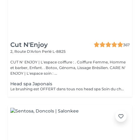
Cut N'Enjoy
367
2, Route D'Arlon
Perlé L-8825
CUT N' ENJOY | L'espace coiffure : . Coiffure Femme, Homme
et barber, Enfant. . Botox, Génoma, Lissage Brésilien. CARE N'
ENJOY | L'espace soin : ...
Head spa Japonais
Le brushing est OFFERT dans tous nos head spa Soin du cheveu, du cuir chevelu, massage du haut du corps et massage crânien sous les jet japonais