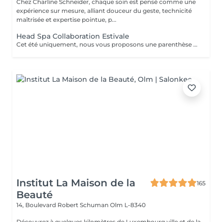
Chez Charline Schneider, chaque soin est pensé comme une
expérience sur mesure, alliant douceur du geste, technicité
maîtrisée et expertise pointue, p...
Head Spa Collaboration Estivale
Cet été uniquement, nous vous proposons une parenthèse de bien-être en édition limitée. Pendant cette expérience, profitez d'un rituel profondément relaxant alliant massage du cuir chevelu, soins adaptés et lâcher-prise, dans une atmosphère douce et apaisante. Une collaboration éphémère. Quelques dates seulement. Nombre de places très limité. Réservez dès maintenant votre moment de détente avant la fin de cette collaboration estivale. Un sèche-cheveux est mis à disposition. Le séchage n'est pas inclus afin de préserver la dimension relaxante du soin.
Institut La Maison de la
165
Beauté
14, Boulevard Robert Schuman
Olm L-8340
Découvrez à quelques kilomètres de Luxembourg ville et de la