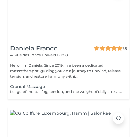
Daniela Franco
35
4, Rue des Joncs
Howald L-1818
Hello! I'm Daniela. Since 2019, I've been a dedicated
massotherapist, guiding you on a journey to unwind, release
tension, and restore harmony withi...
Cranial Massage
Let go of mental fog, tension, and the weight of daily stress with the Cranial Clarity Ritual calming head massage designed to clear your mind and soothe your nervous system. Through gentle pressure, intuitive touch, and mindful pacing, this ritual helps release built-up tension in the scalp, jaw, temples, and neck while encouraging deep mental stillness. This treatment is perfect for those seeking relief from headaches, mental fatigue, or emotional overload. Leave feeling lighter, clearer, and more groundedwith a renewed sense of mental space and inner serenity. For further questions please contact us.