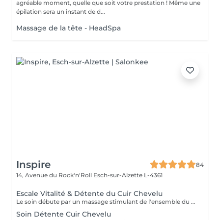
agréable moment, quelle que soit votre prestation ! Même une
épilation sera un instant de d...
Massage de la tête - HeadSpa
Inspire
84
14, Avenue du Rock'n'Roll
Esch-sur-Alzette L-4361
Escale Vitalité & Détente du Cuir Chevelu
Le soin débute par un massage stimulant de l'ensemble du cuir chevelu afin d'activer la microcirculation et favoriser la vitalité du cheveu. Une huile botanique rafraîchissante est appliquée sur les racines pour purifier le cuir chevelu, apporter une agréable sensation de fraîcheur et contribuer à son équilibre naturel. Une seconde huile au Neem et Coco est ensuite travaillée sur les longueurs et les pointes afin de nourrir, assouplir et protéger la fibre capillaire face aux agressions estivales telles que le soleil, le vent ou les baignades. Les manuvres lentes, enveloppantes et répétitives procurent une profonde sensation de relâchement. Les tensions accumulées se dissipent progressivement tandis que le corps et l'esprit s'abandonnent à une détente profonde. Les cheveux retrouvent douceur, souplesse et éclat, tandis que le cuir chevelu bénéficie d'un véritable bain de fraîcheur. Une parenthèse de bien-être et de calme entre deux soirées terrasses au soleil !
Soin Détente Cuir Chevelu