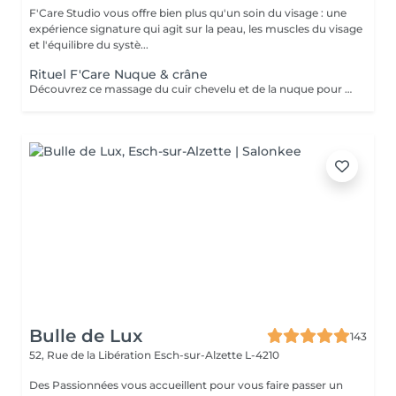
F'Care Studio vous offre bien plus qu'un soin du visage : une
expérience signature qui agit sur la peau, les muscles du visage
et l'équilibre du systè...
Rituel F'Care Nuque & crâne
Découvrez ce massage du cuir chevelu et de la nuque pour chasser les tensions physiques et mentales, combattre la fatigue et le stress. Modelage manuel du cuir chevelu sans huile, travail lent des muscles du cou, de la nuque sur-sollicités au quotidien. Les zones sensibles et tendues du crâne sont travaillés avec des techniques d'acupression et des instruments en pierre semi précieuse chauds afin de relaxer à la fois le corps et l'esprit et s'ancrer dans le moment présent. Réel lâcher prise en quelques instants. Les signes de fatigue sont estompés, le visage est parfaitement détendu.
Bulle de Lux
143
52, Rue de la Libération
Esch-sur-Alzette L-4210
Des Passionnées vous accueillent pour vous faire passer un