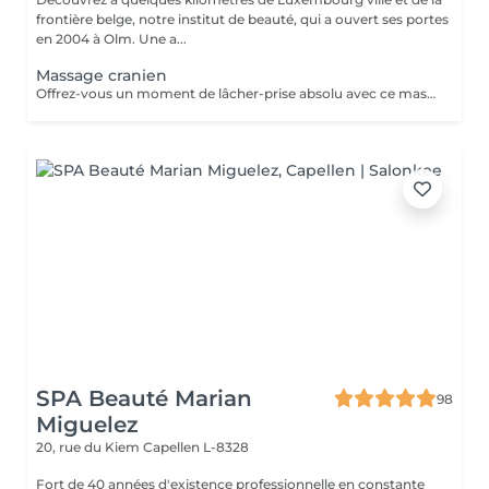
frontière belge, notre institut de beauté, qui a ouvert ses portes
en 2004 à Olm. Une a...
Massage cranien
Offrez-vous un moment de lâcher-prise absolu avec ce massage crânien japonais authentique, transmis par une formatrice venue du Japon. Ce soin agit sur le cuir chevelu, la nuque et les trapèzes pour relâcher les tensions, apaiser le mental et rééquilibrer les énergies. Il favorise la détente profonde, améliore la circulation et aide à libérer le stress et la fatigue nerveuse. Idéal seul ou en complément d'un soin, pour une expérience de bien-être global et revitalisante.
SPA Beauté Marian
98
Miguelez
20, rue du Kiem
Capellen L-8328
Fort de 40 années d'existence professionnelle en constante