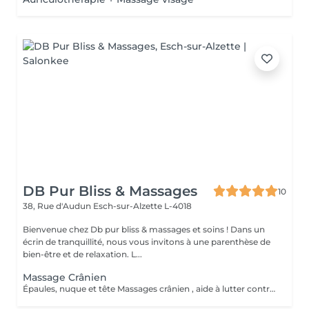
DB Pur Bliss & Massages
10
38, Rue d'Audun
Esch-sur-Alzette L-4018
Bienvenue chez Db pur bliss & massages et soins ! Dans un
écrin de tranquillité, nous vous invitons à une parenthèse de
bien-être et de relaxation. L...
Massage Crânien
Épaules, nuque et tête Massages crânien , aide à lutter contre les migraines , tensions et douleurs cervicales, tensions musculaire des trapèzes liées aux stress et mauvaises postures . Soûlage et détend et apaiser .