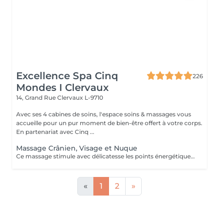
Excellence Spa Cinq
226
Mondes I Clervaux
14, Grand Rue
Clervaux L-9710
Avec ses 4 cabines de soins, l'espace soins & massages vous
accueille pour un pur moment de bien-être offert à votre corps.
En partenariat avec Cinq ...
Massage Crânien, Visage et Nuque
Ce massage stimule avec délicatesse les points énergétiques tout en détendant les muscles du visage, afin d'apporter un profond relâchement des tensions de la nuque. La durée de la prestation (30min) inclut l'installation et le temps de relaxation intégré à nos soins (10min).
«
1
2
»