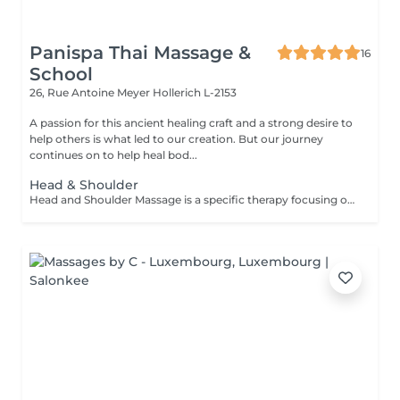
Panispa Thai Massage &
16
School
26, Rue Antoine Meyer
Hollerich L-2153
A passion for this ancient healing craft and a strong desire to
help others is what led to our creation. But our journey
continues on to help heal bod...
Head & Shoulder
Head and Shoulder Massage is a specific therapy focusing on the specific areas rather than the entire body. The massage helps to relieve tension in your muscles, improve circulation and reduce stress. This therapy is especially recommended for you if you work sitting down or at a desk all day. The focus on your back, head and shoulders helps you to relax and assists in the reduction of stress hormones in the muscles which can reduce the occurrence of tension related headaches. Other benefits that can be received from this therapy include: Improved sleep Reduction of neck-stiffness A general feeling of relaxation Improved circulation in your head