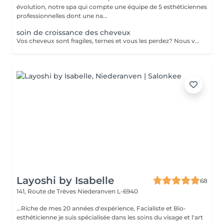
évolution, notre spa qui compte une équipe de 5 esthéticiennes
professionnelles dont une na...
soin de croissance des cheveux
Vos cheveux sont fragiles, ternes et vous les perdez? Nous vous proposons une cure de 2 semaines (dont 6 applications au total) dans notre institut. - Application d'un shampoing riche en Cell Supporting molecules qui fortifie la racine capillaire et active la pousse du cheveu - Pénétration des actifs grâce aux ultrasons - Application d'un conditionner pour des cheveux souples et brillants - Application d'un sérum riche en Cell Supporting molecules et en Redensyl pour une chevelure pleine de vitalité et volumineuse. Le sérum renforce le métabolisme de la racine des cheveux et en favorise la repousse.
Layoshi by Isabelle
68
141, Route de Trèves
Niederanven L-6940
...Riche de mes 20 années d'expérience, Facialiste et Bio-
esthéticienne je suis spécialisée dans les soins du visage et l'art