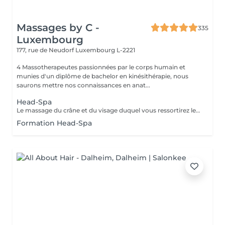
Massages by C -
335
Luxembourg
177, rue de Neudorf
Luxembourg L-2221
4 Massotherapeutes passionnées par le corps humain et
munies d'un diplôme de bachelor en kinésithérapie, nous
saurons mettre nos connaissances en anat...
Head-Spa
Le massage du crâne et du visage duquel vous ressortirez les cheveux propres. Association de l'utilisation du massage, de l'eau et de la vapeur afin de vous garantir une séance vraiment relaxante. Utilisation de l'huile essentielle adaptée à votre cuir chevelu après analyse. Contre-indications : Extentions, tissages et tresses plaquées. Attendre 72h après une coloration. Accord médical nécéssaire en cas de chimiothérapie/rémission. Merci de nous informer en cas de grossesse ou allaitement afin d'adapter les produits utilisés.
Formation Head-Spa