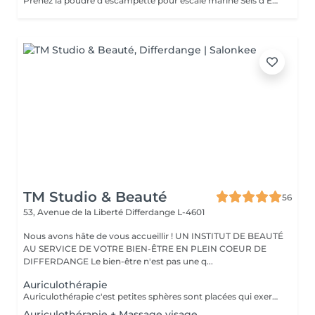
Prenez la poudre d'escampette pour escale marine Sels d'Epsom, algues, poudre de pierres précieuses, huiles essentielles de Lédon De Groenland, c'est tout un programme qui vous attend afin de vous reminéraliser, vous purifier mais aussi vous détendre et à la fois vous énergiser Véritable moment de relaxation complète. Sauna infrarouge, Massage shiatsu, bol d'air jacquier, douche. Onction du huiles précieuses, hammam crânien, facial et respiratoire, bains rythmés avec méditation guidée, exercices de sophrologie, shampooing, pose de masque et massage crânien, rituel de la cascade, rinçage à l'infusion de plantes qui clôture le soin. Le soin ne comprend pas le brushing
TM Studio & Beauté
56
53, Avenue de la Liberté
Differdange L-4601
Nous avons hâte de vous accueillir ! UN INSTITUT DE BEAUTÉ
AU SERVICE DE VOTRE BIEN-ÊTRE EN PLEIN COEUR DE
DIFFERDANGE Le bien-être n'est pas une q...
Auriculothérapie
Auriculothérapie c'est petites sphères sont placées qui exercent une pression aux points réflexes de l'oreille. Ils peuvent aider à soulager la douleur, l'anxiété, le stress, inconfort, syndrome prémenstruel, entre autres
Auriculothérapie + Massage visage