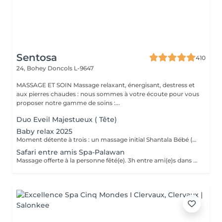
Sentosa
410
24, Bohey
Doncols L-9647
MASSAGE ET SOIN Massage relaxant, énergisant, destress et
aux pierres chaudes : nous sommes à votre écoute pour vous
proposer notre gamme de soins :...
Duo Eveil Majestueux ( Tête)
Baby relax 2025
Moment détente à trois : un massage initial Shantala Bébé (maximum 9 mois ) vous faites vous même le massage sur votre bébé et nous vous montrons la marche à suivre + 2 massages " Eveil Majestueux" de 20 min pour papa et maman + 4h de Spa -Privatif Palawan A votre disposition lit pour bébé Uniquement du Lundi au jeudi de 10h à 14h Possibilité de commander le repas de midi sauf le mardi .
Safari entre amis Spa-Palawan
Massage offerte à la personne fêté(e). 3h entre ami(e)s dans notre spa privatif Palawan avec jus frais offerts. Massage Eveil Majestueux de 20 min offerts à la personne fêté(e) avec les somptueux produits de la marque Africology.