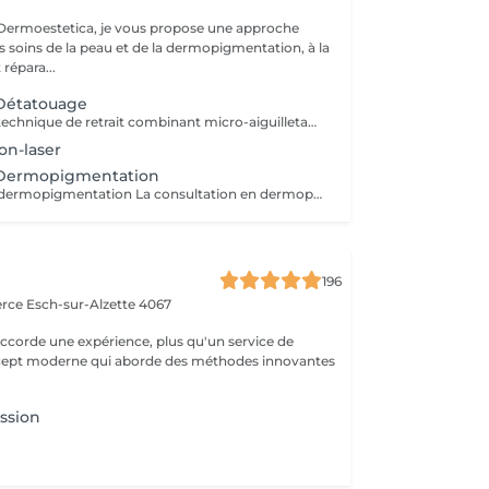
rmoestetica, je vous propose une approche
s soins de la peau et de la dermopigmentation, à la
 répara...
 Détatouage
Détatouage par technique de retrait combinant micro-aiguilletage et solution spécifique, adaptée aux pigments difficiles à traiter au laser . La consultation est requise.
on-laser
 Dermopigmentation
Consultation en dermopigmentation La consultation en dermopigmentation est une étape essentielle avant toute prestation de traitement correctif ou reconstructeur. Elle permet de comprendre vos besoins, d'analyser la peau et de définir un protocole entièrement personnalisé en fonction de la zone à traiter, de votre carnation, de votre morphologie et du résultat souhaité. Ce rendez-vous comprend un échange approfondi sur vos attentes, une analyse précise de la zone concernée ainsi que des conseils professionnels sur la technique et l'approche les plus adaptées à votre situation. C'est également un moment privilégié pour répondre à toutes vos questions et s'assurer de l'absence de contre-indications. Le montant de la consultation est déduit du tarif de la prestation si celle-ci est réalisée dans les 2 mois suivant la consultation. Cette étape est indispensable afin de garantir un traitement sécurisé, cohérent et parfaitement adapté à votre peau et à votre objectif esthétique ou réparateur.
a
196
erce
Esch-sur-Alzette 4067
ccorde une expérience, plus qu'un service de
ncept moderne qui aborde des méthodes innovantes
ssion