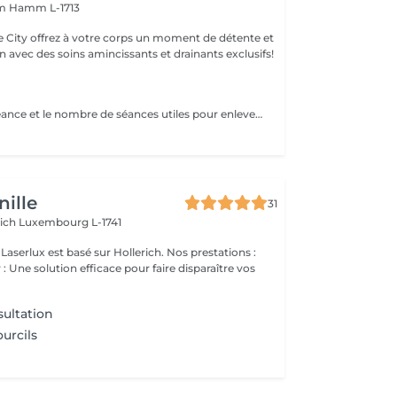
mm
Hamm L-1713
e City offrez à votre corps un moment de détente et
 avec des soins amincissants et drainants exclusifs!
Le temps de la séance et le nombre de séances utiles pour enlever le tatouage sont variables Le détatouage laser est une technique efficace qui fragmente les pigments d'encre sous la peau à l'aide de faisceaux de lumière, permettant ainsi au système immunitaire de les éliminer progressivement. Le processus nécessite généralement plusieurs séances, et son efficacité dépend de divers facteurs. Comment ça marche ? Le laser cible les particules d'encre et les chauffe pour les fragmenter en morceaux plus petits. Ces fragments sont ensuite naturellement évacués par le corps. Différents types de lasers, tels que le laser Picosure ou le laser Q-Switched, sont utilisés pour traiter efficacement différentes couleurs et profondeurs d'encre. Ce qu'il faut savoir Nombre de séances Le nombre de séances varie considérablement. Un tatouage amateur peut nécessiter 3 à 5 séances, tandis qu'un tatouage professionnel peut en exiger 4 à 12, voire plus, pour une disparition complète. Résultats progressifs L'éclaircissement de l'encre est visible après chaque séance, mais le tatouage complet s'estompe progressivement au fil du temps.
ille
31
rich
Luxembourg L-1741
ux est basé sur Hollerich. Nos prestations :
: Une solution efficace pour faire disparaître vos
ultation
urcils