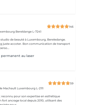
146
Luxembourg
Bereldange L-7241
 studio de beauté à Luxembourg, Bereledange.
ing juste accoter. Bon communication de transport
perso...
 permanent au laser
59
 de Machault
Luxembourg L-2111
t reconnu pour son expertise en esthétique
 fort ancrage local depuis 2010, utilisant des
ointe pour ...