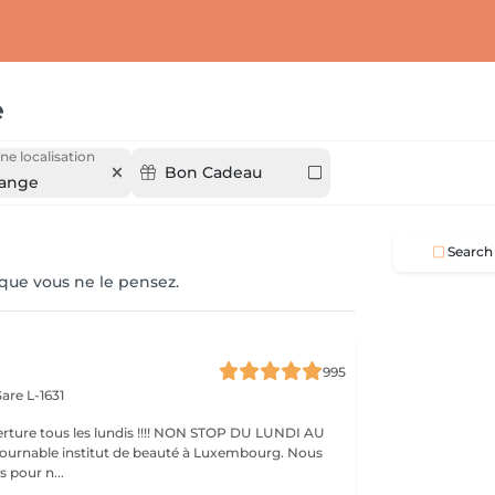
e
ne localisation
Bon Cadeau
ange
Search
 que vous ne le pensez.
995
are L-1631
ture tous les lundis !!!! NON STOP DU LUNDI AU
pour n...