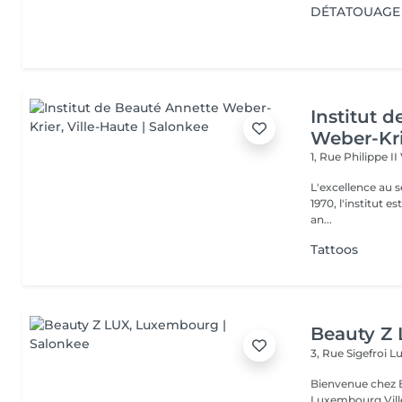
DÉTATOUAGE 
Institut 
Weber-Kr
1, Rue Philippe II
L'excellence au service de la bea
1970, l'institut e
an...
Tattoos
Beauty Z
3, Rue Sigefroi
L
Bienvenue chez 
Luxembourg Villé Avec 20 ans d'expérience en Russie et en Fr