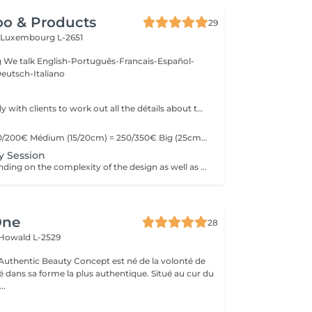
oo & Products
29
c
Luxembourg L-2651
g We talk English-Português-Francais-Español-
eutsch-Italiano
We offer the study with clients to work out all the détails about their tattoo.
Little (10cm) = 150/200€ Médium (15/20cm) = 250/350€ Big (25cm/+) = start at 400€ Custom quotes per project! The prices vary depending on the complexity of the design as well as the área to be tattoed!
y Session
Prices vary depending on the complexity of the design as well as the área to be tattoed.
One
28
Howald L-2529
uthentic Beauty Concept est né de la volonté de
é dans sa forme la plus authentique. Situé au cur du
..