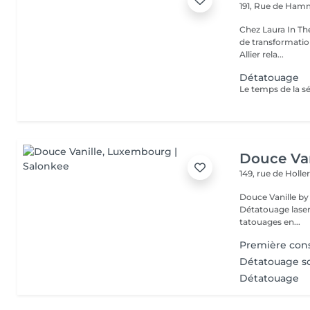
191, Rue de Ha
Chez Laura In Th
de transformation
Allier rela...
Détatouage
Douce Van
149, rue de Holle
Douce Vanille by Laserl
Détatouage laser 
tatouages en...
Première cons
Détatouage so
Détatouage