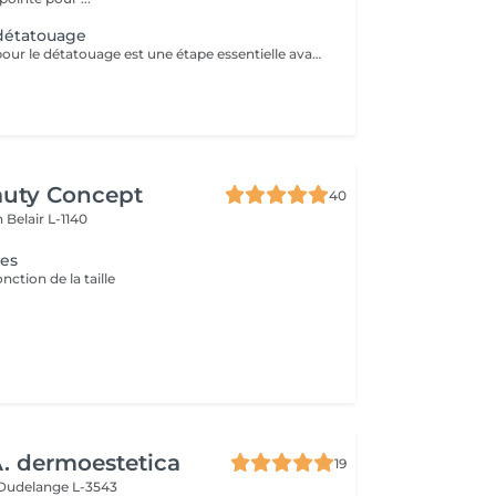
 détatouage
La consultation pour le détatouage est une étape essentielle avant le traitement. Elle permet d'évaluer la taille, les couleurs et la profondeur du tatouage, ainsi que le type de peau du patient. Le professionnel explique le déroulement du traitement, le nombre de séances nécessaires et les éventuels effets secondaires. C'est aussi le moment pour poser toutes vos questions et discuter des attentes en termes de résultats
auty Concept
40
on
Belair L-1140
ges
onction de la taille
 dermoestetica
19
Dudelange L-3543