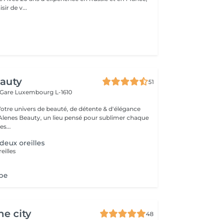
sir de v...
eauty
51
 Gare
Luxembourg L-1610
Votre univers de beauté, de détente & d'élégance
lenes Beauty, un lieu pensé pour sublimer chaque
s...
deux oreilles
eilles
obe
he city
48