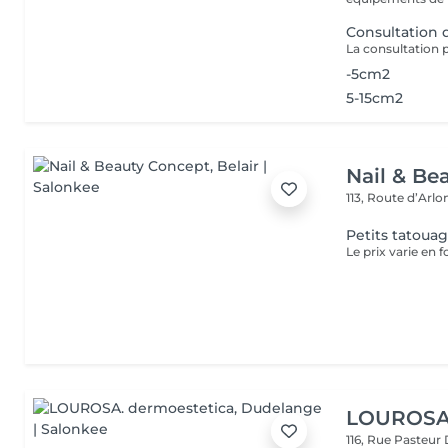
Consultation
-5cm2
5-15cm2
Nail & Be
113, Route d’Arl
Petits tatoua
Le prix varie en f
LOUROSA.
116, Rue Pasteur