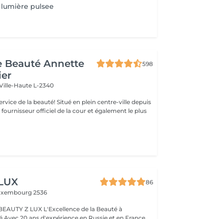
lumière pulsee
de Beauté Annette
598
ier
Ville-Haute L-2340
uté! Situé en plein centre-ville depuis
st fournisseur officiel de la cour et également le plus
 LUX
86
uxembourg 2536
BEAUTY Z LUX L'Excellence de la Beauté à
ance,