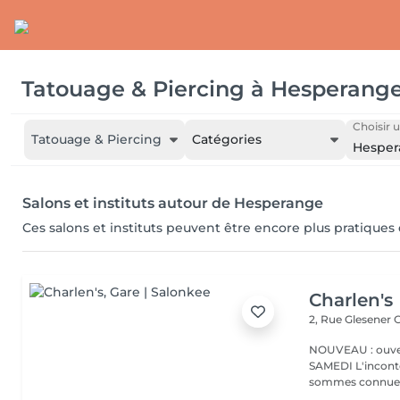
Tatouage & Piercing
à
Hesperang
Choisir u
Tatouage & Piercing
Catégories
Hesper
Salons et instituts autour de Hesperange
Ces salons et instituts peuvent être encore plus pratiques
Charlen's
2, Rue Glesener
G
NOUVEAU : ouver
SAMEDI L'incontournable institut de beauté à Luxembourg. Nous
sommes connues 