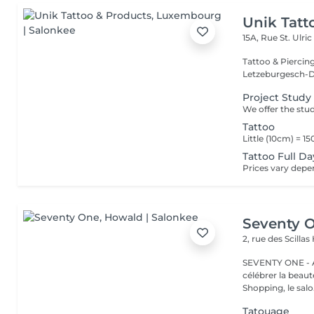
Unik Tatt
15A, Rue St. Ulri
Tattoo & Piercin
Letzeburgesch-D
Project Study
Tattoo
Tattoo Full Da
Seventy 
2, rue des Scillas
SEVENTY ONE - A
célébrer la beaut
Shopping, le salo.
Tatouage