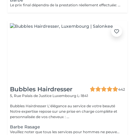
Barbe
Le prix final dépendra de la prestation réellement effectuée: Taille barbe : 26 EUR Taille barbe avec rasage contours : 32.5 EUR Rasage complet avec soins : 32.5 EUR
Bubbles Hairdresser
442
5, Rue Palais de Justice
Luxembourg L-1841
Bubbles Hairdresser L'élégance au service de votre beauté
Notre expertise repose sur une prise en charge complète et
personnalisée de vos cheveux : ...
Barbe Rasage
Veuillez noter que tous les services pour hommes ne peuvent PAS être réservés en ligne. Merci d'appeler ou de passer pour réserver ces derniers. Quiconque ne respecte pas cela et réserve un service pour femme à la place ou utilise le compte d'une femme pour bloquer du temps pour le service d'un homme sera bloqué de toutes les réservations futures.