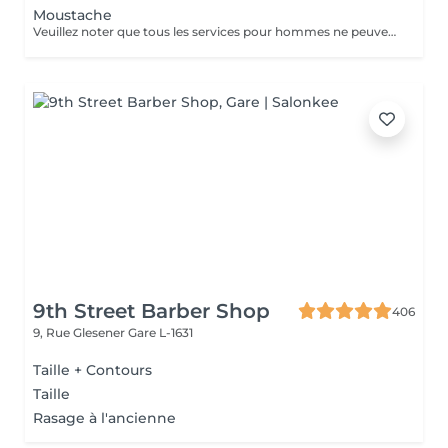
Moustache
Veuillez noter que tous les services pour hommes ne peuvent PAS être réservés en ligne. Merci d'appeler ou de passer pour réserver ces derniers. Quiconque ne respecte pas cela et réserve un service pour femme à la place ou utilise le compte d'une femme pour bloquer du temps pour le service d'un homme sera bloqué de toutes les réservations futures.
9th Street Barber Shop
406
9, Rue Glesener
Gare L-1631
Taille + Contours
Taille
Rasage à l'ancienne