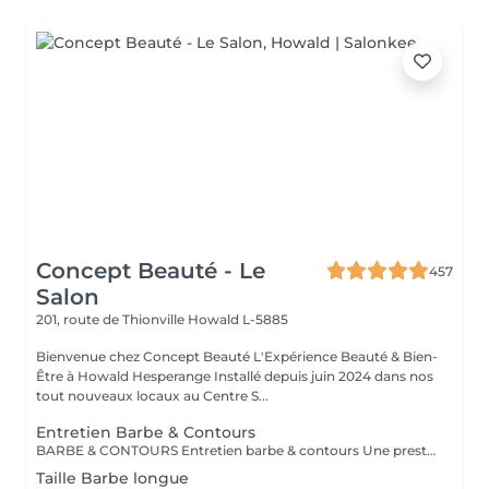
Concept Beauté - Le
457
Salon
201, route de Thionville
Howald L-5885
Bienvenue chez Concept Beauté L'Expérience Beauté & Bien-
Être à Howald Hesperange Installé depuis juin 2024 dans nos
tout nouveaux locaux au Centre S...
Entretien Barbe & Contours
BARBE & CONTOURS Entretien barbe & contours Une prestation idéale pour entretenir votre barbe et lui donner une forme nette et soignée. Cyril redéfinit les contours avec précision et travaille la longueur pour un résultat harmonieux. Finition aux ciseaux et à la tondeuse. Bienvenue dans notre espace Barber avec Cyril, notre expert barbier Nous accueillons notre clientèle masculine dans un espace Barber élégant et moderne, où Cyril, notre barbier, met son expertise au service de votre style. Que ce soit pour une coupe de cheveux impeccable ou un soin de barbe sur mesure, chaque prestation est réalisée avec précision et savoir-faire, dans une ambiance conviviale et raffinée.
Taille Barbe longue