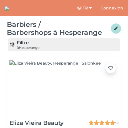
FR
Connexion
Barbiers /
Barbershops
à
Hesperange
Filtre
à
Hesperange
Eliza Vieira Beauty
91