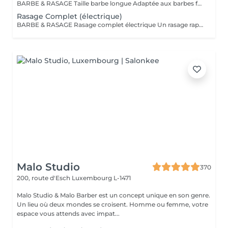
BARBE & RASAGE Taille barbe longue Adaptée aux barbes fournies et longues, cette prestation permet d'équilibrer les volumes et de structurer votre barbe tout en respectant votre style. La coupe est réalisée aux ciseaux et à la tondeuse, avec des soins spécifiques pour nourrir et discipliner le poil. Bienvenue dans notre espace Barber avec Cyril, notre expert barbier Nous accueillons notre clientèle masculine dans un espace Barber élégant et moderne, où Cyril, notre barbier, met son expertise au service de votre style. Que ce soit pour une coupe de cheveux impeccable ou un soin de barbe sur mesure, chaque prestation est réalisée avec précision et savoir-faire, dans une ambiance conviviale et raffinée.
Rasage Complet (électrique)
BARBE & RASAGE Rasage complet électrique Un rasage rapide et efficace réalisé à la tondeuse et à la shavette électrique, idéal pour un look soigné et sans irritation. Bienvenue dans notre espace Barber avec Cyril, notre expert barbier Nous accueillons notre clientèle masculine dans un espace Barber élégant et moderne, où Cyril, notre barbier, met son expertise au service de votre style. Que ce soit pour une coupe de cheveux impeccable ou un soin de barbe sur mesure, chaque prestation est réalisée avec précision et savoir-faire, dans une ambiance conviviale et raffinée.
Malo Studio
370
200, route d'Esch
Luxembourg L-1471
Malo Studio & Malo Barber est un concept unique en son genre.
Un lieu où deux mondes se croisent. Homme ou femme, votre
espace vous attends avec impat...