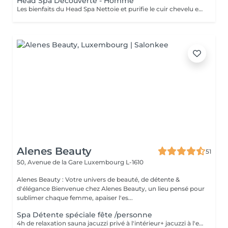
Head Spa Découverte - Homme
Les bienfaits du Head Spa Nettoie et purifie le cuir chevelu en profondeur.Stimule la circulation sanguine et favorise la pousse des cheveux. Relâche les tensions du cuir chevelu, de la nuque et des épaules. Offre une relaxation profonde, réduit le stress et apaise l'esprit. Rend les cheveux plus brillants, légers et revitalisés. Résultat : un cuir chevelu sain, des cheveux éclatants et une sensation de bien-être total. Le soin commence par un diagnostic rapide du cuir chevelu afin de choisir les produits adaptés. Ensuite, vous vous installez confortablement, et un massage relaxant du cuir chevelu, de la nuque et des épaules est réalisé avec des gestes doux et apaisants. Un nettoyage en profondeur et une hydratation sont appliqués pour purifier et nourrir le cuir chevelu. Tout au long du soin, vous ressentez une détente totale, et à la fin vos cheveux sont légers, brillants et revitalisés. The Benefits of a Head Spa Deeply cleanses and purifies the scalp. Stimulates blood circulation and encourages healthy hair growth. Releases tension in the scalp, neck, and shoulders. Provides deep relaxation, reduces stress, and calms the mind. Leaves hair shinier, lighter, and revitalized. Result: a healthy scalp, radiant hair, and a complete sense of well-being. The treatment starts with a quick scalp analysis to select the right products for your needs. You then lie back comfortably while enjoying a relaxing massage of the scalp, neck, and shoulders with gentle, soothing movements. A deep cleansing and hydration ritual is applied to purify and nourish the scalp. Throughout the session, you experience total relaxation, and afterwards your hair feels light, shiny, and revitalized.
Alenes Beauty
51
50, Avenue de la Gare
Luxembourg L-1610
Alenes Beauty : Votre univers de beauté, de détente &
d'élégance Bienvenue chez Alenes Beauty, un lieu pensé pour
sublimer chaque femme, apaiser l'es...
Spa Détente spéciale fête /personne
4h de relaxation sauna jacuzzi privé à l'intérieur+ jacuzzi à l'extérieur +terrasse avec brasero+ gommage corps + massage relaxant + repas (max 10 pers.) prix par pers. Spécial pour anniversaire, enterrement de vie de jeunes filles, familial ex...