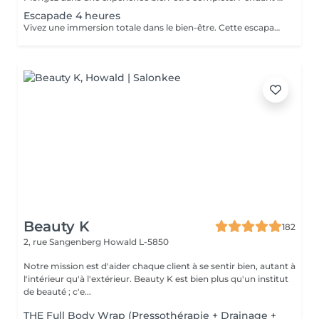
Escapade 4 heures
Vivez une immersion totale dans le bien-être. Cette escapade de 4 heures vous invite à un voyage sensoriel d'exception, dédié à la détente intense, au ressourcement et au plaisir de prendre du temps pour soi. Une expérience luxueuse et inoubliable. Gommage reminéralisant au sel de la mer morte Enveloppement réparateur intense au beurre d'arganier Massage complet aux huiles chaudes des pieds à la tête Soin visage oxygénant et nourrissant Manucure et pédicure Ls produits utilisés peuvent varier en fonction des saisons ou des goûts de chacun.
Beauty K
182
2, rue Sangenberg
Howald L-5850
Notre mission est d'aider chaque client à se sentir bien, autant à
l'intérieur qu'à l'extérieur. Beauty K est bien plus qu'un institut
de beauté ; c'e...
THE Full Body Wrap (Pressothérapie + Drainage +