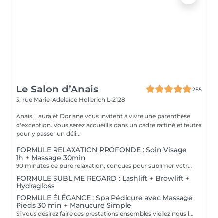
Le Salon d’Anais
255
3, rue Marie-Adelaïde
Hollerich L-2128
Anais, Laura et Doriane vous invitent à vivre une parenthèse
d'exception. Vous serez accueillis dans un cadre raffiné et feutré
pour y passer un déli...
FORMULE RELAXATION PROFONDE : Soin Visage
1h + Massage 30min
90 minutes de pure relaxation, conçues pour sublimer votre peau tout en relâchant les tensions du corps. Une Tisane détox vous sera offerte pour prolonger cet instant de douceur.
FORMULE SUBLIME REGARD : Lashlift + Browlift +
Hydragloss
FORMULE ÉLÉGANCE : Spa Pédicure avec Massage
Pieds 30 min + Manucure Simple
Si vous désirez faire ces prestations ensembles viellez nous le préciser en note lors de votre réservation. Un supplément vous sera demander si vous souhaiter un vernis simple ou semi-permanent.