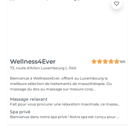
Wellness4Ever
169
73, route d'Arlon
Luxembourg L-1140
Bienvenue à Wellness4Ever, offrant au Luxembourg la
meilleure sélection de traitements de massothérapie. Du
massage du dos au massage sur mesure corp...
Massage relaxant
Fait pour vous procurer une relaxation maximale, ce massage soulage les tensions et améliore la circulation, inondant votre corps de paix et de tranquillité.
Spa privé
Bienvenue dans notre spa privé ! Notre spa est conçu pour vous offrir une expérience relaxante et rajeunissante. Nous proposons un forfait pour deux personnes au prix de 2000 , qui comprend l'accès à nos installations et services de luxe. Votre forfait comprend Hammam : Notre bain turc traditionnel vous laissera une sensation de revitalisation. L'environnement vaporeux est parfait pour se détendre et désintoxiquer la peau. Sauna : Notre sauna vous aidera à évacuer toutes les toxines présentes dans votre corps et à soulager les tensions musculaires. Jacuzzi : notre jacuzzi spacieux est l'endroit idéal pour se détendre et se baigner dans une eau chaude et pétillante. Serviettes : Nous fournissons des serviettes de qualité supérieure pour votre confort et votre commodité pendant votre visite. Eau purifiée avec fruits : Restez hydraté avec notre eau purifiée infusée de fruits frais. Bouteille de champagne : sirotez une bouteille de champagne gratuite pendant que vous vous détendez dans notre spa. Deux massages d'une heure : Nos massothérapeutes expérimentés vous prodigueront un massage apaisant qui vous aidera à relâcher toute tension et vous laissera une sensation de détente totale. Notre spa privé est l'endroit idéal pour échapper au stress de la vie quotidienne et se faire dorloter. Nous veillons à ce que votre visite soit une expérience inoubliable. N'hésitez pas à nous contacter pour plus d'informations et/ou pour réserver : infowellness4ever@gmail.com