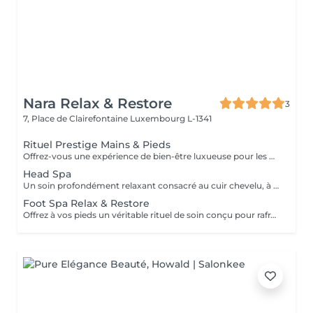
Nara Relax & Restore
3
7, Place de Clairefontaine
Luxembourg L-1341
Rituel Prestige Mains & Pieds
Offrez-vous une expérience de bien-être luxueuse pour les mains et les pieds, conçue pour laisser votre peau douce, nourrie et parfaitement revitalisée. Soin des Pieds (45 min) Bain de Pieds Gommage des Pieds Massage des Pieds Soin à la Paraffine Chaude Soin des Mains (30 min) Gommage des Mains Massage des Mains Soin à la Paraffine Chaude Ce soin associe exfoliation, massage et chaleur apaisante de la paraffine pour adoucir la peau, favoriser la détente et procurer une sensation durable de confort aux mains et aux pieds.
Head Spa
Un soin profondément relaxant consacré au cuir chevelu, à la tête, à la nuque et au bien-être général. Des techniques de massage douces aident à soulager les tensions, stimuler la circulation et procurer une agréable sensation de détente tout en prenant soin du cuir chevelu et des cheveux. Le soin comprend un massage relaxant du cuir chevelu, un shampooing et un séchage des cheveux. Idéal pour réduire le stress, relâcher les tensions et profiter d'un véritable moment de détente.
Foot Spa Relax & Restore
Offrez à vos pieds un véritable rituel de soin conçu pour rafraîchir, adoucir et restaurer leur confort. Ce traitement associe un bain de pieds relaxant, un gommage exfoliant, un masque nourrissant, un soin à la paraffine et un massage des pieds pour laisser la peau douce, fraîche et revitalisée. Idéal pour les pieds fatigués nécessitant une attention particulière.