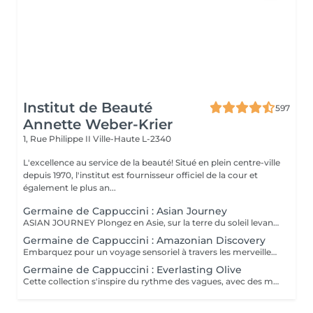
Institut de Beauté
597
Annette Weber-Krier
1, Rue Philippe II
Ville-Haute L-2340
L'excellence au service de la beauté! Situé en plein centre-ville
depuis 1970, l'institut est fournisseur officiel de la cour et
également le plus an...
Germaine de Cappuccini : Asian Journey
ASIAN JOURNEY Plongez en Asie, sur la terre du soleil levant, où chaque détail est conçu pour offrir harmonie et équilibre grâce à des soins exclusifs qui capturent l'esprit zen des anciens rituels japonais, infusés avec l'essence culturelle et cérémonielle du thé. La collection présente un parfum neuro-scientifiquement prouvé qui favorise l'harmonie et l'équilibre entre le corps et l'esprit. Des notes lactées enveloppantes s'associent à des bois crémeux sophistiqués et à des fruits exotiques. ACTIMOOD PROGRAM® : WELLBEINGMATCHA RENEWAL EXFOLIATION POUR LE CORPS Rituel d'exfoliation conçu pour révéler une peau douce et radieuse. Une formule exclusive à effet antioxydant qui enveloppe le corps d'une étreinte nourrissante et transformatrice. La caresse de sa texture gel extraordinaire permet une exfoliation aussi efficace qu'agréable. SERENITY SANCTUARY MASSAGE CORPOREL Inspiré du Shiatsu, une technique millénaire originaire du Japon, ce massage à effet relaxant vise à harmoniser le rythme naturel du corps en travaillant les méridiens énergétiques. La texture douce du lait de massage facilite le traitement, garantissant une glisse douce et agréable, tout en vous plongeant dans une atmosphère de profonde sérénité. ZEN CEREMONY RITUEL Conçu pour harmoniser le corps et l'esprit, ce rituel corporel associe la préparation et le soin de la peau à la philosophie orientale de l'équilibre holistique. Inspiré par le travail des méridiens énergétiques, il favorise un sentiment de bien-être total et profond.
Germaine de Cappuccini : Amazonian Discovery
Embarquez pour un voyage sensoriel à travers les merveilles de l'Amérique du Sud, où chaque soin capture la richesse de ses paysages et vous invite à découvrir ses ingrédients exotiques, récoltés de manière durable. La collection présente un parfum neuro-scientifiquement prouvé qui aide à augmenter la sensation d'énergie avec une combinaison de fruits tropicaux épicés. ACTIMOOD PROGRAM® : ENERGY VIVID AWAKENING-SOIN VISAGE Inspirée des secrets de beauté de l'Amazonie, cette expérience sensorielle associe une sélection minutieuse d'ingrédients exotiques qui réveillent la vitalité du visage. Dès les premiers instants, le rituel cérémoniel oriente les sens vers un paradis de calme et de sérénité, de connexion avec la nature, tandis que la peau vibre et se transforme.BIENFAITS Soin de la peau, douceur et hydratation* intense. Rajeunissement et amélioration de la texture de la peau. Le soin apporte une sensation de calme et de détente qui combat le stress. VITALITY RENEWAL-EXFOLIATION CORPORELLE Rituel d'exfoliation conçu pour révéler une peau douce et radieuse. Grâce à une synergie d'ingrédients de la plus haute qualité combinée à une technique évocatrice, ce beurre à la texture fondante ne renouvelle pas seulement la peau, mais procure également une sensation de revitalisation de l'âme. BLOOM SENSATION-MASSAGE CORPOREL Inspiré du massage holistique et énergétique « Lomi Lomi », ce nectar à base gélifiée se transforme en une huile luxueuse au contact de la peau, idéale pour être travaillée avec les mains et les avant-bras tout en enveloppant les sens d'une aura de bien-être total. VIBRANT REBIRTH-RITUEL Conçu pour harmoniser le corps et l'esprit, ce rituel corporel offre une expérience complète de soin et de préparation de la peau. Grâce à l'énergie vibrante de la nature, il favorise un profond sentiment de renaissance et d'éveil d'une nouvelle vitalité de la peau. RAINFOREST HARMONY-RITUEL Inspirés par l'étreinte de la Terre Mère, les savoirs anciens se mêlent à des techniques innovantes, créant une mosaïque de soins qui enveloppent le corps et l'esprit. Un rituel transformateur qui associe un soin du visage revitalisant à un massage énergisant, garantissant une expérience d'harmonie et de bien-être.
Germaine de Cappuccini : Everlasting Olive
Cette collection s'inspire du rythme des vagues, avec des mouvements longs et fluides qui imitent le rythme de la mer touchant le rivage. Chaque mouvement s'adapte au corps dans des mouvements ondulants, créant une expérience sensorielle profonde qui : Réduit le stress et libère les tensions musculaires. L'apport en oxygène s'améliore et les tissus sont revitalisés.