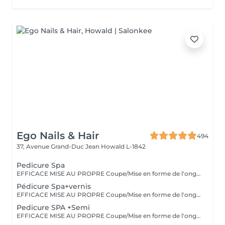
Ego Nails & Hair
494
37, Avenue Grand-Duc Jean
Howald L-1842
Pedicure Spa
EFFICACE MISE AU PROPRE Coupe/Mise en forme de l'ongle/retrait des cuticules/retrait des callosités/peeling/gommage/crème La pédicure classique est une pédicure simple complète et efficace elle est parfaite pour entretenir vos pieds tout au long de l'année.
Pédicure Spa+vernis
EFFICACE MISE AU PROPRE Coupe/Mise en forme de l'ongle/retrait des cuticules/retrait des callosités/peeling/gommage/crème La pédicure classique est une pédicure simple complète et efficace elle est parfaite pour entretenir vos pieds tout au long de l'année.
Pedicure SPA +Semi
EFFICACE MISE AU PROPRE Coupe/Mise en forme de l'ongle/retrait des cuticules/retrait des callosités/peeling/gommage/crème La pédicure classique est une pédicure simple complète et efficace elle est parfaite pour entretenir vos pieds tout au long de l'année.