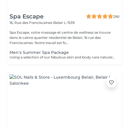
Spa Escape
290
16, Rue des Franciscaines
Belair L-1539
Spa Escape, votre massage et centre de wellness se trouve
dans le calme quartier résidentiel de Belair; 16 rue des
Franciscaines. Notre travail est fo...
Men's Summer Spa Package
Using a selection of our fabulous skin and body care natural and organic products, we provide you with a Kanzu foot bath and massage while you sip on a thyme and cucumber Sparkling Water concoction (optional). Then feel the tension and stress melt away from your face, neck, shoulders and scalp as you lay back and experience an upper body massage followed by an intoxicating, hot-towel face treatment ending with a calming hair and scalp massage.