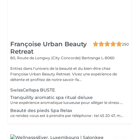
Françoise Urban Beauty
250
Retreat
80, Route de Longwy (City Concorde)
Bertrange L-8060
Entrez dans l'univers de la beauté et du bien-être chez
Françoise Urban Beauty Retreat. Vivez une expérience de
détente et profitez de notre savoir-fa...
SwissCellspa BUSTE
Tranquility aromatic spa ritual deluxe
Une expérience aromatique luxueuse pour alléger le stress et la tension. Ce massage relaxera votre corps et votre esprit en profondeur. Il vous procurera un sentiment agréable de bien-être, de décontraction des muscles, une meilleure circulation sanguine, de l'hydratation et de la tonicité.
Beauté des pieds Spa Relax
ce rendez-vous est à prendre par téléphone : tel 45 20 47, merci