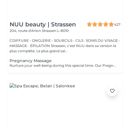
NUU beauty | Strassen
427
204, route d'Arlon
Strassen L-8010
COIFFURE - ONGLERIE - SOURCILS - CILS · SOINS DU VISAGE -
MASSAGE - ÉPILATION Strassen, c'est NUU dans sa version la
plus complète. Le plus grand sal...
Pregnancy Massage
Nurture your well-being during this special time. Our Pregnancy Massage is a gentle, relaxing treatment designed to reduce muscle tension, improve circulation, and ease discomfort commonly experienced during pregnancy. Soft, flowing techniques and comfortable side-lying positioning provide deep relaxation without placing pressure on the abdomen. Hypoallergenic, unscented oils are used to care for sensitive skin and maintain comfort throughout the session. This massage helps relieve tension in the lower back and shoulders, reduces swelling and heaviness in the legs, improves overall circulation, and promotes a sense of ease and balance in the body. This treatment is performed only with the approval of your doctor.