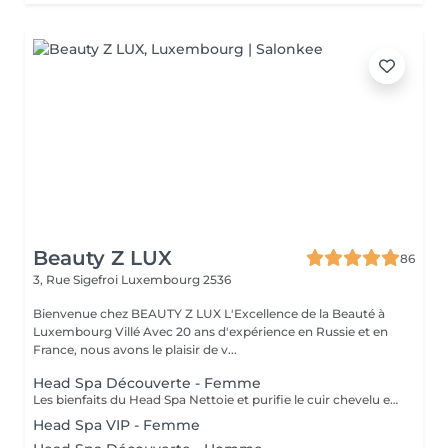
Beauty Z LUX
86
3, Rue Sigefroi
Luxembourg 2536
Bienvenue chez BEAUTY Z LUX L'Excellence de la Beauté à
Luxembourg Villé Avec 20 ans d'expérience en Russie et en
France, nous avons le plaisir de v...
Head Spa Découverte - Femme
Les bienfaits du Head Spa Nettoie et purifie le cuir chevelu en profondeur. Stimule la circulation sanguine et favorise la pousse des cheveux. Relâche les tensions du cuir chevelu, de la nuque et des épaules. Offre une relaxation profonde, réduit le stress et apaise l'esprit. Rend les cheveux plus brillants, légers et revitalisés. Résultat : un cuir chevelu sain, des cheveux éclatants et une sensation de bien-être total. Le soin commence par un diagnostic rapide du cuir chevelu afin de choisir les produits adaptés. Ensuite, vous vous installez confortablement, et un massage relaxant du cuir chevelu, de la nuque et des épaules est réalisé avec des gestes doux et apaisants. Un nettoyage en profondeur et une hydratation sont appliqués pour purifier et nourrir le cuir chevelu. Tout au long du soin, vous ressentez une détente totale, et à la fin vos cheveux sont légers, brillants et revitalisés. The Benefits of a Head Spa Deeply cleanses and purifies the scalp. Stimulates blood circulation and encourages healthy hair growth. Releases tension in the scalp, neck, and shoulders. Provides deep relaxation, reduces stress, and calms the mind. Leaves hair shinier, lighter, and revitalized. Result: a healthy scalp, radiant hair, and a complete sense of well-being. The treatment starts with a quick scalp analysis to select the right products for your needs. You then lie back comfortably while enjoying a relaxing massage of the scalp, neck, and shoulders with gentle, soothing movements. A deep cleansing and hydration ritual is applied to purify and nourish the scalp. Throughout the session, you experience total relaxation, and afterwards your hair feels light, shiny, and revitalized.
Head Spa VIP - Femme