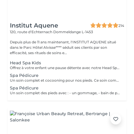
Institut Aquene
214
120, route d'Echternach
Dommeldange L-1453
Depuis plus de 11 ans maintenant, l'INSTITUT AQUENE situé
dans le Parc Hôtel Alvisse**** séduit ses clients par son
efficacité, ses rituels de soins e...
Head Spa Kids
Offrez à votre enfant une pause détente avec notre Head Spa Kids, un soin de 30 min spécialement conçu pour les jeunes de 10 à 13 ans. Ce rituel doux et apaisant prend soin de leur cuir chevelu tout en leur offrant un moment de relaxation adapté à leur âge. Ce soin comprend - Nettoyage délicat: Un lavage doux adapté aux cheveux et cuir chevelu des enfants. - Massage relaxant: Une gestuelle apaisante pour favoriser la détente et stimuler la microcirculation. - Hydratation légère: des produits respectueux, spécialement choisis pour nourrir et protéger leurs cheveux. Un sèche cheveux et des brosses sont mis à sa disposition pour que votre enfant ne sorte pas avec la tête mouillée
Spa Pédicure
Un soin complet et cocooning pour nos pieds. Ce soin comprend: - Un gommage - Une pédicure afin de soigner les ongles et les callosités des pieds - un massage (plus long que dans nos simple prestations de pédicure)
Spa Pédicure
Un soin complet des pieds avec : - un gommage, - bain de pieds, - pédicure pour le soin des ongles et traitement des peaux - d'un massage des pieds.