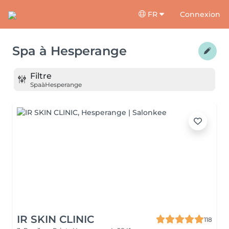
FR
Connexion
Spa
à
Hesperange
Filtre
Spa
à
Hesperange
IR SKIN CLINIC
118