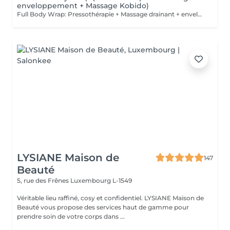
enveloppement + Massage Kobido)
Full Body Wrap: Pressothérapie + Massage drainant + enveloppement + Massage facial Kobido: Le soin Full Body Wrap offre une expérience de bien-être intégrale, combinant les techniques de Massage Drainant, d'Enveloppement Corporel, de Pressothérapie, et de Massage Facial Kobido. Ce parcours complet est idéal pour ceux qui cherchent à revitaliser leur corps et visage tout en bénéficiant d'une relaxation profonde et d'un traitement esthétique et détoxifiant. Déroulement du Soin : 1. Massage Drainant : Le soin commence par un massage drainant qui stimule la circulation lymphatique, aide à réduire la rétention d'eau et prépare le corps pour l'enveloppement. Ce massage cible les zones susceptibles d'accumuler des toxines, facilitant leur élimination. 2. Enveloppement Corporel : Après le massage, un enveloppement corporel à base d'actifs naturels tels que des algues, de la boue ou de l'argile est appliqué. Cet enveloppement aide à infuser la peau de nutriments essentiels et intensifie la détoxification. 3. Sauna Japonais : Le client passe ensuite dans la pressothérapie où la chaleur favorise une transpiration profonde, amplifiant l'effet des actifs de l'enveloppement tout en stimulant le système lymphatique et circulatoire. 4. Massage Facial Kobido (45 minutes) : Pour conclure le soin, un massage facial Kobido est pratiqué, durant lequel des techniques traditionnelles japonaises sont utilisées pour stimuler et rajeunir la peau du visage. Ce massage est réputé pour ses effets liftants et ses bienfaits sur la qualité de la peau, procurant éclat et fermeté. Bienfaits du Full Body Wrap : Détoxification Intensive : La combinaison du massage, de l'enveloppement et de la pressothérapie offre une purification en profondeur, aidant à éliminer les toxines accumulées dans le corps. Amélioration de la Circulation : Le massage drainant et la chaleur de la pressothérapie stimulent la circulation sanguine et lymphatique, favorisant une meilleure santé générale et une réduction de la cellulite. Effet Raffermissant et Tonifiant : L'enveloppement et la pressothérapie aident à tonifier et raffermir la peau, tandis que le Kobido cible les signes de vieillissement du visage, apportant un effet anti-âge naturel. Relaxation Profonde : Chaque étape du soin est conçue pour relaxer profondément, réduisant le stress et améliorant la qualité du sommeil. Ce soin est parfait pour ceux qui cherchent un traitement complet du corps et du visage, offrant des résultats visibles et une expérience de détente profonde.
LYSIANE Maison de
147
Beauté
5, rue des Frênes
Luxembourg L-1549
Véritable lieu raffiné, cosy et confidentiel. LYSIANE Maison de
Beauté vous propose des services haut de gamme pour
prendre soin de votre corps dans ...