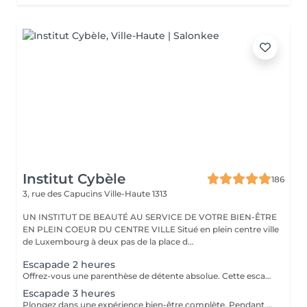
Institut Cybèle
186
3, rue des Capucins
Ville-Haute 1313
UN INSTITUT DE BEAUTÉ AU SERVICE DE VOTRE BIEN-ÊTRE
EN PLEIN COEUR DU CENTRE VILLE Situé en plein centre ville
de Luxembourg à deux pas de la place d...
Escapade 2 heures
Offrez-vous une parenthèse de détente absolue. Cette escapade de 2 heures est idéale pour relâcher les tensions, se ressourcer et s'accorder un moment de bien-être hors du temps. Une pause parfaite pour le corps et l'esprit. Gommage au sable noir du corps, aux effluves boisées d'encens, de feuilles de verveine séchées et citron vert. Massage relaxant du corps à l'huile chaude aux notes ambrées et vanillées. Soin visage coup d'éclat
Escapade 3 heures
Plongez dans une expérience bien-être complète. Pendant 3 heures, laissez-vous envelopper par une atmosphère apaisante, pensée pour une relaxation profonde et durable. Le parfait équilibre entre lâcher-prise, soin et évasion. Gommage du corps gommage hindou aux effluves sucrés d'amande et de pistache. Enveloppement traditionnel du corps au curcuma et santal qui rendra un éclat à votre peau et la laissera douce comme de la soie. Soin visage nourrissant et régénérant à l'huile d'argan Le chois des produits utilisés peuvent être modifiés en fonction des saisons et des goûts de chacun.