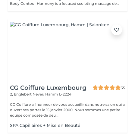
Body Contour Harmony is a focused sculpting massage designed to support the body's natural shape, boost circulation, and enhance the feeling of lightness and flow. Using firm, rhythmical techniques, this treatment targets areas of stagnation or puffiness to help define contours, stimulate detox pathways, and promote smoother skin texture. More than just a physical treatment, this session is a mindful ritual that brings awareness to the body, helping you reconnect with your form through intention, breath, and therapeutic touch. Ideal for those seeking both visible results and a deeper sense of balance, embodiment, and harmony.
CG Coiffure Luxembourg
35
2, Englebert Neveu
Hamm L-2224
CG Coiffure a l'honneur de vous accueillir dans notre salon qui a
ouvert ses portes le 15 janvier 2000. Nous sommes une petite
équipe composée de deu...
SPA Capillaires + Mise en Beauté