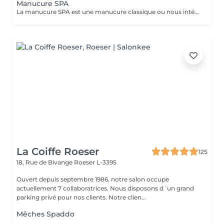
Manucure SPA
La manucure SPA est une manucure classique ou nous intégrons un gommage afin d'exfolier la peau pour la rendre plus douce avant d'appliquer un masque pour un soin profond. Aucun vernis ne sera appliqué à la fin du traitement.
La Coiffe Roeser
125
18, Rue de Bivange
Roeser L-3395
Ouvert depuis septembre 1986, notre salon occupe
actuellement 7 collaboratrices. Nous disposons d´un grand
parking privé pour nos clients. Notre clien...
Mêches Spaddo