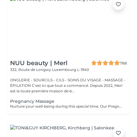
NUU beauty | Merl
788
332, Route de Longwy
Luxembourg L-1940
ONGLERIE - SOURCILS - CILS - SOINS DU VISAGE - MASSAGE -
ÉPILATION C'est ici que tout a commencé. Depuis 2022, Merl
est la toute première maison de b...
Pregnancy Massage
Nurture your well-being during this special time. Our Pregnancy Massage is a gentle, relaxing treatment designed to reduce muscle tension, improve circulation, and ease discomfort commonly experienced during pregnancy. Soft, flowing techniques and comfortable side-lying positioning provide deep relaxation without placing pressure on the abdomen. Hypoallergenic, unscented oils are used to care for sensitive skin and maintain comfort throughout the session. This massage helps relieve tension in the lower back and shoulders, reduces swelling and heaviness in the legs, improves overall circulation, and promotes a sense of ease and balance in the body. This treatment is performed only with the approval of your doctor.