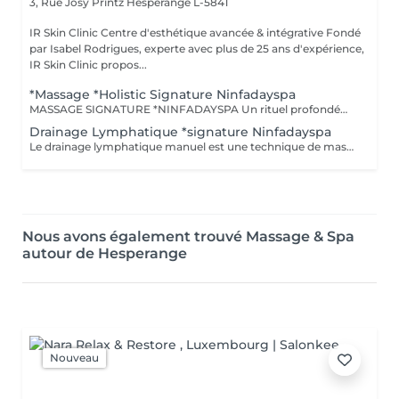
3, Rue Josy Printz
Hesperange L-5841
IR Skin Clinic Centre d'esthétique avancée & intégrative Fondé
par Isabel Rodrigues, experte avec plus de 25 ans d'expérience,
IR Skin Clinic propos...
*Massage *Holistic Signature Ninfadayspa
MASSAGE SIGNATURE *NINFADAYSPA Un rituel profondément personnalisé alliant relaxation, rééquilibrage énergétique et lâcher-prise absolu. Chaque soin débute par un rituel de bienvenue évoluant au fil des saisons, accompagné d'un voyage olfactif sensoriel pensé pour harmoniser le corps et l'esprit. Le massage intègre également le versement coréen, réalisé tout au long du soin, pour favoriser une détente profonde et une reconnexion intérieure. Inspiré des philosophies Yin & Yang, de la respiration consciente et de la méditation, ce massage signature associe fluidité, assouplissement et gestuelles enveloppantes afin de rééquilibrer les énergies et procurer un véritable état de sérénité. Une expérience holistique exclusive signée NINFADAYSPA.
Drainage Lymphatique *signature Ninfadayspa
Le drainage lymphatique manuel est une technique de massage destinée à stimuler la circulation lymphatique et à détoxiquer l' organisme. *Tous ces massages avec signature NINFADAYSPA: sont un travail sur le flux énergétique, l'équilibre du corps et de l'esprit, Yin Yang, le zen et la méditation, respiration, assouplissement et relaxation absolue.
Nous avons également trouvé Massage & Spa
autour de Hesperange
Nouveau