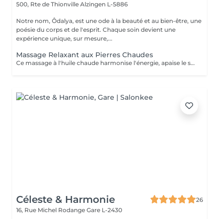
500, Rte de Thionville
Alzingen L-5886
Notre nom, Ôdalya, est une ode à la beauté et au bien-être, une
poésie du corps et de l'esprit. Chaque soin devient une
expérience unique, sur mesure,...
Massage Relaxant aux Pierres Chaudes
Ce massage à l'huile chaude harmonise l'énergie, apaise le système nerveux et procure une sensation de bien-être intense. La chaleur diffuse des pierres de lave aide à libérer les tensions musculaires et procurer une détente absolue. Idéal pour évacuer le stress et retrouver un équilibre profond.
Céleste & Harmonie
26
16, Rue Michel Rodange
Gare L-2430