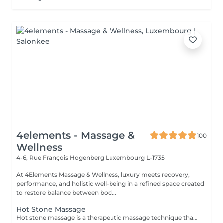
4elements - Massage &
100
Wellness
4-6, Rue François Hogenberg
Luxembourg L-1735
At 4Elements Massage & Wellness, luxury meets recovery,
performance, and holistic well-being in a refined space created
to restore balance between bod...
Hot Stone Massage
Hot stone massage is a therapeutic massage technique that uses **smooth, heated basalt stones** (volcanic rock that retains heat well). The warmth penetrates deep into muscles, allowing intense relaxation without heavy pressure. How it works 1. Heating the stones Stones are warmed in water to a safe temperature (typically ~5055 °C). 2. Stone placement The therapist places stones on key points of the body: * Along the spine * Shoulders and neck * Hands, legs, or between toes These areas correspond to major muscle groups and energy points. 3. Massage with stones The therapist also uses the stones as tools, gliding them over muscles with oil to combine heat and movement. Key benefits *Deep muscle relaxation* heat reduces muscle stiffness faster than hands alone *Pain & tension relief* ideal for chronic back/neck tension *Stress & anxiety reduction* strong calming effect on the nervous system *Improved circulation* heat increases blood flow and oxygen delivery *Better sleep* many clients feel deeply sedated afterward Who it's best for People with: * Chronic muscle tension * Stress, burnout, mental overload * Sedentary or highly physical lifestyles * Cold sensitivity or poor circulation Not recommended for: * Fever or acute inflammation * Skin infections or open wounds * Severe cardiovascular issues * Neuropathy with reduced heat sensation What it feels like * Very relaxing, warm, grounding * Pressure is usually gentle to medium * Many clients drift into a meditative or sleep-like state It is NOT a sports or deep-tissue massage, but the heat allows muscles to release deeply without pain.