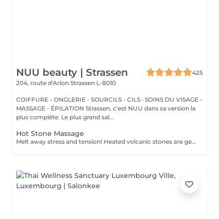
NUU beauty | Strassen
425
204, route d'Arlon
Strassen L-8010
COIFFURE - ONGLERIE - SOURCILS - CILS · SOINS DU VISAGE -
MASSAGE - ÉPILATION Strassen, c'est NUU dans sa version la
plus complète. Le plus grand sal...
Hot Stone Massage
Melt away stress and tension! Heated volcanic stones are gently placed and massaged over the body to warm the muscles, increase circulation, and promote a deep state of relaxation. Perfect for relieving tension, easing anxiety, and restoring inner calm. Age restrictions: there are no age restrictions for this procedure. Post procedure recommendations: do not do sport and any sharp movements 2-3 hours after the procedure. Frequency: 1-2 times per week, 10 times in total. Repeat once in 3-6 months.