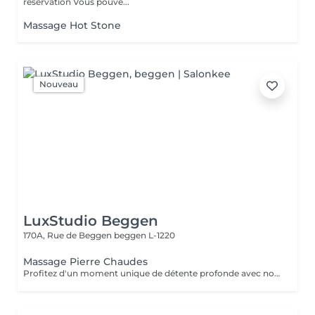
réservation Vous pouve...
Massage Hot Stone
Nouveau
LuxStudio Beggen
170A, Rue de Beggen
beggen L-1220
Massage Pierre Chaudes
Profitez d'un moment unique de détente profonde avec notre massage aux pierres chaudes, disponible en séances de 60 ou 90 minutes. Nos esthéticiennes spécialisées appliquent des pierres de basalte chauffées stratégiquement le long du corps, en combinant des mouvements doux et des techniques traditionnelles de massage. La chaleur des pierres pénètre profondément dans les muscles, favorisant la détente et le soulagement des tensions. En plus des bienfaits physiques, tels que l'amélioration de la circulation sanguine et le soulagement des douleurs musculaires, la thérapie contribue à l'équilibre mental en réduisant le stress et l'anxiété. La combinaison unique de chaleur et de massage offre une expérience thérapeutique complète, revitalisant à la fois le corps et l'esprit. Laissez-vous envelopper par la chaleur réconfortante des pierres et embarquez pour un voyage vers le bien-être total. Le temps de préparation et d'installation de la cliente est inclus dans la période choisie, garantissant que chaque minute soit dédiée à votre bien-être.