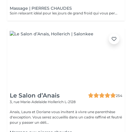
Massage | PIERRES CHAUDES
Soin relaxant idéal pour les jours de grand froid qui vous permettra de plonger dans un univers de détente absolu. La chaleur soulage les tensions et atténue les douleurs en décontractant les muscles fatigués. Les fonctions énergétiques du corps sont ré-harmonisés par les pierres chaudes. C'est un excellent détoxifiant
Le Salon d’Anais
254
3, rue Marie-Adelaïde
Hollerich L-2128
Anais, Laura et Doriane vous invitent à vivre une parenthèse
d'exception. Vous serez accueillis dans un cadre raffiné et feutré
pour y passer un déli...