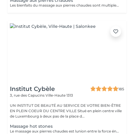
Massage aux pierres chaudes
Les bienfaits du massage aux pierres chaudes sont multiples. Il permet notamment de lâcher prise, de détoxifier l'organisme et d'améliorer la circulation sanguine. Plusieurs maladies et certaines douleurs sont également traitées grâce à cette technique de massage, dont : L'arthrite ; La fibromyalgie ; L'insomnie ; Les douleurs musculaires ; Les maladies liées au stress. Cependant, tout le monde ne peut pas profiter des vertus thérapeutiques du massage aux pierres chaudes. Certaines contre-indications existent. Les personnes souffrant de diabète, de problèmes respiratoires ou cardiaques doivent éviter ce type ce massage. C'est également le cas pour les femmes enceintes.
Institut Cybèle
185
3, rue des Capucins
Ville-Haute 1313
UN INSTITUT DE BEAUTÉ AU SERVICE DE VOTRE BIEN-ÊTRE
EN PLEIN COEUR DU CENTRE VILLE Situé en plein centre ville
de Luxembourg à deux pas de la place d...
Massage hot stones
Le massage aux pierres chaudes est lunion entre la force énergétique des pierres, leurs chaleurs, leurs douceurs et la masseuse. Ce sont des pierres de basalte volcanique chauffées à une température entre 50 et 60 degrés. Ce massage permet de lâcher prise, soulage les douleurs et relâche les nuds musculaires.