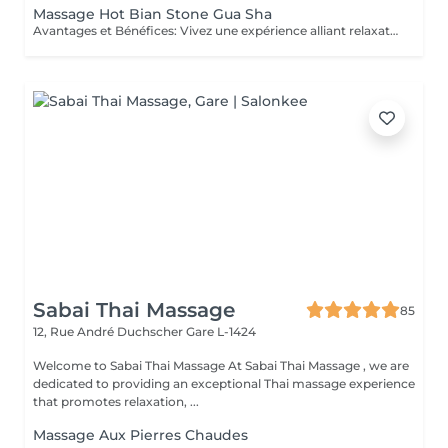
Massage Hot Bian Stone Gua Sha
Avantages et Bénéfices: Vivez une expérience alliant relaxation profonde et revitalisation musculaire. Grâce au Bian Stone et à la technique du Gua Sha, ce massage apaise les douleurs, détend les tensions et stimule la circulation sanguine, tout en procurant un moment de calme et d'équilibre intérieur. Les principaux bénéfices : - Soulagement des douleurs et tensions musculaires - Réduction de l'inflammation et fatigue musculaire - Amélioration de la circulation sanguine et lymphatique - Relaxation profonde du corps et de l'esprit - Diminution du stress et apaisement du système nerveux - Favorise la récupération musculaire et l'équilibre énergétique
Sabai Thai Massage
85
12, Rue André Duchscher
Gare L-1424
Welcome to Sabai Thai Massage At Sabai Thai Massage , we are
dedicated to providing an exceptional Thai massage experience
that promotes relaxation, ...
Massage Aux Pierres Chaudes