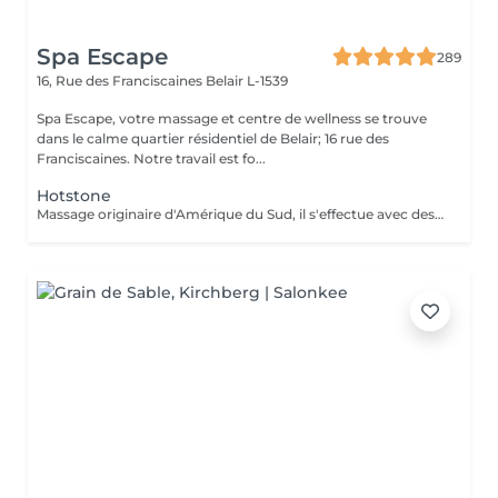
Spa Escape
289
16, Rue des Franciscaines
Belair L-1539
Spa Escape, votre massage et centre de wellness se trouve
dans le calme quartier résidentiel de Belair; 16 rue des
Franciscaines. Notre travail est fo...
Hotstone
Massage originaire d'Amérique du Sud, il s'effectue avec des pierres volcaniques chaudes et des manoeuvres manuelles permettant au corps une détente musculaire et sensorielle très profonde. Vous ressortirez apaisé, rechargé et plein d'énergie