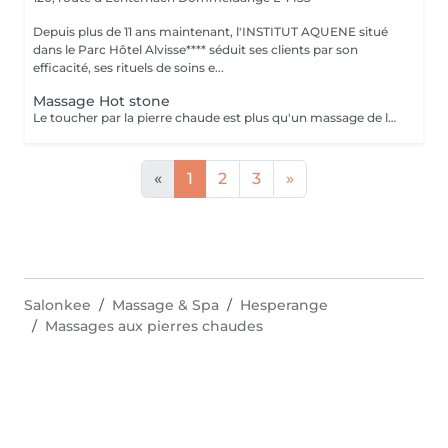
Depuis plus de 11 ans maintenant, l'INSTITUT AQUENE situé
dans le Parc Hôtel Alvisse**** séduit ses clients par son
efficacité, ses rituels de soins e...
Massage Hot stone
Le toucher par la pierre chaude est plus qu'un massage de la peau. A travers ce toucher, nous offrons à la personne un retour aux sources. Profitez d'un bon moment pour le corps et la tête.
«
1
2
3
»
Salonkee
Massage & Spa
Hesperange
Massages aux pierres chaudes