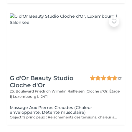
G d'Or Beauty Studio
101
Cloche d'Or
25, Boulevard Friedrich Wilhelm Raiffeisen (Cloche d'Or, Étage
1)
Luxembourg L-2411
Massage Aux Pierres Chaudes (Chaleur
enveloppante, Détente musculaire)
Objectifs principaux : Relâchements des tensions, chaleur apaisante, détente profonde: Massage enveloppant réalisé à l'aide de pierres volcaniques chauffées, délicatement positionnées sur des points stratégiques du corps et utilisées pour effectuer des mouvements lents et fluides. La chaleur diffuse pénètre progressivement les tissus, assouplit les zones contractées et favorise une détente musculaire en profondeur. Véritable rituel de thermothérapie, ce soin exploite les bienfaits thérapeutiques de la chaleur pour stimuler la circulation, soutenir l'oxygénation des tissus et apaiser les tensions accumulées. Il procure une sensation immédiate de confort et d'équilibre, idéale en période de fatigue ou lorsque le corps a besoin d'être profondément réchauffé et revitalisé. Fréquence recommandée : Ponctuellement, ou toutes les 2 à 3 semaines dans le cadre d'un entretien régulier.