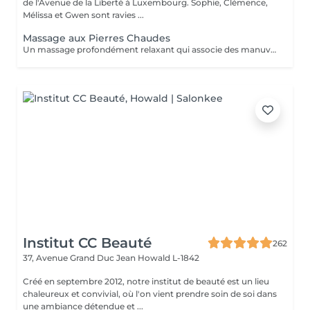
de l'Avenue de la Liberté à Luxembourg. Sophie, Clémence,
Mélissa et Gwen sont ravies ...
Massage aux Pierres Chaudes
Un massage profondément relaxant qui associe des manuvres enveloppantes à la chaleur des pierres volcaniques. La chaleur diffuse permet de relâcher les tensions musculaires en profondeur, favorise la détente et procure une sensation immédiate de lâcher-prise. Les mouvements lents et harmonieux accompagnent le corps vers un état de relaxation intense, tout en améliorant la circulation et la sensation de légèreté. Un soin idéal pour se détendre profondément, relâcher le stress et retrouver un équilibre entre le corps et l'esprit.
Institut CC Beauté
262
37, Avenue Grand Duc Jean
Howald L-1842
Créé en septembre 2012, notre institut de beauté est un lieu
chaleureux et convivial, où l'on vient prendre soin de soi dans
une ambiance détendue et ...