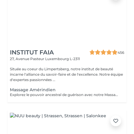
INSTITUT FAIA
456
27, Avenue Pasteur
Luxembourg L-2311
Située au coeur du Limpertsberg, notre institut de beauté
incarne l'alliance du savoir-faire et de l'excellence. Notre équipe
d'expertes passionnées ...
Massage Amérindien
Explorez le pouvoir ancestral de guérison avec notre Massage Amérindien aux Pierres Chaudes. Plongez dans une expérience où la sagesse des traditions amérindiennes se marie à la chaleur bienfaisante des pierres. Les pierres chaudes, soigneusement positionnées le long de votre corps, libèrent une énergie apaisante qui soulage les tensions musculaires et stimule la circulation. Les mouvements rituels et les propriétés énergisantes des pierres créent une harmonie unique entre le physique et le spirituel. Laissez-vous emporter par la chaleur réconfortante et les bienfaits revitalisants de notre Massage Amérindien avec des pierres chaudes.