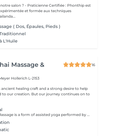
cienne Certifiée : Phonthip est
 expérimentée et formée aux techniques
aïlanda...
sage ( Dos, Épaules, Pieds )
Traditionnel
à L'Huile
hai Massage &
16
 Meyer
Hollerich L-2153
s ancient healing craft and a strong desire to help
d to our creation. But our journey continues on to
al
Traditional Thai Massage is a form of assisted yoga performed by the massage therapist. The therapy is a physical, full body massage that combines a number of gentle, flowing exercises to move the body to loosen up muscles and joints, along with acupressure and reflexology to assist with all-over well being and relaxation. Benefits from Traditional Thai Massage can include: Increased circulation Muscle relaxation Better Mood Improved flexibility Improved Mobility Mental Clarity Better concentration A Traditional Thai Massage is a fairly physical therapy, which may not be suitable for everyone. It is recommended that you discuss it with Luck prior to the therapy, especially if this is your first massage or if you have any health concerns, to ensure that this therapy is suitable for you.
ation
atic