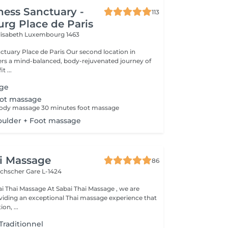
ness Sanctuary -
113
rg Place de Paris
Elisabeth
Luxembourg 1463
ace de Paris Our second location in
enefit ...
age
oot massage
 body massage 30 minutes foot massage
oulder + Foot massage
i Massage
86
uchscher
Gare L-1424
t Sabai Thai Massage , we are
viding an exceptional Thai massage experience that
on, ...
Traditionnel