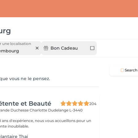
urg
r une localisation
Bon Cadeau
embourg
Search
 que vous ne le pensez.
Détente et Beauté
204
rande Duchesse Charlotte
Dudelange L-3440
18 ans d'expérience, nous vous accueillons pour un
te inoubliable.
lantaire Thai