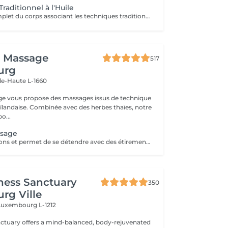
raditionnel à l'Huile
Un massage complet du corps associant les techniques traditionnelles thaïlandaises à l'utilisation d'huiles naturelles. Les mouvements fluides et les pressions adaptées aident à détendre les muscles, stimuler la circulation, réduire le stress et procurer une profonde sensation de bien-être.
i Massage
517
urg
lle-Haute L-1660
ge vous propose des massages issus de technique
aïlandaise. Combinée avec des herbes thaïes, notre
o...
ssage
Soulage les tensions et permet de se détendre avec des étirements délicats de votre corps pour améliorer la mobilité et la flexibilité, suivie par les techniques de massage thaï par des pressions, sans utilisation dhuile.
ness Sanctuary
350
rg Ville
Luxembourg L-1212
nctuary offers a mind-balanced, body-rejuvenated