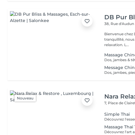
DB Pur Bl
38, Rue d'Audu
Bienvenue chez Db pur 
tranquillité, nou
relaxation. L...
Massage Chin
Message Chin
Nara Rela
Nouveau
7, Place de Clair
Simple Thai
Massage Thaï 