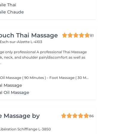
ile Thaï
uile Chaude
Touch Thai Massage
81
Esch-sur-Alzette L-4103
ssional A professional Thai Massage
ck, neck, and shoulder pain/discomfort as well as
.
- Thai Traditional Oil Massage ( 90 Minutes ) - Foot Massage ( 30 Minutes )
nal Massage
al Oil Massage
e Massage by
86
Libération
Schifflange L-3850