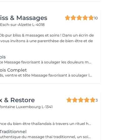
iss & Massages
10
n
Esch-sur-Alzette L-4018
bliss & massages et soins ! Dans un écrin de
s vous invitons à une parenthèse de bien-être et de
ois
Dos, jambes & tête Massage favorisant à soulager les douleurs musculaires et articulaires , soulage les tensions nerveuses . Massage doux et profond , bien être et détente garantis .
ois Complet
Dos, jambes, pieds, ventre et tête Massage favorisant à soulager les douleurs musculaires et articulaire , soulagé les tensions nerveuses . Massage doux et profond , bien être et détente garantis .
x & Restore
3
efontaine
Luxembourg L-1341
Découvrez l'essence du bien-être thaïlandais à travers un rituel harmonieux. Conçu pour détendre le corps, soulager les tensions musculaires, stimuler la circulation et procurer une sensation durable d'équilibre et de bien-être. Comprend : Massage Thaïlandais Traditionnel à l'Huile 90 min Réflexologie Plantaire Thaïlandaise 45 min
Traditionnel
Découvrez l'art authentique du massage thaï traditionnel, un soin complet du corps pratiqué sans huile, associant acupression, étirements et pressions rythmées. Idéal pour soulager les tensions musculaires, améliorer la souplesse, stimuler la circulation et retrouver une sensation profonde de bien-être et d'équilibre.