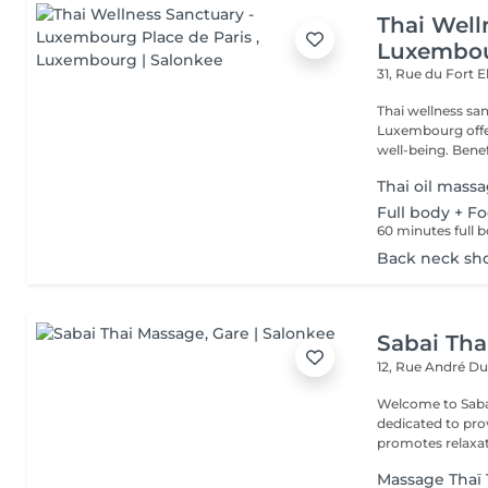
Thai Well
Luxembou
31, Rue du Fort 
Thai wellness sanctuary Pl
Luxembourg offers a mind-balanced, body-rejuvenated journey of
well-being. B
Thai oil mass
Full body + F
60 minutes full
Back neck sh
Sabai Tha
12, Rue André D
Welcome to Sabai Thai Massage A
dedicated to pro
promotes relaxati
Massage Thaï 