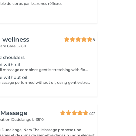
ble du corps par les zones réflexes
i wellness
8
Gare
Gare L-1611
d shoulders
i with oil
Traditional Thai oil massage combines gentle stretching with flowing massage techniques using warm oil to ease muscle tension, improve circulation, and promote deep relaxation.
ai without oil
Traditional Thai massage performed without oil, using gentle stretching and acupressure techniques to relieve muscle tension, improve flexibility, and promote deep relaxation.
 Massage
227
ération
Dudelange L-3510
de Dudelange, Nara Thai Massage propose une
sages et de soins de bien-être dans un cadre élégant