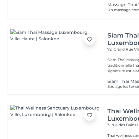
Massage Thaï T
Siam Tha
Luxembo
72, Grand Rue
Vi
Siam Thaï Massa
traditionnelle th
signature est élab
Siam Thaï Ma
Thai Well
Luxembou
3, rue des Bains
Thai wellness sa