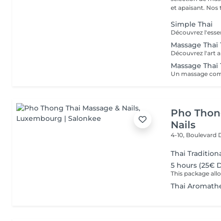
et apaisant. Nos t
Simple Thai
Massage Thaï 
Massage Thaï T
Pho Thon
Nails
4-10, Boulevard
Thai Traditio
5 hours (25€ 
Thai Aromath