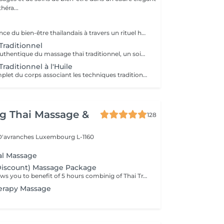
héra...
Découvrez l'essence du bien-être thaïlandais à travers un rituel harmonieux. Conçu pour détendre le corps, soulager les tensions musculaires, stimuler la circulation et procurer une sensation durable d'équilibre et de bien-être. Comprend : Massage Thaïlandais Traditionnel à l'Huile 90 min Réflexologie Plantaire Thaïlandaise 45 min
Traditionnel
Découvrez l'art authentique du massage thaï traditionnel, un soin complet du corps pratiqué sans huile, associant acupression, étirements et pressions rythmées. Idéal pour soulager les tensions musculaires, améliorer la souplesse, stimuler la circulation et retrouver une sensation profonde de bien-être et d'équilibre.
raditionnel à l'Huile
Un massage complet du corps associant les techniques traditionnelles thaïlandaises à l'utilisation d'huiles naturelles. Les mouvements fluides et les pressions adaptées aident à détendre les muscles, stimuler la circulation, réduire le stress et procurer une profonde sensation de bien-être.
g Thai Massage &
128
 D'avranches
Luxembourg L-1160
nal Massage
Discount) Massage Package
This package allows you to benefit of 5 hours combinig of Thai Traditional ,Aromatheraphy or Foot massage as you wish. This packag is to be used in 6 months after purchase.
erapy Massage