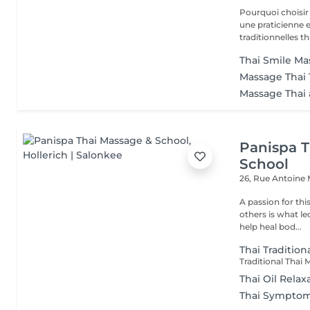
Pourquoi choisir notre salon ? - Prati
une praticienne
traditionnelles th
Thai Smile Mas
Massage Thai 
Massage Thai 
Panispa T
School
26, Rue Antoine
A passion for thi
others is what le
help heal bod...
Thai Tradition
Thai Oil Relax
Thai Symptom