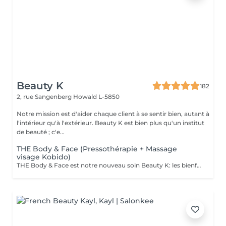
Beauty K
182
2, rue Sangenberg
Howald L-5850
Notre mission est d'aider chaque client à se sentir bien, autant à
l'intérieur qu'à l'extérieur. Beauty K est bien plus qu'un institut
de beauté ; c'e...
THE Body & Face (Pressothérapie + Massage
visage Kobido)
THE Body & Face est notre nouveau soin Beauty K: les bienfaits de la Pressothérapie associé au massage japonais ancestrale: Le Soin Kobido Le soin Body & Face combine une session de Pressothérapie avec un Soin Kobido complet pour un traitement revitalisant et rajeunissant de la peau du visage et du corps. Ce soin d'une durée de 1 heure et 15 minutes est idéal pour ceux qui cherchent à détendre leur corps tout en bénéficiant d'un soin facial approfondi. Déroulement du Soin : 1. Pressothérapie (45minutes) : Commencez par une session relaxante de pressothérapie, qui aide à détendre les muscles, éliminer les toxines, activer le système lymphatique et la circulation sanguine. 2. Soin Kobido Nettoyage et Gommage : Un nettoyage profond suivi d'un gommage pour éliminer les cellules mortes et purifier la peau. Massage Kobido : Un massage facial traditionnel japonais qui stimule la circulation sanguine et lymphatique, tonifie les muscles faciaux, et offre un effet liftant naturel. Masque : Application d'un masque adapté à votre type de peau pour nourrir, hydrater et revitaliser. Bienfaits du Soin Body & Face : Relaxation Profonde : La pressothérapie détend le corps et apaise l'esprit, réduisant ainsi le stress et la fatigue. Effet Anti-Âge et Raffermissant : Le massage Kobido aide à réduire les signes de vieillissement, à raffermir la peau et à améliorer son élasticité. Ce soin est une excellente manière de combiner les bienfaits de la pressothérapie avec les techniques de soin facial avancées pour une expérience de beauté et de bien-être complète.