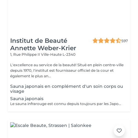
Institut de Beauté
597
Annette Weber-Krier
1, Rue Philippe II
Ville-Haute L-2340
L'excellence au service de la beauté! Situé en plein centre-ville
depuis 1970, l'institut est fournisseur officiel de la cour et
également le plus an...
Sauna japonais en complément d'un soin corps ou
visage
Sauna japonais
Le sauna infrarouge est connu depuis toujours par les Japonais pour ses vertus apaisantes et détoxifiantes. Equipé d'une technologie carbone, le Sauna Dôme est constitué d'un matelas et de 2 dômes qui émettent des infrarouges longs. Les pierres minérales intégrées décuplent les bienfaits des infrarouges (+300 pierres). Amincissement Détox : Perte jusqu'à 600 calories/séance- Sudation intense-Amélioration de la qualité de peau-Perte de -4,4cm** de tour de ventre en moyenne -18% de graisse abdominale** après 20 séances Relaxation/stress/sommeil -7,2% du cortisol* dans le sang (hormone du stress)-Baisse de -20,7%* du stress perçu-Détente musculaire et récupération après l'effort : -30,7%* de courbatures DETOX: Purification de la peau et de l'organisme-Elimination des toxines et métaux lourds : -10,5%* de plomb dans le corps Pierre de TOURMALINE MARRON : Renforcement de l'organisme- Ions négatifs- Détox métaux lourds- Vitalité Pierre de JADE : Effets relaxants et purifiants- Purification- Détente- Equilibre cellulaire Pierre de Germanium Noire : Régénérateur cellulaire- Détox- Apaise- Renforce le système immunitaire