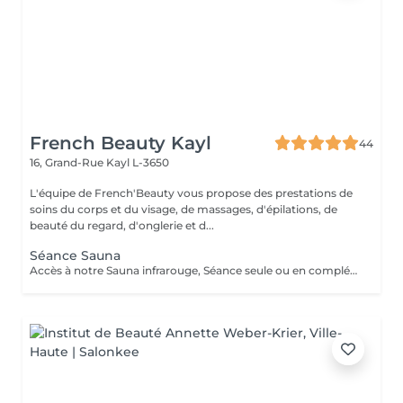
French Beauty Kayl
44
16, Grand-Rue
Kayl L-3650
L'équipe de French'Beauty vous propose des prestations de
soins du corps et du visage, de massages, d'épilations, de
beauté du regard, d'onglerie et d...
Séance Sauna
Accès à notre Sauna infrarouge, Séance seule ou en complément d'un soin. 20 Minutes de sauna+ Accès douche. Pensez à ramener votre serviette pour la séance. ATTENTION le sauna comporte des contres indications veillez à vous renseigner en cas de doutes.