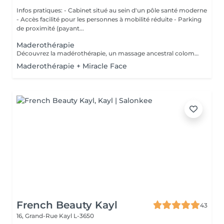
Infos pratiques: - Cabinet situé au sein d'un pôle santé moderne
- Accès facilité pour les personnes à mobilité réduite - Parking
de proximité (payant...
Maderothérapie
Découvrez la madérothérapie, un massage ancestral colombien réalisé avec des instruments en bois. Performant sur la cellulite, le raffermissement de la peau et la détente musculaire, il stimule la circulation sanguine et lymphatique pour un effet sculptant naturel et durable. Sélectionnez votre zone...sensation de bien-être garanties! Contre-indications: oedèmes, phlébites, affections cutanées, grossesse. Recommandations: Un drainage lymphatique sera toujours préconisé en amont pour bénéficier d'une qualité optimale de soin. Cure de 1 séance/ semaine sur une courte période pour un résultat express, puis entretien toutes les 3 semaines.
Maderothérapie + Miracle Face
French Beauty Kayl
43
16, Grand-Rue
Kayl L-3650