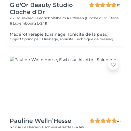
G d'Or Beauty Studio
101
Cloche d'Or
25, Boulevard Friedrich Wilhelm Raiffeisen (Cloche d'Or, Étage
1)
Luxembourg L-2411
Madérothérapie (Drainage, Tonicité de la peau)
Objectif principal : Drainage, Tonicité. Technique de massage d'origine colombienne qui utilise des instruments en bois spécialement conçus pour remodeler le corps (anti-cellulite), stimuler la circulation sanguine et lymphatique et favoriser le drainage. Grâce à des mouvements ciblés et rythmés, ce soin agit en profondeur sur les tissus afin de relancer le système lymphatique et aider le corps à éliminer les toxines, tout en procurant une sensation de bien-être. Véritable alliée des silhouettes en quête de tonicité, la madérothérapie contribue à lisser l'aspect de la peau, à raffermir les zones ciblées et à redessiner progressivement les contours du corps. Dès les premières séances, la peau paraît plus ferme, le corps plus léger et visiblement revitalisé. Fréquence recommandée : Pour des résultats visibles et durables, une cure de 6 à 10 séances est conseillée, à raison de 1 à 2 séances par semaine selon les besoins et les objectifs. En entretien, une séance toutes les 2 à 3 semaines.
Pauline Welln’Hesse
42
67, rue de Belvaux
Esch-sur-Alzette L-4347