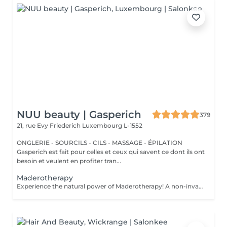
NUU beauty | Gasperich
379
21, rue Evy Friederich
Luxembourg L-1552
ONGLERIE - SOURCILS - CILS - MASSAGE - ÉPILATION
Gasperich est fait pour celles et ceux qui savent ce dont ils ont
besoin et veulent en profiter tran...
Maderotherapy
Experience the natural power of Maderotherapy! A non-invasive body sculpting technique that uses specially designed wooden tools to stimulate circulation, reduce cellulite, and contour the body. Originating from Colombia, this therapy promotes lymphatic drainage, boosts metabolism, and helps eliminate toxins all while deeply relaxing the body and mind. Age restrictions: recommended to do from 16 years. Post procedure recommendations: do not do sport and any sharp movements for 2-3 hours after the procedure. Frequency: 2-3 times per week, 10 times in total. Repeat once in 3-6 months.