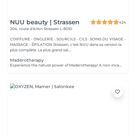
NUU beauty | Strassen
424
204, route d'Arlon
Strassen L-8010
COIFFURE - ONGLERIE - SOURCILS - CILS · SOINS DU VISAGE -
MASSAGE - ÉPILATION Strassen, c'est NUU dans sa version la
plus complète. Le plus grand sal...
Maderotherapy
Experience the natural power of Maderotherapy! A non-invasive massage technique using wooden tools. It improves circulation and lymphatic drainage, reduces cellulite, helps contour the body, and eliminates excess fluid. Types: - Brazilian: focuses on legs and glutes, helps shape the silhouette; - Abdomen: reduces volume and firms the skin; - Full body: promotes relaxation and overall recovery. Age restrictions: recommended to do from 16 years old. Post-procedure recommendations: do not do sports and any sharp movement for 2-3 hours after the procedure. Frequency: 2-3 times per week, 8-10 sessions. Repeat once in 3-6 months. Contraindications: pregnancy, inflammation, acne, varicose veins in the acute stage.