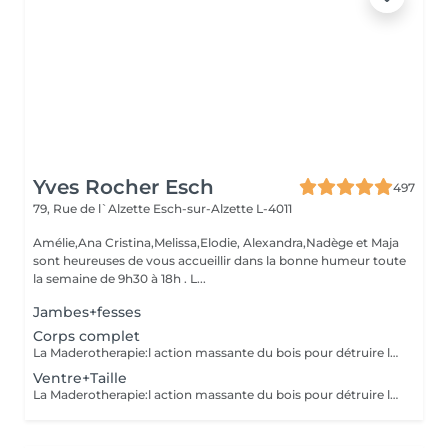
Yves Rocher Esch
497
79, Rue de l`Alzette
Esch-sur-Alzette L-4011
Amélie,Ana Cristina,Melissa,Elodie, Alexandra,Nadège et Maja
sont heureuses de vous accueillir dans la bonne humeur toute
la semaine de 9h30 à 18h . L...
Jambes+fesses
Corps complet
La Maderotherapie:l action massante du bois pour détruire la cellulite. *Active la circulation sanguine et lymphatique *Réduit les tensions musculaires. *Raffermie et tonifie la peau.
Ventre+Taille
La Maderotherapie:l action massante du bois pour détruire la cellulite. *Active la circulation sanguine et lymphatique *Réduit les tensions musculaires. *Raffermie et tonifie la peau.