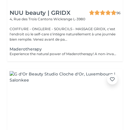
NUU beauty | GRIDX
96
4, Rue des Trois Cantons
Wickrange L-3980
COIFFURE - ONGLERIE - SOURCILS - MASSAGE GRIDX, c'est
l'endroit où le self-care s'intègre naturellement à une journée
bien remplie. Venez avant de pa...
Maderotherapy
Experience the natural power of Maderotherapy! A non-invasive massage technique using wooden tools. It improves circulation and lymphatic drainage, reduces cellulite, helps contour the body, and eliminates excess fluid. Types: - Brazilian: focuses on legs and glutes, helps shape the silhouette; - Abdomen: reduces volume and firms the skin; - Full body: promotes relaxation and overall recovery. Age restrictions: recommended to do from 16 years old. Post-procedure recommendations: do not do sports and any sharp movement for 2-3 hours after the procedure. Frequency: 2-3 times per week, 8-10 sessions. Repeat once in 3-6 months. Contraindications: pregnancy, inflammation, acne, varicose veins in the acute stage.