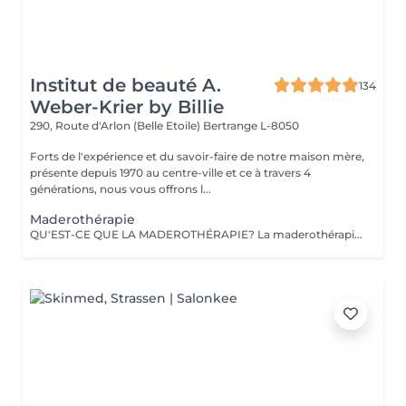
Institut de beauté A.
134
Weber-Krier by Billie
290, Route d'Arlon (Belle Etoile)
Bertrange L-8050
Forts de l'expérience et du savoir-faire de notre maison mère,
présente depuis 1970 au centre-ville et ce à travers 4
générations, nous vous offrons l...
Maderothérapie
QU'EST-CE QUE LA MADEROTHÉRAPIE? La maderothérapie c'est une technique de massage issue de la médecine orientale et qui consiste en l'application d'un massage corporel ou facial avec des instruments en bois, ce qui permet un remodelage complet. Les différentes formes et tailles de ces instruments permettent d'appliquer le massage avec plus ou moins d'intensité, en plus de l'adapter aux différentes parties du corps. De nos jours, ce type de massage peut être appliqué sur pratiquement tout le corps : jambes, abdomen, taille, flancs, dos et bras, ainsi que sur le visage et une partie du cou (double menton). Un des grands avantages de ce traitement c'est qu'il est totalement naturel puisqu'il est réalisé avec des instruments en bois et qu'il est non-invasif. Objectifs: Réduire la graisse et la cellulite. Activer la circulation sanguine et lymphatique. Réduire le contour et modeler la silhouette. Drainer et tonifier la peau. Créer également un effet relaxant sur la musculature. Fournir une hydratation supplémentaire à la peau. Stimuler l'équilibre énergétique. LA MADEROTHÉRAPIE FACIALE c'est un complément parfait des traitements de rajeunissement, qui : a des effets raffermissants et tonifiants, active la circulation sanguine et lymphatique du visage, contribuant ainsi à améliorer l'apparence de la peau, active la production de collagène et d'élastine, agit également sur les muscles du visage, apportant de la tonicité .