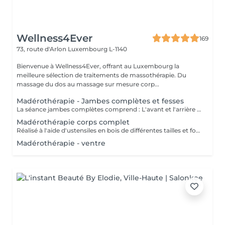
Wellness4Ever
169
73, route d'Arlon
Luxembourg L-1140
Bienvenue à Wellness4Ever, offrant au Luxembourg la
meilleure sélection de traitements de massothérapie. Du
massage du dos au massage sur mesure corp...
Madérothérapie - Jambes complètes et fesses
La séance jambes complètes comprend : L'avant et l'arrière des jambes ainsi que les fesses. Réalisé à l'aide d'ustensiles en bois de différentes tailles et formes spécialement conçus pour s'adapter aux lignes du corps. - Anti cellulite - Une alternative à la chirurgie - Accélère le métabolisme - Active le système lymphatique - Raffermit et tonifie la peau - Redessine le corps et les volumes
Madérothérapie corps complet
Réalisé à l'aide d'ustensiles en bois de différentes tailles et formes spécialement conçus pour s'adapter aux lignes du corps. - Anti cellulite - Une alternative à la chirurgie - Accélère le métabolisme - Active le système lymphatique - Raffermit et tonifie la peau - Redessine le corps et les volumes
Madérothérapie - ventre