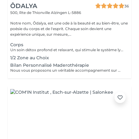
ÔDALYA
36
500, Rte de Thionville
Alzingen L-5886
Notre nom, Ôdalya, est une ode à la beauté et au bien-être, une
poésie du corps et de l'esprit. Chaque soin devient une
expérience unique, sur mesure,...
Corps
Un soin détox profond et relaxant, qui stimule le système lymphatique pour éliminer la rétention d'eau, soulager la sensation de gonflement et de jambes lourdes. Il active et relance le métabolisme, favorise l'élimination des toxines, améliore le confort digestif, renforce le système immunitaire et procure une sensation de légèreté et de bien-être immédiat. Idéal pour détoxifier, booster votre énergie et redynamiser votre corps.
1/2 Zone au Choix
Bilan Personnalisé Maderothérapie
Nous vous proposons un véritable accompagnement sur mesure : diagnostic, conseils experts et protocoles personnalisés pour répondre à vos besoins et vos objectifs.