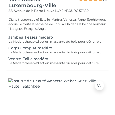
Luxembourg-Ville
22, Avenue de la Porte-Neuve
LUXEMBOURG 57480
Diana (responsable) Estelle ,Marina, Vanessa, Anne-Sophie vous
accueille toute la semaine de 9h30 à 18h dans la bonne humeur
! Langue : Français Ang...
Jambes+Fesses madéro
La Maderotherapie:l action massante du bois pour détruire la cellulite. *Active la circulation sanguine et lymphatique *Réduit les tensions musculaires. *Raffermie et tonifie la peau.
Corps Complet madéro
La Maderotherapie:l action massante du bois pour détruire la cellulite. *Active la circulation sanguine et lymphatique *Réduit les tensions musculaires. *Raffermie et tonifie la peau.
Ventre+Taille madéro
La Maderotherapie:l action massante du bois pour détruire la cellulite. *Active la circulation sanguine et lymphatique *Réduit les tensions musculaires. *Raffermie et tonifie la peau.