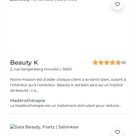
Beauty K
181
2, rue Sangenberg
Howald L-5850
Notre mission est d'aider chaque client à se sentir bien, autant à
l'intérieur qu'à l'extérieur. Beauty K est bien plus qu'un institut
de beauté ; c'e...
Madérothérapie
La Madérothérapie est un traitement stimulant pour réduire la cellulite, tonifier la peau et remodeler le corps. Ce massage intense utilise des instruments en bois de tailles et formes variées, adaptés aux zones du corps et aux applications spécifiques. En fonction de vos besoins, différentes techniques de frictions sont appliquées, associées à des huiles essentielles, sérums ou crèmes. Bienfaits : Tonifie et raffermit la peau Améliore la circulation sanguine et lymphatique Diminue les jambes lourdes Stimule la production de collagène, élastine et vitamine E Régule les centres d'énergie Favorise la relaxation et la respiration Réduit la cellulite et réactive le système nerveux.