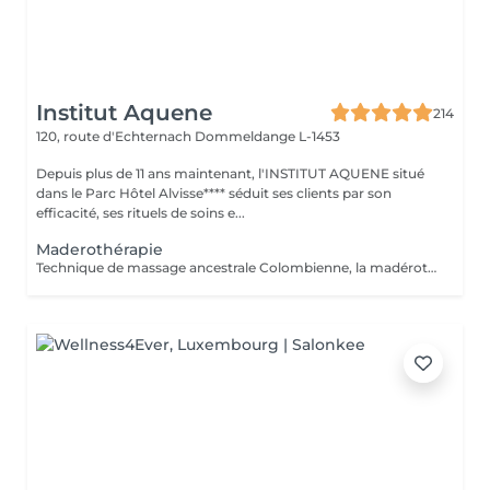
Institut Aquene
214
120, route d'Echternach
Dommeldange L-1453
Depuis plus de 11 ans maintenant, l'INSTITUT AQUENE situé
dans le Parc Hôtel Alvisse**** séduit ses clients par son
efficacité, ses rituels de soins e...
Maderothérapie
Technique de massage ancestrale Colombienne, la madérothérapie offre une multitude de bénéfices sur le corps ! - L'amélioration de la circulation sanguine et de la circulation lymphatique - Une peau resserrée, des muscles plus toniques - L'élimination de l'apparence de la cellulite, même profonde... Qu'il s'agisse de la peau du corps ou du visage, les instruments et rouleaux en bois de maderothérapie agissent sur toutes les zones du corps permettant une relaxation profonde et une tonification du corps dans son ensemble. Pour un bon résultat il est conseiller de faire entre 3 à 5 séances de drainage lymphatique Brésilien afin de détoxifier le corps et 10 séances de maderothérapie réparties sur 5 semaines (soit 2 séances par semaine). Et une séance par mois de chaque en entretient. Effet WOUAH garantie