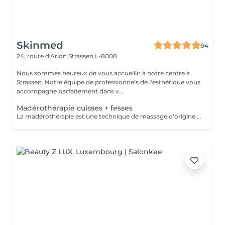
Skinmed
94
24, route d'Arlon
Strassen L-8008
Nous sommes heureux de vous accueillir à notre centre à
Strassen. Notre équipe de professionnels de l'esthétique vous
accompagne parfaitement dans v...
Madérothérapie cuisses + fesses
La madérothérapie est une technique de massage d'origine colombienne qui utilise des instruments en bois spécialement conçus pour le modelage du corps. Le mot vient de l'espagnol "madera", qui signifie "bois". La madérothérapie est une technique de massage naturelle et non invasive qui repose sur l'utilisation d'outils en bois de différentes formes (rouleaux, ventouses, spatules, champignons, etc.) pour stimuler le corps. Objectifs principaux : - Réduction de la cellulite - Drainage lymphatique - Raffermissement de la peau - Remodelage du corps - Amélioration de la circulation sanguine - Relaxation musculaire et réduction du stress. Contre-indications: - grossesse - Infections aiguës - Thrombose / phlébite - Insuffisance cardiaque non compensée - cancer / Tumeurs malignes (sans avis médical) - Fièvre - règles hémorragiques / premiers 5 jours de règles - surcharge rénale - pathologies liées à l'appareil reproducteur - maladies de la peau - les ecchymoses - dysfonctionnement du système immunitaire