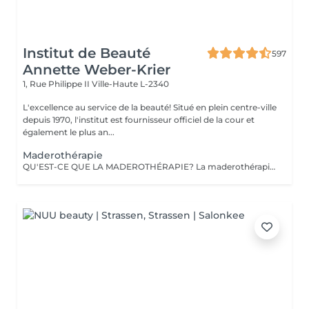
Institut de Beauté
597
Annette Weber-Krier
1, Rue Philippe II
Ville-Haute L-2340
L'excellence au service de la beauté! Situé en plein centre-ville
depuis 1970, l'institut est fournisseur officiel de la cour et
également le plus an...
Maderothérapie
QU'EST-CE QUE LA MADEROTHÉRAPIE? La maderothérapie c'est une technique de massage issue de la médecine orientale et qui consiste en l'application d'un massage corporel ou facial avec des instruments en bois, ce qui permet un remodelage complet. Les différentes formes et tailles de ces instruments permettent d'appliquer le massage avec plus ou moins d'intensité, en plus de l'adapter aux différentes parties du corps. De nos jours, ce type de massage peut être appliqué sur pratiquement tout le corps : jambes, abdomen, taille, flancs, dos et bras, ainsi que sur le visage et une partie du cou (double menton). Un des grands avantages de ce traitement c'est qu'il est totalement naturel puisqu'il est réalisé avec des instruments en bois et qu'il est non-invasif. Objectifs: Réduire la graisse et la cellulite. Activer la circulation sanguine et lymphatique. Réduire le contour et modeler la silhouette. Drainer et tonifier la peau. Créer également un effet relaxant sur la musculature. Fournir une hydratation supplémentaire à la peau. Stimuler l'équilibre énergétique. LA MADEROTHÉRAPIE FACIALE c'est un complément parfait des traitements de rajeunissement, qui : a des effets raffermissants et tonifiants, active la circulation sanguine et lymphatique du visage, contribuant ainsi à améliorer l'apparence de la peau, active la production de collagène et d'élastine, agit également sur les muscles du visage, apportant de la tonicité .