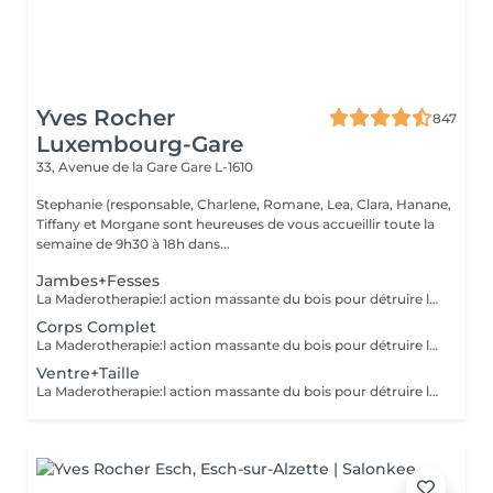
Yves Rocher
847
Luxembourg-Gare
33, Avenue de la Gare
Gare L-1610
Stephanie (responsable, Charlene, Romane, Lea, Clara, Hanane,
Tiffany et Morgane sont heureuses de vous accueillir toute la
semaine de 9h30 à 18h dans...
Jambes+Fesses
La Maderotherapie:l action massante du bois pour détruire la cellulite. *Active la circulation sanguine et lymphatique *Réduit les tensions musculaires. *Raffermie et tonifie la peau.
Corps Complet
La Maderotherapie:l action massante du bois pour détruire la cellulite. *Active la circulation sanguine et lymphatique *Réduit les tensions musculaires. *Raffermie et tonifie la peau.
Ventre+Taille
La Maderotherapie:l action massante du bois pour détruire la cellulite. *Active la circulation sanguine et lymphatique *Réduit les tensions musculaires. *Raffermie et tonifie la peau.