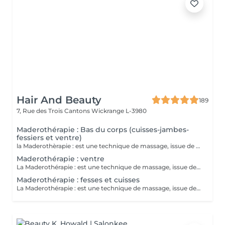
Hair And Beauty
189
7, Rue des Trois Cantons
Wickrange L-3980
Maderothérapie : Bas du corps (cuisses-jambes-
fessiers et ventre)
la Maderothèrapie : est une technique de massage, issue de la médecine traditionnelle orientale qui utilise des instruments en bois pour modeler la silhouette , stimule la circulation sanguine, réduit la cellulite, gainant et amincissant. Séance corps entier
Maderothérapie : ventre
La Maderothérapie : est une technique de massage, issue de la médecine traditionnelle oriental qui utilise des instruments en bois pour modeler la silhouette, stimule la circulation sanguine, réduit la cellulite, gainant et amincissant.
Maderothérapie : fesses et cuisses
La Maderothérapie : est une technique de massage, issue de la médecine traditionnelle orientale qui utilise des instruments en bois pour modeler la silhouette, stimule la circulation sanguine, réduit la cellulite, gainant et amincissant. séance fesses et jambes