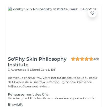
So'Phy Skin Philosophy
408
Institute
7, Avenue de la Liberté
Gare L-1931
Bienvenue chez So'Phy, votre institut de beauté situé au coeur
de l'Avenue de la Liberté à Luxembourg. Sophie, Clémence,
Mélissa et Gwen sont ravies ...
Rehaussement des Cils
Un soin qui sublime les cils naturels en leur apportant courbure, longueur visuelle et ouverture du regard. Le rehaussement agit dès la racine pour lifter les cils et créer un effet naturel, élégant et durable, sans recours aux extensions. Le regard paraît plus ouvert, les cils plus longs et parfaitement définis. Une teinture peut être ajoutée en option pour intensifier le résultat et apporter davantage de profondeur au regard. Le résultat est visible pendant plusieurs semaines, pour un regard frais et réveillé au quotidien.
BrowLift