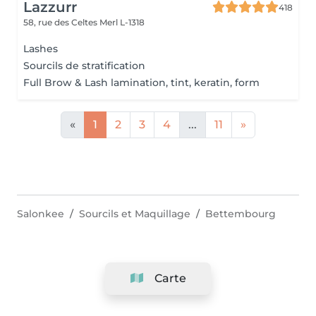
Lazzurr
418
58, rue des Celtes
Merl L-1318
Lashes
Sourcils de stratification
Full Brow & Lash lamination, tint, keratin, form
«
1
2
3
4
...
11
»
Salonkee
Sourcils et Maquillage
Bettembourg
Carte