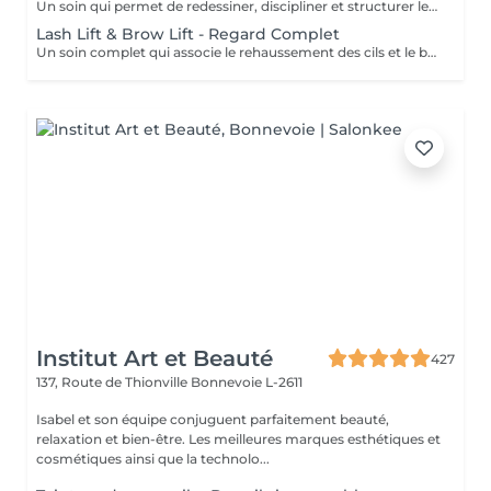
Un soin qui permet de redessiner, discipliner et structurer les sourcils pour un résultat net, harmonieux et naturellement sublimé. Le brow lift vient repositionner les poils afin de donner un effet plus fourni, mieux défini et parfaitement maîtrisé. Une teinture est incluse afin d'intensifier la couleur et d'apporter plus de profondeur au regard, tout en conservant un rendu naturel et élégant. Les sourcils sont restructurés, le regard est encadré et les traits du visage sont mis en valeur au quotidien.
Lash Lift & Brow Lift - Regard Complet
Un soin complet qui associe le rehaussement des cils et le brow lift pour sublimer l’ensemble du regard. Les cils sont liftés dès la racine pour apporter longueur visuelle et ouverture du regard, tandis que les sourcils sont restructurés, disciplinés et redessinés pour un résultat net et harmonieux. Le regard est intensifié, mieux encadré et naturellement mis en valeur. Une solution idéale pour un effet soigné, élégant et durable, sans maquillage au quotidien.
Institut Art et Beauté
427
137, Route de Thionville
Bonnevoie L-2611
Isabel et son équipe conjuguent parfaitement beauté,
relaxation et bien-être. Les meilleures marques esthétiques et
cosmétiques ainsi que la technolo...