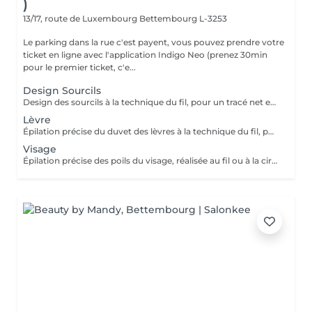
)
13/17, route de Luxembourg
Bettembourg L-3253
Le parking dans la rue c'est payent, vous pouvez prendre votre
ticket en ligne avec l'application Indigo Neo (prenez 30min
pour le premier ticket, c'e...
Design Sourcils
Design des sourcils à la technique du fil, pour un tracé net et harmonieux. Le service comprend la définition de la forme adaptée à votre visage, pour un résultat naturel et parfaitement structuré.
Lèvre
Épilation précise du duvet des lèvres à la technique du fil, pour un contour net et lisse. Le service assure un résultat délicat, confortable et parfaitement soigné.
Visage
Épilation précise des poils du visage, réalisée au fil ou à la cire, pour un teint net et lisse. Le service inclut la préparation et le soin de la peau, assurant un résultat confortable, soigné et durable.