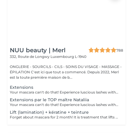
NUU beauty | Merl
788
332, Route de Longwy
Luxembourg L-1940
ONGLERIE - SOURCILS - CILS - SOINS DU VISAGE - MASSAGE -
ÉPILATION C'est ici que tout a commencé. Depuis 2022, Merl
est la toute première maison de b...
Extensions
Your mascara can't do that! Experience luscious lashes with our professional lash extensions. Each artificial lash is expertly applied to your natural lashes, creating a fuller, longer, and darker look. Volume options: choose from 1D to 5D for the perfect fullness. Personalised choices: discuss your preferences for curves and colours with our expert. What to expect: - eye area is cleaned - tape and patches protect the skin - extensions are applied to your natural lashes - lashes are dried for a secure hold - tape and patches are removed Post-care: avoid wetting lashes for 24 hours. Frequency: schedule every 3-4 weeks.
Extensions par le TOP maître Nataliia
Your mascara can't do that! Experience luscious lashes with our professional lash extensions. Each artificial lash is expertly applied to your natural lashes, creating a fuller, longer, and darker look. Volume options: choose from 1D to 5D for the perfect fullness. Personalised choices: discuss your preferences for curves and colours with our expert. Comfort focused: extensions are applied one eye at a time, with breaks as needed during the 2-hour process. What to expect: - eye area is cleaned - tape and patches protect the skin - extensions are applied to your natural lashes - lashes are dried for a secure hold - tape and patches are removed Post-care: avoid wetting lashes for 24 hours. Frequency: schedule every 3-4 weeks.
Lift (lamination) + kératine + teinture
Forget about mascara for 2 month! It is treatment that lifts and curls your natural lashes to make them look longer and give them an attractive shape that will open up your eyes. How is lash lamination done? - lashes are washed - eye pad is placed - silicone rods are placed - perming solution is applied - lifting solution is left on the lashes for approximately 15 min - noutralizing solution is applied to reform the disulfide lashes bonds - henna or paint is applied - keratin (serum is applied to keep the lashes hydrated and healthy) - silicone rods are removed Age restrictions: recommended to do from 14 years. Post procedure recommendations: do not wash eyelashes 24 hours after the procedure. Frequency: once in 8 weeks.