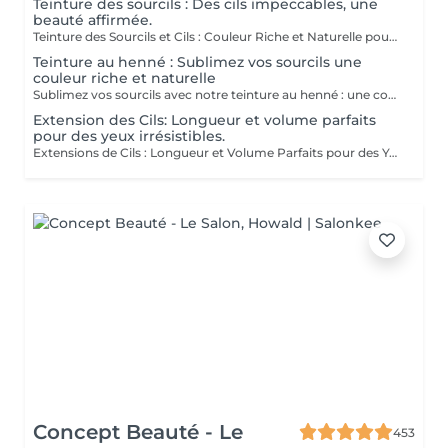
Teinture des sourcils : Des cils impeccables, une
beauté affirmée.
Teinture des Sourcils et Cils : Couleur Riche et Naturelle pour un Regard Parfaitement Dé fini et Durable Découvrez le secret pour des sourcils et cils impeccables avec notre teinture spécialisée. Couleur Riche : Nos teintures offrent des couleurs intenses et naturelles qui mettent en valeur vos sourcils et cils avec des nuances profondes et élégantes. Définition Parfaite : La formule est conçue pour définir vos sourcils et cils avec précision, créant une forme parfaitement structurée et harmonieuse. Durabilité Exceptionnelle : Profitez d'une couleur durable qui reste éclatante et résistante, garantissant un regard impeccable pendant longtemps. La teinture est appliquée avec soin par nos esthéticiennes, dont les maîtres Liseta, Fatima et Deborah, assurant un résultat uniforme et naturel. Offrez-vous le luxe d'un regard parfaitement défini et mettez en valeur vos yeux comme jamais auparavant.
Teinture au henné : Sublimez vos sourcils une
couleur riche et naturelle
Sublimez vos sourcils avec notre teinture au henné : une couleur riche et naturelle pour un regard parfaitement défini et durable. La teinture au henné offre une couleur intense et naturelle qui sublime vos sourcils avec des nuances profondes et élégantes. La formule est conçue pour définir vos sourcils avec précision, créant une forme parfaitement structurée et harmonieuse. Profitez d'une couleur durable qui reste éclatante et résistante, offrant un regard impeccable pendant longtemps. La teinture est appliquée avec soin par nos esthéticiennes, Patricia Fatima Francesca Mirza Garantissant un résultat uniforme et naturel Offrez-vous le luxe de sourcils parfaitement définis et mettez en valeur votre regard comme jamais auparavant.
Extension des Cils: Longueur et volume parfaits
pour des yeux irrésistibles.
Extensions de Cils : Longueur et Volume Parfaits pour des Yeux Irrésistibles Découvrez le secret pour des yeux captivants avec nos extensions de cils. Conçues pour offrir à la fois longueur et volume, ces extensions transforment votre regard. Longueur Idéale : Les cils sont soigneusement sélectionnés pour offrir la longueur parfaite, créant un effet de cils allongés et élégants qui ouvrent et définissent le regard. Volume Éclatant : Grâce à des techniques avancées, nous ajoutons du volume à vos cils naturels pour un effet dense et luxuriant, sans alourdir vos yeux. Regard Séduisant : Profitez d'un regard irrésistible qui met en valeur vos yeux avec une intensité et une profondeur accrues, parfait pour toutes les occasions. Les cils sont appliquées avec précision par nos expertes, dont les maîtres Liseta, Fatima Deborah. Leur experience garantit un résultat impeccable et durable. Offrez-vous le luxe d'une beauté éclatante et faites briller vos yeux comme jamais auparavant.
Concept Beauté - Le
453