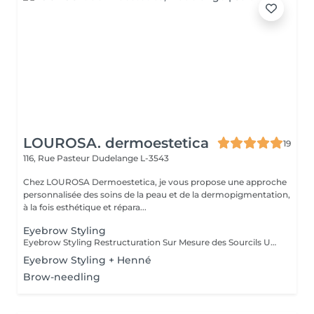
LOUROSA. dermoestetica
19
116, Rue Pasteur
Dudelange L-3543
Chez LOUROSA Dermoestetica, je vous propose une approche
personnalisée des soins de la peau et de la dermopigmentation,
à la fois esthétique et répara...
Eyebrow Styling
Eyebrow Styling Restructuration Sur Mesure des Sourcils Une mise en beauté précise et personnalisée pour sublimer votre regard. L'Eyebrow Styling est une prestation dédiée à la restructuration complète des sourcils, réalisée exclusivement à la pince pour garantir un travail d'une grande précision. Cette technique permet de respecter parfaitement la ligne naturelle du sourcil tout en l'adaptant harmonieusement à la morphologie du visage. Chaque prestation débute par une analyse de la forme du visage et de la structure naturelle des sourcils, afin de créer une ligne sur mesure qui équilibre et met en valeur les traits. Ce soin permet de : * restructurer la ligne des sourcils avec précision * harmoniser les sourcils avec la forme du visage * nettoyer et affiner le contour pour un rendu net et soigné * sublimer le regard de manière naturelle En option, il est possible d'ajouter une mise en couleur légère au crayon, afin de combler les zones clairsemées et d'intensifier la structure du sourcil tout en respectant sa teinte naturelle. Idéal pour entretenir ses sourcils ou pour retrouver une ligne parfaitement adaptée à son visage.
Eyebrow Styling + Henné
Brow-needling