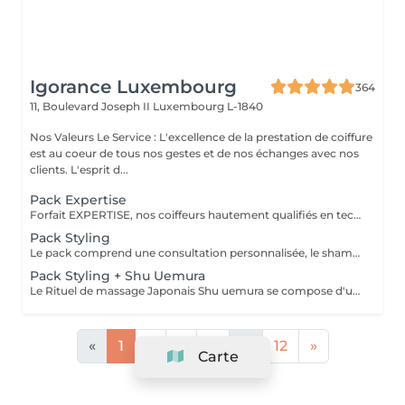
Igorance Luxembourg
364
11, Boulevard Joseph II
Luxembourg L-1840
Nos Valeurs Le Service : L'excellence de la prestation de coiffure
est au coeur de tous nos gestes et de nos échanges avec nos
clients. L'esprit d...
Pack Expertise
Forfait EXPERTISE, nos coiffeurs hautement qualifiés en technique anglo-saxonne, en formation continu et diplômés d’une académie anglaise à Paris. Vous offre une séance d’une heure avec votre coach en suivi beauté. Ce pack inclus : 1 h de prestation Un diagnostique personnalisé Shampoing spécifique Haircare Conditioner spécifique Produit de coiffage Coupe Styling Produit de finition
Pack Styling
Le pack comprend une consultation personnalisée, le shampooing et le conditionneur spécifiques REDKEN , le séchage et les produits de styling REDKEN * Tarifs à titre indicatifs à confirmer après la consultation personnalisée établit auprès de votre coiffeur/stylist/spécialiste * La direction se réserve le droit d’apporter des modifications pour le bon fonctionnement du salon
Pack Styling + Shu Uemura
Le Rituel de massage Japonais Shu uemura se compose d'un shampooing et d'un soin d'une durée de 30 minutes pour une relaxation une une réparation intense du cheveu et ensuite le pack styling
«
1
2
3
4
...
12
»
Carte