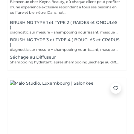
Bienvenue chez Keyna Beauty, où chaque client peut profiter
d'une expérience exclusive répondant à tous ses besoins en
coiffure et bien-être. Dans not...
BRUSHING TYPE 1 et TYPE 2 ( RAIDES et ONDULéS
)
diagnostic sur mesure + shampooing nourrissant, masque hydratant ,coiffage sérum et fixation finale. Important: cheveux sans tresse ni noeuds à l'arrivée; tout noeuds ou tressage entraîne l'annulation et 50% de la prestation est retenu. Toute arrivée retardée de 15-30 minutes ou plus entraînera l'annulation automatique du rendez-vous.
BRUSHING TYPE 3 et TYPE 4 ( BOUCLéS et CRéPUS
)
diagnostic sur mesure + shampooing nourrissant, masque hydratant ,coiffage sérum et fixation finale. Important: cheveux sans tresse ni noeuds à l'arrivée; tout noeuds ou tressage entraîne l'annulation et 50% de la prestation est retenu. Toute arrivée retardée de 15-30 minutes ou plus entraînera l'annulation automatique du rendez-vous.
Séchage au Diffuseur
Shampooing hydratant, après shampooing ,séchage au diffuseur sérum et fixation finale. Important: cheveux sans tresse ni nud à l'arrivée; tout nud ou tressage entraîne l'annulation et 50% de la prestation est retenu. Toute arrivée retardée de 15-30 minutes ou plus entraînera l'annulation automatique du rendez-vous.