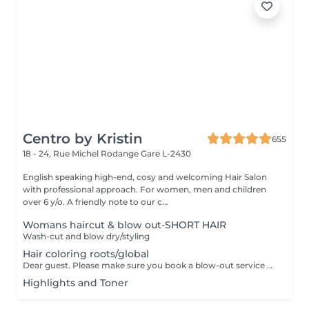
Centro by Kristin
655
18 - 24, Rue Michel Rodange
Gare L-2430
English speaking high-end, cosy and welcoming Hair Salon
with professional approach. For women, men and children
over 6 y/o. A friendly note to our c...
Womans haircut & blow out-SHORT HAIR
Wash-cut and blow dry/styling
Hair coloring roots/global
Dear guest. Please make sure you book a blow-out service after your color service, that is additional 30 minutes to the total service. Thank you for understanding. Team Centro
Highlights and Toner