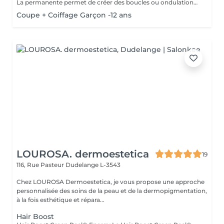
La permanente permet de créer des boucles ou ondulations durables tout en apportant du volume et du mouvement aux cheveux. Après un diagnostic personnalisé, la technique est adaptée à votre type de cheveux et au résultat souhaité. Le résultat dure généralement 2 à 3 mois selon la nature du cheveu et l'entretien. Disponible pour cheveux courts, mi-longs et longs. Supplément possible pour cheveux très longs ou très épais. Veuillez prendre note que les prix indiqués sur Salonkee sont communiqués à titre informatif et s'entendent de base. Ces derniers sont susceptibles de varier selon le diagnostic réalisé à votre arrivée au salon et l'expertise du professionnel à qui vous confiez votre beauté. Dans tous les cas, un devis précis vous sera proposé et toutes réalisations de prestations seront effectuées avec votre accord. Un grand merci d'avance pour votre compréhension. Au plaisir de vous recevoir très vite.
Coupe + Coiffage Garçon -12 ans
LOUROSA. dermoestetica
19
116, Rue Pasteur
Dudelange L-3543
Chez LOUROSA Dermoestetica, je vous propose une approche
personnalisée des soins de la peau et de la dermopigmentation,
à la fois esthétique et répara...
Hair Boost