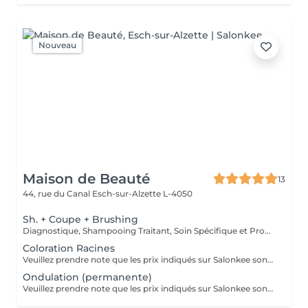
Nouveau
Maison de Beauté
13
44, rue du Canal
Esch-sur-Alzette L-4050
Sh. + Coupe + Brushing
Diagnostique, Shampooing Traitant, Soin Spécifique et Produits Coiffants inclus
Coloration Racines
Veuillez prendre note que les prix indiqués sur Salonkee sont communiqués à titre informatif et s'entendent de base. Ces derniers sont susceptibles de varier selon le diagnostic réalisé à votre arrivée au salon et l'expertise du professionnel à qui vous confiez votre beauté. Dans tous les cas, un devis précis vous sera proposé et toutes réalisations de prestations seront effectuées avec votre accord. Un grand merci d'avance pour votre compréhension. Au plaisir de vous recevoir très vite.
Ondulation (permanente)
Veuillez prendre note que les prix indiqués sur Salonkee sont communiqués à titre informatif et s'entendent de base. Ces derniers sont susceptibles de varier selon le diagnostic réalisé à votre arrivée au salon et l'expertise du professionnel à qui vous confiez votre beauté. Dans tous les cas, un devis précis vous sera proposé et toutes réalisations de prestations seront effectuées avec votre accord. Un grand merci d'avance pour votre compréhension. Au plaisir de vous recevoir très vite.