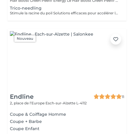
Hair Boost Green Peel® Energy Le Hair Boost Green Peel® Energy est un traitement naturel du cuir chevelu développé à partir de la méthode originale du GREEN PEEL® du Dr. Christine Schrammek. Ce protocole innovant a été conçu pour stimuler le cuir chevelu, favoriser un environnement optimal à la croissance des cheveux et améliorer leur qualité globale. Grâce à un mélange exclusif de plantes, de minéraux, d'enzymes et d'oligo-éléments, le soin active la microcirculation, stimule le renouvellement cellulaire et favorise l'apport en nutriments essentiels au niveau des follicules pileux. Le cuir chevelu est ainsi revitalisé, oxygéné et préparé à soutenir une croissance capillaire plus saine. Le traitement est particulièrement indiqué en cas de : * Chute de cheveux diffuse * Cheveux affinés ou fragilisés * Perte de densité capillaire * Cuir chevelu fatigué ou déséquilibré * Cheveux manquant de force et de vitalité Les bénéfices Stimule la microcirculation du cuir chevelu Favorise un environnement propice à la croissance des cheveux Revitalise les follicules pileux Améliore la qualité du cuir chevelu Renforce la vitalité et la résistance des cheveux Contribue à améliorer la densité capillaire au fil des séances
Trico-needling
Stimule la racine du poil Solutions efficaces pour accélérer la pousse du poil du cuir chevelu grâce aux traitements transépidermique
Nouveau
Endline
11
2, place de l’Europe
Esch-sur-Alzette L-4112
Coupe & Coiffage Homme
Coupe + Barbe
Coupe Enfant