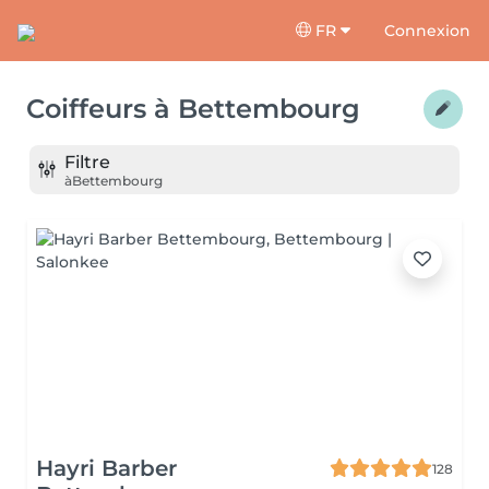
FR
Connexion
Coiffeurs
à
Bettembourg
Filtre
à
Bettembourg
Hayri Barber
128