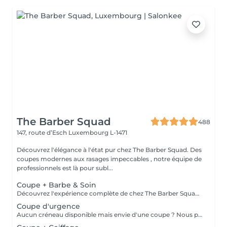
The Barber Squad
488
147, route d’Esch
Luxembourg L-1471
Découvrez l'élégance à l'état pur chez The Barber Squad. Des
coupes modernes aux rasages impeccables , notre équipe de
professionnels est là pour subl...
Coupe + Barbe & Soin
Découvrez l'expérience complète de chez The Barber Squad ! Shampooing & soins profonds + Coupe complète + Coiffage. Taille de Barbe & Contours à la lame & soins régénérant + Serviette Chaude & Froide + Nettoyage exfoliant du visage + Vapeur + Massage Relaxant + After Shave + Huile à barbe + Hydratation de la peau . Pour que votre expérience chez nous soit optimal , une boisson de votre choix vous est offerte !
Coupe d'urgence
Aucun créneau disponible mais envie d'une coupe ? Nous pouvons vous proposer un rendez-vous avant ou après nos horaires, ou durant la pause. Pour cette prestation, merci de contacter directement le shop.