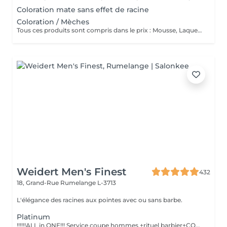
Coloration mate sans effet de racine
Coloration / Mèches
Tous ces produits sont compris dans le prix : Mousse, Laque, Gel, Soin démêlant, Shampoing spécifique. Tous les produits que nous utilisons sont des produits de qualité professionnelle.
Weidert Men's Finest
432
18, Grand-Rue
Rumelange L-3713
L'élégance des racines aux pointes avec ou sans barbe.
Platinum
!!!!!!ALL in ONE!!! Service coupe hommes +rituel barbier+COLORATION de BARBE +Waxing inclus sur confirmation personnelle Shampoing &styling inclus