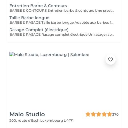
Entretien Barbe & Contours
BARBE & CONTOURS Entretien barbe & contours Une prestation idéale pour entretenir votre barbe et lui donner une forme nette et soignée. Cyril redéfinit les contours avec précision et travaille la longueur pour un résultat harmonieux. Finition aux ciseaux et à la tondeuse. Bienvenue dans notre espace Barber avec Cyril, notre expert barbier Nous accueillons notre clientèle masculine dans un espace Barber élégant et moderne, où Cyril, notre barbier, met son expertise au service de votre style. Que ce soit pour une coupe de cheveux impeccable ou un soin de barbe sur mesure, chaque prestation est réalisée avec précision et savoir-faire, dans une ambiance conviviale et raffinée.
Taille Barbe longue
BARBE & RASAGE Taille barbe longue Adaptée aux barbes fournies et longues, cette prestation permet d'équilibrer les volumes et de structurer votre barbe tout en respectant votre style. La coupe est réalisée aux ciseaux et à la tondeuse, avec des soins spécifiques pour nourrir et discipliner le poil. Bienvenue dans notre espace Barber avec Cyril, notre expert barbier Nous accueillons notre clientèle masculine dans un espace Barber élégant et moderne, où Cyril, notre barbier, met son expertise au service de votre style. Que ce soit pour une coupe de cheveux impeccable ou un soin de barbe sur mesure, chaque prestation est réalisée avec précision et savoir-faire, dans une ambiance conviviale et raffinée.
Rasage Complet (électrique)
BARBE & RASAGE Rasage complet électrique Un rasage rapide et efficace réalisé à la tondeuse et à la shavette électrique, idéal pour un look soigné et sans irritation. Bienvenue dans notre espace Barber avec Cyril, notre expert barbier Nous accueillons notre clientèle masculine dans un espace Barber élégant et moderne, où Cyril, notre barbier, met son expertise au service de votre style. Que ce soit pour une coupe de cheveux impeccable ou un soin de barbe sur mesure, chaque prestation est réalisée avec précision et savoir-faire, dans une ambiance conviviale et raffinée.
Malo Studio
370
200, route d'Esch
Luxembourg L-1471