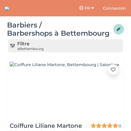
FR
Connexion
Barbiers /
Barbershops
à
Bettembourg
Filtre
à
Bettembourg
Coiffure Liliane Martone
12