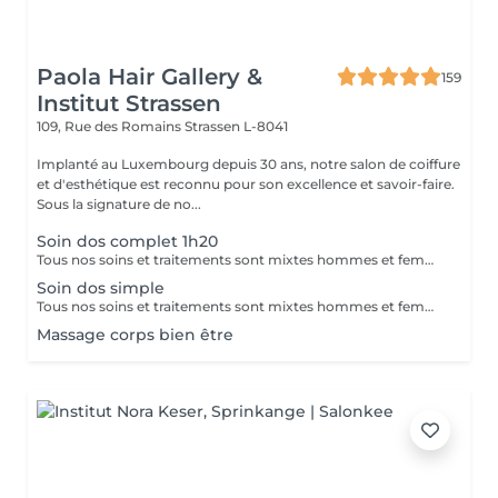
Paola Hair Gallery &
159
Institut Strassen
109, Rue des Romains
Strassen L-8041
Implanté au Luxembourg depuis 30 ans, notre salon de coiffure
et d'esthétique est reconnu pour son excellence et savoir-faire.
Sous la signature de no...
Soin dos complet 1h20
Tous nos soins et traitements sont mixtes hommes et femmes. Les traitements en cure sont valables six mois. Sur conseil de votre esthéticienne, des combinaisons de soins et de traitements sont possibles, afin d'obtenir un résultat optimal. Attention certain traitements nécessitent des explications préalables ainsi qu'une commande spécifique des coffrets et de soins personnalisés.
Soin dos simple
Tous nos soins et traitements sont mixtes hommes et femmes. Les traitements en cure sont valables six mois. Sur conseil de votre esthéticienne, des combinaisons de soins et de traitements sont possibles, afin d'obtenir un résultat optimal. Attention certain traitements nécessitent des explications préalables ainsi qu'une commande spécifique des coffrets et de soins personnalisés.
Massage corps bien être