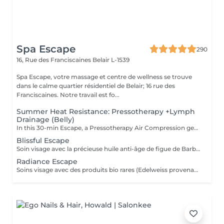
Spa Escape
290
16, Rue des Franciscaines
Belair L-1539
Spa Escape, votre massage et centre de wellness se trouve
dans le calme quartier résidentiel de Belair; 16 rue des
Franciscaines. Notre travail est fo...
Summer Heat Resistance: Pressotherapy +Lymph
Drainage (Belly)
In this 30-min Escape, a Pressotherapy Air Compression gently tightens & relaxes the legs to boosts lymphatic drainage and reduces water retention. We add a Lymphatic Drainage Belly Massage to soothe tension and/or toxins caught in the tummy area. Your legs, and feet feel lighter, your body feels less bloated. This offer is available on Tuesday to Thursday from 10 to 3pm.
Blissful Escape
Soin visage avec la précieuse huile anti-âge de figue de Barbarie suivi d'un massage crânien + visage, cou, épaules puis un massage oriental des pieds et des jambes. Ce soin commence par un rafraîchissement stimulant des pieds pour favoriser la circulation sanguine et la relaxation.
Radiance Escape
Soins visage avec des produits bio rares (Edelweiss provenant des montagnes et Punarvana plante ayurvédique) + 60 minutes de massage aromatique. Ce soin commence par un rafraîchissement stimulant des pieds pour favoriser la circulation sanguine et la relaxation.