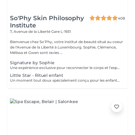
So'Phy Skin Philosophy
408
Institute
7, Avenue de la Liberté
Gare L-1931
Bienvenue chez So'Phy, votre institut de beauté situé au coeur
de l'Avenue de la Liberté à Luxembourg. Sophie, Clémence,
Mélissa et Gwen sont ravies ...
Signature by Sophie
Une expérience exclusive pour reconnecter le corps et l'esprit. Ce soin signature débute par un bain de pieds chaud et délassant, invitant le corps à ralentir et à relâcher les premières tensions. Il se poursuit par un massage du dos profondément relaxant, conçu pour libérer les tensions musculaires, apaiser le système nerveux et installer un véritable lâcher-prise. L'expérience continue avec un soin du visage entièrement personnalisé, adapté aux besoins spécifiques de votre peau, afin de la nettoyer, l'hydrater et lui redonner confort et éclat. Au coeur de ce rituel se trouve le massage signature de Sophie, le KobiLift® : une gestuelle précise et enveloppante qui stimule, draine et raffermit la peau tout en illuminant le teint. Au-delà des résultats visibles, ce soin procure une profonde sensation d'équilibre, de légèreté et de renouveau. Un moment suspendu, où le temps ralentit, l'esprit s'apaise et le corps se sent pleinement pris en charge. Idéal pour celles et ceux qui recherchent une relaxation profonde, une peau lumineuse et une véritable parenthèse de reconnexion.
Little Star - Rituel enfant
Un moment tout doux spécialement conçu pour les enfants, afin de leur faire découvrir le plaisir de prendre soin d'eux dans un cadre rassurant et bienveillant. Vous choisissez la durée du soin (60 ou 90 minutes), et nous créons un rituel adapté à leur âge, à leurs envies et à leur sensibilité. L'expérience peut inclure différents soins tels qu'un mini soin du visage, un massage relaxant, une mini manucure ou pédicure, avec possibilité de pose de vernis. Chaque séance est pensée comme un moment ludique et apaisant, pour initier les plus jeunes au bien-être tout en douceur. Un instant de détente idéal pour leur offrir une première expérience en institut, dans le respect de leur rythme et de leurs besoins.