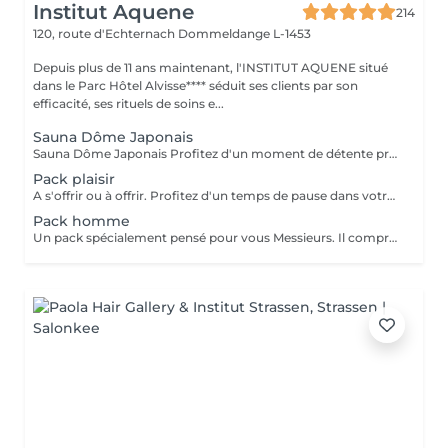
Institut Aquene
214
120, route d'Echternach
Dommeldange L-1453
Depuis plus de 11 ans maintenant, l'INSTITUT AQUENE situé
dans le Parc Hôtel Alvisse**** séduit ses clients par son
efficacité, ses rituels de soins e...
Sauna Dôme Japonais
Sauna Dôme Japonais Profitez d'un moment de détente profonde grâce au Sauna Dôme Japonais, une technologie de chaleur douce qui enveloppe le corps tout en laissant la tête à l'air libre. Ce soin favorise : la relaxation musculaire l'élimination des toxines l'activation de la circulation sanguine une sensation de bien-être immédiate Idéal pour relâcher les tensions, purifier l'organisme et offrir au corps un véritable moment de lâcher-prise.
Pack plaisir
A s'offrir ou à offrir. Profitez d'un temps de pause dans votre quotidien. Ce pack comprend: - Un soin visage hyaluronique pour l'éclat, l'hydratation et anti-rides. Convient à tout type de peau. - Un masque de massage pour les yeux (Eye Bar) - Un gommage corps - Un enveloppement corps pour renourrir la peau - Un bain de paraffine pour les mains - Une pédicure Prix 275€ au lieu de 325€
Pack homme
Un pack spécialement pensé pour vous Messieurs. Il comprend: - Un soin visage océan pour l'antifatigue, rafraîchir la peau et l'anti-rides. Convient à tout type de peau. - Microdermabrasion pour une peau plus douce - Un soin des yeux - Un masque de massage (Eye Bar) - Un massage crânien - Une pédicure Prix 256€ au lieu de 283€