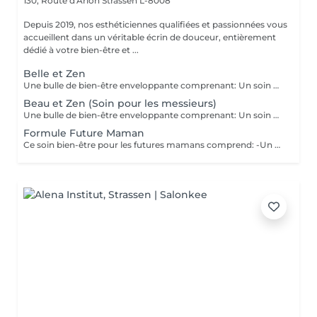
130, Route d'Arlon
Strassen L-8008
Depuis 2019, nos esthéticiennes qualifiées et passionnées vous
accueillent dans un véritable écrin de douceur, entièrement
dédié à votre bien-être et ...
Belle et Zen
Une bulle de bien-être enveloppante comprenant: Un soin du visage nettoyant et hydratant d'une durée de 60 minutes. (Démaquillage, gommage, extraction des comédons, massage visage, masque et crème de soin) Une manucure ( Limage, la pousse et coupe des cuticules, gommage et massage avec crème de soin. Base transparente comprise si souhaitée) Un massage relaxant des pieds ou des mains d'une durée de 20 minutes
Beau et Zen (Soin pour les messieurs)
Une bulle de bien-être enveloppante comprenant: Un soin visage éclat d'une durée de 50 minutes adapté à votre type de peau (Nettoyage, gommage, extraction des comédons, massage visage, masque et crème de soin) Un massage relaxant du dos d'une durée de 20 minutes. Une manucure ( Limage, la pousse et coupe des cuticules, gommage et massage avec crème de soin)
Formule Future Maman
Ce soin bien-être pour les futures mamans comprend: -Un soin Visage Hydratant 60 minutes. -Une beauté des pieds -Un massage pré-natal 50 minutes -Un soin drainant des jambes 20 minutes Un petite bulle de bien-être à s'offrir ou se faire offrir. Possibilité de faire les soins le même jour, ou sur plusieurs jours.