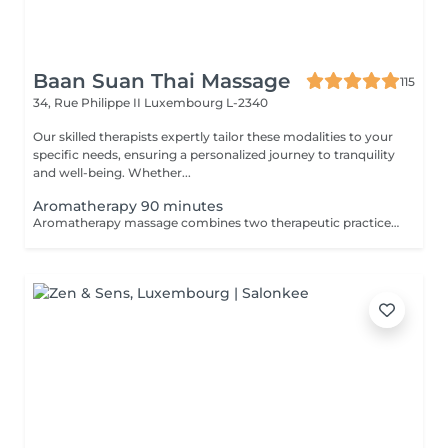
Baan Suan Thai Massage
115
34, Rue Philippe II
Luxembourg L-2340
Our skilled therapists expertly tailor these modalities to your
specific needs, ensuring a personalized journey to tranquility
and well-being. Whether...
Aromatherapy 90 minutes
Aromatherapy massage combines two therapeutic practices to create wonderful results. Aromatherapy is an ancient approach that provides a number of health and emotional benefits. Essential oils such as lavender, orange blossom, and peppermint offer unique effects to the senses. Massage uses pressure and touch to offer healing and stress relief by stimulating the lymphatic, circulatory, nervous, and musculoskeletal systems.