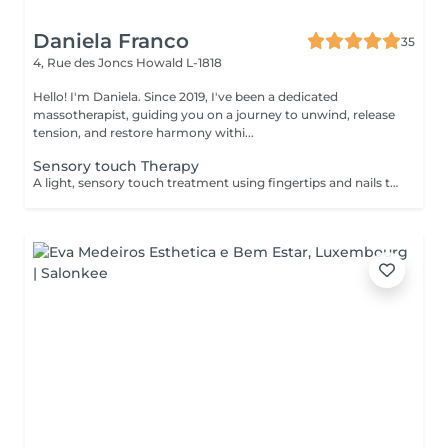
Daniela Franco
35
4, Rue des Joncs
Howald L-1818
Hello! I'm Daniela. Since 2019, I've been a dedicated
massotherapist, guiding you on a journey to unwind, release
tension, and restore harmony withi...
Sensory touch Therapy
A light, sensory touch treatment using fingertips and nails to promote deep relaxation, stress relief and overall well-being. This soothing touch complements conventional massage by gently stimulating the nervous system and enhancing calmness. 1 zone you can chose: Head Back Arms 3 zones is Head Back Arms.