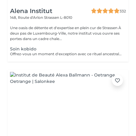
Alena Institut
332
148, Route d'Arlon
Strassen L-8010
Une oasis de détente et d'expertise en plein cur de Strassen À
deux pas de Luxembourg-Ville, notre institut vous ouvre ses
portes dans un cadre chale...
Soin kobido
Offrez-vous un moment d'exception avec ce rituel ancestral japonais. Le Kobido stimule la circulation, tonifie les muscles du visage et apporte un éclat naturel immédiat. Grâce à des manuvres précises et profondes, il détend les tensions, lisse les traits et procure une sensation de légèreté et de bien-être. Un soin complet qui illumine le visage tout en apaisant l'esprit.