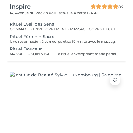
Inspire
84
14, Avenue du Rock'n'Roll
Esch-sur-Alzette L-4361
Rituel Eveil des Sens
GOMMAGE - ENVELOPPEMENT - MASSAGE CORPS ET CUIR CHEVELU Ce rituel sensoriel sublime votre peau et réveille vos sens. Un gommage délicat, suivi d'un enveloppement nourrissant, détendent le corps pendant qu'un massage du cuir chevelu apaise l'esprit. Le soin se poursuit avec un massage du corps de 30 minutes, pour une peau satiné, un esprit léger et un corps profondément relaxé.
Rituel Féminin Sacré
Une reconnexion à son corps et sa féminité avec le massage Babylonien. Un "massage émotionnel" réconfortant et enveloppant par ses manuvres ondulantes. Une huile naturelle au lotus sacré est utilisée pour sublimer la peau et le rituel se clôture par le tirage d'une carte dans l'oracle des Femmes Ancestrales pour recevoir leur message. Un véritable voyage à la rencontre de soi.
Rituel Douceur
MASSAGE - SOIN VISAGE Ce rituel enveloppant marie parfaitement détente corporelle et éclat du visage. Après un massage de 30 minutes pour relâcher les tensions, votre peau est choyée lors d'un soin visage complet, révélant sa lumière naturelle. Une bulle de douceur pour retrouver équilibre et sérénité.