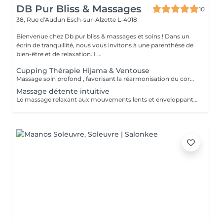
DB Pur Bliss & Massages
10
38, Rue d'Audun
Esch-sur-Alzette L-4018
Bienvenue chez Db pur bliss & massages et soins ! Dans un
écrin de tranquillité, nous vous invitons à une parenthèse de
bien-être et de relaxation. L...
Cupping Thérapie Hijama & Ventouse
Massage soin profond , favorisant la réarmonisation du corp et de l'esprit . Tensions musculaires , articulaires , régénération , améliore les défenses immunitaire . Soulage les douleurs chroniques de multiples maladies, tensions nerveuses , migraines. Et bien plus encore .
Massage détente intuitive
Le massage relaxant aux mouvements lents et enveloppants, idéal pour relâcher les tensions et apaiser l'esprit. .