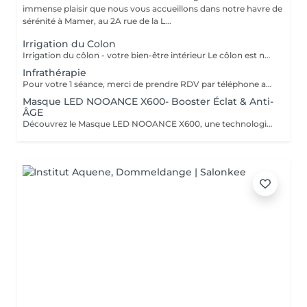
immense plaisir que nous vous accueillons dans notre havre de
sérénité à Mamer, au 2A rue de la L...
Irrigation du Colon
Irrigation du côlon - votre bien-être intérieur Le côlon est notre deuxième cerveau : pour une véritable harmonie, il est essentiel de prendre soin à la fois de son mental et de sa digestion. Une séance se déroule en deux temps : - Un échange personnalisé sur votre hygiène de vie, afin de vous donner des conseils alimentaires adaptés.( + ou - 30 minutes) - La séance d'irrigation ( + ou - 45 minutes), réalisée en douceur avec un appareil spécialisé, pour purifier et régénérer votre système digestif. Bienfaits : * Soulage ballonnements et lourdeurs * Améliore le transit * Élimine gaz et fermentations * Favorise une flore intestinale équilibrée * Apporte légèreté, vitalité et détente L'extérieur reflète l'intérieur : une peau lumineuse et un bien-être visible commencent par un côlon équilibré. Pour plus d'informations, consultez notre site : https://www.oxyzen.lu/massages/irrigation-du-colon.html
Infrathérapie
Pour votre 1 séance, merci de prendre RDV par téléphone afin que nous puissions définir ensemble le programme le plus adapté à vos attentes : +352 661 271 063 Infrathérapie Vital Dome une chaleur douce et profonde Souvent comparée au sauna, l'infrathérapie est différente : elle utilise les infrarouges longs (sans lumière, chaleur progressive). Résultat : une élimination jusqu'à 20 fois plus de toxines et metaux lourds qu'un sauna classique, tout en apportant confort et détente. Bienfaits : * Détox : élimine toxines et métaux lourds, relance le drainage, oxygène les tissus. * Beauté : raffermit, régénère la peau, atténue rides et cellulite. * Relaxation : réduit stress, tensions nerveuses et améliore le sommeil. * Sport : récupération, oxygénation musculaire, réduit courbatures et raideurs. * Santé : stimule l'immunité, apaise douleurs articulaires et rhumatismes. * Saisons : en hiver, réchauffe durablement et prévient les maux ; en été, soulage jambes lourdes et rétention d'eau. Avec ses 38 programmes personnalisés, l'infrathérapie s'adapte à vos besoins Cure conseillée : 1 à 2 séances par semaine pendant 5 semaines, puis 1 toutes les 1 à 2 semaines. Tarifs : séance 45 min 49€ | séance 60 min 59€ | forfaits disponibles : Séances de 45 min 5 séances : 200€ 10 séances : 350€ 20 séances : 600€ Séances de 60 min. 1 séance de 1h : 59€ 5 séances : 240€ 10 séances : 475€ 20 séances : 850€ Pour plus d'informations, consultez notre site : https://www.oxyzen.lu/massages/infratherapie.html
Masque LED NOOANCE X600- Booster Éclat & Anti-
ÂGE
Découvrez le Masque LED NOOANCE X600, une technologie de luminothérapie conçue pour améliorer l'éclat de la peau, stimuler le collagène et aider à réduire les signes de fatigue et de l'âge en seulement 10 minutes. Séance découverte : 15€ au lieu de 20€ Si vous testez le masque puis décidez de l'acheter chez OXYZEN MAMER : 10% de remise sur le masque NOOANCE X600 : 629,10€ au lieu de 699€ Séance découverte remboursée : -20€ 2 séances d'Infrathérapie offertes d'une valeur de 98€ Soit un avantage total de 187,90€ offert chez OXYZEN MAMER. L'association du Masque NOOANCE X600 et de l'Infrathérapie permet d'optimiser les résultats grâce à une meilleure stimulation et récupération cellulaire.