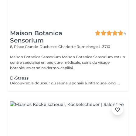
Maison Botanica
4
Sensorium
6, Place Grande-Duchesse Charlotte
Rumelange L-3710
Maison Botanica Sensorium Maison Botanica Sensorium est un
centre spécialisé en pédicure médicale, soins du visage
botaniques et soins dermo-capillai...
D-Stress
Découvrez la douceur du sauna japonais à infrarouge long, une chaleur enveloppante qui favorise une relaxation profonde, stimule la sudation naturelle et procure une véritable sensation de légèreté . Un rituel idéal pour relâcher les tensions, revitaliser le corps et apaiser l'esprit.