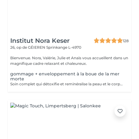
Institut Nora Keser
128
26, op de GÉIEREN
Sprinkange L-4970
Bienvenue. Nora, Valérie, Julie et Anaïs vous accueillent dans un
magnifique cadre relaxant et chaleureux.
gommage + enveloppement à la boue de la mer
morte
Soin complet qui détoxifie et reminéralise la peau et le corps grâce à la boue de la Mer Morte. La peau sera plus lisse, plus douce, effet drainant grâce a l'application d'une crème en fin de soin.