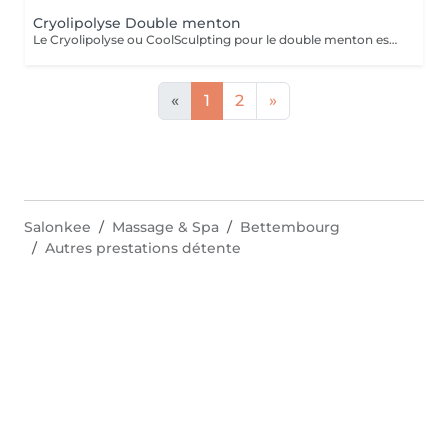
Cryolipolyse Double menton
Le Cryolipolyse ou CoolSculpting pour le double menton est un traitement esthétique efficace et non invasif permettant de réduire l'apparence du double menton. Cette méthode utilise des températures très basses pour détruire les cellules graisseuses situées sous la peau, qui sont ensuite éliminées naturellement par le corps sans endommager les tissus environnants. Le résultat est une réduction visible de la graisse sous-mentonnière, pour un visage plus affiné. Avantages : Réduction de l'apparence du double menton sans chirurgie ; Traitement Non invasif et sans douleur ; Résultats visibles après quelques séances. Réservez dès aujourd'hui votre séance de Cryolipolyse pour le double menton et découvrez les résultats incroyables de cette technologie innovante !
«
1
2
»
Salonkee
Massage & Spa
Bettembourg
Autres prestations détente