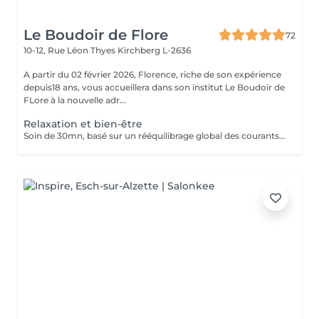
Le Boudoir de Flore
72
10-12, Rue Léon Thyes
Kirchberg L-2636
A partir du 02 février 2026, Florence, riche de son expérience
depuis18 ans, vous accueillera dans son institut Le Boudoir de
FLore à la nouvelle adr...
Relaxation et bien-être
Soin de 30mn, basé sur un rééquilibrage global des courants d'énergies dans le corps. La technique des polarités apporte une grande détente, soulage les douleurs et élimine tous les blocages énergétiques situés entre les articulations. Associé à 30mn de magnétisme crânien. Pour ce soin, vous pouvez rester habillé.