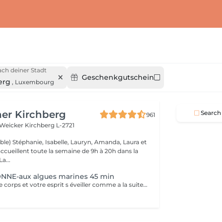
ch deiner Stadt
Geschenkgutschein
erg
,
Luxembourg
er Kirchberg
Search
961
 Weicker
Kirchberg L-2721
ble) Stéphanie, Isabelle, Lauryn, Amanda, Laura et
ccueillent toute la semaine de 9h à 20h dans la
onne humeur ! La...
NE-aux algues marines 45 min
Vous sentez votre corps et votre esprit s éveiller comme a la suite d un bain dans l OCEAN. Vous vous tonicité et leur confort. sentez légère et revitalisée. Vos jambes retrouvent leur tonicité et leur confort