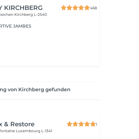
Y KIRCHBERG
468
steichen
Kirchberg L-2540
RTIVE JAMBES
ung von Kirchberg gefunden
x & Restore
1
efontaine
Luxembourg L-1341