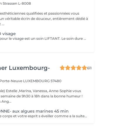
on
Strassen L-8008
 esthéticiennes qualifiées et passionnées vous
 un véritable écrin de douceur, entièrement dédié à
...
 visage
Le soin KOBIDO pour le visage est un soin LIFTANT. Le soin dure 1h15, et vous permettra de lifter complètement votre visage. Il est idéal de venir démaquillé pour commencer ce rituel. La praticienne commencera par un enchaînement de serviettes chaudes, puis viendra stimuler les cellules avec un instrument le RIDOKI. Suivi d'un massage doux avec des techniques de massage spécifiques au Kobido. Puis elle effectura des points de pressions sur les méridiens, pour terminer avec un passage au ROULEAU DE JADE. Laissez-vous porter par ce rituel anti-âge d'exeption à la fois relaxant et liftant.
her Luxembourg-
611
a Porte-Neuve
LUXEMBOURG 57480
le) Estelle ,Marina, Vanessa, Anne-Sophie vous
la semaine de 9h30 à 18h dans la bonne humeur !
 Ang...
NE- aux algues marines 45 min
Vous sentez votre corps et votre esprit s éveiller comme a la suite d un bain dans l OCEAN. Vous vous tonicité et leur confort. sentez légère et revitalisée. Vos jambes retrouvent leur tonicité et leur confort