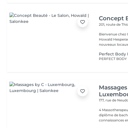
Concept B
201, route de Thi
Bienvenue chez Concept Beauté L'
Howald Hesperang
nouveaux locaux 
Perfect Body
Massages 
Luxembo
177, rue de Neud
4 Massotherapeu
diplôme de bache
connaissances en