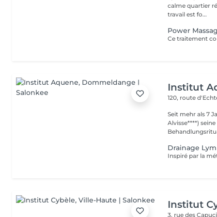
calme quartier ré
travail est fo...
Power Massa
Institut 
120, route d'Ech
Seit mehr als 7 
Alvisse****) seine
Behandlungsritua
Drainage Lym
Institut C
3, rue des Capuc