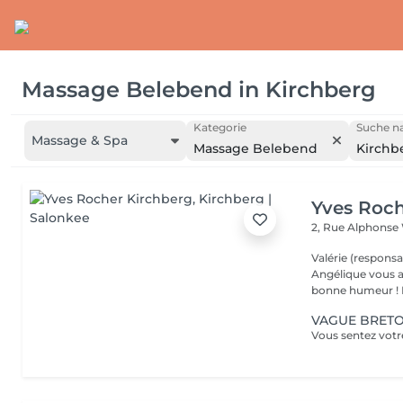
Massage Belebend
in
Kirchberg
Kategorie
Suche na
Massage & Spa
Massage Belebend
Kirchb
Yves Roch
2, Rue Alphonse
Valérie (responsa
Angélique vous a
b
VAGUE BRETON