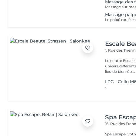
Massage des t
Massage palpé
Escale Be
1, Rue des Ther
Le centre Escale
univers différents. A l'étage, profitez d'une atmosphère rela
lieu de bien-êtr...
LPG - Cellu M
.
Spa Esca
16, Rue des Fran
Spa Escape, votr