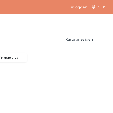
Einloggen
DE
Karte anzeigen
 in map area