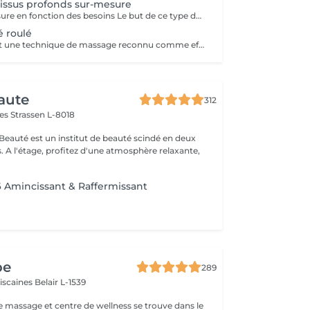
issus profonds sur-mesure
Massage sur mesure en fonction des besoins Le but de ce type de massage sera de travailler plus en profondeur sur les zones de tensions et de douleur, le rythme est modéré et la pression élevée (mais toujours adaptée en fonction de votre ressenti)
 roulé
Le palpé roulé est une technique de massage reconnu comme efficace contre la cellulite, à réaliser régulièrement pour de meilleurs résultats
aute
312
mes
Strassen L-8018
 Beauté est un institut de beauté scindé en deux
xante,
6 Amincissant & Raffermissant
pe
289
ciscaines
Belair L-1539
e massage et centre de wellness se trouve dans le