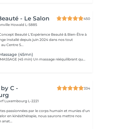
eauté - Le Salon
450
onville
Howald L-5885
Expérience Beauté & Bien-Être à
e Installé depuis juin 2024 dans nos tout
au Centre S...
 Massage (45mn)
PERFECT BODY MASSAGE (45 min) Un massage rééquilibrant qui allie des techniques relaxantes et tonifiantes pour une détente profonde du corps et de l'esprit. Ce soin sur-mesure, adapté à vos besoins, favorise la détente musculaire tout en stimulant la circulation pour une sensation de légèreté et de bien-être absolu. Les textures soyeuses et les actifs botaniques Comfort Zone, formulés sans silicones ni parabènes, enveloppent votre peau de douceur et hydratent intensément.
by C -
334
urg
orf
Luxembourg L-2221
tes passionnées par le corps humain et munies d'un
lor en kinésithérapie, nous saurons mettre nos
 anat...