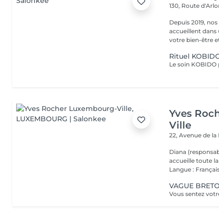
130, Route d'Arl
Depuis 2019, nos
accueillent dans
votre bien-être et 
Rituel KOBIDO
Yves Roc
Ville
22, Avenue de l
Diana (responsab
accueille toute 
Langue : Français
VAGUE BRETON