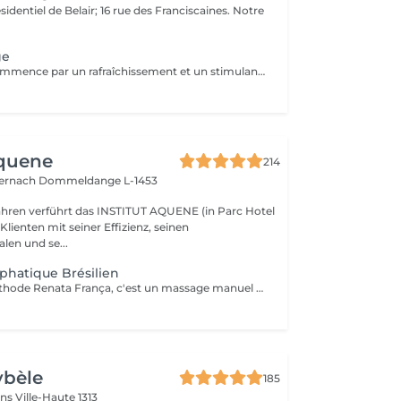
sidentiel de Belair; 16 rue des Franciscaines. Notre
ge
Ce traitement commence par un rafraîchissement et un stimulant des pieds aux huiles essentielles. Un massage profond de tout le corps pour soulager les tensions accumulées dans les muscles du dos, des épaules, du cou et de la tête. Un paquet de boue dégageant de la chaleur et absorbant les tensions est appliqué sur les zones de fatigue et de douleur musculaire pour soulager les tensions et faciliter la récupération musculaire.
Aquene
214
ternach
Dommeldange L-1453
Jahren verführt das INSTITUT AQUENE (in Parc Hotel
 Klienten mit seiner Effizienz, seinen
len und se...
phatique Brésilien
Inspiré par la méthode Renata França, c'est un massage manuel destiné a stimuler la circulation lymphatique et à détoxifier l'organisme. Par des manuvres manuelles variant la pression en suivant le sens de la circulation lymphatique l'organisme est nettoyé et son système immunitaire renforcé. La lymphe draine les liquides excédentaires, les toxines et les débris cellulaires pour un résultat immédiat ! Peut être fait avant une séance de madérothérapie pour encore plus de bien fait !!
ybèle
185
ins
Ville-Haute 1313