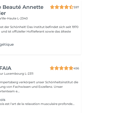
de Beauté Annette
597
ier
Ville-Haute L-2340
 Das Institut befindet sich seit 1970
nd ist offizieller Hoflieferant sowie das älteste
gétique
 FAIA
456
eur
Luxembourg L-2311
mpertsberg verkörpert unser Schönheitsinstitut die
ng von Fachwissen und Exzellenz. Unser
rtenteam e...
ois
Le Massage Suédois est l'art de la relaxation musculaire profonde. Nos thérapeutes experts utilisent des mouvements fluides et des pressions modulables pour détendre les muscles et réduire les tensions. Idéal pour soulager le stress, améliorer la circulation et retrouver une mobilité optimale. Offrez à votre corps le traitement qu'il mérite et ressentez la différence dès la première séance.