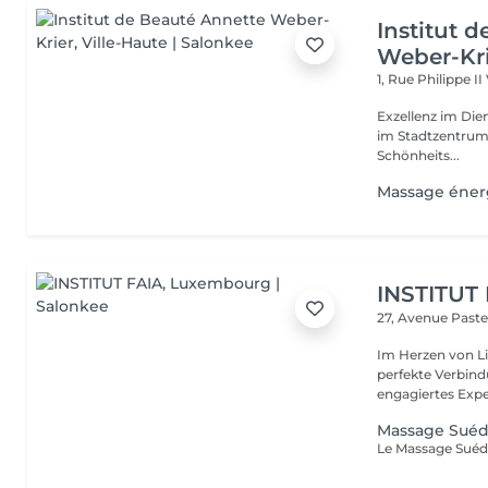
Institut 
Weber-Kr
1, Rue Philippe II
Exzellenz im Dienst der Schönheit!
im Stadtzentrum u
Schönheits...
Massage éner
INSTITUT
27, Avenue Past
Im Herzen von Li
perfekte Verbindu
engagiertes Expe
Massage Suéd