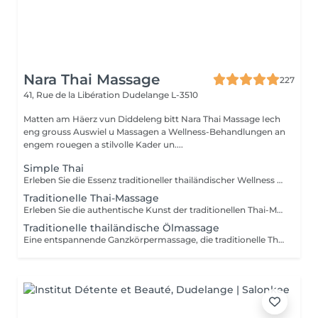
Nara Thai Massage
227
41, Rue de la Libération
Dudelange L-3510
Matten am Häerz vun Diddeleng bitt Nara Thai Massage Iech
eng grouss Auswiel u Massagen a Wellness-Behandlungen an
engem rouegen a stilvolle Kader un....
Simple Thai
Erleben Sie die Essenz traditioneller thailändischer Wellness in einem harmonischen Wohlfühlritual. Entwickelt, um den Körper zu entspannen, muskuläre Verspannungen zu lösen, die Durchblutung zu fördern und ein lang anhaltendes Gefühl von Balance und Wohlbefinden zu schenken. Enthalten sind: Traditionelle Thai-Ölmassage 90 Min. Thai-Fußreflexzonenmassage 45 Min.
Traditionelle Thai-Massage
Erleben Sie die authentische Kunst der traditionellen Thai-Massage eine Ganzkörperbehandlung ohne Öl, die Akupressur, Dehnungen und rhythmische Drucktechniken kombiniert. Ideal zur Lösung von Muskelverspannungen, zur Verbesserung der Beweglichkeit, zur Förderung der Durchblutung und für ein nachhaltiges Gefühl von Entspannung und Wohlbefinden.
Traditionelle thailändische Ölmassage
Eine entspannende Ganzkörpermassage, die traditionelle Thai-Massagetechniken mit hochwertigen natürlichen Ölen kombiniert. Sanfte Drucktechniken und fließende Bewegungen helfen, Muskelverspannungen zu lösen, die Durchblutung zu fördern, Stress abzubauen und Körper sowie Geist nachhaltig zu entspannen.