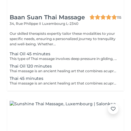
Baan Suan Thai Massage
115
34, Rue Philippe II
Luxembourg L-2340
Our skilled therapists expertly tailor these modalities to your
specific needs, ensuring a personalized journey to tranquility
and well-being. Whether...
Thai Oil 45 minutes
This type of Thai massage involves deep pressure in gliding, rolling, and stretching movements. Release the tension stored in knots in your body with an oil massage led by a combination of movements led by the palms, thumbs, elbows, and knees of our professional practitioners. Relax and unwind as your tensions unravel before you, and experience a moment of zen like never before.
Thai Oil 120 minutes
Thai massage is an ancient healing art that combines acupressure, assisted yoga postures, and deep stretching to promote physical and mental well-being. This therapeutic practice aims to release tension, improve flexibility, and enhance energy flow throughout the body. Thai massage offers a holistic approach to relaxation, leaving you feeling invigorated, balanced, and rejuvenated.
Thai 45 minutes
Thai massage is an ancient healing art that combines acupressure, assisted yoga postures, and deep stretching to promote physical and mental well-being. This therapeutic practice aims to release tension, improve flexibility, and enhance energy flow throughout the body. Thai massage offers a holistic approach to relaxation, leaving you feeling invigorated, balanced, and rejuvenated.