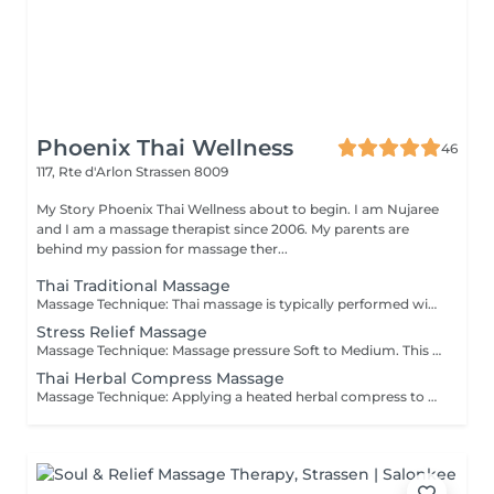
Phoenix Thai Wellness
46
117, Rte d'Arlon
Strassen 8009
My Story Phoenix Thai Wellness about to begin. I am Nujaree
and I am a massage therapist since 2006. My parents are
behind my passion for massage ther...
Thai Traditional Massage
Massage Technique: Thai massage is typically performed with the recipient fully clothed in loose, comfortable clothing, and without the use of oils or lotions. This ancient practice combines gentle point-pressure techniques, deep tissue methods, and yoga-like stretching. It is designed to promote relaxation, enhance flexibility, and relieve tension throughout the body. Each session is tailored to meet the individual's specific needs, ensuring a personalized experience that addresses both physical and everyday emotional stressors.
Stress Relief Massage
Massage Technique: Massage pressure Soft to Medium. This massage is celebrated for its gentle, rhythmic strokes that soothe the nervous system, making it the perfect choice for beginners exploring stress relief options and looking to ease mild muscle tension.
Thai Herbal Compress Massage
Massage Technique: Applying a heated herbal compress to the body to soothe and ease muscle tension. A Thai massage with a hot herbal compress promotes emotional well-being while relaxing tight muscles and stiffness. Adhering to traditional methods, a muslin cloth packed with aromatic spices and herbs is gently steamed to deliver its deeply comforting and nourishing properties.