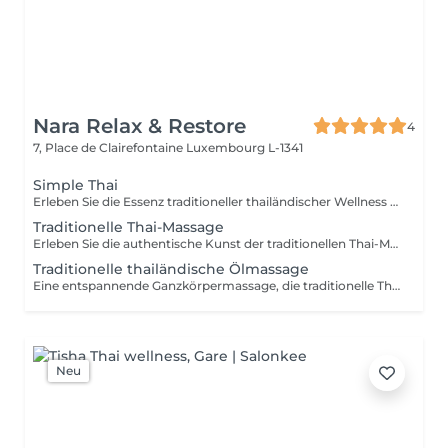
Nara Relax & Restore
4
7, Place de Clairefontaine
Luxembourg L-1341
Simple Thai
Erleben Sie die Essenz traditioneller thailändischer Wellness in einem harmonischen Wohlfühlritual. Entwickelt, um den Körper zu entspannen, muskuläre Verspannungen zu lösen, die Durchblutung zu fördern und ein lang anhaltendes Gefühl von Balance und Wohlbefinden zu schenken. Enthalten sind: Traditionelle Thai-Ölmassage 90 Min. Thai-Fußreflexzonenmassage 45 Min.
Traditionelle Thai-Massage
Erleben Sie die authentische Kunst der traditionellen Thai-Massage eine Ganzkörperbehandlung ohne Öl, die Akupressur, Dehnungen und rhythmische Drucktechniken kombiniert. Ideal zur Lösung von Muskelverspannungen, zur Verbesserung der Beweglichkeit, zur Förderung der Durchblutung und für ein nachhaltiges Gefühl von Entspannung und Wohlbefinden.
Traditionelle thailändische Ölmassage
Eine entspannende Ganzkörpermassage, die traditionelle Thai-Massagetechniken mit hochwertigen natürlichen Ölen kombiniert. Sanfte Drucktechniken und fließende Bewegungen helfen, Muskelverspannungen zu lösen, die Durchblutung zu fördern, Stress abzubauen und Körper sowie Geist nachhaltig zu entspannen.
Neu