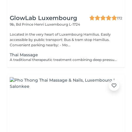
GlowLab Luxembourg
172
9b, Bd Prince Henri
Luxembourg L-1724
Located in the very heart of Luxembourg Hamilius. Easily
accessible by public transport: Bus & tram stop Hamilius.
Convenient parking nearby: - Mo...
Thai Massage
A traditional therapeutic treatment combining deep pressure, stretching, and acupressure techniques to restore body balance and improve flexibility. The treatment is performed through a sequence of rhythmic compressions and assisted stretches, helping to release muscle tension, improve mobility, and stimulate energy flow throughout the body. This method provides both physical relaxation and глубокое восстановление, leaving the body feeling lighter, more flexible, and re-energised. TREATMENT OPTIONS: - 60 minutes - focused full body treatment - 90 minutes - extended treatment with deeper work and additional stretching BENEFITS: - Relieves muscle tension and stiffness - Improves flexibility and mobility - Stimulates circulation - Reduces stress and fatigue - Restores energy balance - Enhances overall wellbeing INDICATIONS: - Muscle tension and stiffness - Limited mobility - Physical fatigue - Stress and tension - Sedentary lifestyle CONTRAINDICATIONS: - Pregnancy - Acute inflammatory conditions - Severe musculoskeletal disorders - Recent injuries - Cardiovascular conditions (severe) TREATMENT COURSE & FREQUENCY: Can be performed as needed for relaxation or recovery. For therapeutic effect, sessions are recommended 1-2 times per week. For maintenance - once every 2-4 weeks. A personalised treatment plan will be recommended during consultation.