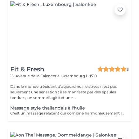
Fit & Fresh
3
15, Avenue de la Faiencerie
Luxembourg L-1510
Dans le monde trépidant d'aujourd'hui, le stress n'est pas
seulement une sensation : il se manifeste par des épaules
tendues, un sommeil agité et une ...
Massage style thaïlandais à l'huile
C'est un massage relaxant qui combine harmonieusement les éléments du massage thaï traditionnel à l'utilisation d'huile chaude, offrant un soulagement des tensions musculaires et favorisant la circulation sanguine. Cette technique douce, basée sur des mouvements fluides et une profonde influence sur les tissus, s'enrichit d'éléments d'étirement pour une expérience revitalisante.