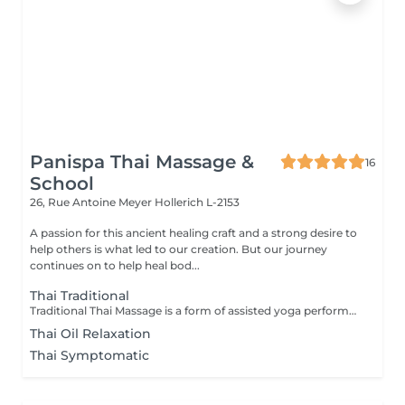
Panispa Thai Massage &
16
School
26, Rue Antoine Meyer
Hollerich L-2153
A passion for this ancient healing craft and a strong desire to
help others is what led to our creation. But our journey
continues on to help heal bod...
Thai Traditional
Traditional Thai Massage is a form of assisted yoga performed by the massage therapist. The therapy is a physical, full body massage that combines a number of gentle, flowing exercises to move the body to loosen up muscles and joints, along with acupressure and reflexology to assist with all-over well being and relaxation. Benefits from Traditional Thai Massage can include: Increased circulation Muscle relaxation Better Mood Improved flexibility Improved Mobility Mental Clarity Better concentration A Traditional Thai Massage is a fairly physical therapy, which may not be suitable for everyone. It is recommended that you discuss it with Luck prior to the therapy, especially if this is your first massage or if you have any health concerns, to ensure that this therapy is suitable for you.
Thai Oil Relaxation
Thai Symptomatic