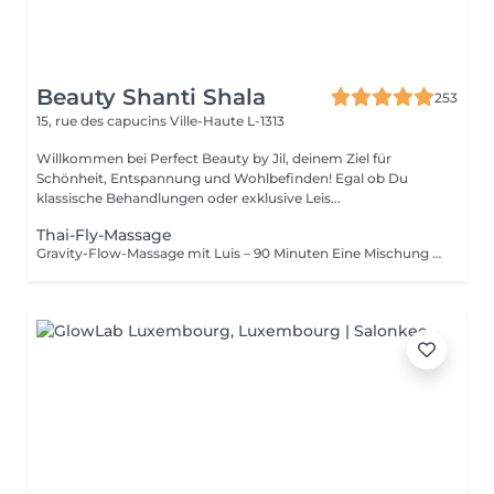
Beauty Shanti Shala
253
15, rue des capucins
Ville-Haute L-1313
Willkommen bei Perfect Beauty by Jil, deinem Ziel für
Schönheit, Entspannung und Wohlbefinden! Egal ob Du
klassische Behandlungen oder exklusive Leis...
Thai-Fly-Massage
Gravity-Flow-Massage mit Luis – 90 Minuten Eine Mischung aus Thai-Massage auf dem Boden und „Fly & Stretch“ auf den Füßen. 1. Teil: Du liegst auf dem Boden und genießt eine klassische Thai-Yoga-Massage. 2. Teil: Du „fliegst“: Luis wird dich auf seinen Füßen schwingen, dehnen und massieren, während du dich einfach fallen lässt und entspannst. Lass die Schwerkraft ihre Arbeit tun und lockere alle deine Muskeln. Du musst nur Vertrauen haben – Luis kann bis zu 120 kg tragen. Dauer: 90 Minuten Kleidung: Bitte trage bequeme Kleidung wie Leggings + T-Shirt oder eine Jogginghose. Hinweis für Frauen: Bitte trage ein T-Shirt ohne Ausschnitt. Wenn du dir das nicht vorstellen kannst: Schau dir die Videos auf Instagram an: @BeautyShantiShala_Luxembourg