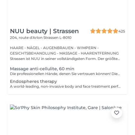
NUU beauty | Strassen
425
204, route d'Arlon
Strassen L-8010
HAARE - NÄGEL - AUGENBRAUEN - WIMPERN -
GESICHTSBEHANDLUNG - MASSAGE - HAARENTFERNUNG
Strassen ist NUU in seiner vollständigsten Form. Der größte
Sal...
Massage anti-cellulite, 60 min
Die professionellen Hände, denen Sie vertrauen können! Die Massage ist die Praxis des Knetens oder Manipulierens der Muskeln und anderer Weichteile einer Person, um Stress zu reduzieren, Muskelschmerzen zu lindern, die Entspannung zu fördern und die Funktion des Immunsystems zu verbessern. Vorteile einer Anti-Cellulite-Massage: - verbessert die Durchblutung - beseitigt Stauungen in der Haut - aktiviert Stoffwechselprozesse in Zellen und Geweben - Muskeln und Gewebe werden mit Sauerstoff und Mineralien versorgt - die Haut wird glatt und elastisch Wie wird eine Anti-Cellulite-Massage durchgeführt? - der Rücken wird massiert - Arme werden massiert - Beine werden massiert - der Bauch wird massiert Altersbeschränkungen: empfohlen ab 16 Jahren. Empfehlungen nach dem Eingriff: nach dem Eingriff 2-3 Stunden keinen Sport und plötzliche Bewegungen machen. Frequenz: 2-3 Mal pro Woche, insgesamt 10 Mal. Wiederholen Sie den Eingriff alle 3-6 Monate.
Endospheres therapy
A world-leading, non-invasive body and face treatment performed using the original 3rd-generation Endospheres® technology one of the most advanced solutions on the market for sculpting, drainage, and skin firming. This Italian medical technology combines microvibration, deep lymphatic drainage, and muscle stimulation to deliver visible results from the very first session. Why Endospheres® at NUU: Original 3rd-generation Endospheres® device · Authentic Italian technology · Instant lightness, firmness, and contouring · Safe, natural, and highly effective · No downtime Key benefits: Reduces cellulite and water retention Improves blood and lymphatic circulation Firms and tightens the skin Relieves muscle tension and heaviness Stimulates collagen and natural glow A.F.T. (Abdominal Fat Treatment) Advanced thermal and vacuum technology designed to activate fat metabolism, enhance lymphatic drainage, and sculpt the abdominal area safely and comfortably. Recommended from: 18+ Post-care: No downtime Frequency: Course recommended for optimal results Results are visible and progressive with regular sessions.