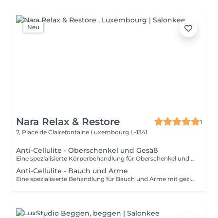
Neu
Nara Relax & Restore
1
7, Place de Clairefontaine
Luxembourg L-1341
Anti-Cellulite - Oberschenkel und Gesäß
Eine spezialisierte Körperbehandlung für Oberschenkel und Gesäß mit intensiven Massagetechniken zur Anregung der Durchblutung und gezielten Bearbeitung des darunterliegenden Gewebes. Die Anwendung kann das Hautbild unterstützen, die Gewebespannung fördern und für ein glatteres, strafferes Hautgefühl sorgen.
Anti-Cellulite - Bauch und Arme
Eine spezialisierte Behandlung für Bauch und Arme mit gezielten Massagetechniken zur Anregung der Durchblutung und Unterstützung eines gepflegten Hautbildes. Die intensive Anwendung kann die Gewebespannung fördern, das Hautbild verfeinern und die Haut geschmeidiger, glatter und frischer erscheinen lassen.