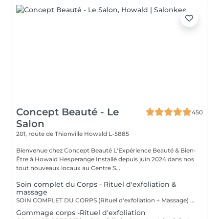
Concept Beauté - Le
450
Salon
201, route de Thionville
Howald L-5885
Bienvenue chez Concept Beauté L'Expérience Beauté & Bien-
Être à Howald Hesperange Installé depuis juin 2024 dans nos
tout nouveaux locaux au Centre S...
Soin complet du Corps - Rituel d'exfoliation &
massage
SOIN COMPLET DU CORPS (Rituel d'exfoliation + Massage) Un soin divin combinant un gommage doux et un massage relaxant pour une peau sublimée et un corps détendu. L'exfoliation, réalisée avec le Body Strategist Scrub de Comfort Zone, élimine les cellules mortes, affine le grain de peau et prépare à l'absorption des actifs hydratants. Le massage qui suit nourrit et apaise la peau grâce aux textures veloutées et aux actifs régénérants des huiles de soin Comfort Zone, pour une sensation de bien-être absolu.
Gommage corps -Rituel d'exfoliation