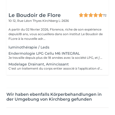
Le Boudoir de Flore
72
10-12, Rue Léon Thyes
Kirchberg L-2636
A partir du 02 février 2026, Florence, riche de son expérience
depuis18 ans, vous accueillera dans son institut Le Boudoir de
FLore à la nouvelle adr...
luminothérapie / Leds
Endermologie LPG Cellu M6 INTEGRAL
Je travaille depuis plus de 18 années avec la société LPG, et j'ai le plaisir de vous proposer la gamme de soins visage et corps avec l'appareil Cellu M6 Integral . Vous trouverez également dans notre institut les produits cosmétiques visage et corps ainsi que leur compléments alimentaires naturels.
Modelage Drainant, Amincissant
C'est un traitement du corps entier associé à l'application d'un masque amincissant sur la zone du ventre. Réalisé à la main, il est apprécié pour son efficacité. Le massage va stimuler l'élimination des toxines et des graisses en activant le drainage lymphatique.
Wir haben ebenfalls Körperbehandlungen in
der Umgebung von Kirchberg gefunden