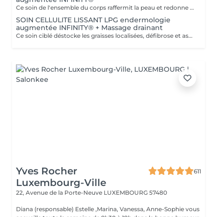
Ce soin de l'ensemble du corps raffermit la peau et redonne du galbe aux courbes pour retrouver une silhouette resculptée et plus ferme tout en procurant un grand moment de bien-être. DESTOCKE les graisses Grâce à la nouvelle tête de traitement brevetée Alliance, endermologie® permet de cibler et d'affiner les zones rebelles à lexercice et à l'hygiène alimentaire (bras, dos, ventre, taille, cuisses..) tout en s'adaptant précisément aux besoins de chaque peau. LISSE la cellulite La cellulite, qui touche 90 % des femmes même les plus minces et les plus sportives, résulte à la fois dun stockage de graisses dans les adipocytes (cellules graisseuses) et dune rétention d'eau tout autour. RAFFERMIT la peau Variations de poids, grossesses, temps qui passe la peau perd progressivement de sa tonicité et de sa souplesse. Même si ce relâchement cutané concerne tout le corps, certaines zones y sont plus sensibles : intérieur des cuisses, ventre, bras, etc
SOIN CELLULITE LISSANT LPG endermologie
augmentée INFINITY® + Massage drainant
Ce soin ciblé déstocke les graisses localisées, défibrose et assouplit les tissus pour traiter efficacement la cellulite adipeuse et fibreuse tout en procurant un grand moment de bien-être. 40 minutes LPG + 10 minutes de massage drainant/amincissant sur l'avant des jambes.
Yves Rocher
611
Luxembourg-Ville
22, Avenue de la Porte-Neuve
LUXEMBOURG 57480
Diana (responsable) Estelle ,Marina, Vanessa, Anne-Sophie vous