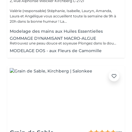
2, Rue Alphonse Weicker
Kirchberg L-2721
Valérie (responsable) Stéphanie, Isabelle, Lauryn, Amanda,
Laura et Angélique vous accueillent toute la semaine de 9h à
20h dans la bonne humeur ! La...
Modelage des mains aux Huiles Essentielles
GOMMAGE DYNAMISANT MACRO-ALGUE
Retrouvez une peau douce et soyeuse Plongez dans la douceur tropicale dIndonésie à travers les notes épicées des huiles essentielles de Girofle et de Muscade. Ce gommage aux effluves chauds et naturels vous transporte tout en exfoliant délicatement votre peau : elle est douce, lumineuse et satinée.
MODELAGE DOS - aux Fleurs de Camomille