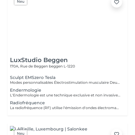
Neu
LuxStudio Beggen
170A, Rue de Beggen
beggen L-1220
Sculpt EMSzero Tesla
Modes personnalisables Électrostimulation musculaire Deux poignées indépendantes : contrôlez la puissance indépendamment, permettant des entraînements synchronisés ou individualisés Sûr et non invasif : notre machine est exempte de courant, d'hyperthermie, de rayonnement et ne nécessite aucune période de récupération. Brûlage de graisse et développement musculaire sans effort Gain de temps et d'efforts : seulement 30 minutes d'utilisation équivalent à 30 000 contractions musculaires, l'équivalent d'innombrables rouleaux de ventre ou squats.
Endermologie
L'Endermologie est une technique exclusive et non invasive qui permet de remodeler votre silhouette, de lisser la cellulite et d'améliorer globalement la tonicité de la peau.
Radiofréquence
La radiofréquence (RF) utilise l'émission d'ondes électromagnétiques à très haute fréquence, pour cibler la peau. La technologie RF permet ainsi de raffermir sa peau et de réduire des tissus graisseux, afin de redessiner des contours touchés par un affaissement cutané et un relâchement de la peau.
Neu