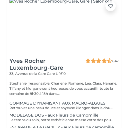
Yves Rocher
847
Luxembourg-Gare
33, Avenue de la Gare
Gare L-1610
Stephanie (responsable, Charlene, Romane, Lea, Clara, Hanane,
Tiffany et Morgane sont heureuses de vous accueillir toute la
semaine de 9h30 à 18h dans...
GOMMAGE DYNAMISANT AUX MACRO-ALGUES
Retrouvez une peau douce et soyeuse Plongez dans la douceur tropicale dIndonésie à travers les notes épicées des huiles essentielles de Girofle et de Muscade. Ce gommage aux effluves chauds et naturels vous transporte tout en exfoliant délicatement votre peau : elle est douce, lumineuse et satinée.
MODELAGE DOS - aux Fleurs de Camomille
Le temps du soin, notre esthéticienne masse votre dos pour un confort sans précédent.
ESCAPADE A LA GACILLY - aux Fleurs de camomille