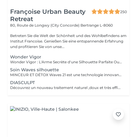
Françoise Urban Beauty
250
Retreat
80, Route de Longwy (City Concorde)
Bertrange L-8060
Betreten Sie die Welt der Schönheit und des Wohlbefindens am
Institut Francoise. Genießen Sie eine entspannende Erfahrung
und profitieren Sie von unse...
Wonder Vigor
Wonder Vigor : L'Arme Secrète d'une Silhouette Parfaite Oubliez les méthodes ordinaires. Wonder Vigor est la première et unique technologie au monde à fusionner thermogenèse intelligente et contraction musculaire hélicoïdale pour détruire la graisse et sculpter le corps avec une précision chirurgicale sans bistouri, sans douleur, sans compromis. Propulsé par Thermodexia, un brevet exclusif, ce système agit en profondeur pour des résultats visibles, mesurables, et inégalés. Une expérience ultra-confortable, des effets immédiats et durables parce que votre corps mérite l'excellence absolue. Exclusivement chez nous. Parce que le génie ne se partage pas. Prêt à transformer votre corps ? Venez vivre l'expérience Wonder Vigor.
Soin Waves silhouette
MINCEUR ET DÉTOX Waves 21 est une technologie innovante aux effets rééquilibrant , minceurs et détox permettant une action ciblée sur les différentes zones que l'on souhaite amincir. Grâce a l'association de électrostimulation des métamères en lien direct avec les organes , et d'un traitement par le froid intense , ce soin , relance le système lymphatique et veineux Les tissus sont détoxifiés en profondeur , la silhouette ré harmonisée , et les imperfections telle la cellulite , et la graisse abdominale sont visiblement réduites , dès la première séance .
DIASCULPT
Découvrez un nouveau traitement naturel ,doux et très efficace pour éliminer les surcharges graisseuses localisées : abdomen, hanches ,genoux , bras , fesses ,les résultats sont visibles immédiatement .Cette technique permet également de soigner la cellulite, et raffermir les zones relâchées en renforçant la fabrication d'un bon collagène.