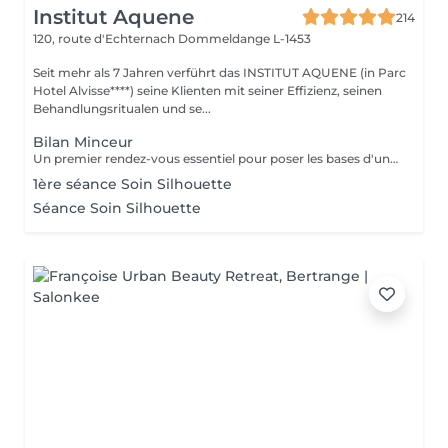
Institut Aquene
214
120, route d'Echternach
Dommeldange L-1453
Seit mehr als 7 Jahren verführt das INSTITUT AQUENE (in Parc
Hotel Alvisse****) seine Klienten mit seiner Effizienz, seinen
Behandlungsritualen und se...
Bilan Minceur
Un premier rendez-vous essentiel pour poser les bases d'un accompagnement efficace et personnalisé. Lors de ce bilan, nous analysons votre morphologie, vos habitudes, votre hygiène de vie et vos objectifs. Cela nous permet de comprendre les causes profondes de vos difficultés et de définir ensemble un programme adapté : soins, fréquence, conseils, cosmétique, hygiène de vie. Objectif : construire un plan minceur global, réaliste et efficace, en lien avec votre corps et vos besoins.
1ère séance Soin Silhouette
Séance Soin Silhouette