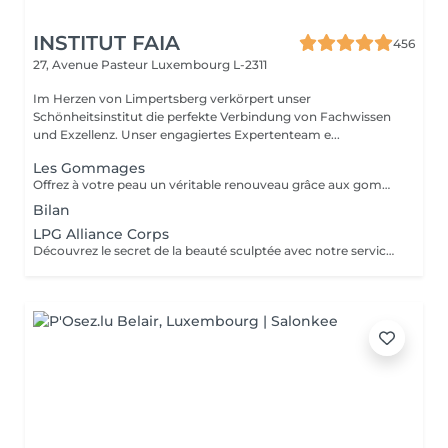
INSTITUT FAIA
456
27, Avenue Pasteur
Luxembourg L-2311
Im Herzen von Limpertsberg verkörpert unser
Schönheitsinstitut die perfekte Verbindung von Fachwissen
und Exzellenz. Unser engagiertes Expertenteam e...
Les Gommages
Offrez à votre peau un véritable renouveau grâce aux gommages corps Gemology. Enrichis en extraits minéraux précieux et en ingrédients naturels, ils exfolient en douceur, éliminent les cellules mortes et révèlent l'éclat de la peau. Leur texture sensorielle et leurs parfums délicats transforment l'exfoliation en un rituel de bien-être luxueux. Résultat : une peau lisse, douce, parfaitement préparée à recevoir les soins suivants.
Bilan
LPG Alliance Corps
Découvrez le secret de la beauté sculptée avec notre service LPG Endermologie. Cette technologie de pointe est votre alliée pour une silhouette redessinée et une peau radieuse. Les soins Endermologie stimulent naturellement la production de collagène et d'élastine, réduisent l'aspect de la cellulite et raffermissent votre peau. Les résultats sont visibles dès les premières séances, vous laissant avec une confiance et une élégance accrues. Révélez votre beauté intérieure avec une silhouette plus harmonieuse. Optez pour le bien-être et la beauté, choisissez LPG Endermologie dès aujourd'hui.