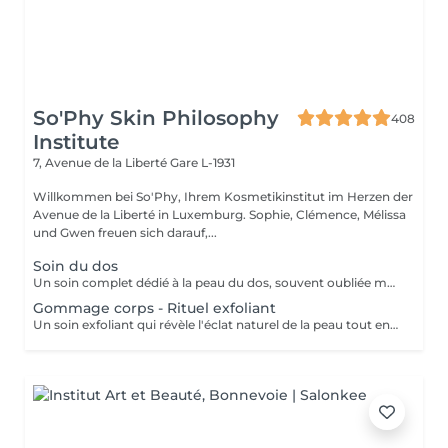
So'Phy Skin Philosophy
408
Institute
7, Avenue de la Liberté
Gare L-1931
Willkommen bei So'Phy, Ihrem Kosmetikinstitut im Herzen der
Avenue de la Liberté in Luxemburg. Sophie, Clémence, Mélissa
und Gwen freuen sich darauf,...
Soin du dos
Un soin complet dédié à la peau du dos, souvent oubliée mais pourtant sujette aux tensions et aux imperfections. Ce soin débute par un nettoyage et une exfoliation afin de purifier la peau, affiner le grain de peau et améliorer sa texture. Selon vos besoins et la durée choisie (30 ou 60 minutes), un travail plus ciblé peut être réalisé pour désincruster la peau et rééquilibrer les zones concernées. Le soin se termine par un massage relaxant, permettant de relâcher les tensions accumulées et de procurer une sensation immédiate de bien-être. La peau est plus nette, plus douce et le dos profondément détendu. Un soin idéal pour prendre soin de cette zone souvent négligée tout en s'accordant un moment de détente.
Gommage corps - Rituel exfoliant
Un soin exfoliant qui révèle l'éclat naturel de la peau tout en offrant un véritable moment de détente. Le gommage permet d'éliminer les cellules mortes, d'affiner le grain de peau et de laisser la peau plus douce et lumineuse. Selon vos préférences, vous pouvez choisir entre un gommage au savon noir, pour une exfoliation enveloppante et purifiante, ou un gommage à grains, pour une action plus tonique et efficace. La senteur sélectionnée accompagne l'ensemble du soin et prolonge l'expérience, avec la possibilité d'ajouter une huile de massage pour un moment encore plus enveloppant. La peau est douce, lisse et délicatement parfumée, le corps détendu et l'esprit apaisé. Un soin idéal pour préparer la peau, la sublimer ou simplement s'offrir un moment pour soi.