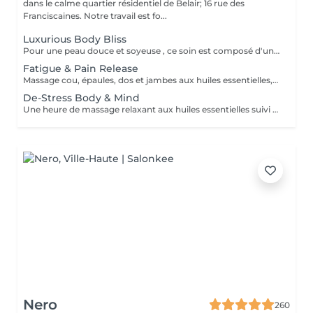
dans le calme quartier résidentiel de Belair; 16 rue des
Franciscaines. Notre travail est fo...
Luxurious Body Bliss
Pour une peau douce et soyeuse , ce soin est composé d'un gommage du corps complet suivi d'un massage aux huiles aromatiques
Fatigue & Pain Release
Massage cou, épaules, dos et jambes aux huiles essentielles, suivi d'une réfléxologie palmaire et plantaire. Le rituel se termine par un massage crânien revitalisant. Ce soin commence par un rafraîchissement stimulant des pieds pour favoriser la circulation sanguine et la relaxation.
De-Stress Body & Mind
Une heure de massage relaxant aux huiles essentielles suivi d'un masque hydratant visage et d'un massage du crane et visage par accupression. Ce soin commence par un rafraîchissement stimulant des pieds pour favoriser la circulation sanguine et la relaxation.
Nero
260