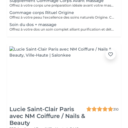
Supplément Gommage Corps Avant Massage
Offrez à votre corps une préparation idéale avant votre massage grâce à notre gommage corps exfoliant. Ce soin permet d'éliminer en douceur les cellules mortes, d'affiner le grain de peau et de stimuler la circulation, afin de maximiser les bienfaits du massage. La peau est plus lisse, plus douce et absorbe mieux les huiles et actifs utilisés pendant le massage.
Gommage corps Rituel Origine
Offrez à votre peau l'excellence des soins naturels Origine. Ce gommage exfolie délicatement grâce à des textures raffinées et des ingrédients sélectionnés pour leur pureté. Il lisse le grain de peau, réveille l'éclat naturel et enveloppe le corps d'un parfum subtil et sensoriel. Un rituel d'exception qui laisse la peau incroyablement douce, soyeuse et lumineuse, prête à recevoir tous les bienfaits des soins suivants.
Soin du dos + massage
Offrez à votre dos un soin complet alliant purification et détente profonde. Ce rituel associe un nettoyage expert, une exfoliation raffinée et des manuvres relaxantes pour libérer les tensions. La peau est purifiée, douce et lumineuse, tandis que le corps retrouve une sensation de confort absolu. Un moment précieux qui allie efficacité et bien-être.
Lucie Saint-Clair Paris
310
avec NM Coiffure / Nails &
Beauty