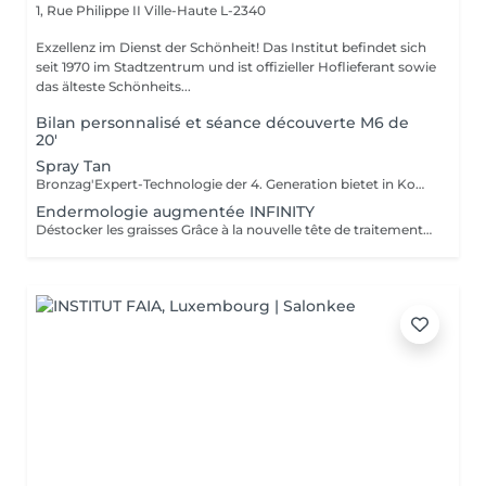
1, Rue Philippe II
Ville-Haute L-2340
Exzellenz im Dienst der Schönheit! Das Institut befindet sich
seit 1970 im Stadtzentrum und ist offizieller Hoflieferant sowie
das älteste Schönheits...
Bilan personnalisé et séance découverte M6 de
20'
Spray Tan
Bronzag'Expert-Technologie der 4. Generation bietet in Kombination mit unserer Lotion eine maßgeschneiderte Bräune ohne UV-Strahlung. Dank der zu 99 % natürlichen Zusammensetzung mit einem Melaninaktivator und feuchtigkeitsspendenden Wirkstoffen erhalten Sie gebräunte, revitalisierte und aufgepolsterte Haut.
Endermologie augmentée INFINITY
Déstocker les graisses Grâce à la nouvelle tête de traitement brevetée Alliance, endermologie® permet de cibler et daffiner les zones rebelles à lexercice et à lhygiène alimentaire (bras, dos, ventre, taille, cuisses..) tout en sadaptant précisément aux besoins de chaque peau. Lisser la cellulite La cellulite, qui touche 90 % des femmes même les plus minces et les plus sportives, résulte à la fois dun stockage de graisses dans les adipocytes (cellules graisseuses) et dune rétention deau tout autour. Raffermir la peau Variations de poids, grossesses, temps qui passe la peau perd progressivement de sa tonicité et de sa souplesse. Même si ce relâchement cutané concerne tout le corps, certaines zones y sont plus sensibles : intérieur des cuisses, ventre, bras, etc Retrouver des jambes légères Jambes lourdes et douloureuses, chevilles ou pieds gonflés ces symptômes traduisent une mauvaise circulation sanguine et lymphatique. Les toxines saccumulent dans lorganisme, ce qui explique de telles variations de volume en une même journée ou à différents moments du cycle féminin. Bien-être Découvrez des parcours de soins au concept exclusif, pour une efficacité et une détente incomparables.