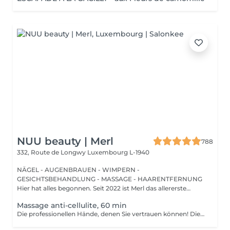
NUU beauty | Merl
788
332, Route de Longwy
Luxembourg L-1940
NÄGEL - AUGENBRAUEN - WIMPERN -
GESICHTSBEHANDLUNG - MASSAGE - HAARENTFERNUNG
Hier hat alles begonnen. Seit 2022 ist Merl das allererste
Zuhause der ...
Massage anti-cellulite, 60 min
Die professionellen Hände, denen Sie vertrauen können! Die Massage ist die Praxis des Knetens oder Manipulierens der Muskeln und anderer Weichteile einer Person, um Stress zu reduzieren, Muskelschmerzen zu lindern, die Entspannung zu fördern und die Funktion des Immunsystems zu verbessern. Vorteile einer Anti-Cellulite-Massage: - verbessert die Durchblutung - beseitigt Stauungen in der Haut - aktiviert Stoffwechselprozesse in Zellen und Geweben - Muskeln und Gewebe werden mit Sauerstoff und Mineralien versorgt - die Haut wird glatt und elastisch Wie wird eine Anti-Cellulite-Massage durchgeführt? - der Rücken wird massiert - Arme werden massiert - Beine werden massiert - der Bauch wird massiert Altersbeschränkungen: empfohlen ab 16 Jahren. Empfehlungen nach dem Eingriff: nach dem Eingriff 2-3 Stunden keinen Sport und plötzliche Bewegungen machen. Frequenz: 2-3 Mal pro Woche, insgesamt 10 Mal. Wiederholen Sie den Eingriff alle 3-6 Monate.