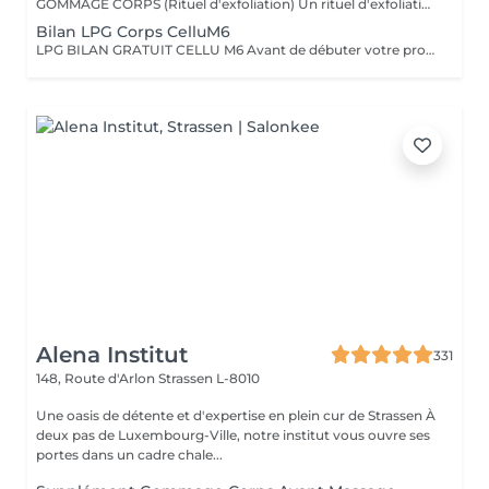
GOMMAGE CORPS (Rituel d'exfoliation) Un rituel d'exfoliation délicat qui débarrasse la peau des impuretés et cellules mortes pour la laisser incroyablement douce et lumineuse. Nous utilisons le Body Strategist Scrub de Comfort Zone, un gommage aux particules naturelles qui stimule la microcirculation et révèle l'éclat de votre peau. Idéal avant un massage, un soin hydratant ou pour préparer la peau au bronzage.
Bilan LPG Corps CelluM6
LPG BILAN GRATUIT CELLU M6 Avant de débuter votre programme LPG, nous vous offrons un bilan personnalisé. Cette séance permet d'analyser votre peau, d'évaluer vos besoins et de définir ensemble le protocole le plus adapté à vos objectifs (fermeté, cellulite, drainage, remodelage). Grâce à la technologie brevetée LPG Endermologie, nous vous conseillons un programme sur-mesure pour optimiser vos résultats dès la première séance. Un accompagnement exclusif : En plus de votre programme LPG, bénéficiez des conseils d'une professionnelle, coach en nutrition et bien-être, pour des résultats optimisés et durables. Un suivi global pour retrouver une silhouette harmonieuse et une meilleure vitalité ! Le Lipomassage est une technique issu de l'endermologie ,c'est la solution aux problèmes de cellulite, de graisses localisées et de relachement cutané. Cellu M6 combine trois efets majeurs: - Le destockage : il active la lipolyse et stimule les adipocytes déclenchant la libération des graisses - Le raffermissement : il stimule les fibroblastes pour générer collagène et élastine - Le rescultage : il décloisonne les amas graisseux et agit sur les septas ( aspect capitons )
Alena Institut
331
148, Route d'Arlon
Strassen L-8010
Une oasis de détente et d'expertise en plein cur de Strassen À
deux pas de Luxembourg-Ville, notre institut vous ouvre ses
portes dans un cadre chale...