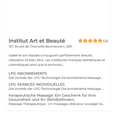
Institut Art et Beauté
425
137, Route de Thionville
Bonnevoie L-2611
Isabel et son équipe conjuguent parfaitement beauté,
relaxation et bien-être. Les meilleures marques esthétiques et
cosmétiques ainsi que la technolo...
LPG ABONNEMENTS
Die Vorteile der LPG-Technologie Die kombinierte Massage und Saugwirkung des LPG Cellu M6 Medical bietet 100 % natürliche Schlankheits-, Anti-Aging- und therapeutische Lösungen durch schmerzfreie Massagen, die die zellulären Mechanismen auf natürliche Weise reaktivieren und verschiedene Vorteile bieten, die auf Ihre spezifischen Bedürfnisse zugeschnitten sind. Ästhetische Vorteile: Reduziert Cellulite, wobei das "Orangenhaut"-Erscheinungsbild allmählich verschwindet und die Haut wieder glatt und fest erscheint. Harmonisiert die Silhouette. Strafft und verbessert das Hautbild. Reduziert das Erscheinungsbild von Narben, Transplantaten und Verbrennungen. Therapeutische Vorteile: Verbessert die Lymph- und Blutzirkulation. Fördert die postoperative Genesung. Erzeugt eine entspannende Wirkung. Reduziert Muskelschmerzen. Lindert schwere Beine und geschwollene Knöchel. Bereitet den Körper auf körperliche Anstrengung vor. Erleichtert die Erholung nach dem Training: Muskelkater usw. Behandelt sportbedingte Beschwerden: Sehnenentzündungen, Muskelverletzungen usw. Sorgt für Entspannung und Muskelentspannung. Geschulte Praktiker: Carla Lisete Carla Marie Francesca Kümmern Sie sich noch heute um Ihren Körper und Ihre Schönheit mit der LPG-Technologie, um Ihre Haut und Ihren Körper für die kommenden Jahre vorzubereiten.
LPG SEANCES INDIVIDUELLES
Die Vorteile der LPG-Technologie Die kombinierte Massage und Saugwirkung des LPG Cellu M6 Medical bietet 100 % natürliche Schlankheits-, Anti-Aging- und therapeutische Lösungen durch schmerzfreie Massagen, die die zellulären Mechanismen auf natürliche Weise reaktivieren und verschiedene Vorteile bieten, die auf Ihre spezifischen Bedürfnisse zugeschnitten sind. Ästhetische Vorteile: Reduziert Cellulite, wobei das "Orangenhaut"-Erscheinungsbild allmählich verschwindet und die Haut wieder glatt und fest erscheint. Harmonisiert die Silhouette. Strafft und verbessert das Hautbild. Reduziert das Erscheinungsbild von Narben, Transplantaten und Verbrennungen. Therapeutische Vorteile: Verbessert die Lymph- und Blutzirkulation. Fördert die postoperative Genesung. Erzeugt eine entspannende Wirkung. Reduziert Muskelschmerzen. Lindert schwere Beine und geschwollene Knöchel. Bereitet den Körper auf körperliche Anstrengung vor. Erleichtert die Erholung nach dem Training: Muskelkater usw. Behandelt sportbedingte Beschwerden: Sehnenentzündungen, Muskelverletzungen usw. Sorgt für Entspannung und Muskelentspannung. Geschulte Praktiker: Carla Lisete Carla Marie Francesca Kümmern Sie sich noch heute um Ihren Körper und Ihre Schönheit mit der LPG-Technologie, um Ihre Haut und Ihren Körper für die kommenden Jahre vorzubereiten.
herapeutische Massage: Ein Geschenk für Ihre
Gesundheit und Ihr Wohlbefinden.
Massage Thérapeutique : Un massage ciblé pour soulager les tensions musculaires, réduire le stress, et rééquilibrer votre corps. Soulagement des Douleurs Musculaires : Les techniques de massage ciblent les zones de tension pour libérer les nuds musculaires et améliorer la flexibilité. Réduction du Stress : Les massages aident à abaisser les niveaux de cortisol, l'hormone du stress, ce qui favorise la détente et une meilleure gestion du stress. Amélioration du Bien-être Général : Ils stimulent la circulation sanguine, renforcent le système immunitaire, et contribuent à un meilleur sommeil, ce qui mène à une vie plus équilibrée. Au-delà du physique, ces massages favorisent une sensation de paix intérieure et de clarté mentale. Praticiennes Qualifiées : Experts dans diverses techniques de massage. Traitements Personnalisés : Séances adaptées à vos besoins spécifiques. Ambiance Apaisante : Un environnement relaxant. Une nouvelle manière de prendre soin de vous.