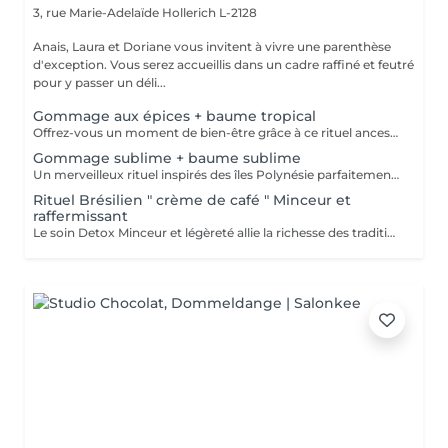
3, rue Marie-Adelaïde
Hollerich L-2128
Anais, Laura et Doriane vous invitent à vivre une parenthèse
d'exception. Vous serez accueillis dans un cadre raffiné et feutré
pour y passer un déli...
Gommage aux épices + baume tropical
Offrez-vous un moment de bien-être grâce à ce rituel ancestral inspiré des recettes de beauté et soins de l'île de Java. Laissez-vous transporter par les délicates senteurs de ce soin énergisant à base d'épices et de sels de mer, et retrouvez une douce et satiné.
Gommage sublime + baume sublime
Un merveilleux rituel inspirés des îles Polynésie parfaitement adapté aux peaux même les plus sensibles. Cette préparation traditionnelle de Monoï, à base de fleurs de Tiaré macérées, de sucre, de poudre de noix de coco et de fruits de Noni, régénère la peau et éveille l'esprit.
Rituel Brésilien " crème de café " Minceur et
raffermissant
Le soin Detox Minceur et légèreté allie la richesse des traditions et pharmacopées brésiliennes et indiennes. Les mouvements vont, de façon alternatives, oxygéner et les drainer les tissus afin de raffermir et detoxifier le corps et le mental. Ce soin est pratiqué avec la Crème de Café Minceur, l'Huile Ayurvédique et un enveloppement personnalisé. * Possibilité de faire un abonnement 5+ 1 offert