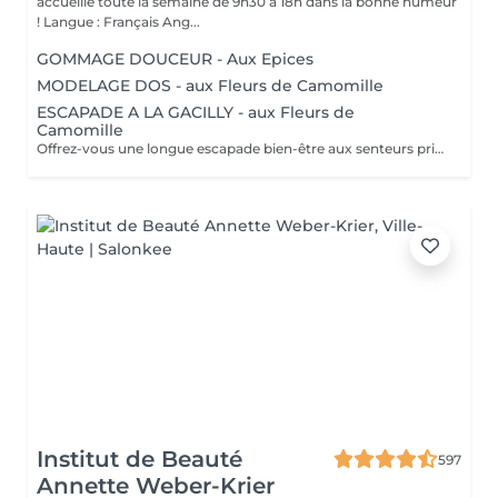
accueille toute la semaine de 9h30 à 18h dans la bonne humeur
! Langue : Français Ang...
GOMMAGE DOUCEUR - Aux Epices
MODELAGE DOS - aux Fleurs de Camomille
ESCAPADE A LA GACILLY - aux Fleurs de
Camomille
Offrez-vous une longue escapade bien-être aux senteurs printanières de Camomille, fleur emblématique de nos champs à la Gacilly. le temps s'est arrêté. Incroyablement relaxé et en harmonie, votre corps et votre esprits retrouvent leur équilibre.
Institut de Beauté
597
Annette Weber-Krier