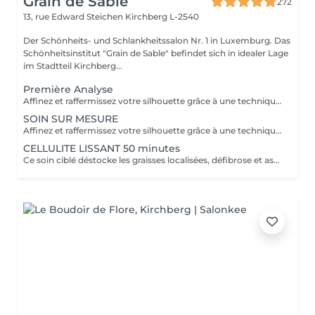
Grain de Sable
272
13, rue Edward Steichen
Kirchberg L-2540
Der Schönheits- und Schlankheitssalon Nr. 1 in Luxemburg. Das
Schönheitsinstitut "Grain de Sable" befindet sich in idealer Lage
im Stadtteil Kirchberg...
Première Analyse
Affinez et raffermissez votre silhouette grâce à une technique de palper-rouler associée à un système d'aspiration. La dernière génération, le Cellu M6 INFINITY est un programme de soins basés sur la technique " Endermologie ", permettant de stimuler la circulation et les tissus de la peau en profondeur grâce à un système mécanique de palper-rouler. Associant confort et efficacité, cette technique, très proche d'un massage manuel, assouplit les tissus, améliore la circulation veineuse et lymphatique et permet une meilleure élimination des toxines. Les soins du corps Cellu M6 INFINITY permettent de : - déstocker les graisses - lisser la cellulite - raffermir la peau - retrouver des jambes légères
SOIN SUR MESURE
Affinez et raffermissez votre silhouette grâce à une technique de palper-rouler associée à un système d'aspiration. La dernière génération, le Cellu M6 INFINITY est un programme de soins basés sur la technique " Endermologie ", permettant de stimuler la circulation et les tissus de la peau en profondeur grâce à un système mécanique de palper-rouler. Associant confort et efficacité, cette technique, très proche d'un massage manuel, assouplit les tissus, améliore la circulation veineuse et lymphatique et permet une meilleure élimination des toxines. Les soins du corps Cellu M6 INFINITY permettent de : - déstocker les graisses - lisser la cellulite - raffermir la peau - retrouver des jambes légères
CELLULITE LISSANT 50 minutes
Ce soin ciblé déstocke les graisses localisées, défibrose et assouplit les tissus pour traiter efficacement la cellulite adipeuse et fibreuse tout en procurant un grand moment de bien-être.