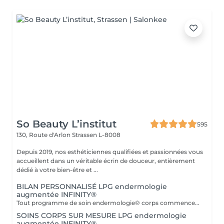
So Beauty L’institut
595
130, Route d'Arlon
Strassen L-8008
Depuis 2019, nos esthéticiennes qualifiées et passionnées vous
accueillent dans un véritable écrin de douceur, entièrement
dédié à votre bien-être et ...
BILAN PERSONNALISÉ LPG endermologie
augmentée INFINITY®
Tout programme de soin endermologie® corps commence par un bilan ultra-précis, avec l'application professionnelle ENDERMOLINK. Il se déroule en trois étapes clés : 1. Décryptage de votre mode de vie. 2. Analyse de votre peau. 3. Création de votre programme sur-mesure.
SOINS CORPS SUR MESURE LPG endermologie
augmentée INFINITY®