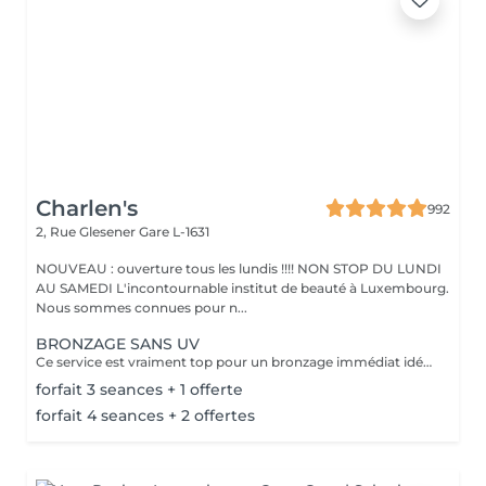
Charlen's
992
2, Rue Glesener
Gare L-1631
NOUVEAU : ouverture tous les lundis !!!! NON STOP DU LUNDI
AU SAMEDI L'incontournable institut de beauté à Luxembourg.
Nous sommes connues pour n...
BRONZAGE SANS UV
Ce service est vraiment top pour un bronzage immédiat idéal avant vos vacances ou avant une soirée ;) Nous vous conseillons de faire un gommage la veille du soin et de porter des vêtements amples noirs. Selon votre peau, cela tient environ 1 semaine à 10 Jours! AVANT Exfolier votre peau en profondeur, puis hydrater généreusement 24h avant d'appliquer votre autobronzant, en insistant bien sur les coudes, genoux, chevilles et les zones sensibles. Épiler ou raser dans les 48h avant application afin que les pores de la peau soient fermés. Des points noirs pourraient apparaître si votre peau n'est pas nette lors de l'application. Ne pas appliquer de crème hydratante, parfum, déodorant ou maquillage le jour même de l'application cela pourrait obstruer les pores de la peau et faire apparaître des points noirs. APRÈS Porter des vêtement amples de couleur foncée les vêtements près du corps ou sous-vêtements pourraient faire des marques, porter des chaussures larges. Hydrater quotidiennement votre peau les jours suivant l'application ou utiliser un autobronzant progressif pour entretenir votre bronzage et le faire durer plus longtemps. Après 5 jours, exfolier quotidiennement votre peau à l'aide d'un exfoliant doux afin d'aider votre peau à absorber plus facilement votre crème hydratante, et garder un joli bronzage. Cela permet aussi au bronzage de s'estomper progressivement et uniformément.
forfait 3 seances + 1 offerte
forfait 4 seances + 2 offertes