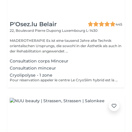
P'Osez.lu Belair
445
22, Boulevard Pierre Dupong
Luxembourg L-1430
MADEROTHERAPIE Es ist eine tausend Jahre alte Technik
orientalischen Ursprungs, die sowohl in der Ästhetik als auch in
der Rehabilitation angewendet ...
Consultation corps Minceur
Consultation minceur
Cryolipolyse - 1 zone
Pour réservation appeler le centre Le CryoSlim hybrid est la nouvelle génération de Cryolipolyse médicale (traitement des cellules de graisse par le froid). CryoSlim hybrid est le seul appareil d'amincissement à garantir les résultats minceur cliniquement supérieurs à la moyenne et exclusivement avec des températures de traitement saines et sans danger pour l'organisme. Ce traitement concerne les hommes et les femmes qui présentent une ou plusieurs zones localisées souvent résistantes aux efforts de régime et sport : ventre, poignées d'amour, culotte de cheval, intérieur des cuisses, genoux, bras, dos.