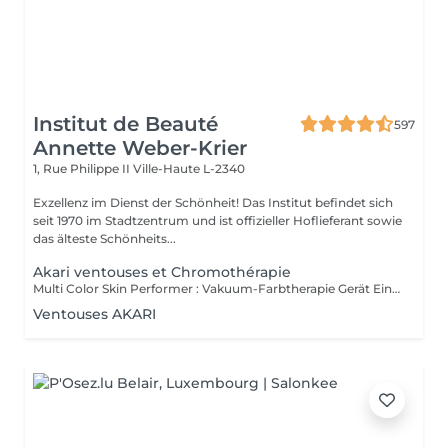
Institut de Beauté
597
Annette Weber-Krier
1, Rue Philippe II
Ville-Haute L-2340
Exzellenz im Dienst der Schönheit! Das Institut befindet sich
seit 1970 im Stadtzentrum und ist offizieller Hoflieferant sowie
das älteste Schönheits...
Akari ventouses et Chromothérapie
Multi Color Skin Performer : Vakuum-Farbtherapie Gerät Ein Vakuumgerät komplettiert mit 21 Farben (akari-Farbschiene). VORTEIL Durch das Vakuum, das drucklose Hochheben, werden die Durchblutung und die Lymphe gleichermaßen stimuliert und angeregt. Dieses Vakuum ist konstant, feinst ausgesteuert und regulierbar. Es verfügt über einen sanften Zug. Das bedeutet, dass es auch auf empfindlichsten Zonen einsetzbar ist Narben, Augenzone, Lippen, Schmerzbereiche MÖGLICHE EINSATZBEREICHE IN DER KOSMETIK Zur Straffung und Reduktion Gesicht (Augen- und Lippenfältchen) Hals und Dekolleté Oberarme Bauch Hüfte Cellulite IN DER MASSAGE - mehr lesen Zur Vor- und Nachbehandlung Zum Lösen und Durchbluten von verspanntem und schlecht versorgtem Gewebe. Fußreflexmassage Bindegewebsmassage Lymphdrainage Meridianausgleich Bei Sportverletzungen Bei Gelenksbeschwerden Ergänzend zu Dorn-Breuss-Maßnahmen Zur Nachbehandlung von Gesichts-OPs Als Option gibt es auch die Möglichkeit mit einer Bergkristallpyramide Farbpunktur zu machen.
Ventouses AKARI