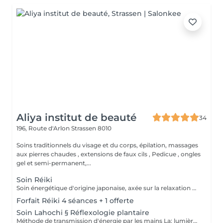
Aliya institut de beauté
34
196, Route d'Arlon
Strassen 8010
Soins traditionnels du visage et du corps, épilation, massages
aux pierres chaudes , extensions de faux cils , Pedicue , ongles
gel et semi-permanent,...
Soin Réiki
Soin énergétique d'origine japonaise, axée sur la relaxation et l'harmonisation du corps et de l'esprit. REI: universel KI: énergie vital Le praticien pose doucement les mains sur les différentes zones , il n'y a pas de manipulation ou de pression. Effets: -Réduction du stress et de l'anxiété -Sensation de calme et de lâcher prise -Aide à apaiser le mental -favorise l'endormissement -Aide à relâcher les tensions émotionnelles le réiki est une pratique douce qui vise surtout : -la détente -l'équilibre émotionnel -le bien-être global A faire seul ou en cure de 4 séances
Forfait Réiki 4 séances + 1 offerte
Soin Lahochi § Réflexologie plantaire
Méthode de transmission d'énergie par les mains La: lumière, amour HO: mouvement de l'énergie CHI: energie vitale Effets: -Diminue le stress -Procure un calme profond et durable -Aide à harmoniser le corps et l'esprit - Energie retrouvée - Favorise le lâcher-prise -Harmonisation des Chakras Couplé à la réflexologie plantaire c'est un soin qui apporte une relaxation complète et durable alliant les bienfaits du soin énergétique et ceux de la réflexologie . A faire seul ou en cure de 4 séances "Détente absolue "