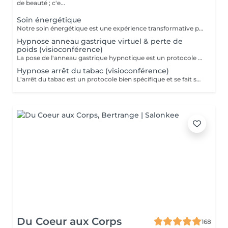
de beauté ; c'e...
Soin énergétique
Notre soin énergétique est une expérience transformative pour libérer blocages et tensions, tout en cultivant une paix intérieure profonde. Ce traitement unique agit sur les énergies environnantes et utilise des techniques éprouvées pour harmoniser l'énergie vitale de votre corps. Avec une approche holistique, nous ciblons les déséquilibres énergétiques qui influent sur votre santé physique et émotionnelle. Basée sur l'interaction avec les champs énergétiques, cette méthode restaure l'équilibre entre corps, esprit et âme. Ce soin, apaisant et régénérant, stimule vos capacités naturelles d'auto-guérison, renforçant vitalité et clarté mentale. Idéal pour se sentir revitalisé, allégé du quotidien, et en harmonie avec soi-même.
Hypnose anneau gastrique virtuel & perte de
poids (visioconférence)
La pose de l'anneau gastrique hypnotique est un protocole bien spécifique et se fait sur 4 séances. Une séance de suivi est également comprise dans le forfait. L'anneau gastrique hypnotique sera bénéfique pour quiconque a un surpoids de 10kg ou plus. La solution hypnotique vous permet de perdre vos kilos en trop sans passer par la case chirurgie chère et dangereuse. Grâce à l'anneau gastrique hypnotique, vous créez un rapport différent avec la nourriture afin de changer vos habitudes alimentaires durablement. Plus d'informations sur : http://jgchypnose.com
Hypnose arrêt du tabac (visioconférence)
L'arrêt du tabac est un protocole bien spécifique et se fait sur 4 séances. Une séance de suivi est également comprise dans le forfait. Motivé à vous libérer du tabac ? Agissez, reprenez votre vie en main et libérez-vous de ces comportements automatiques. Grâce aux suggestions mentales, l'hypnose offre des résultats spectaculaires.
Du Coeur aux Corps
168