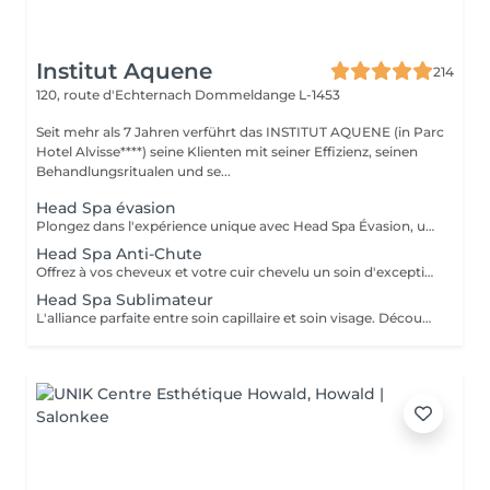
Institut Aquene
214
120, route d'Echternach
Dommeldange L-1453
Seit mehr als 7 Jahren verführt das INSTITUT AQUENE (in Parc
Hotel Alvisse****) seine Klienten mit seiner Effizienz, seinen
Behandlungsritualen und se...
Head Spa évasion
Plongez dans l'expérience unique avec Head Spa Évasion, un soin dédié exclusivement à votre cuir chevelu. Ce rituel express est idéal pour découvrir les bienfaits du Head Spa, alliant relaxation profonde et stimulation du cuir chevelu. Un Moment Pour Vous Évader - Nettoyage en profondeur: Élimination des impuretés pour un cuir chevelu purifié. - Massage ciblé: Une gestuelle relaxante qui stimule la microcirculation et soulage les tensions. - Hydratation et soin: Des produits adaptés pour nourrir et revitaliser votre cuir chevelu. Un sèche cheveux et des brosses sont mis à votre disposition pour que vous ne repartiez pas avec la tête mouillée.
Head Spa Anti-Chute
Offrez à vos cheveux et votre cuir chevelu un soin d'exception avec notre Head Spa Anti-chute, utilisant les produits haut de gamme NANNIC. Ce traitement innovant a été conçu pour prévenir la chute des cheveux, favoriser leur repousse et renforcer leur santé globale. Les Bienfaits des Produits NANNIC Les soins NANNIC sont formulés avec des complexes innovants et des ingrédients naturels tels que: - Peptides bioactifs: stimulent la croissance et renforcent les racines. - Extraits végétaux: Apaisent et rééquilibrent le cuir chevelu. - Technologie NBE: Optimise la pénétration des actifs pour des résultats visible dès les premières séances. Afin de prolonger les bienfaits à la maison, bénéficiez d'une réduction de 15% sur la gamme capillaire ainsi que les trousses au format voyage et/ou découverte. Un sèche cheveux et des brosses sont mis à votre disposition pour que vous ne repartiez pas avec la tête mouillée
Head Spa Sublimateur
L'alliance parfaite entre soin capillaire et soin visage. Découvrez notre nouveau Head Spa Sublimateur qui marie le meilleur des soins capillaires et des soins visage pour une expérience de bien-être et de beauté complète. Conçu pour sublimer vos cheveux tout en revitalisant votre peau, ce soin est une véritable parenthèse de détente et de régénération. En Quoi Consiste ce soin ? Le Head Spa Sublimateur est un protocole unique qui agit en profondeur sur vos cheveux, votre cuir chevelu et votre visage: - Soin Capillaire Personnalisé: Nettoyage, massage et application de soins adaptés pour purifier le cuir chevelu, renforcer la fibre capillaire et sublimer vos cheveux. - Rituel visage: Un soin ciblé pour hydrater, apaiser et illuminer la peau, en utilisant des produits premium et techniques expertes. - Massage Relaxant: Une gestuelle douce et enveloppante pour une détente absolue, favorisant la circulation et l'oxygénation des tissus. Les Bienfaits - Pour vos cheveux: Un cuir chevelu purifié, des cheveux plus brillants, plus doux et revitalisés en profondeur. - Pour votre peau: Un teint éclatant, une peau repulpée et nourrie, visiblement apaisée. - Pour votre Bien-être: Une relaxation totale et un moment de lâcher-prise unique. Un moment d'exception pour sublimer votre beauté naturelle Un sèche cheveux et des brosses sont mis à votre disposition pour que vous ne repartiez pas avec la tête mouillée