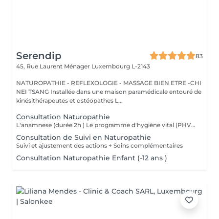
Serendip
83
45, Rue Laurent Ménager
Luxembourg L-2143
NATUROPATHIE - REFLEXOLOGIE - MASSAGE BIEN ETRE -CHI
NEI TSANG Installée dans une maison paramédicale entouré de
kinésithérapeutes et ostéopathes L...
Consultation Naturopathie
L'anamnese (durée 2h ) Le programme d'hygiène vital (PHV) Je vous remettrai un programme d'hygiène vital, par mail, sous quelques jours , Il est constitué de conseils naturopathiques personnalisés et dédiés pour une prise en charge globale des différents plans de la santé (alimentation, activités physiques, gestion psycho-émotionnel) et pourra être complété selon le cas par des complémentations nutritionnelles. Nous ferons un point par téléphone afin de vous donner plus amples explications sur ces conseils.
Consultation de Suivi en Naturopathie
Suivi et ajustement des actions + Soins complémentaires
Consultation Naturopathie Enfant (-12 ans )