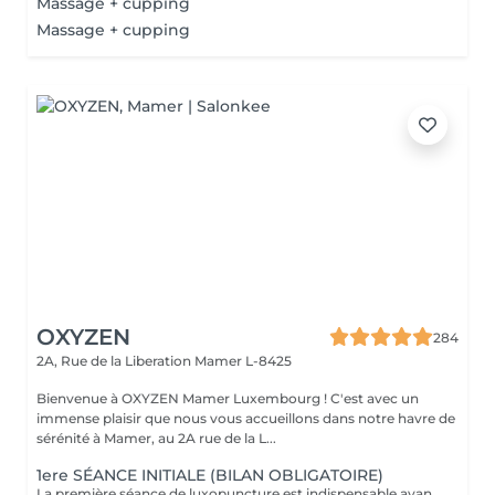
Massage + cupping
Massage + cupping
OXYZEN
284
2A, Rue de la Liberation
Mamer L-8425
Bienvenue à OXYZEN Mamer Luxembourg ! C'est avec un
immense plaisir que nous vous accueillons dans notre havre de
sérénité à Mamer, au 2A rue de la L...
1ere SÉANCE INITIALE (BILAN OBLIGATOIRE)
La première séance de luxopuncture est indispensable avant de débuter tout programme. D'une durée d'environ 1 heure, elle se déroule en deux temps : 30 minutes d'échange approfondi (anamnèse) pour comprendre vos besoins, vos habitudes et définir vos objectifs 30 minutes de séance de luxopuncture, adaptée en fonction de cet échange Cette étape permet de personnaliser votre accompagnement et d'optimiser les résultats. Chaque protocole est ainsi ajusté à votre profil (poids, stress, sommeil, compulsions). Séance essentielle pour un suivi efficace et durable Permet un accompagnement sur mesure Un premier pas vers votre équilibre et votre bien-être durable.