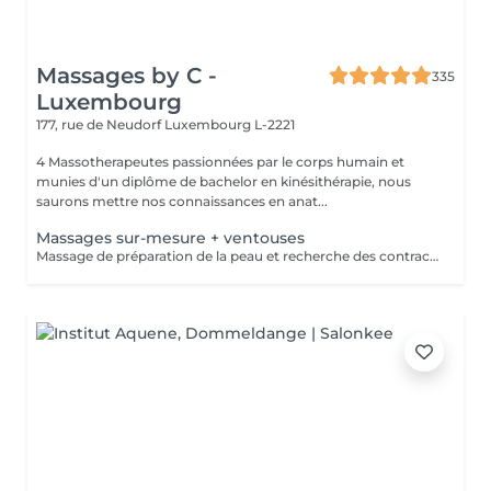
Massages by C -
335
Luxembourg
177, rue de Neudorf
Luxembourg L-2221
4 Massotherapeutes passionnées par le corps humain et
munies d'un diplôme de bachelor en kinésithérapie, nous
saurons mettre nos connaissances en anat...
Massages sur-mesure + ventouses
Massage de préparation de la peau et recherche des contractures suivis pas la pose des ventouses. Le vide est créé à l'aide d'une flamme, aucune sensation de chaud n'est ressentie durant le procédé et la technique est peu douloureuse. Le but de la cupping therapy est de soulager les tensions musculaires tout en promouvant la circulation sanguine et lymphatique.