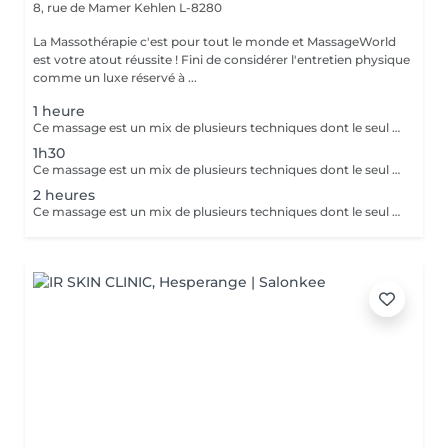
8, rue de Mamer
Kehlen L-8280
La Massothérapie c'est pour tout le monde et MassageWorld
est votre atout réussite ! Fini de considérer l'entretien physique
comme un luxe réservé à ...
1 heure
Ce massage est un mix de plusieurs techniques dont le seul but est : LE RÉSULTAT Chaque mix est étudié et décidé avec vous, car pour améliorer une conséquence, il faut en trouver la cause. Deep Tissue, Myofascial Release, Trigger Point, Scraping Gua-Sha, Cupping Therapy combinées pour une efficacité maximale !! Douleurs chronique ou passagères, augmentation de performances ou récupération, relaxation physique ou mentale, détoxication, drainage, la combinaison ces techniques offrent des possibilités illimitées.
1h30
Ce massage est un mix de plusieurs techniques dont le seul but est : LE RÉSULTAT Chaque mix est étudié et décidé avec vous, car pour améliorer une conséquence, il faut en trouver la cause. Deep Tissue, Myofascial Release, trigger Point, scarping / Gua-Sha, cupping therapy combinées pour une efficacité maximale !! Douleurs chronique ou passagères, augmentation de performances ou récupération, relaxation physique ou mentale, détoxication, drainage, la combinaison de toutes ces techniques est illimitée.
2 heures
Ce massage est un mix de plusieurs techniques dont le seul but est : LE RÉSULTAT Chaque mix est étudié et décidé avec vous, car pour améliorer une conséquence, il faut en trouver la cause. Deep Tissue, Myofascial Release, trigger Point, scarping / Gua-Sha, cupping therapy combinées pour une efficacité maximale !! Douleurs chronique ou passagères, augmentation de performances ou récupération, relaxation physique ou mentale, détoxication, drainage, la combinaison de toutes ces techniques est illimitée.