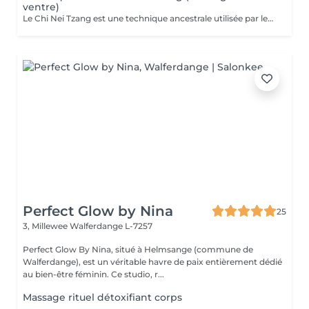
ventre)
Le Chi Nei Tzang est une technique ancestrale utilisée par les moines taoïstes de la Chine qui signifie «travail de l'énergie des organes internes». Selon les taoïstes, chaque organe est lié à une émotion : la colère au foie, la peur aux reins. Notre ventre porte en lui les traces laissées par tous nos traumatismes et nos secrets les plus intimes. L'obstruction des organes internes bloque la libre circulation de l'énergie vitale, le Chi. Le massage agit en profondeur sur les viscères, les émotions et tous les systèmes vitaux du corps. Déroulement de la séance: Pendant le soin vous êtes allongés sur le dos : le torse et le ventre nus, le bas du ventre et les jambes sont couverts ainsi que la poitrine chez les femmes. Pendant la séance vous portez un masque sur les yeux pour pouvoir vous détendre complètement. Mais vous restez attentifs à vos sensations ! À tout moment, si quelque chose vous inquiète ou vous dérange, (certains points de l'intestin peuvent être sensibles !) n'hésitez pas me signaler. Lors de massage j'utilise de l'huile de sésame ou d'amande douce. Aux certains moments lors de soin je prononce «six sons de guérison» qui possèdent un potentiel vibratoire qui participe du nettoyage des organes. Des pressions souples et profondes, appliquées directement sur les organes ou sur des points réflexes, permettent aux énergies ou aux émotions prisonnières, de se libérer. Le massage se termine par le drainage lymphatique et l'équilibrage des pouls.
Perfect Glow by Nina
25
3, Millewee
Walferdange L-7257
Perfect Glow By Nina, situé à Helmsange (commune de
Walferdange), est un véritable havre de paix entièrement dédié
au bien-être féminin. Ce studio, r...
Massage rituel détoxifiant corps