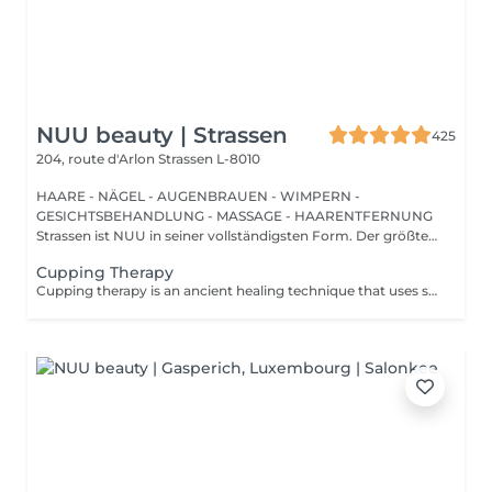
NUU beauty | Strassen
425
204, route d'Arlon
Strassen L-8010
HAARE - NÄGEL - AUGENBRAUEN - WIMPERN -
GESICHTSBEHANDLUNG - MASSAGE - HAARENTFERNUNG
Strassen ist NUU in seiner vollständigsten Form. Der größte
Sal...
Cupping Therapy
Cupping therapy is an ancient healing technique that uses special cups to create gentle suction on the skin. This suction promotes blood flow, relieves muscle tension, reduces inflammation, and supports deep relaxation. The treatment can help release toxins, improve circulation, and ease chronic pain or stiffness. *Please note that cupping therapy could just be added to a massage service with includes back massage.