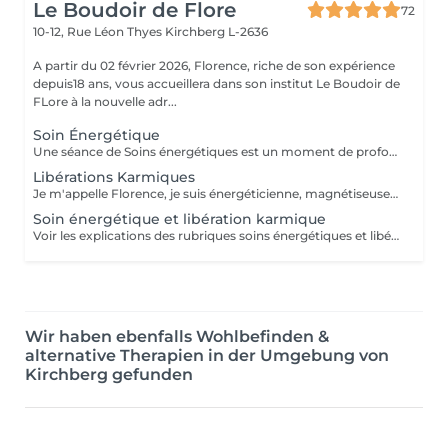
Le Boudoir de Flore
72
10-12, Rue Léon Thyes
Kirchberg L-2636
A partir du 02 février 2026, Florence, riche de son expérience
depuis18 ans, vous accueillera dans son institut Le Boudoir de
FLore à la nouvelle adr...
Soin Énergétique
Une séance de Soins énergétiques est un moment de profond bien-être et de lâcher-prise, un moment précieux pour vous reconnecter avec vous-même. L'harmonisation énergétique permet de prendre soin de soi sans être envahi par le mental et les émotions, de libérer les blocages et mémoires du passé, de (re)trouver pleinement son potentiel d'énergie, sa force vitale et créatrice, de s'aimer et s'accepter et enfin, vivre l'amour inconditionnel, d'être en paix avec soi même et de ressentir centrage et légèreté. Les soins énergétiques que je pratique nettoient les différents corps énergétiques (physique, émotionnel, mental, spirituel) et visent à dissoudre les blocages et les croyances limitantes qui nous empêchent d'avancer positivement dans la vie. Avant tout travail énergétique, quelle que soit la méthode holistique, il est important de procéder à un diagnostic énergétique de la personne. A qui s'adresse le soin énergétique ? Ils peuvent être réalisés sur tout le monde, à tous âges, quelques soient les antécédents, les maladies et les traitements en cours. Les Soins Energétiques ne présentent pas de contre-indication, prévoir juste un temps de repos après une séance. A noter que ces thérapies ne remplacent pas, en aucun cas, la médecine conventionnelle. Mon approche énergétique est dépouillée de toute attache religieuse et ne demande pas au consultant de cheminement spirituel particulier. NB : chaque minute additionnelle au temps prévu sera facturée 1€. Merci. Pour une première expérience, choisissez la séance de 75 mn.
Libérations Karmiques
Je m'appelle Florence, je suis énergéticienne, magnétiseuse, passeuse d'âme, karmathérapeute et médium clairaudiente et clairvoyante. Les soins karmiques que je propose sont des soins énergétiques qui vont essentiellement travailler sur votre structure énergétique reliée à votre vie actuelle afin de libérer et nettoyer les empreintes de ces mémoires ancestrales négatives. Les soins karmiques et transgénérationnels consistent à aller libérer des mémoires, des blessures et blocages issus de nos vies antérieures dont votre structure énergétique porte encore l'empreinte. Certaines de ces mémoires douloureuses se rattachent directement à votre âme, d'autres sont associées à votre famille, dans ce cas nous parlons de mémoires transgénérationnelles. Lorsque je travaille sur des mémoires karmiques, grâce à la médiumnité, je peux retracer vos vies antérieures et voir précisément les blocages, les blessures, les émotions négatives liés à vos problèmes actuels. Vous allez vivre des moments de partage, et vous sentirez cette libération karmique par des sensations d'apaisement et de soulagement. Je conseille de faire dans un premier temps le soin énergétique et ensuite le soin libération karmique. Voter traitement en sera beaucoup plus efficace Vous allez prendre conscience pour quelles raisons vous êtes attiré par certains lieux, certaines personnalités etc. Cela donnera l'explication également sur vos comportements, vos préférences, vos craintes. NB : pour chaque minute additionnelle au temps prévu sera facturée 1€. Merci
Soin énergétique et libération karmique
Voir les explications des rubriques soins énergétiques et libérations karmiques. Pour chaque minute additionnelle au temps prévu, 1€ sera facturé. Merci de votre compréhension.
Wir haben ebenfalls Wohlbefinden &
alternative Therapien in der Umgebung von
Kirchberg gefunden