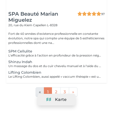
SPA Beauté Marian
97
Miguelez
20, rue du Kiem
Capellen L-8328
Fort de 40 années d'existence professionnelle en constante
évolution, notre spa qui compte une équipe de 5 esthéticiennes
professionnelles dont une na...
SPM Cellulite
L'efficacité grâce à l'action en profondeur de la pression négative. Technique originale du "palper - rouler" Drainage, régénération et raffermissement des tissus du visage, du buste et du corps. Pour tous types de peaux. Traitements spécifiques contre les vergetures, la cellulite et bien d'autres. Maîtriser peau d'orange, culotte de cheval et tissus conjonctif faible grâce au SPM Digital ! Le SPM le multi -talent dont on ne peut plus se passer. Raffermir et regalber la poitrine sans appel à la chirurgie, l'un des nombreux traitements spécifiques.
Shinzu Indah
Un massage du dos et du cuir chevelu manuel et à l'aide du Rama, cet outil en métal kansa parfaitement adapté au travail des méridiens, des mémoires, des blocages émotionnels du dos. Pour une détente profonde et un véritable reset sur le plan émotionnel!
Lifting Colombien
Le Lifting Colombien, aussi appelé « vaccum thérapie » est une technique non chirurgicale, pratiquée à l'aide de ventouses qui exercent une aspiration pour casser les dépôts de cellulite et de graisse, éliminer les toxines, améliorer le drainage et restaurer l'élasticité de la peau.
«
1
2
3
»
Karte