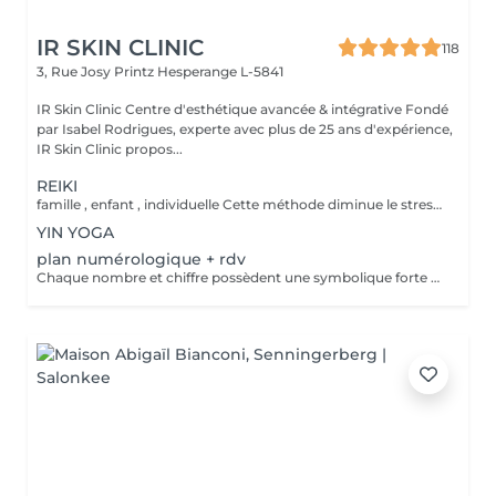
IR SKIN CLINIC
118
3, Rue Josy Printz
Hesperange L-5841
IR Skin Clinic Centre d'esthétique avancée & intégrative Fondé
par Isabel Rodrigues, experte avec plus de 25 ans d'expérience,
IR Skin Clinic propos...
REIKI
famille , enfant , individuelle Cette méthode diminue le stress, relâche les blocages émotionnels, calme les douleurs physiques, et vous amener à un bien-être général, ainsi qu'une paix intérieure. Libère les blocages énergétiques, renforce le système immunitaire, atténue la douleur et élimine les toxines du corps
YIN YOGA
plan numérologique + rdv
Chaque nombre et chiffre possèdent une symbolique forte et connue depuis la nuit des temps. Plusieurs outils sont à votre disposition pour découvrir votre personnalité, votre avenir ou tout simplement trouver des réponses précises à vos questions.