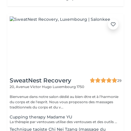
SweatNest Recovery
29
20, Avenue Victor Hugo
Luxembourg 1750
Bienvenue dans notre salon dédié au bien-être et à l'harmonie
du corps et de l'esprit. Nous vous proposons des massages
traditionnels du corps et du v...
Cupping therapy Madame YU
La thérapie par ventouses utilise des ventouses et des outils qui, par combustion, expulsent l'air de l'intérieur des ventouses, créant une pression négative qui permet aux ventouses d'adhérer aux points d'acupuncture ou à la surface de la peau où la thérapie par ventouses doit être effectuée, produisant ainsi une stimulation. Pour ce faire, à la fois en prévention et en traitement, la peau au niveau du site d'application des ventouses devient congestionnée et il y a stase sanguine Cupping therapy uses cups and tools employing combustion to expel air from inside the cups, creating negative pressure that causes the cups to adhere to acuponts or the skin surface where cupping is to be performed, thus producing stimulation,to achieve both prevention and treatment, the skin at the cupping site will become congested,and blood stasis.
Technique taoïste Chi Nei Tzang (massage du