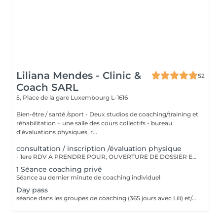
Liliana Mendes - Clinic &
52
Coach SARL
5, Place de la gare
Luxembourg L-1616
Bien-être / santé /sport - Deux studios de coaching/training et
réhabilitation + une salle des cours collectifs - bureau
d'évaluations physiques, r...
consultation / inscription /évaluation physique
- 1ere RDV A PRENDRE POUR, OUVERTURE DE DOSSIER ET EXPLICATIONS/CONSEILS - INSCRIPTION CHEZ LILIANA MENDES CLINIC & COACH - EVALUATION PHYSIQUE ET ANAMENSE - ON PAYE UNE SEULE FOIS!!
1 Séance coaching privé
Séance au dernier minute de coaching individuel
Day pass
séance dans les groupes de coaching (365 jours avec Lili) et/ou cours collectifs Pas valable pour coaching privé !!!! Day pass