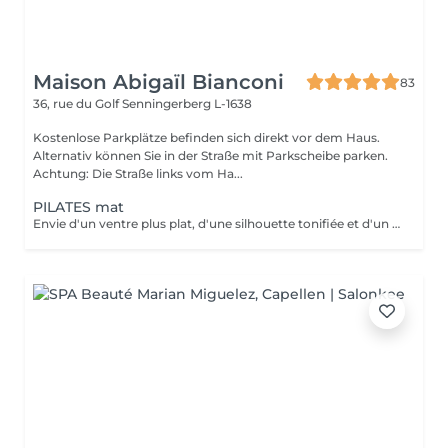
Maison Abigaïl Bianconi
83
36, rue du Golf
Senningerberg L-1638
Kostenlose Parkplätze befinden sich direkt vor dem Haus.
Alternativ können Sie in der Straße mit Parkscheibe parken.
Achtung: Die Straße links vom Ha...
PILATES mat
Envie d'un ventre plus plat, d'une silhouette tonifiée et d'un regain d'énergie ? Rejoignez mon cours de Pilates Mat en petit groupe ! Chaque séance vous fait travailler les abdominaux profonds, améliore votre posture, soulage le mal de dos et sculpte votre corps efficacement. Avec seulement 5 places disponibles, vous profitez d'un suivi personnalisé et de corrections adaptées pour maximiser vos résultats. Merci de prévoir l'appoint en espèces. 36 rue du Golf L-1638 Senningerberg Parking gratuit Toute réservation non honorée est due. Toute réservation non annulée 48h avant est due.