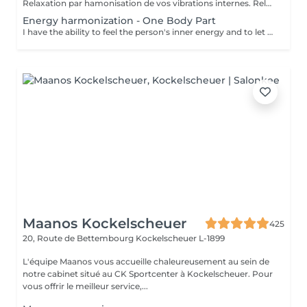
Relaxation par hamonisation de vos vibrations internes. Relaxamento pela harmonização de suas vibrações internas.
Energy harmonization - One Body Part
I have the ability to feel the person's inner energy and to let myself be guided by the demands of the massee's body.
Maanos Kockelscheuer
425
20, Route de Bettembourg
Kockelscheuer L-1899
L'équipe Maanos vous accueille chaleureusement au sein de
notre cabinet situé au CK Sportcenter à Kockelscheuer. Pour
vous offrir le meilleur service,...