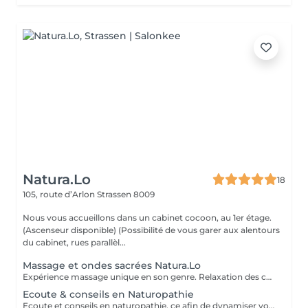
Natura.Lo
18
105, route d’Arlon
Strassen 8009
Nous vous accueillons dans un cabinet cocoon, au 1er étage.
(Ascenseur disponible) (Possibilité de vous garer aux alentours
du cabinet, rues parallèl...
Massage et ondes sacrées Natura.Lo
Expérience massage unique en son genre. Relaxation des corps et soin sonore au tambour, bols tibétains et vocale accompagné de notre partenaire bien-être : Anne
Ecoute & conseils en Naturopathie
Ecoute et conseils en naturopathie, ce afin de dynamiser votre retour à la vitalité mentale et corporelle. (Anamnèse de votre mode de vie et de votre quotidien, et mise en place de votre plan "bien-être") Les conseils ou soins en naturopathie ne remplacent en aucun cas un traitement chez votre médecin. Chèque cadeau disponible (Montant de votre choix, celui-ci est à indiquer lors de votre demande) (Temps de séance facultatif)