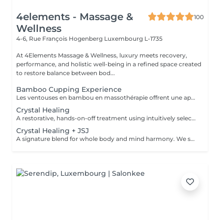
4elements - Massage &
100
Wellness
4-6, Rue François Hogenberg
Luxembourg L-1735
At 4Elements Massage & Wellness, luxury meets recovery,
performance, and holistic well-being in a refined space created
to restore balance between bod...
Bamboo Cupping Experience
Les ventouses en bambou en massothérapie offrent une approche naturelle, douce et non invasive pour le soin du corps Elles agissent en profondeur tout en respectant les tissus, sans provoquer de douleur ni de marques. Bienfaits principaux : Stimulent la microcirculation sanguine et améliorent l'oxygénation des tissus Favorisent la récupération musculaire et réduisent les tensions, notamment au niveau du dos et de la nuque Produisent un effet de drainage lymphatique, aidant à diminuer les dèmes Améliorent la tonicité et l'élasticité de la peau Induisent une relaxation profonde, bénéfique en cas de stress Grâce aux propriétés naturelles du bambou, le massage se caractérise par un glissement fluide et une pression maîtrisée, garantissant un soin confortable et non traumatique. Contre-indications : Affections cutanées inflammatoires, varices, hypertension artérielle sévère, fragilité vasculaire.
Crystal Healing
A restorative, hands-on-off treatment using intuitively selected crystals placed on and around the body. - A 20 minute phone call before the session to explore your goals and tailor your plan - A personalized Crystal body layout (and intention focused grids if needed) - Chakra balancing to realign and stabilize your energy centers - Energy field cleansing (aura sweep, grounding, and sealing) - Yin-Yang harmonization for overall energetic coherence - Aftercare suggestions Ideal for: stress relief, emotional balance, mental clarity, energetic reset. For questions and additional information, please contact claudia@4elements.lu
Crystal Healing + JSJ
A signature blend for whole body and mind harmony. We set your intention, select specific crystals, and apply JSJ flows that complement your needsperfect for layered support (physical, emotional, and subtle energy). For questions and additional information, please contact claudia@4elements.lu