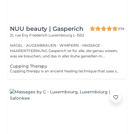
NUU beauty | Gasperich
379
21, rue Evy Friederich
Luxembourg L-1552
NÄGEL - AUGENBRAUEN - WIMPERN - MASSAGE -
HAARENTFERNUNG Gasperich ist für alle, die genau wissen,
was sie brauchen, und das in aller Ruhe genießen m...
Cupping Therapy
Cupping therapy is an ancient healing technique that uses special cups to create gentle suction on the skin. This suction promotes blood flow, relieves muscle tension, reduces inflammation, and supports deep relaxation. The treatment can help release toxins, improve circulation, and ease chronic pain or stiffness. *Please note that cupping therapy could just be added to a massage service with includes back massage.