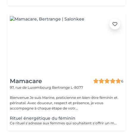
Mamacare
6
97, rue de Luxembourg
Bertrange L-8077
Bienvenue Je suis Marine, praticienne en bien-être féminin et
périnatal. Avec douceur, respect et présence, je vous
accompagne à chaque étape de votr...
Rituel énergétique du féminin
Ce rituel s'adresse aux femmes qui souhaitent s'offrir un moment de reconnexion à elles-mêmes. Il permet d'équilibrer l'énergie féminine, de libérer les blocages émotionnels et énergétiques, et de renforcer la connexion à son intuition et à sa créativité. Bienfaits : un profond sentiment d'apaisement, une meilleure circulation de l'énergie dans le corps, et un regain de vitalité et de clarté mentale. Ce rituel est composé d'un temps d'échange, avec remise d'une huile sur-mesure, d'une méditation, et d'un soin énergétique. Séance unique ou dans le cadre d'un accompagnement (à prix réduit). Pour en savoir plus, rendez-vous sur mon site: www.mamacare-lu.com/mes-accompagnements