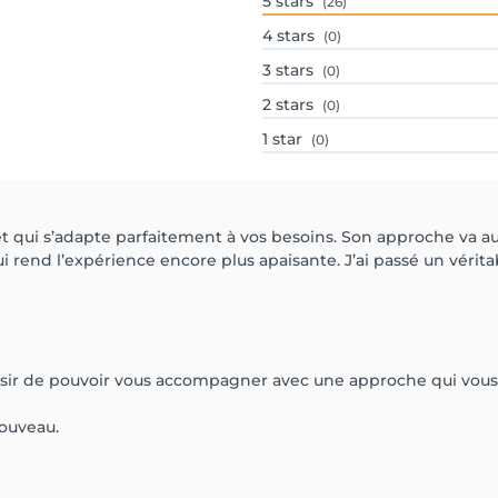
5
stars
(26)
4
stars
(0)
3
stars
(0)
2
stars
(0)
1
star
(0)
t qui s’adapte parfaitement à vos besoins. Son approche va au-
i rend l’expérience encore plus apaisante. J’ai passé un véritab
isir de pouvoir vous accompagner avec une approche qui vous 
nouveau.