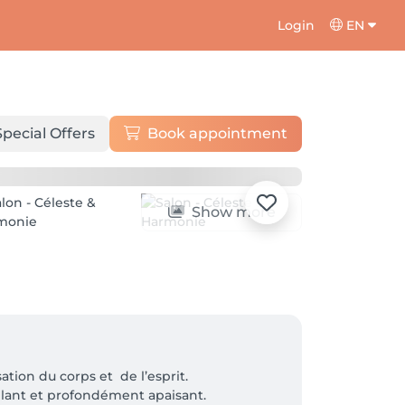
Login
EN
Special Offers
Book appointment
Show more
on du corps et  de l’esprit. 

lant et profondément apaisant. 
