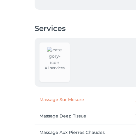
Chaque massage est pensé comme une parenth
a pour intention de rétablir l’équilibre, libére
Services
Votre bien-être est une priorité.

Jessica 
All services
Massage Sur Mesure
Massage Deep TIssue
Massage Aux Pierres Chaudes