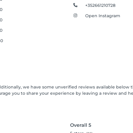
+352661210728
00
Open Instagram
00
00
30
dditionally, we have some unverified reviews available below t
urage you to share your experience by leaving a review and 
Overall
5