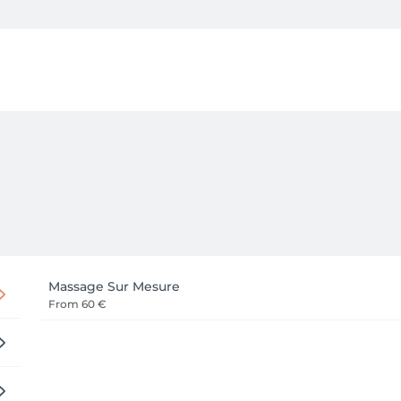
èse de douceur, où votre corps est écouté et respecté. Ici, r
r les tensions .

Massage Sur Mesure
From
60 €