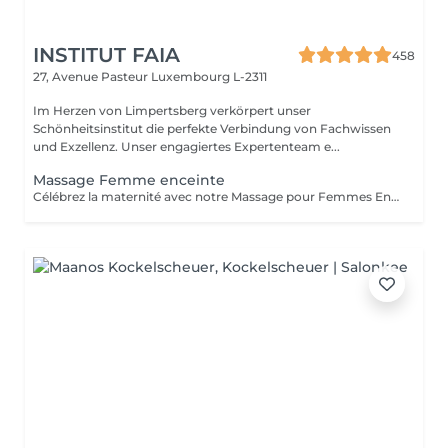
INSTITUT FAIA
458
27, Avenue Pasteur
Luxembourg L-2311
Im Herzen von Limpertsberg verkörpert unser
Schönheitsinstitut die perfekte Verbindung von Fachwissen
und Exzellenz. Unser engagiertes Expertenteam e...
Massage Femme enceinte
Célébrez la maternité avec notre Massage pour Femmes Enceintes. Conçu spécialement pour les futures mamans, ce massage offre une parenthèse de bien-être et de soulagement. Nos thérapeutes expérimentés utilisent des techniques douces pour apaiser les maux de dos, les tensions et les jambes fatiguées qui accompagnent souvent la grossesse. Vous serez choyée dans un environnement paisible, garantissant un moment de détente pour vous et votre bébé. Offrez-vous ce moment précieux de détente pour vous sentir choyée, détendue et prête à embrasser chaque instant de votre grossesse en toute sérénité