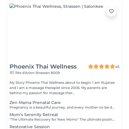
Phoenix Thai Wellness
45
117, Rte d'Arlon
Strassen 8009
My Story Phoenix Thai Wellness about to begin. I am Nujaree
and I am a massage therapist since 2006. My parents are
behind my passion for massage ther...
Zen Mama Prenatal Care
Pregnancy is a beautiful journey, and every mother-to-be deserves a moment of peaceful recovery. Our Zen Mama Prenatal Care is designed to gently ease muscular tension, promote overall physical comfort, and give you the quiet moment of reflection you deserve. Safe, professional, and deeply relaxing. Available for 13+ weeks of pregnancy. Special Note: This gentle wellness experience is exclusively available for mothers in their second and third trimesters (13 weeks and above). We recommend consulting your personal advisor or doctor before your first visit.
Mom's Serenity Retreat
"The Ultimate Recovery for New Moms" The ultimate postnatal comfort and relaxation experience. Gentle techniques help ease postpartum fluid retention, promote a wonderful sense of physical lightness, and encourage natural bodily harmony and relaxation. "Booking Guidelines" - Natural Birth: Recommended starting 4 weeks after delivery. - C-Section: Recommended starting 6 to 8 weeks after delivery (once you feel fully recovered and comfortable). Please consult with your doctor or personal healthcare provider prior to your first session.
Restorative Session