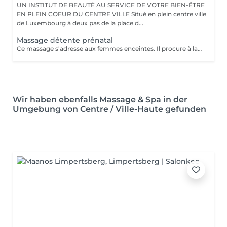
UN INSTITUT DE BEAUTÉ AU SERVICE DE VOTRE BIEN-ÊTRE
EN PLEIN COEUR DU CENTRE VILLE Situé en plein centre ville
de Luxembourg à deux pas de la place d...
Massage détente prénatal
Ce massage s'adresse aux femmes enceintes. Il procure à la future maman un grand moment de réconfort, réduit le stress, soulage les douleurs aux jambes et atténue l'inconfort de la pression du nerf sciatique. A partir du troisième mois jusqu'au terme de la grossesse.
Wir haben ebenfalls Massage & Spa in der
Umgebung von Centre / Ville-Haute gefunden