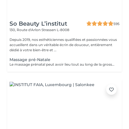
So Beauty L’institut
595
130, Route d'Arlon
Strassen L-8008
Depuis 2019, nos esthéticiennes qualifiées et passionnées vous
accueillent dans un véritable écrin de douceur, entièrement
dédié à votre bien-être et ...
Massage pré-Natale
Le massage prénatal peut avoir lieu tout au long de la grossesse (dès 3 mois). Il a des vertus relaxantes et hydratantes et permet d'améliorer les sensations de jambes lourdes et les maux de dos. Aucune contre-indication médicale n'existe.