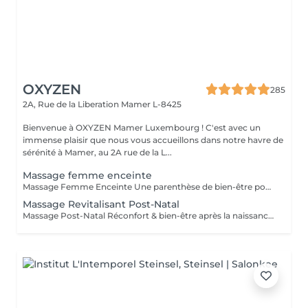
OXYZEN
285
2A, Rue de la Liberation
Mamer L-8425
Bienvenue à OXYZEN Mamer Luxembourg ! C'est avec un
immense plaisir que nous vous accueillons dans notre havre de
sérénité à Mamer, au 2A rue de la L...
Massage femme enceinte
Massage Femme Enceinte Une parenthèse de bien-être pour vous et votre bébé La grossesse est une étape unique et extraordinaire, mais aussi exigeante pour le corps et l'esprit. Notre Massage Femme Enceinte a été spécialement conçu pour accompagner les futures mamans en douceur, en apportant détente, vitalité et sérénité, tout en respectant vos besoins et ceux de votre bébé. Les bienfaits du Massage Femme Enceinte -Redonne de l'énergie : soulage la fatigue et procure un regain de vitalité. -Apaise tensions et inconforts : réduit les douleurs musculaires et articulaires liées à la grossesse. -Adoucit et assouplit la peau : favorise l'hydratation et aide à prévenir l'apparition de vergetures. -Renforce le lien avec bébé : un moment privilégié pour ressentir une profonde connexion émotionnelle. -Prépare à un accouchement harmonieux : en diminuant le stress et en relâchant les tensions musculaires. Chaque séance est réalisée par des praticiens expérimentés, formés pour garantir une expérience sécurisée, adaptée et profondément apaisante. Tout est pensé pour que vous puissiez vous évader du quotidien et savourer ce moment de douceur, rien que pour vous et votre bébé. Ce soin est conseillé à partir du 2 trimestre de grossesse. Déconseillé en cas de contre-indication médicale (demandez toujours l'avis de votre médecin). Avertissement : Nos massages sont exclusivement dédiés au bien-être et à la relaxation. Ils ne remplacent pas un suivi médical et ne relèvent pas de la kinésithérapie.
Massage Revitalisant Post-Natal
Massage Post-Natal Réconfort & bien-être après la naissance La période post-natale est un moment unique dans la vie d'une femme. Après l'accouchement, il est essentiel de prendre soin de soi pour retrouver son équilibre et son énergie. Notre Massage Post-Natal a été conçu pour vous offrir un moment de profonde détente, de réconfort et d'accompagnement dans cette nouvelle étape de vie. Les bienfaits du Massage Post-Natal -Retrouver son équilibre : aide le corps à récupérer plus rapidement et à retrouver son harmonie naturelle. -Remodeler la silhouette : accompagne en douceur la réappropriation du corps après la grossesse. -Stimuler la vitalité : combat la fatigue et redonne énergie et dynamisme. -Soulager les jambes lourdes et les tensions musculaires : procure un apaisement immédiat grâce à des gestes adaptés. -Favoriser l'élimination des toxines : soutient le processus naturel de purification de l'organisme. Après avoir donné la vie, offrez-vous ce précieux moment de bien-être. Cédric veille à ce que chaque séance soit une expérience sécurisée, apaisante et entièrement dédiée à votre récupération. Découvrez également nos cartes forfaits pour prolonger ces instants de douceur et de ressourcement. Ce soin est déconseillé en cas de contre-indication médicale (demandez toujours l'avis de votre médecin). Avertissement : Nos massages sont exclusivement dédiés au bien-être et à la relaxation. Ils ne remplacent pas un suivi médical et ne relèvent pas de la kinésithérapie.