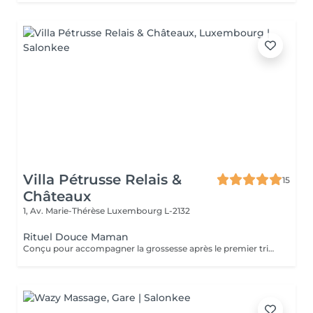
Villa Pétrusse Relais &
15
Châteaux
1, Av. Marie-Thérèse
Luxembourg L-2132
Rituel Douce Maman
Conçu pour accompagner la grossesse après le premier trimestre, ou la période du post-partum, ce soin allie douceur et efficacité. Les gestes, spécifiquement adaptés, améliorent l'élasticité de la peau et stimulent la circulation, tout en apaisant les tensions propres à cette période de la vie. Une parenthèse sur-mesure, pensée pour soulager le corps et offrir un moment de calme absolu à la future ou jeune maman.