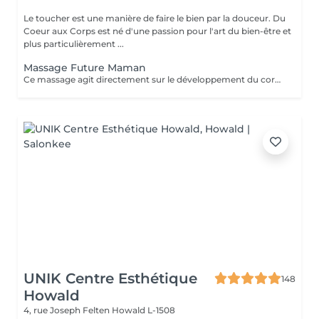
Le toucher est une manière de faire le bien par la douceur. Du
Coeur aux Corps est né d'une passion pour l'art du bien-être et
plus particulièrement ...
Massage Future Maman
Ce massage agit directement sur le développement du corps de la future maman. Il soulage les douleurs et les tensions musculaires ainsi que les crampes dans les jambes. Il permet également de favoriser le sommeil et la récupération, ainsi que la diminution des douleurs sciatiques. Du côté de bébé, il ressentira aussi le bien-être de sa maman et pourra donc se sentir en sécurité et heureux. Le massage est réalisé avec l'aide d'un coussin conçu spécialement pour vous permettre de vous allonger sur le ventre en toute sécurité et confort.
UNIK Centre Esthétique
148
Howald
4, rue Joseph Felten
Howald L-1508