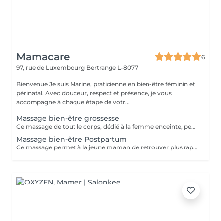
Mamacare
6
97, rue de Luxembourg
Bertrange L-8077
Bienvenue Je suis Marine, praticienne en bien-être féminin et
périnatal. Avec douceur, respect et présence, je vous
accompagne à chaque étape de votr...
Massage bien-être grossesse
Ce massage de tout le corps, dédié à la femme enceinte, permet de soulager les maux de la grossesse et de détendre le corps et l'esprit. Il permet d'apprivoiser en douceur les lignes d'un corps en transformation, de se préparer en toute sérénité à l'accouchement et à la maternité. Mélange de techniques de massage bien-être et de points énergétiques, ce massage s'adapte aux besoins spécifiques de chaque femme et de chaque étape de la grossesse : le choix des manuvres est personnalisé pour créer un moment de détente unique. Ce massage peut se pratiquer à partir du 2e trimestre de grossesse. La séance est composée d'un temps d'échange, pour que nous fassions connaissance et que vous puissiez me communiquer vos besoins, puis du massage en lui-même, qui dure environ 50 minutes.
Massage bien-être Postpartum
Ce massage permet à la jeune maman de retrouver plus rapidement son équilibre, en apportant une sensation de bien-être intense, de la tête aux pieds. Grâce à un protocole unique mêlant techniques de massage bien-être et points d'acupression de médecine chinoise, ce massage réunifie et rééquilibre l'énergie du bassin, replace doucement les organes du ventre, stimule la vitalité, soulage les tensions et décongestionne les jambes lourdes. Il apaise le stress, permet de ressentir les contours de son corps en douceur et de s'y sentir bien. Ce massage s'adapte et se module selon les besoins : le choix des manuvres est personnalisé afin de répondre au mieux aux besoins spécifiques de chaque cliente. EN OPTION : Le serrage à l'aide d'un rebozo (tissu au tissage particulier, venant du Mexique) permet notamment au bassin de se replacer doucement, de soulager les douleurs ligamentaires ou articulaires résiduelles de la grossesse, et aide les organes et l'utérus à reprendre leur taille et position initiales.