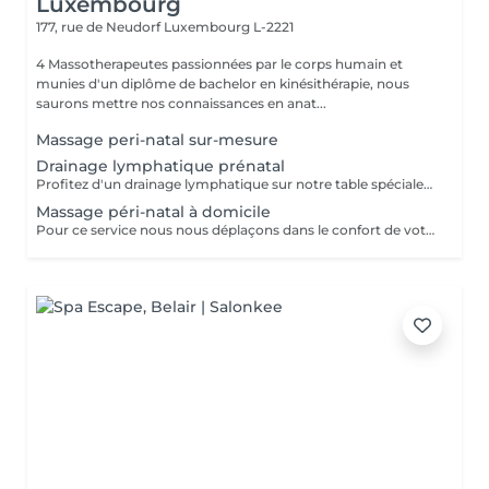
Luxembourg
177, rue de Neudorf
Luxembourg L-2221
4 Massotherapeutes passionnées par le corps humain et
munies d'un diplôme de bachelor en kinésithérapie, nous
saurons mettre nos connaissances en anat...
Massage peri-natal sur-mesure
Drainage lymphatique prénatal
Profitez d'un drainage lymphatique sur notre table spécialement conçues pour nos clientes enceintes Avec des coussins amovibles, vous pourrez de nouveau vous allonger sur le ventre pour profiter pleinement de votre drainage, du premier au dernier trimestre
Massage péri-natal à domicile
Pour ce service nous nous déplaçons dans le confort de votre domicile avec notre table péri-natale Déplacement à Luxembourg ville ou alentours proches uniquement Le but du massage sera d'adapter la séance de sorte à vous permettre de profiter pleinement d'un massage normal, en vous allongeant notamment sur le ventre grâce à un espace prévu pour le ventre dans la table. Ainsi nous ne masserons pas votre ventre mais les zones musculaires de votre choix en fonction de vos douleurs, tensions, ou rétention. Le massage durera entre 1h et 1h30 (selon votre réservation) et débutera après notre temps de trajet et installation. Ainsi pour un rendez-vous pris à 12h, prévoyez que le massage commence vers 12h30.