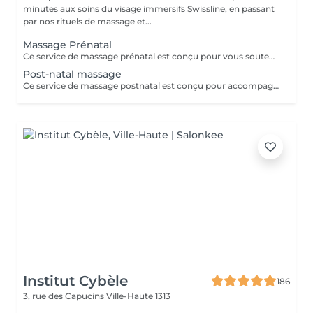
minutes aux soins du visage immersifs Swissline, en passant
par nos rituels de massage et...
Massage Prénatal
Ce service de massage prénatal est conçu pour vous soutenir en douceur tout au long de la grossesse grâce à des techniques sûres et spécialisées qui soulagent les tensions du dos, des hanches et des jambes, tout en apaisant votre système nerveux. Chaque séance vise à améliorer la circulation, à réduire l'enflure et à favoriser une relaxation profonde afin que vous puissiez mieux dormir et vous sentir plus à l'aise à mesure que votre corps évolue. En utilisant des positions et des coussins adaptés, le massage vous maintient, ainsi que votre bébé, bien soutenus et offre une pause apaisante face au stress quotidien et aux inconforts liés à la grossesse. Principaux avantages : Réduction du stress, de l'anxiété et de la tension musculaire. Aide à soulager les douleurs courantes de la grossesse, telles que les maux de dos, l'inconfort des hanches et les crampes aux jambes. Amélioration de la circulation et du drainage lymphatique. Favorisation d'un meilleur sommeil.
Post-natal massage
Ce service de massage postnatal est conçu pour accompagner en douceur votre corps dans les semaines et les mois qui suivent l'accouchement, grâce à des techniques douces et adaptées qui favorisent votre récupération physique et mentale. Il aide à relâcher les tensions du dos, des épaules, des hanches, du plancher pelvien et des seins, tout en apaisant le système nerveux pour réduire le stress, la fatigue et la sensibilité émotionnelle liées à la nouvelle parentalité. Le massage vise également à améliorer la circulation et le drainage lymphatique, à soutenir la cicatrisation des tissus (y compris après une césarienne) et à favoriser un sommeil plus profond et plus réparateur, tout en vous offrant une pause apaisante et ressourçante pour vous reconnecter à vousmême. Principaux bienfaits : Soutient la récupération physique en soulageant les tensions du dos, des hanches, du plancher pelvien et des seins après l'accouchement. Aide à réduire le stress, la fatigue et la sensibilité émotionnelle liés à la nouvelle parentalité. Améliore la circulation et le drainage lymphatique, ce qui peut favoriser la cicatrisation et réduire les gonflements. Favorise un sommeil plus profond et plus réparateur et crée une pause apaisante de temps pour soi dans votre routine bien remplie de jeune parent.
Institut Cybèle
186
3, rue des Capucins
Ville-Haute 1313