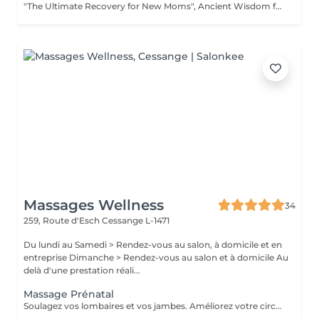
"The Ultimate Recovery for New Moms", Ancient Wisdom for the Modern Mother is a blend of soothing massage and warm herbal compress experience. - In Thai culture, the period following childbirth is considered a crucial time for a mother to "re-warm" her body and restore her vital energy. Our Traditional Thai Herbal Postnatal Care (known as a Yu Fai inspired ritual) is a comprehensive wellness experience designed to help new mothers recover physically and emotionally using the comforting warmth of organic Thai herbs. "Booking Guidelines" - Natural Birth: Recommended starting 4 weeks after delivery. - C-Section: Recommended starting 6 to 8 weeks after delivery (once you feel fully recovered and comfortable). Please consult with your doctor or personal healthcare provider prior to your first session.
Massages Wellness
34
259, Route d'Esch
Cessange L-1471
Du lundi au Samedi > Rendez-vous au salon, à domicile et en
entreprise Dimanche > Rendez-vous au salon et à domicile Au
delà d'une prestation réali...
Massage Prénatal
Soulagez vos lombaires et vos jambes. Améliorez votre circulation sanguine et boostez durablement votre système immunitaire. Précautions particulières: Demander l'avis de votre médecin traitant. Après la 12ème semaine, presque toutes les zones du corps peuvent être massées. Le temps du massage doit se limiter à 45 minutes. Le massage doit être léger, notamment sur le dos et le ventre. L'utilisation d'huile essentielle est à proscrire.