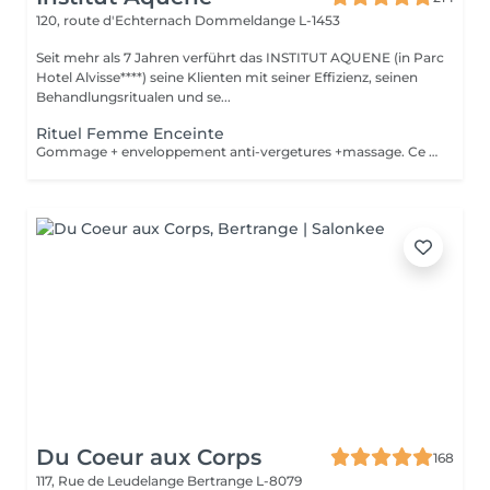
120, route d'Echternach
Dommeldange L-1453
Seit mehr als 7 Jahren verführt das INSTITUT AQUENE (in Parc
Hotel Alvisse****) seine Klienten mit seiner Effizienz, seinen
Behandlungsritualen und se...
Rituel Femme Enceinte
Gommage + enveloppement anti-vergetures +massage. Ce soin sophistiqué utilise des ingrédients naturels aux propriétés antioxydantes qui permettent de stimuler la circulation veineuse et lymphatique, il permet de savourer en toute confiance un moment de relaxation et de bien-être absolu entre la maman et le futur bébé.
Du Coeur aux Corps
168
117, Rue de Leudelange
Bertrange L-8079