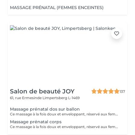
MASSAGE PRÉNATAL (FEMMES ENCEINTES)
Salon de beauté JOY
137
61, rue Ermesinde
Limpertsberg L-1469
Massage prénatal dos sur ballon
Ce massage à la fois doux et enveloppant, réservé aux femmes enceintes dès le 3ème mois de grossesse . Il permettra de vous détendre des tensions occasionnées par votre grossesse . Ne laissez pas la fatigue et les courbatures vous empêcher de profiter de ce beau moment .
Massage prénatal corps
Ce massage à la fois doux et enveloppant, réservé aux femmes enceintes dès le 3ème de grossesse . Il permettra de vous détendre des tensions occasionnées par votre grossesse . Ne laissez pas la fatigue et les courbatures vous empêcher de profiter de ce beau moment .