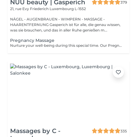
NUU beauty | Gasperich
379
21, rue Evy Friederich
Luxembourg L-1552
NÄGEL - AUGENBRAUEN - WIMPERN - MASSAGE -
HAARENTFERNUNG Gasperich ist für alle, die genau wissen,
was sie brauchen, und das in aller Ruhe genießen m...
Pregnancy Massage
Nurture your well-being during this special time. Our Pregnancy Massage is a gentle, relaxing treatment designed to reduce muscle tension, improve circulation, and ease discomfort commonly experienced during pregnancy. Soft, flowing techniques and comfortable side-lying positioning provide deep relaxation without placing pressure on the abdomen. Hypoallergenic, unscented oils are used to care for sensitive skin and maintain comfort throughout the session. This massage helps relieve tension in the lower back and shoulders, reduces swelling and heaviness in the legs, improves overall circulation, and promotes a sense of ease and balance in the body. This treatment is performed only with the approval of your doctor.
Massages by C -
335