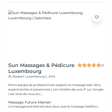
Sun Massages & Pédicure
21
Luxembourg
19, Raspert
Luxembourg L-2414
Notre équipe de professionnels experts en massage bien-être,
expérimentés et passionnés ( voir totalité des avis 5* sur Google
) est ravie de vous acc...
Massage Future Maman
Le massage prénatal est plus doux que le massage traditionnel mais saura néanmoins apporter réconfort aux muscles tendus, aux crampes associées au poids supplémentaire et aux changements physiques lors de la grossesse, ainsi que lutter contre le problème de circulation souvent responsable de jambes lourdes. Il pourra servir en tant que support émotif à la femme enceinte et se répercuter de façon bénéfique pour le bébé. Aussi, il procurera une réduction du stress et enseignera à la future maman l'art de la relaxation et de développement de sa capacité respiratoire, clés importantes pour l'accouchement. Pour son plus grand confort et un parfait lâcher-prise, nous utilisons un coussin morphologique breveté qui s'adapte aux formes de la future maman.