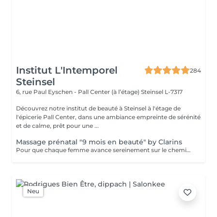
Institut L'Intemporel
284
Steinsel
6, rue Paul Eyschen - Pall Center (à l’étage)
Steinsel L-7317
Découvrez notre institut de beauté à Steinsel à l'étage de
l'épicerie Pall Center, dans une ambiance empreinte de sérénité
et de calme, prêt pour une ...
Massage prénatal "9 mois en beauté" by Clarins
Pour que chaque femme avance sereinement sur le chemin de la maternité, Clarins a mis au point un Soin cocooning qui décontracte les tensions, allège les jambes, améliore l'élasticité de la peau et aide à prévenir les marques de grossesse.
Neu