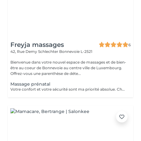
Freyja massages
6
42, Rue Demy Schlechter
Bonnevoie L-2521
Bienvenue dans votre nouvel espace de massages et de bien-
être au coeur de Bonnevoie au centre ville de Luxembourg.
Offrez-vous une parenthèse de déte...
Massage prénatal
Votre confort et votre sécurité sont ma priorité absolue. Chaque séance est adaptée à votre trimestre, à vos zones de tension, à ce que vous traversez ce jour-là. Vous êtes accueillie dans un espace chaleureux, calme, entièrement dédié à votre bien-être. Le massage prénatal est pratiqué en position confortable, avec des huiles douces et naturelles, dès le deuxième trimestre de grossesse. Ensemble nous pourrons soulager les douleurs du dos, des hanches et des jambes, réduire les tensions et le stress du quotidien, diminuer les dèmes et favoriser la circulation sanguine, favoriser un sommeil plus profond et réparateur.