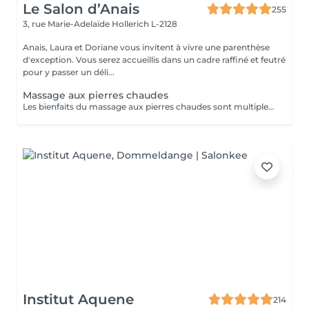
Le Salon d’Anais
255
3, rue Marie-Adelaïde
Hollerich L-2128
Anais, Laura et Doriane vous invitent à vivre une parenthèse
d'exception. Vous serez accueillis dans un cadre raffiné et feutré
pour y passer un déli...
Massage aux pierres chaudes
Les bienfaits du massage aux pierres chaudes sont multiples. Il permet notamment de lâcher prise, de détoxifier l'organisme et d'améliorer la circulation sanguine. Plusieurs maladies et certaines douleurs sont également traitées grâce à cette technique de massage, dont : L'arthrite ; La fibromyalgie ; L'insomnie ; Les douleurs musculaires ; Les maladies liées au stress. Cependant, tout le monde ne peut pas profiter des vertus thérapeutiques du massage aux pierres chaudes. Certaines contre-indications existent. Les personnes souffrant de diabète, de problèmes respiratoires ou cardiaques doivent éviter ce type ce massage. C'est également le cas pour les femmes enceintes.
Institut Aquene
214