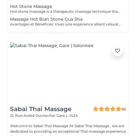
Hot Stone Massage
Hot stone massage is a therapeutic massage technique that uses **smooth, heated basalt stones** (volcanic rock that retains heat well). The warmth penetrates deep into muscles, allowing intense relaxation without heavy pressure. How it works 1. Heating the stones Stones are warmed in water to a safe temperature (typically ~5055 °C). 2. Stone placement The therapist places stones on key points of the body: * Along the spine * Shoulders and neck * Hands, legs, or between toes These areas correspond to major muscle groups and energy points. 3. Massage with stones The therapist also uses the stones as tools, gliding them over muscles with oil to combine heat and movement. Key benefits *Deep muscle relaxation* heat reduces muscle stiffness faster than hands alone *Pain & tension relief* ideal for chronic back/neck tension *Stress & anxiety reduction* strong calming effect on the nervous system *Improved circulation* heat increases blood flow and oxygen delivery *Better sleep* many clients feel deeply sedated afterward Who it's best for People with: * Chronic muscle tension * Stress, burnout, mental overload * Sedentary or highly physical lifestyles * Cold sensitivity or poor circulation Not recommended for: * Fever or acute inflammation * Skin infections or open wounds * Severe cardiovascular issues * Neuropathy with reduced heat sensation What it feels like * Very relaxing, warm, grounding * Pressure is usually gentle to medium * Many clients drift into a meditative or sleep-like state It is NOT a sports or deep-tissue massage, but the heat allows muscles to release deeply without pain.
Massage Hot Bian Stone Gua Sha
Avantages et Bénéfices: Vivez une expérience alliant relaxation profonde et revitalisation musculaire. Grâce au Bian Stone et à la technique du Gua Sha, ce massage apaise les douleurs, détend les tensions et stimule la circulation sanguine, tout en procurant un moment de calme et d'équilibre intérieur. Les principaux bénéfices : - Soulagement des douleurs et tensions musculaires - Réduction de l'inflammation et fatigue musculaire - Amélioration de la circulation sanguine et lymphatique - Relaxation profonde du corps et de l'esprit - Diminution du stress et apaisement du système nerveux - Favorise la récupération musculaire et l'équilibre énergétique
Sabai Thai Massage
86
12, Rue André Duchscher
Gare L-1424
Welcome to Sabai Thai Massage At Sabai Thai Massage , we are
dedicated to providing an exceptional Thai massage experience