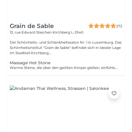
Grain de Sable
272
13, rue Edward Steichen
Kirchberg L-2540
Der Schönheits- und Schlankheitssalon Nr. 1 in Luxemburg. Das
Schönheitsinstitut "Grain de Sable" befindet sich in idealer Lage
im Stadtteil Kirchberg...
Massage Hot Stone
Warme Steine, die über den geölten Körper gleiten, einfühlsame Griffe, die Verspannungen lösen. Seit Jahrtausenden wird die wohltuende Wirkung der Hot-Stone-Massage geschätzt.