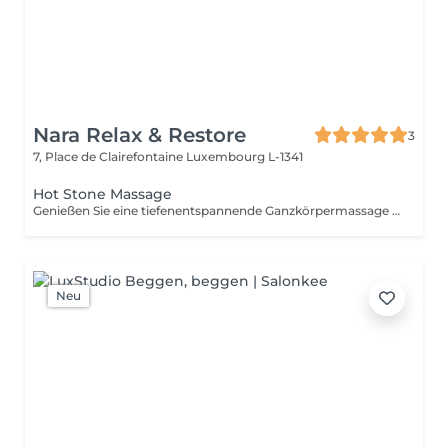
Nara Relax & Restore
3
7, Place de Clairefontaine
Luxembourg L-1341
Hot Stone Massage
Genießen Sie eine tiefenentspannende Ganzkörpermassage mit erwärmten Vulkansteinen und hochwertigen warmen Ölen. Die wohltuende Wärme hilft, Muskelverspannungen zu lösen, die Durchblutung zu fördern, Stress abzubauen und ein tiefes Gefühl von Entspannung und Wohlbefinden zu schaffen.
Neu