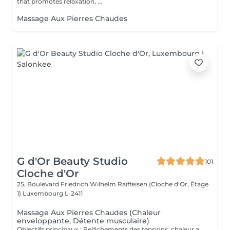
that promotes relaxation, ...
Massage Aux Pierres Chaudes
G d'Or Beauty Studio
101
Cloche d'Or
25, Boulevard Friedrich Wilhelm Raiffeisen (Cloche d'Or, Étage
1)
Luxembourg L-2411
Massage Aux Pierres Chaudes (Chaleur
enveloppante, Détente musculaire)
Objectifs principaux : Relâchements des tensions, chaleur apaisante, détente profonde: Massage enveloppant réalisé à l'aide de pierres volcaniques chauffées, délicatement positionnées sur des points stratégiques du corps et utilisées pour effectuer des mouvements lents et fluides. La chaleur diffuse pénètre progressivement les tissus, assouplit les zones contractées et favorise une détente musculaire en profondeur. Véritable rituel de thermothérapie, ce soin exploite les bienfaits thérapeutiques de la chaleur pour stimuler la circulation, soutenir l'oxygénation des tissus et apaiser les tensions accumulées. Il procure une sensation immédiate de confort et d'équilibre, idéale en période de fatigue ou lorsque le corps a besoin d'être profondément réchauffé et revitalisé. Fréquence recommandée : Ponctuellement, ou toutes les 2 à 3 semaines dans le cadre d'un entretien régulier.