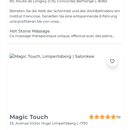
80, Route de Longwy (City Concorde)
Bertrange L-8060
Betreten Sie die Welt der Schönheit und des Wohlbefindens am
Institut Francoise. Genießen Sie eine entspannende Erfahrung
und profitieren Sie von unse...
Hot Stone Massage
Ce massage thérapeutique unique, effectué avec des pierres de lave, rend un bon équilibre de l'énergie. Son effet est plus profond et dure plus longtemps que celui d'un massage classique.
Magic Touch
119
33, Avenue Victor Hugo
Limpertsberg L-1750