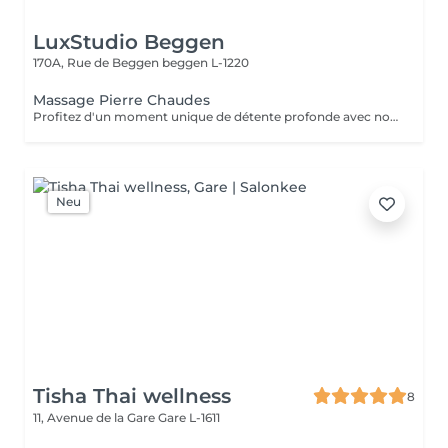
LuxStudio Beggen
170A, Rue de Beggen
beggen L-1220
Massage Pierre Chaudes
Profitez d'un moment unique de détente profonde avec notre massage aux pierres chaudes, disponible en séances de 60 ou 90 minutes. Nos esthéticiennes spécialisées appliquent des pierres de basalte chauffées stratégiquement le long du corps, en combinant des mouvements doux et des techniques traditionnelles de massage. La chaleur des pierres pénètre profondément dans les muscles, favorisant la détente et le soulagement des tensions. En plus des bienfaits physiques, tels que l'amélioration de la circulation sanguine et le soulagement des douleurs musculaires, la thérapie contribue à l'équilibre mental en réduisant le stress et l'anxiété. La combinaison unique de chaleur et de massage offre une expérience thérapeutique complète, revitalisant à la fois le corps et l'esprit. Laissez-vous envelopper par la chaleur réconfortante des pierres et embarquez pour un voyage vers le bien-être total. Le temps de préparation et d'installation de la cliente est inclus dans la période choisie, garantissant que chaque minute soit dédiée à votre bien-être.
Neu
Tisha Thai wellness
8
11, Avenue de la Gare
Gare L-1611