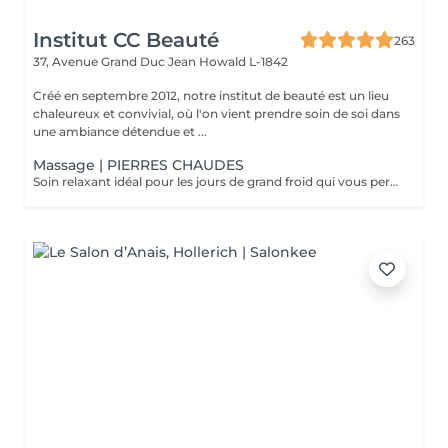
Institut CC Beauté
263
37, Avenue Grand Duc Jean
Howald L-1842
Créé en septembre 2012, notre institut de beauté est un lieu
chaleureux et convivial, où l'on vient prendre soin de soi dans
une ambiance détendue et ...
Massage | PIERRES CHAUDES
Soin relaxant idéal pour les jours de grand froid qui vous permettra de plonger dans un univers de détente absolu. La chaleur soulage les tensions et atténue les douleurs en décontractant les muscles fatigués. Les fonctions énergétiques du corps sont ré-harmonisés par les pierres chaudes. C'est un excellent détoxifiant