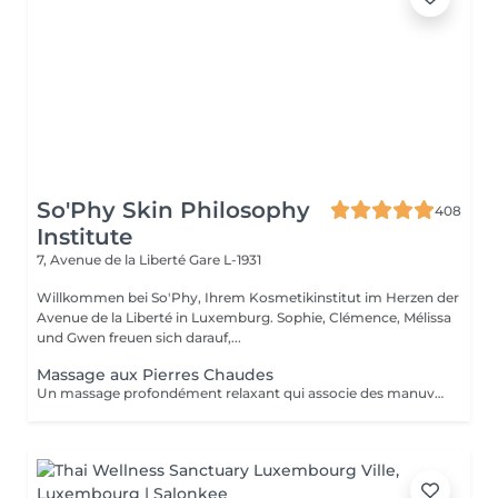
So'Phy Skin Philosophy
408
Institute
7, Avenue de la Liberté
Gare L-1931
Willkommen bei So'Phy, Ihrem Kosmetikinstitut im Herzen der
Avenue de la Liberté in Luxemburg. Sophie, Clémence, Mélissa
und Gwen freuen sich darauf,...
Massage aux Pierres Chaudes
Un massage profondément relaxant qui associe des manuvres enveloppantes à la chaleur des pierres volcaniques. La chaleur diffuse permet de relâcher les tensions musculaires en profondeur, favorise la détente et procure une sensation immédiate de lâcher-prise. Les mouvements lents et harmonieux accompagnent le corps vers un état de relaxation intense, tout en améliorant la circulation et la sensation de légèreté. Un soin idéal pour se détendre profondément, relâcher le stress et retrouver un équilibre entre le corps et l'esprit.