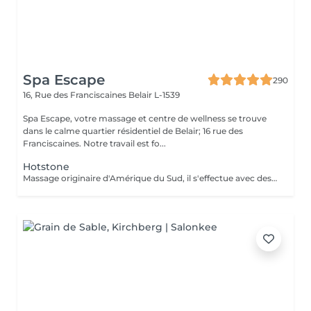
Spa Escape
290
16, Rue des Franciscaines
Belair L-1539
Spa Escape, votre massage et centre de wellness se trouve
dans le calme quartier résidentiel de Belair; 16 rue des
Franciscaines. Notre travail est fo...
Hotstone
Massage originaire d'Amérique du Sud, il s'effectue avec des pierres volcaniques chaudes et des manoeuvres manuelles permettant au corps une détente musculaire et sensorielle très profonde. Vous ressortirez apaisé, rechargé et plein d'énergie