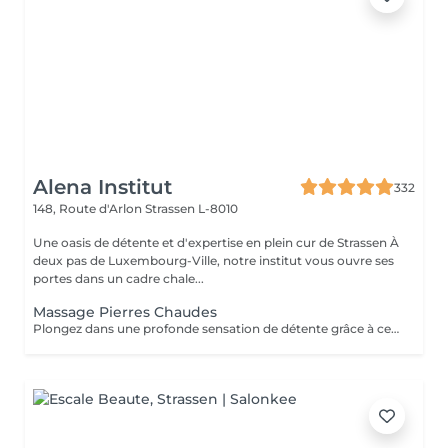
Alena Institut
332
148, Route d'Arlon
Strassen L-8010
Une oasis de détente et d'expertise en plein cur de Strassen À
deux pas de Luxembourg-Ville, notre institut vous ouvre ses
portes dans un cadre chale...
Massage Pierres Chaudes
Plongez dans une profonde sensation de détente grâce à ce massage enveloppant réalisé avec des pierres volcaniques chaudes. La chaleur diffuse apaise les tensions musculaires, améliore la circulation et procure un bien-être incomparable. Un soin cocooning idéal pour relâcher le corps, calmer l'esprit et retrouver une harmonie totale.