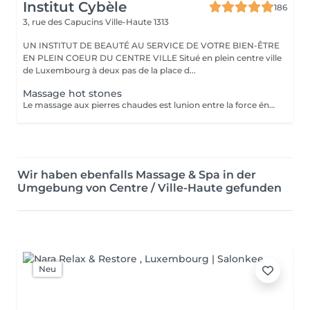
Institut Cybèle
186
3, rue des Capucins
Ville-Haute 1313
UN INSTITUT DE BEAUTÉ AU SERVICE DE VOTRE BIEN-ÊTRE
EN PLEIN COEUR DU CENTRE VILLE Situé en plein centre ville
de Luxembourg à deux pas de la place d...
Massage hot stones
Le massage aux pierres chaudes est lunion entre la force énergétique des pierres, leurs chaleurs, leurs douceurs et la masseuse. Ce sont des pierres de basalte volcanique chauffées à une température entre 50 et 60 degrés. Ce massage permet de lâcher prise, soulage les douleurs et relâche les nuds musculaires.
Wir haben ebenfalls Massage & Spa in der
Umgebung von Centre / Ville-Haute gefunden
Neu