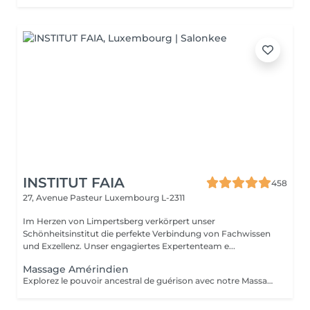
INSTITUT FAIA
458
27, Avenue Pasteur
Luxembourg L-2311
Im Herzen von Limpertsberg verkörpert unser
Schönheitsinstitut die perfekte Verbindung von Fachwissen
und Exzellenz. Unser engagiertes Expertenteam e...
Massage Amérindien
Explorez le pouvoir ancestral de guérison avec notre Massage Amérindien aux Pierres Chaudes. Plongez dans une expérience où la sagesse des traditions amérindiennes se marie à la chaleur bienfaisante des pierres. Les pierres chaudes, soigneusement positionnées le long de votre corps, libèrent une énergie apaisante qui soulage les tensions musculaires et stimule la circulation. Les mouvements rituels et les propriétés énergisantes des pierres créent une harmonie unique entre le physique et le spirituel. Laissez-vous emporter par la chaleur réconfortante et les bienfaits revitalisants de notre Massage Amérindien avec des pierres chaudes.