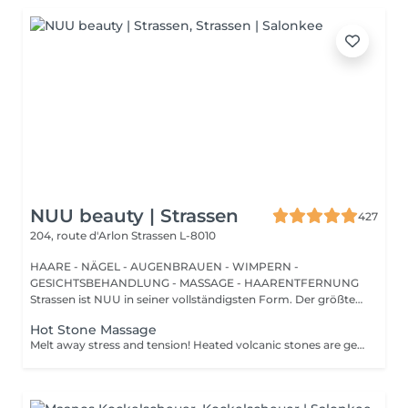
NUU beauty | Strassen
427
204, route d'Arlon
Strassen L-8010
HAARE - NÄGEL - AUGENBRAUEN - WIMPERN -
GESICHTSBEHANDLUNG - MASSAGE - HAARENTFERNUNG
Strassen ist NUU in seiner vollständigsten Form. Der größte
Sal...
Hot Stone Massage
Melt away stress and tension! Heated volcanic stones are gently placed and massaged over the body to warm the muscles, increase circulation, and promote a deep state of relaxation. Perfect for relieving tension, easing anxiety, and restoring inner calm. Age restrictions: there are no age restrictions for this procedure. Post procedure recommendations: do not do sport and any sharp movements 2-3 hours after the procedure. Frequency: 1-2 times per week, 10 times in total. Repeat once in 3-6 months.