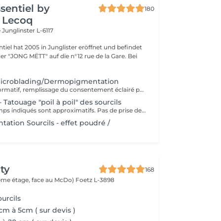
ssentiel by
180
 Lecoq
e
Junglinster L-6117
ntiel hat 2005 in Junglister eröffnet und befindet
 der "JONG MËTT" auf die n°12 rue de la Gare. Bei
Microblading/Dermopigmentation
Rendez-vous informatif, remplissage du consentement éclairé pour la réalisation d'un acte de tatouage. Évaluation du tatouage à réaliser, choix de la technique la mieux adaptée. La consultation est considérée comme un acompte si prise de rendez-vous pour le tatouage endéans les 15 jours.
 Tatouage "poil à poil" des sourcils
Les prix et les temps indiqués sont approximatifs. Pas de prise de rendez-vous sans consultation préalable. Réservable en ligne ou par téléphone.
tion Sourcils - effet poudré /
ty
168
(2ème étage, face au McDo)
Foetz L-3898
urcils
cm à 5cm ( sur devis )