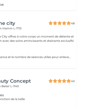
obe
he city
48
mm
Hamm L-1713
e City offrez à votre corps un moment de détente et
 avec des soins amincissants et drainants exclusifs!
Le temps de la séance et le nombre de séances utiles pour enlever le tatouage sont variables Le détatouage laser est une technique efficace qui fragmente les pigments d'encre sous la peau à l'aide de faisceaux de lumière, permettant ainsi au système immunitaire de les éliminer progressivement. Le processus nécessite généralement plusieurs séances, et son efficacité dépend de divers facteurs. Comment ça marche ? Le laser cible les particules d'encre et les chauffe pour les fragmenter en morceaux plus petits. Ces fragments sont ensuite naturellement évacués par le corps. Différents types de lasers, tels que le laser Picosure ou le laser Q-Switched, sont utilisés pour traiter efficacement différentes couleurs et profondeurs d'encre. Ce qu'il faut savoir Nombre de séances Le nombre de séances varie considérablement. Un tatouage amateur peut nécessiter 3 à 5 séances, tandis qu'un tatouage professionnel peut en exiger 4 à 12, voire plus, pour une disparition complète. Résultats progressifs L'éclaircissement de l'encre est visible après chaque séance, mais le tatouage complet s'estompe progressivement au fil du temps.
auty Concept
40
on
Belair L-1140
ges
onction de la taille