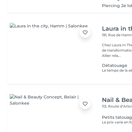
Piercing 2e l
Laura in t
191, Rue de Ha
Chez Laura In Th
de transformation
Allier rela...
Détatouage
Nail & Be
113, Route d’Arl
Petits tatoua
Le prix varie en f