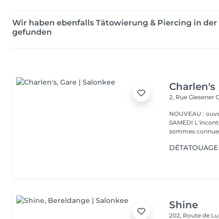
Wir haben ebenfalls Tätowierung & Piercing in de
gefunden
Charlen's
2, Rue Glesener
G
NOUVEAU : ouver
SAMEDI L'incontournable institut de beauté à Luxembourg. Nous
sommes connues 
DÉTATOUAGE 
Shine
202, Route de 