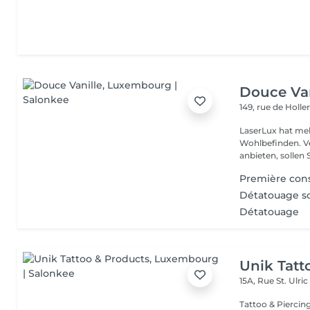
Douce Van
149, rue de Holle
LaserLux hat meh
Wohlbefinden. Ve
anbieten, sollen S
Première cons
Détatouage so
Détatouage
Unik Tatt
15A, Rue St. Ulri
Tattoo & Piercin