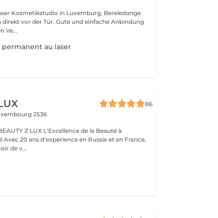
nser Kosmetikstudio in Luxemburg, Bereledange.
 direkt vor der Tür. Gute und einfache Anbindung
n Ve...
 permanent au laser
 LUX
86
uxembourg 2536
BEAUTY Z LUX L'Excellence de la Beauté à
ance,
sir de v...