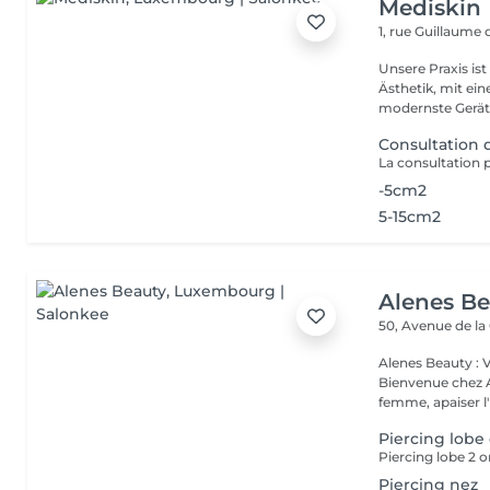
Mediskin
1, rue Guillaume
Unsere Praxis ist
Ästhetik, mit ein
modernste Gerät.
Consultation
-5cm2
5-15cm2
Alenes B
50, Avenue de la
Alenes Beauty : 
Bienvenue chez A
femme, apaiser l'e
Piercing lobe 
Piercing lobe 2 or
Piercing nez