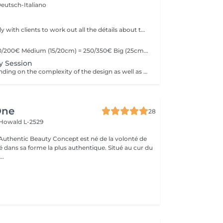
eutsch-Italiano
We offer the study with clients to work out all the détails about their tattoo.
Little (10cm) = 150/200€ Médium (15/20cm) = 250/350€ Big (25cm/+) = start at 400€ Custom quotes per project! The prices vary depending on the complexity of the design as well as the área to be tattoed!
y Session
Prices vary depending on the complexity of the design as well as the área to be tattoed.
One
28
Howald L-2529
uthentic Beauty Concept est né de la volonté de
é dans sa forme la plus authentique. Situé au cur du
..