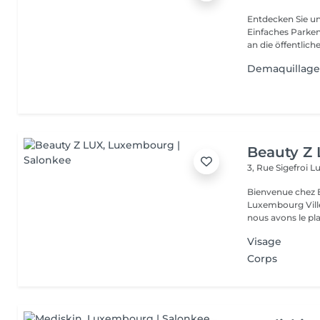
Entdecken Sie u
Einfaches Parken
an die öffentliche
Demaquillage
Beauty Z
3, Rue Sigefroi
L
Bienvenue chez 
Luxembourg Villé Avec 20 ans d'expérience en Russie et en Fr
nous avons le plai
Visage
Corps