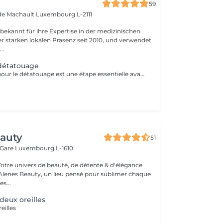
59
 de Machault
Luxembourg L-2111
 bekannt für ihre Expertise in der medizinischen
er starken lokalen Präsenz seit 2010, und verwendet
..
 détatouage
La consultation pour le détatouage est une étape essentielle avant le traitement. Elle permet d'évaluer la taille, les couleurs et la profondeur du tatouage, ainsi que le type de peau du patient. Le professionnel explique le déroulement du traitement, le nombre de séances nécessaires et les éventuels effets secondaires. C'est aussi le moment pour poser toutes vos questions et discuter des attentes en termes de résultats
eauty
51
 Gare
Luxembourg L-1610
Votre univers de beauté, de détente & d'élégance
lenes Beauty, un lieu pensé pour sublimer chaque
s...
deux oreilles
eilles