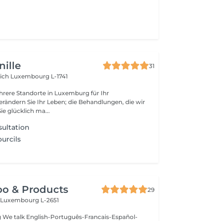
ille
31
rich
Luxembourg L-1741
rere Standorte in Luxemburg für Ihr
rändern Sie Ihr Leben; die Behandlungen, die wir
ie glücklich ma...
ultation
urcils
oo & Products
29
c
Luxembourg L-2651
g We talk English-Português-Francais-Español-