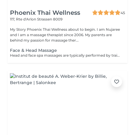
Phoenix Thai Wellness
45
117, Rte d'Arlon
Strassen 8009
My Story Phoenix Thai Wellness about to begin. I am Nujaree
and I am a massage therapist since 2006. My parents are
behind my passion for massage ther...
Face & Head Massage
Head and face spa massages are typically performed by trained professionals in spa or wellness centers, providing a range of benefits including deep stress relief, a refreshed and revitalized feeling, eased muscle tightness, and enhanced skin health.