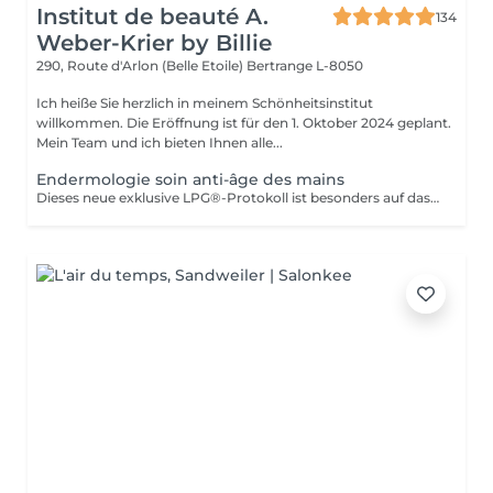
Institut de beauté A.
134
Weber-Krier by Billie
290, Route d'Arlon (Belle Etoile)
Bertrange L-8050
Ich heiße Sie herzlich in meinem Schönheitsinstitut
willkommen. Die Eröffnung ist für den 1. Oktober 2024 geplant.
Mein Team und ich bieten Ihnen alle...
Endermologie soin anti-âge des mains
Dieses neue exklusive LPG®-Protokoll ist besonders auf das Wohlbefinden der Verbraucher bedacht und stellt eine Allianz aus Technik dar, die auf der patentierten Technologie des CelluM6 Alliance®-Geräts und der Sensorik für eine sofortige und dauerhafte Wirkung auf den Körper basiert. Und dies dank einer Reihe von Manövern, die sowohl vom Alliance®-Behandlungskopf, dem Auflegen einer Maske als auch von den Händen des Behandlers ausgeführt werden