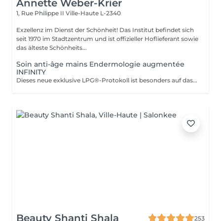
Annette Weber-Krier
1, Rue Philippe II
Ville-Haute L-2340
Exzellenz im Dienst der Schönheit! Das Institut befindet sich
seit 1970 im Stadtzentrum und ist offizieller Hoflieferant sowie
das älteste Schönheits...
Soin anti-âge mains Endermologie augmentée
INFINITY
Dieses neue exklusive LPG®-Protokoll ist besonders auf das Wohlbefinden der Verbraucher bedacht und stellt eine Allianz aus Technik dar, die auf der patentierten Technologie des CelluM6 Alliance®-Geräts und der Sensorik für eine sofortige und dauerhafte Wirkung auf den Körper basiert. Und dies dank einer Reihe von Manövern, die sowohl vom Alliance®-Behandlungskopf, dem Auflegen einer Maske als auch von den Händen des Behandlers ausgeführt werden
Beauty Shanti Shala
253