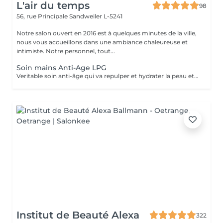
L'air du temps
98
56, rue Principale
Sandweiler L-5241
Notre salon ouvert en 2016 est à quelques minutes de la ville,
nous vous accueillons dans une ambiance chaleureuse et
intimiste. Notre personnel, tout...
Soin mains Anti-Age LPG
Veritable soin anti-âge qui va repulper et hydrater la peau et atténuer les taches. Nettoyage, gommage, massage mécanique, gants avec principes actifs. Les mains sont toujours exposées à l'air et sont sujettes à un vieillissement plus rapides de la peau.NOUS AVONS LA DERNIERE MACHINE LPG DE 2025 LPG INFINITY, ENCORE PLUS DE RESULTAT
Institut de Beauté Alexa
322