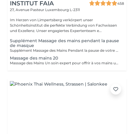
INSTITUT FAIA
458
27, Avenue Pasteur
Luxembourg L-2311
Im Herzen von Limpertsberg verkörpert unser
Schönheitsinstitut die perfekte Verbindung von Fachwissen
und Exzellenz. Unser engagiertes Expertenteam e...
Supplément Massage des mains pendant la pause
de masque
Supplément Massage des Mains Pendant la pause de votre masque, offrez-vous un massage des mains de 15 minutes. Un moment de pure détente qui libère les tensions, nourrit la peau et prolonge le bien-être. Un geste apprécié de nos clientes pour sublimer leur soin visage.
Massage des mains 20
Massage des Mains Un soin expert pour offrir à vos mains une véritable parenthèse de bien-être. Ce massage complet de 30 minutes dénoue les tensions, stimule la circulation et nourrit la peau en profondeur. Grâce à des manuvres enveloppantes et précises, il procure une sensation immédiate de légèreté et de relaxation. Idéal pour soulager les mains sollicitées au quotidien, améliorer la souplesse articulaire et apaiser l'esprit. Un moment de soin et d'attention, réalisé avec expertise, pour des mains douces, détendues et parfaitement ressourcées.