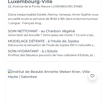
Luxembourg-Ville
22, Avenue de la Porte-Neuve
LUXEMBOURG 57480
Diana (responsable) Estelle ,Marina, Vanessa, Anne-Sophie vous
accueille toute la semaine de 9h30 à 18h dans la bonne humeur
! Langue : Français Ang...
SOIN NETTOYANT - au Charbon Végétal
Votre teint est brouillé ? Votre peau est mixte ? Ce soin s'adresse à vous. Votre peau est nettoyée par une exfoliation douce, sous vapeur, complétée par une extraction des comédons. Pour finir, l'application d'un masque purifie la zone médiane (front, nez, menton), et hydrate le reste de votre visage. Bénéfices : Detoxifié et hydraté, votre visage retrouve un teint unifié, frais et lumineux.
MODELAGE DÉTENTE - à l'Huile de Jojoba
Découvrez la sensation de l'huile de Jojoba 100 % naturelle sur votre peau. Nourrie, votre peau retrouve tout son confort. Libéré de ses tensions grâce aux mains habiles de notre esthéticienne, votre visage est détendu. Bénéfices : Nourrie, votre peau retrouve tout son confort.
SOIN HYDRATANT - à L'Edulis
Profitez des fabuleux pouvoirs de l'eau cellulaire d'Edulis, précieuse source d'hydratation continue. Après la brumisation du Sérum concentré en eau cellulaire, le Masque Crème ressourçant se transforme en une texture soyeuse qui fond sur votre peau sous le délicat modelage de notre esthéticienne. Bénéfices : Gorgée d'eau, votre peau retrouve douceur, souplesse et éclat. Retrouvez le confort dune peau hydratée en continu.