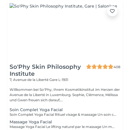
So'Phy Skin Philosophy
408
Institute
7, Avenue de la Liberté
Gare L-1931
Willkommen bei So'Phy, Ihrem Kosmetikinstitut im Herzen der
Avenue de la Liberté in Luxemburg. Sophie, Clémence, Mélissa
und Gwen freuen sich darauf,...
Soin Complet Yoga Facial
Soin Complet Yoga Facial Rituel visage & massage Un soin complet qui associe les étapes essentielles d'un soin du visage à la puissance du Massage Yoga Facial. Après un nettoyage en profondeur, une exfoliation et un travail ciblé de la peau, le massage vient stimuler les muscles, relancer les circulations et relâcher les tensions du visage. Ce rituel se poursuit par l'application de soins adaptés afin d'hydrater, rééquilibrer et révéler l'éclat naturel de votre peau. Le visage paraît plus lisse, plus lumineux et naturellement redessiné. Un soin idéal pour celles et ceux qui souhaitent allier efficacité, relaxation et résultats visibles. Comme chaque soin chez So'Phy, le protocole est adapté en fonction des besoins de votre peau.
Massage Yoga Facial
Massage Yoga Facial Le lifting naturel par le massage Un massage du visage dynamique et profond qui stimule les muscles et relance les circulations pour redessiner les contours du visage. Grâce à des manuvres expertes et à l'utilisation d'outils spécifiques comme le Gua Sha et les Mushrooms, ce soin agit à la fois sur la tonicité de la peau et la détente des tensions faciales. Il permet de lisser les traits, d'illuminer le teint et de révéler un visage plus reposé et naturellement sculpté. Un soin idéal pour celles et ceux qui recherchent un effet visible, tout en profitant d'un moment de relâchement profond. Comme chaque soin chez So'Phy, le massage est adapté en fonction des besoins de votre peau et des tensions observées.