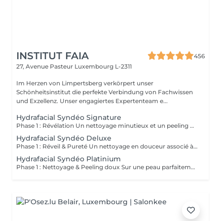
INSTITUT FAIA
456
27, Avenue Pasteur
Luxembourg L-2311
Im Herzen von Limpertsberg verkörpert unser
Schönheitsinstitut die perfekte Verbindung von Fachwissen
und Exzellenz. Unser engagiertes Expertenteam e...
Hydrafacial Syndéo Signature
Phase 1 : Révélation Un nettoyage minutieux et un peeling doux libèrent la peau des impuretés, cellules mortes et excès de sébum. La peau respire à nouveau et retrouve sa douceur naturelle. Phase 2 : Purification & Hydratation La technologie brevetée Vortex-Fusion® aspire délicatement les impuretés tout en infusant des actifs hydratants puissants. Les pores sont nettoyés, la peau est fraîche, repulpée et lumineuse. Phase 3 : Régénération & Éclat Des sérums concentrés en antioxydants, peptides et acide hyaluronique réparent, protègent et revitalisent la peau. Le teint s'illumine, la texture s'affine et l'éclat est instantané. Résultat : Une peau nette, hydratée et rayonnante dès la première séance sans irritation, sans temps d'arrêt, simplement sublime.
Hydrafacial Syndéo Deluxe
Phase 1 : Réveil & Pureté Un nettoyage en douceur associé à un peeling délicat réveille l'éclat naturel de la peau, la libérant des impuretés et des cellules ternes. Phase 2 : Extraction & Hydratation La technologie brevetée Vortex-Fusion® purifie les pores tout en infusant des actifs hautement hydratants. La peau est fraîche, lisse et repulpée. Phase 3 : Régénération sur mesure Des sérums concentrés en antioxydants, peptides et acide hyaluronique régénèrent la peau tandis qu'un booster premium et la lumière LED viennent personnaliser le soin selon vos besoins spécifiques. Résultat : Une peau éclatante, détoxifiée et lumineuse dès la première séance, le glow Faia dans toute sa splendeur.
Hydrafacial Syndéo Platinium
Phase 1 : Nettoyage & Peeling doux Sur une peau parfaitement démaquillée, un nettoyage délicat élimine impuretés, excès de sébum et cellules mortes. Un peeling léger à base d'acides salicylique et glycolique désincruste les pores en profondeur et aide à prévenir les imperfections. Phase 2 : Extraction & Hydratation Grâce à la technologie brevetée Vortex-Fusion®, une aspiration douce retire points noirs et comédons tout en infusant des actifs hautement hydratants. La peau est instantanément plus nette, repulpée et éclatante. Phase 3 : Infusion, Protection & Détox Des sérums riches en antioxydants, peptides et acide hyaluronique régénèrent la peau, favorisant détoxification et rajeunissement cellulaire. Un drainage lymphatique complète le soin stimulant ainsi la circulation pour un effet détoxifiant et une peau visiblement revitalisée. Résultat : Une peau fraîche, lumineuse et parfaitement hydratée, sans rougeur, sans temps d'arrêt, simplement éclatante.