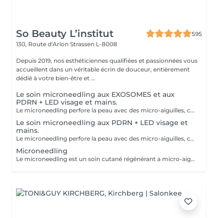
So Beauty L’institut
595
130, Route d'Arlon
Strassen L-8008
Depuis 2019, nos esthéticiennes qualifiées et passionnées vous
accueillent dans un véritable écrin de douceur, entièrement
dédié à votre bien-être et ...
Le soin microneedling aux EXOSOMES et aux
PDRN + LED visage et mains.
Le microneedling perfore la peau avec des micro-aiguilles, créant des micro-canaux qui permettent à un sérum actif (PDRN ou exosomes) de pénétrer en profondeur dans le derme. C'est ce qu'on appelle un soin « biostimulateur » : on ne remplit pas, on stimule la peau pour qu'elle se régénère elle-même. L'association des exosomes et du PDRN (Polydésoxyribonucléotide) est une révolution anti-âge. Il représente le protocole de régénération cutanée le plus avancé en médecine esthétique. Cette synergie permet de stimuler le renouvellement cellulaire de façon accélérée, d'atténuer les cicatrices et de lifter le teint sans chirurgie. C'est une synergie régénératrice puissante, ces deux actifs maximisent la réparation tissulaire et l'éclat du teint. Idéale pour les peaux: matures , avec des dommages solaires importants, des cicatrices, une perte de fermeté. Soin plus puissant que le PDRN . Pour optimiser les effets du soin, nous appliquerons la lumière LED sur le visage. Profitez, également, d'un traitement anti-âge à la lumière Led pour les mains.
Le soin microneedling aux PDRN + LED visage et
mains.
Le microneedling perfore la peau avec des micro-aiguilles, créant des micro-canaux qui permettent à un sérum actif (PDRN ou exosomes) de pénétrer en profondeur dans le derme. C'est ce qu'on appelle un soin « biostimulateur » : on ne remplit pas, on stimule la peau pour qu'elle se régénère elle-même. Tandis que le sérum PDRN pénètre profondément pour stimuler la réparation cellulaire, accélérer la cicatrisation et booster la production de collagène. Pour optimiser les effets du soin, nous appliquerons la lumière LED sur le visage. Profitez, également, d'un traitement anti-âge à la lumière Led pour les mains.
Microneedling
Le microneedling est un soin cutané régénérant a micro-aiguilles permettant de réduire les signes de l'âge et de raviver l'éclat de votre peau, il aide aussi a effacer les traces d'acné, les cicatrices. Un véritable soin qui resserre les pores dilatés , lisse la peau, estimes les rides et ridules grâce au sérum à l'acide hyaluronique. + LED visage et mains