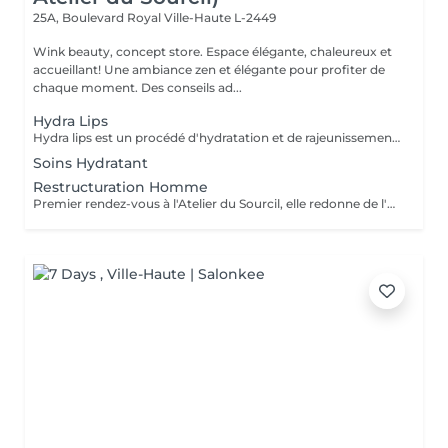
25A, Boulevard Royal
Ville-Haute L-2449
Wink beauty, concept store. Espace élégante, chaleureux et
accueillant! Une ambiance zen et élégante pour profiter de
chaque moment. Des conseils ad...
Hydra Lips
Hydra lips est un procédé d'hydratation et de rajeunissement des lèvres! En plusieurs étapes, ce soin permet d'appliquer de l'acide hyaluronique et des vitamines pour redonner un volume naturel et une hydratation en profondeur. La couleur est plus belle les lèvres sont plus douce! Pour tout type de peau, idéale pour des lèvres: -fissures et déshydratées. -dépigmenté. -ridées.
Soins Hydratant
Restructuration Homme
Premier rendez-vous à l'Atelier du Sourcil, elle redonne de l'harmonie au visage. Entièrement réalisée à la pince à épiler, cette prestation iconique vise à redéfinir la forme des sourcils. Formée en morphologie du visage, notre équipe de professionnelles maîtrise toutes les subtilités d'une forme réussie. Un entretien mensuel permet ensuite de conserver une ligne idéale.