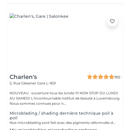
Charlen's
992
2, Rue Glesener
Gare L-1631
NOUVEAU : ouverture tous les lundis !!!! NON STOP DU LUNDI
AU SAMEDI L'incontournable institut de beauté à Luxembourg.
Nous sommes connues pour n...
Microblading / shading dernière technique poil à
poil
Nos microblading sont fait avec des pigments reformulés depuis la loi du 4 janvier 2022 faites nous confiance nous travaillons avec les meilleures marques sur le marché ne vous inquiétez pas pour la couleur et technique on regardera ensemble sur place :) l'épilation au fil est incluse