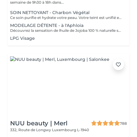
semaine de 9h30 à 18h dans...
SOIN NETTOYANT - Charbon Végétal
Ce soin purifie et hydrate votre peau. Votre teint est unifié et lumineux, grâce à l' alliance du Charbon Végétal et de l'édulis
MODELAGE DÉTENTE - à l'Aphloïa
Découvrez la sensation de lhuile de Jojoba 100 % naturelle sur votre peau. Nourrie, votre peau retrouve tout son confort. Libéré de ses tensions grâce aux mains habiles de notre esthéticienne, votre visage est détendu. Bénéfices : Nourrie, votre peau retrouve tout son confort.
LPG Visage
NUU beauty | Merl
788
332, Route de Longwy
Luxembourg L-1940