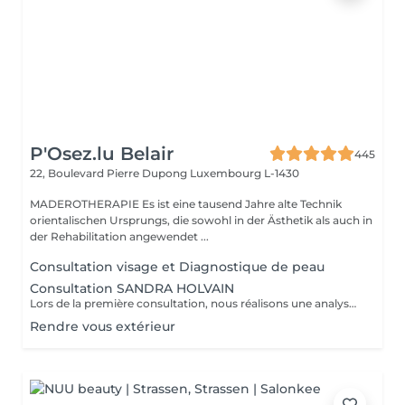
P'Osez.lu Belair
445
22, Boulevard Pierre Dupong
Luxembourg L-1430
MADEROTHERAPIE Es ist eine tausend Jahre alte Technik
orientalischen Ursprungs, die sowohl in der Ästhetik als auch in
der Rehabilitation angewendet ...
Consultation visage et Diagnostique de peau
Consultation SANDRA HOLVAIN
Lors de la première consultation, nous réalisons une analyse personnalisée de votre peau et de votre routine cosmétique. Nous définissons ensuite un plan de traitement sur mesure, adapté à vos besoins et à vos objectifs.
Rendre vous extérieur