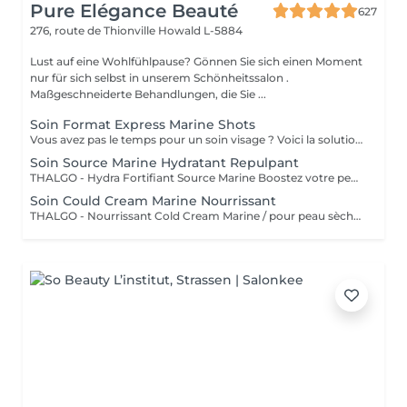
Pure Elégance Beauté
627
276, route de Thionville
Howald L-5884
Lust auf eine Wohlfühlpause? Gönnen Sie sich einen Moment
nur für sich selbst in unserem Schönheitssalon .
Maßgeschneiderte Behandlungen, die Sie ...
Soin Format Express Marine Shots
Vous avez pas le temps pour un soin visage ? Voici la solution un soin express de 30 minutes.
Soin Source Marine Hydratant Repulpant
THALGO - Hydra Fortifiant Source Marine Boostez votre peau avec la technologie du masque LED : un soin haute performance qui stimule , traite et illumine votre teint dès la première séance
Soin Could Cream Marine Nourrissant
THALGO - Nourrissant Cold Cream Marine / pour peau sèche Boostez votre peau avec la technologie du masque LED : un soin haute performance qui stimule , traite et illumine votre teint dès la première séance