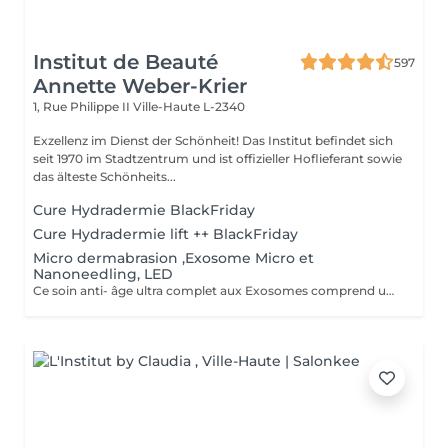
Institut de Beauté
597
Annette Weber-Krier
1, Rue Philippe II
Ville-Haute L-2340
Exzellenz im Dienst der Schönheit! Das Institut befindet sich
seit 1970 im Stadtzentrum und ist offizieller Hoflieferant sowie
das älteste Schönheits...
Cure Hydradermie BlackFriday
Cure Hydradermie lift ++ BlackFriday
Micro dermabrasion ,Exosome Micro et
Nanoneedling, LED
Ce soin anti- âge ultra complet aux Exosomes comprend une microdermabrasion, un soin activateur Cold plasma, le microneedling avec des Exosomes, un masque feuille de collagène avec le nanoneedling, pour finaliser encore 15' de luminothérapie. Vous partirez avec votre sérum aux exosomes pour continuer le soin à domicile.