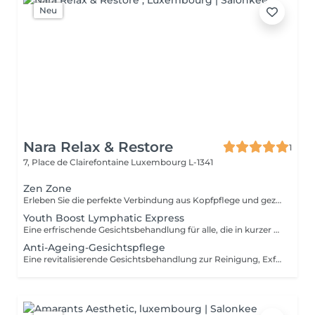
Neu
Nara Relax & Restore
1
7, Place de Clairefontaine
Luxembourg L-1341
Zen Zone
Erleben Sie die perfekte Verbindung aus Kopfpflege und gezielter Entspannung des Oberkörpers. Dieses Wohlfühlritual kombiniert ein 60-minütiges Head Spa mit einer 30-minütigen Office-Syndrom Rücken- & Schultermassage, um Verspannungen zu lösen, den Geist zur Ruhe kommen zu lassen und ein tiefes Gefühl der Entspannung zu fördern. Enthalten sind: Head Spa 60 Min. Office-Syndrom Rücken- & Schultermassage 30 Min.
Youth Boost Lymphatic Express
Eine erfrischende Gesichtsbehandlung für alle, die in kurzer Zeit sichtbare Ergebnisse erzielen möchten. Reinigung, Peeling und gezielte Pflege sorgen für ein frisches, strahlendes und gepflegtes Hautbild. Auf Wunsch kann eine sanfte lymphatische Gesichtsdrainage integriert werden.
Anti-Ageing-Gesichtspflege
Eine revitalisierende Gesichtsbehandlung zur Reinigung, Exfoliation und Pflege der Haut. Hochwertige Pflegeprodukte werden mit entspannenden Gesichtsmassagetechniken kombiniert, um der Haut ein frisches, gepflegtes und strahlendes Erscheinungsbild zu verleihen.