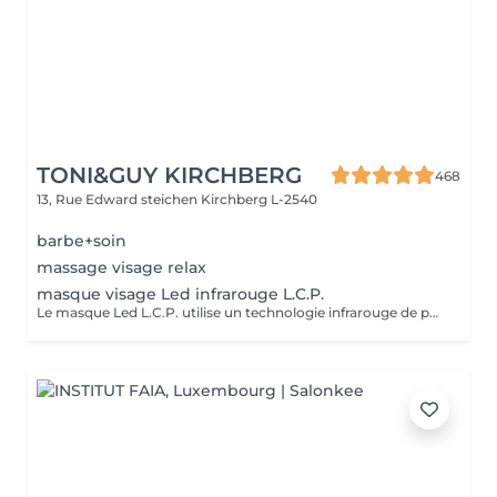
TONI&GUY KIRCHBERG
468
13, Rue Edward steichen
Kirchberg L-2540
barbe+soin
massage visage relax
masque visage Led infrarouge L.C.P.
Le masque Led L.C.P. utilise un technologie infrarouge de pointe qui stimule la vitalité et amplifie les traitements de la peau. Réduit les signes du vieillissent, aide a réduire les imperfections ,illumine la peau, aide au renouvellement cellulaire ,atténue les rougeur de la peau