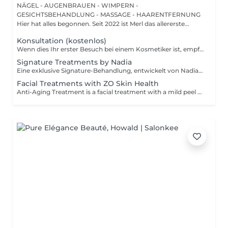
NÄGEL - AUGENBRAUEN - WIMPERN -
GESICHTSBEHANDLUNG - MASSAGE - HAARENTFERNUNG
Hier hat alles begonnen. Seit 2022 ist Merl das allererste
Zuhause der ...
Konsultation (kostenlos)
Wenn dies Ihr erster Besuch bei einem Kosmetiker ist, empfehlen wir, mit einer Beratung zu beginnen. Wie wird die Beratung durchgeführt? - nur Beratung - Wir bestimmen Ihren Hauttyp, besprechen Ihre gewünschten Ergebnisse, helfen Ihnen bei der Auswahl der richtigen Hautpflegeprodukte und entscheiden, welche Behandlung Ihre spezifischen Anliegen am besten anspricht. - Beratung + erste Behandlung - Wir bestimmen Ihren Hauttyp, besprechen Ihre gewünschten Ergebnisse, helfen Ihnen bei der Auswahl der richtigen Hautpflegeprodukte und entscheiden, welche Behandlung Ihre spezifischen Anliegen am besten anspricht. Wir führen die erste Behandlung direkt nach der Beratung durch.
Signature Treatments by Nadia
Eine exklusive Signature-Behandlung, entwickelt von Nadia, unserer Kosmetikerin, speziell für die empfindliche Augen- und Hals-/Dekolletépartie. Sie spendet intensive Feuchtigkeit und verbessert die Elastizität der Haut, wodurch Festigkeit, Geschmeidigkeit und ein sichtbar frischeres, revitalisiertes Hautbild gefördert werden. Die Behandlung hilft, das Erscheinungsbild feiner Linien zu reduzieren, verleiht der Augenpartie einen sanften aufhellenden Effekt und sorgt für ein natürliches Lifting-Ergebnis für einen erholten Blick und ein jugendlicheres Aussehen. Eine weitere Option kombiniert die intensive Feuchtigkeitspflege für Augen- und Halsbereich mit einer vollständigen Gesichtsbehandlung und bietet so ein besonders umfassendes Pflegeerlebnis.
Facial Treatments with ZO Skin Health
Anti-Aging Treatment is a facial treatment with a mild peel designed to restore hydration, smooth dry, rough texture, soften lines and strengthen skin to prevent future aging and skin damage. Redness Treatment is a facial treatment with a mild peel designed to calm skin and minimize symptoms associated with red, sensitized skin, including rosacea. Ultra Hydration Treatment is a facial treatment with a mild peel designed to soothe skin and restore hydration in dry, dehydrated skin. Skin Brightening Treatment is a facial treatment with a mild peel designed to target mild discoloration and restore a more even skin tone. Acne + Oil Control Treatment is a facial treatment with a mild peel to decongest pores, absorb excess surface oil, target blemishes and prevent future breakouts. Enzyme Facial Treatment is a gentle, effective facial treatment with enzymatic exfoliation to revive dull skin, replenish hydration, soothe skin and restore healthy skin barrier to strengthen skin. Stimulator Peel is the perfect lunchtime peel, gentle enough for all skin types. An effective blend of AHAs provide immediately healthier, glowing skin with no downtime. Added antioxidants and anti-irritants neutralize free radicals and calm the skin.