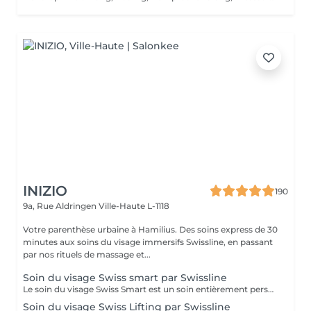
INIZIO
190
9a, Rue Aldringen
Ville-Haute L-1118
Votre parenthèse urbaine à Hamilius. Des soins express de 30
minutes aux soins du visage immersifs Swissline, en passant
par nos rituels de massage et...
Soin du visage Swiss smart par Swissline
Le soin du visage Swiss Smart est un soin entièrement personnalisé de 60 ou 75 minutes, conçu pour cibler les besoins spécifiques de votre peau, qu'il s'agisse de réguler l'excès de sébum, d'atténuer les rougeurs ou de corriger les signes de l'âge. Ce soin utilise exclusivement des produits véganes Swissline, enrichis par la collection signature des Boosters Age Intelligence pour protéger et rééquilibrer la peau. Il comprend un massage du visage de 15 à 20 minutes alliant relaxation et drainage lymphatique pour détoxifier la peau, et constitue une façon intelligente et rapide de révéler votre plus belle apparence. Bénéfices clés : Cible les premiers signes de l'âge avec un soin spécifique. Purifie et rééquilibre les peaux grasses ou congestionnées. Apaise et renforce les peaux délicates, sensibles ou sujettes aux rougeurs. Ravive les teints ternes ou grisâtres. Restaure l'éclat, la clarté et la vitalité de la peau.
Soin du visage Swiss Lifting par Swissline