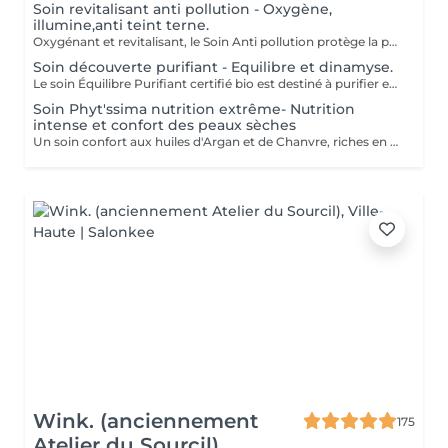
Soin revitalisant anti pollution - Oxygène,
illumine,anti teint terne.
Oxygénant et revitalisant, le Soin Anti pollution protège la peau de la pollution grâce à la synergie de ses formules 100% d'origine naturelle et certifiées Bio. Il recharge les batteries des peaux soumises à la pollution, ternes, stressées et fatiguées, tout en leur offrant un voile protecteur anti-adhésion contre les agressions urbaines. Ce soin court mêlant des fragrances fraîches et naturelles à des textures onctueusement légères, énergise et réveille l'éclat de la peau. Tout commence par un doux nettoyage, suivi d'un modelage signature Phyt's et de manuvres revitalisantes pour ressourcer la peau. Vient ensuite une pause fraîcheur redynamisante avec le Masque Anti-Pollution pour finir sur les notes vertes de la crème de fin de soin. La peau respire. Elle est défatiguée, énergisée et parée à affronter les agressions extérieures. Formulation Vegan Un soin express idéal pour les gens qui manquent de temps ou pour découvrir la marque Phyt's.
Soin découverte purifiant - Equilibre et dinamyse.
Le soin Équilibre Purifiant certifié bio est destiné à purifier et protéger les peaux normales à tendance grasses à l'aide d'un cocktail d'actifs purifiants et astringents spécifiques pour harmoniser le teint. Tout commence par un nettoyage doux de la peau, suivi d'une phase d'exfoliation pour faire disparaître sébum et impuretés. Le modelage spécifique réalisé ensuite avec le sérum offre à votre peau une alliance d'actifs, dont l'action est optimisée sous le masque appliqué par la suite. Ce soin se termine par l'application d'un soin de protection totalement adapté à votre type de peau. Convient pour : Peau normale à tendance grasse
Soin Phyt'ssima nutrition extrême- Nutrition
intense et confort des peaux sèches
Un soin confort aux huiles d'Argan et de Chanvre, riches en Oméga 3 et 6, qui protège les peaux sèches. Réparateur et relipidant, il nourrit les peaux qui tiraillent.
Wink. (anciennement
175
Atelier du Sourcil)