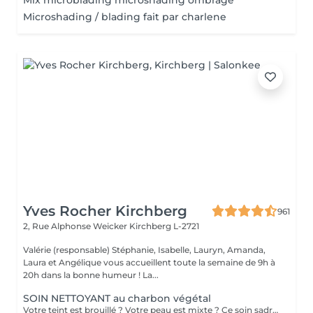
Mix microblading microshading ombrage
Microshading / blading fait par charlene
Yves Rocher Kirchberg
961
2, Rue Alphonse Weicker
Kirchberg L-2721
Valérie (responsable) Stéphanie, Isabelle, Lauryn, Amanda,
Laura et Angélique vous accueillent toute la semaine de 9h à
20h dans la bonne humeur ! La...
SOIN NETTOYANT au charbon végétal
Votre teint est brouillé ? Votre peau est mixte ? Ce soin sadresse à vous. Votre peau est nettoyée par une exfoliation douce, sous vapeur, complétée par une extraction des comédons. Pour finir, lapplication dun masque purifie la zone médiane (front, nez, menton), et hydrate le reste de votre visage. Detoxifié et hydraté, votre visage retrouve un teint unifié et lumineux. Bénéfices : Detoxifié et hydraté, votre visage retrouve un teint unifié et lumineux.