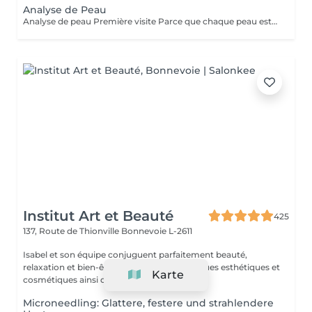
Analyse de Peau
Analyse de peau Première visite Parce que chaque peau est unique, toute première visite commence par une analyse approfondie. Ce diagnostic permet de comprendre l'état de votre peau, ses besoins réels et les déséquilibres éventuels, afin d'adapter votre soin de manière précise et personnalisée. À l'aide d'un appareil de diagnostic et de l'expertise de votre Skin Coach, nous prenons le temps d'observer, d'échanger et de vous guider vers les solutions les plus adaptées. Ce premier rendez-vous est une étape essentielle pour vous offrir des soins réellement efficaces et des résultats durables.
Institut Art et Beauté
425
137, Route de Thionville
Bonnevoie L-2611
Isabel et son équipe conjuguent parfaitement beauté,
relaxation et bien-être. Les meilleures marques esthétiques et
Karte
cosmétiques ainsi que la technolo...
Microneedling: Glattere, festere und strahlendere