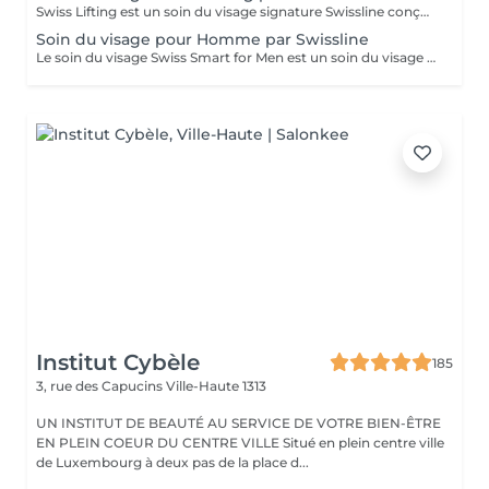
Swiss Lifting est un soin du visage signature Swissline conçu pour traiter plusieurs signes de l'âge. Ce traitement met en vedette le Masque Pro-Vitality infusé de peptides et de vitamine A, ainsi qu'un Shot de Cell Shock pour un boost supplémentaire de vitalité et d'éclat. Il inclut un massage du visage, du cou et du décolleté pour améliorer la perte de fermeté et d'élasticité. Ce soin est votre solution incontournable lorsque vous souhaitez des résultats visibles de lifting et anti-rides, même avec un temps limité. Bénéfices clés: Stimule la production de collagène. Rétablit l'hydratation et le volume de la peau. Réduit visiblement les fines lignes et rides.
Soin du visage pour Homme par Swissline
Le soin du visage Swiss Smart for Men est un soin du visage entièrement personnalisé de 45 à 60 minutes conçu pour les hommes qui cherchent à détoxifier et à renforcer leur peau. Ce soin du visage utilise exclusivement des produits Swissline végétaliens, améliorés avec la collection signature d'Age Intelligence Boosters pour protéger et rééquilibrer la peau. Il a un effet de détresse instantané et comprend un massage facial de 15 à 20 minutes combinant relaxation et drainage lymphatique pour détoxifier la peau, et c'est un moyen intelligent et rapide de paraître à votre meilleur. Principaux avantages : Rafraîchit et dynamise la peau fatiguée Atténue l'irritation Améliore le teint et la texture de la peau
Institut Cybèle
185
3, rue des Capucins
Ville-Haute 1313
UN INSTITUT DE BEAUTÉ AU SERVICE DE VOTRE BIEN-ÊTRE
EN PLEIN COEUR DU CENTRE VILLE Situé en plein centre ville
de Luxembourg à deux pas de la place d...