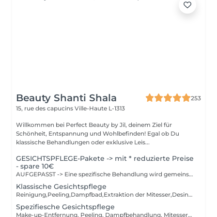
Beauty Shanti Shala
253
15, rue des capucins
Ville-Haute L-1313
Willkommen bei Perfect Beauty by Jil, deinem Ziel für
Schönheit, Entspannung und Wohlbefinden! Egal ob Du
klassische Behandlungen oder exklusive Leis...
GESICHTSPFLEGE-Pakete -> mit * reduzierte Preise
- spare 10€
AUFGEPASST -> Eine spezifische Behandlung wird gemeinsam mit Jil zum Zeitpunkt der Behandlung ausgewählt. Je nach gewählter Behandlung wird der Preis angepasst. Die Pflege wird an Ihren Hauttyp abgestimmt. Inklusive: Reinigung, Peeling, Dampfbad, Extraktion der Mitesser, Desinfektion, Massage und Maske
Klassische Gesichtspflege
Reinigung,Peeling,Dampfbad,Extraktion der Mitesser,Desinfektion, Massage und Creammaske Die Pflege wird an Ihren Hauttyp angepasst.
Spezifiesche Gesichtspflege
Make-up-Entfernung, Peeling, Dampfbehandlung, Mitesserentfernung, Desinfektion, Massage und Peel-off-Maske, Gipsmaske, Schaummaske, Stoffmaske oder Gelmaske. Die Behandlung wird an den Hauttyp angepasst.