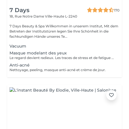
7 Days
170
18, Rue Notre Dame
Ville-Haute L-2240
7 Days Beauty & Spa Willkommen in unserem Institut, Mit dem
Betreten der Institutstüren legen Sie Ihre Schönheit in die
fachkundigen Hände unseres Te...
Vacuum
Masque modelant des yeux
Le regard devient radieux. Les traces de stress et de fatigue disparaissent. La zone des yeux est resplendissante, jeune, lisse et fraîche. Parfait pour des lignes fines et des ondulations autour des yeux gonflés et des cernes.
Anti-acné
Nettoyage, peeling, masque anti-acné et crème de jour.