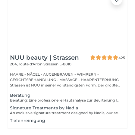
NUU beauty | Strassen
425
204, route d'Arlon
Strassen L-8010
HAARE - NÄGEL - AUGENBRAUEN - WIMPERN -
GESICHTSBEHANDLUNG - MASSAGE - HAARENTFERNUNG
Strassen ist NUU in seiner vollständigsten Form. Der größte
Sal...
Beratung
Beratung: Eine professionelle Hautanalyse zur Beurteilung Ihres Hautzustands, zur Besprechung Ihrer Hautbedürfnisse und zur Empfehlung der passenden Behandlungen sowie einer geeigneten Pflege für zu Hause. Beratung & Erste Behandlung: Eine professionelle Hautanalyse zur Beurteilung Ihres Hautzustands, zur Besprechung Ihrer Hautbedürfnisse und zur Empfehlung der passenden Behandlungen sowie einer geeigneten Pflege für zu Hause. Anschließend folgt eine individuell angepasste Behandlung, die auf die aktuellen Bedürfnisse Ihrer Haut abgestimmt ist. Der Preis hängt von der gewählten Behandlung ab.
Signature Treatments by Nadia
An exclusive signature treatment designed by Nadia, our aesthetician, for the delicate eye and neck area. It delivers intensive hydration and improves skin elasticity, helping to restore firmness, smoothness, and a visibly refreshed appearance. The treatment helps reduce the appearance of fine lines, provides a gentle brightening effect around the eyes, and creates a natural lifting result for a more rested and youthful look. Another combination is eye- and neck-intensive hydration with a full facial treatment. This combination is ideal for clients seeking full-face care and an instantly refreshed, healthy look.
Tiefenreinigung