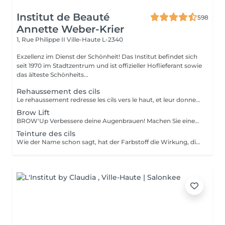
Institut de Beauté
598
Annette Weber-Krier
1, Rue Philippe II
Ville-Haute L-2340
Exzellenz im Dienst der Schönheit! Das Institut befindet sich
seit 1970 im Stadtzentrum und ist offizieller Hoflieferant sowie
das älteste Schönheits...
Rehaussement des cils
Le rehaussement redresse les cils vers le haut, et leur donne une superbe courbure, de la longueur, de la hauteur et du volume : vos cils paraissent plus longs et plus denses. Pour toutes celles qui veulent avoir un regard intense et des cils plus longs c'est une technique qui rallonge vos propres cils sans avoir recours aux extensions de cils. Elle peut être complémentaire à l'application d'extensions de cils, afin de faciliter leur application lorsque vos cils sont trop droits ou trop recourbés : Une beauté en un clin d'oeil ! Le soin ne dure que 45 minutes et n'est pas inconfortable : son effet recourbant dure entre 8 et 12 semaines, ce qui correspond au cycle naturel des cils. Tout de suite après le rehaussement, nous vous proposons soit une teinture des cils, pour intensifier la couleur de vos cils, soit un soin à la kératine, un traitement unique pour nourrir, épaissir et hydrater vos cils naturels ,soit l'application d'un mascara semi-permanent afin d'en améliorer encore l'aspect ' maquillé ' ( tenue 3-4 semaines). Vous avez la possibilité de faire tous ces soins en un même séance :))
Brow Lift
BROW'Up Verbessere deine Augenbrauen! Machen Sie einen trendigen Look! Schauen Sie sich diesen neuesten Trend an! Das Prinzip besteht darin, die Bewegung Ihrer Haare dauerhaft (+/- 6 Wochen) zu verändern, indem Sie sie nach oben heben und / oder in ihrer natürlichen Bewegung. Warum ? Die Augenbrauen sind offener, dichter und öffnen die Augen erheblich. Das von den größten Maskenbildnern weit verbreitete Styling der Augenbrauen nach oben hat einen echten Einfluss auf die Augen, die angehoben und verstärkt zu sein scheinen. Auch in Lateinamerika und Asien weit verbreitet, da die Haare nach unten fallen. Diese Technik ermöglicht es ihnen, diszipliniert zu werden, um eine harmonische Linie zu erhalten. Sehr nützlich auch für Augenbrauen, die sich kräuseln, schlechte Falten nehmen oder zu lang sind. Ziel ist es, sie in die bestmögliche Richtung zu lenken. Meine Herren, diese Technik eignet sich möglicherweise auch für Sie, um Volumen zu disziplinieren! Erhabene Ehe mit 3D / HD Brow Dye
Teinture des cils
Wie der Name schon sagt, hat der Farbstoff die Wirkung, die Wimpern oder Augenbrauen zu färben und sie sehr leicht zu beschichten. Ideal für Menschen mit hellen Wimpern oder Augenbrauen, die dunklere Wimpern oder Augenbrauen (schwarz, braun, braun usw.) mit oder ohne Wimperntusche wünschen.