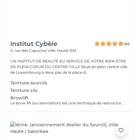
Institut Cybèle
186
3, rue des Capucins
Ville-Haute 1313
UN INSTITUT DE BEAUTÉ AU SERVICE DE VOTRE BIEN-ÊTRE
EN PLEIN COEUR DU CENTRE VILLE Situé en plein centre ville
de Luxembourg à deux pas de la place d...
Teinture sourcils
Teinture cils
Browlift
Le brow lift (ou lamination) est une technique de restructuration qui discipline, rehausse et épaissit les sourcils, offrant un effet fourni et structuré pendant environ 6 à 8 semaines. Ce soin utilise des sérums pour assouplir le poil, le brosser vers le haut et le fixer. Teinture comprise dans le soin.