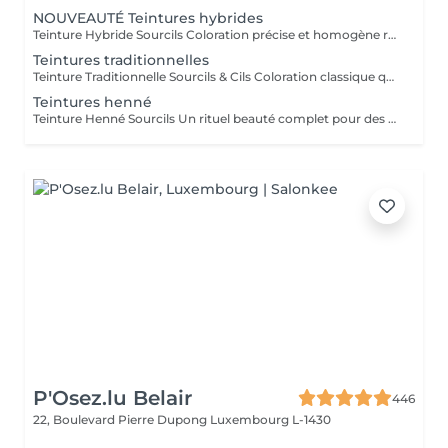
NOUVEAUTÉ Teintures hybrides
Teinture Hybride Sourcils Coloration précise et homogène réalisée à l'airbrush qui colore à la fois la peau et le poil pour un effet maquillé longue durée. Avant la pose une restructuration complète est effectuée avec épilation au fil ou à la cire selon l'envie et le besoin de la cliente afin d'obtenir une ligne parfaitement dessinée. Tenue sur la peau jusqu'à 10 jours Tenue sur le poil jusqu'à 6 à 7 semaines Disponible en plusieurs teintes pour s'adapter à chaque carnation. Compatible avec le Browlift pour des sourcils plus denses, structurés et naturellement sublimés.
Teintures traditionnelles
Teinture Traditionnelle Sourcils & Cils Coloration classique qui intensifie la couleur naturelle des poils pour un regard plus profond et structuré. Tenue sur la peau 1 à 2 jours Tenue sur le poil jusqu'à 4 semaines Disponible en plusieurs teintes pour s'adapter à chaque carnation et couleur de poils. Compatible avec le Brow Lift et le Rehaussement de Cils pour un résultat harmonieux et durable. Il est également possible d'ajouter un soin à la kératine qui nourrit et hydrate en profondeur le poil du sourcil et du cil pour un fini plus doux, brillant et renforcé.
Teintures henné
Teinture Henné Sourcils Un rituel beauté complet pour des sourcils parfaitement dessinés et naturellement sublimés. La teinture au henné colore à la fois la peau et le poil offrant un effet maquillé et structuré sans maquillage. Avant la pose une restructuration sur mesure est réalisée, prise précise des points de mesure puis épilation au fil ou à la cire pour redéfinir harmonieusement la ligne du sourcil. Tenue sur la peau jusqu'à 10 jours Tenue sur le poil jusqu'à 5 semaines Disponible en plusieurs teintes adaptées à chaque carnation. Le résultat, des sourcils nets, équilibrés et intensément mis en valeur avec un rendu naturel et soigné.
P'Osez.lu Belair
446
22, Boulevard Pierre Dupong
Luxembourg L-1430