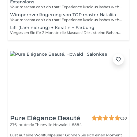
Extensions
Your mascara can't do that! Experience luscious lashes with our professional lash extensions. Each artificial lash is expertly applied to your natural lashes, creating a fuller, longer, and darker look. Volume options: choose from 1D to 5D for the perfect fullness. Personalised choices: discuss your preferences for curves and colours with our expert. What to expect: - eye area is cleaned - tape and patches protect the skin - extensions are applied to your natural lashes - lashes are dried for a secure hold - tape and patches are removed Post-care: avoid wetting lashes for 24 hours. Frequency: schedule every 3-4 weeks.
Wimpernverlängerung von TOP master Nataliia
Your mascara can't do that! Experience luscious lashes with our professional lash extensions. Each artificial lash is expertly applied to your natural lashes, creating a fuller, longer, and darker look. Volume options: choose from 1D to 5D for the perfect fullness. Personalised choices: discuss your preferences for curves and colours with our expert. Comfort focused: extensions are applied one eye at a time, with breaks as needed during the 2-hour process. What to expect: - eye area is cleaned - tape and patches protect the skin - extensions are applied to your natural lashes - lashes are dried for a secure hold - tape and patches are removed Post-care: avoid wetting lashes for 24 hours. Frequency: schedule every 3-4 weeks.
Lift (Laminierung) + Keratin + Färbung
Vergessen Sie für 2 Monate die Mascara! Dies ist eine Behandlung, bei der Ihre natürlichen Wimpern angehoben und gekräuselt werden, um sie länger aussehen zu lassen und ihnen eine attraktive Form zu verleihen, die Ihre Augen öffnet. Wie wird die Wimpernlaminierung durchgeführt? - Wimpern werden gewaschen - Augenpads werden platziert - Silikonstäbchen werden platziert - Permanentlösung wird aufgetragen - Liftinglösung verbleibt etwa 15 Minuten auf den Wimpern - Neutralisierungslösung wird aufgetragen, um die Disulfid-Wimpernbindungen wiederherzustellen - Henna oder Farbe wird aufgetragen - Keratin (Serum wird aufgetragen, um die Wimpern hydratisiert und gesund zu halten) - Silikonstäbchen werden entfernt Altersbeschränkungen: empfohlenes Mindestalter ab 14 Jahren. Empfehlungen nach dem Eingriff: die Wimpern 24 Stunden nach dem Eingriff nicht waschen. Frequenz: einmal in 8 Wochen.
Pure Elégance Beauté
630
276, route de Thionville
Howald L-5884
Lust auf eine Wohlfühlpause? Gönnen Sie sich einen Moment