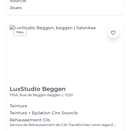
Sourcils
Joues
Neu
LuxStudio Beggen
170A, Rue de Beggen
beggen L-1220
Teinture
Teinture + Epilation Cire Sourcils
Rehaussement Cils
Service de Rehaussement de Cils Transformez votre regard avec notre service de rehaussement de cils, disponible avec ou sans teinture. Notre technique avancée inclut : - *Courbure Durable* : Nous sublimons vos cils naturels en leur apportant une courbure élégante et durable. - *Option avec Teinture* : Pour un effet encore plus spectaculaire, ajoutez de la couleur à vos cils, vous libérant ainsi de l'utilisation quotidienne de mascara. - *Hydratation Incluse* : Nos traitements incluent une hydratation profonde, garantissant des cils sains et forts. ### Entretien Pour maintenir l'effet souhaité et éviter d'endommager vos cils, nous recommandons de refaire le traitement toutes les 4 à 6 semaines. Ainsi, vous assurez un regard toujours éblouissant tout en préservant la santé de vos cils. Prenez rendez-vous dès aujourd'hui et sublimez la beauté naturelle de vos yeux !