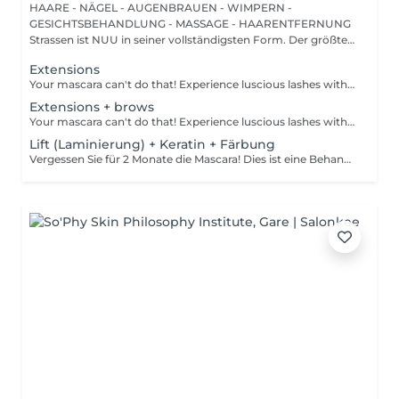
HAARE - NÄGEL - AUGENBRAUEN - WIMPERN -
GESICHTSBEHANDLUNG - MASSAGE - HAARENTFERNUNG
Strassen ist NUU in seiner vollständigsten Form. Der größte
Sal...
Extensions
Your mascara can't do that! Experience luscious lashes with our professional lash extensions. Each artificial lash is expertly applied to your natural lashes, creating a fuller, longer, and darker look. Volume options: choose from 1D to 5D for the perfect fullness. Personalised choices: discuss your preferences for curves and colours with our expert. What to expect: - eye area is cleaned - tape and patches are applied to protect the skin - extensions are applied to your natural lashes - lashes are dried for a secure hold - tape and patches are removed Age restrictions: recommended to do from 16 years. Post procedure recommendations: do not wash eyelashes 24 hours after the procedure. Frequency: once in 3-4 weeks.
Extensions + brows
Your mascara can't do that! Experience luscious lashes with our professional lash extensions. Each artificial lash is expertly applied to your natural lashes, creating a fuller, longer, and darker look. Volume options: choose from 1D to 5D for the perfect fullness. Personalised choices: discuss your preferences for curves and colours with our expert. What to expect: - eye area is cleaned - tape and patches are applied to protect the skin - extensions are applied to your natural lashes - lashes are dried for a secure hold - tape and patches are removed Age restrictions: recommended to do from 16 years. Post procedure recommendations: do not wash eyelashes 24 hours after the procedure. Frequency: once in 3-4 weeks.
Lift (Laminierung) + Keratin + Färbung
Vergessen Sie für 2 Monate die Mascara! Dies ist eine Behandlung, bei der Ihre natürlichen Wimpern angehoben und gekräuselt werden, um sie länger aussehen zu lassen und ihnen eine attraktive Form zu verleihen, die Ihre Augen öffnet. Wie wird die Wimpernlaminierung durchgeführt? - Wimpern werden gewaschen - Augenpads werden platziert - Silikonstäbchen werden platziert - Permanentlösung wird aufgetragen - Liftinglösung verbleibt etwa 15 Minuten auf den Wimpern - Neutralisierungslösung wird aufgetragen, um die Disulfid-Wimpernbindungen wiederherzustellen - Henna oder Farbe wird aufgetragen - Keratin (Serum wird aufgetragen, um die Wimpern hydratisiert und gesund zu halten) - Silikonstäbchen werden entfernt Altersbeschränkungen: empfohlenes Mindestalter ab 14 Jahren. Empfehlungen nach dem Eingriff: die Wimpern 24 Stunden nach dem Eingriff nicht waschen. Frequenz: einmal in 8 Wochen.