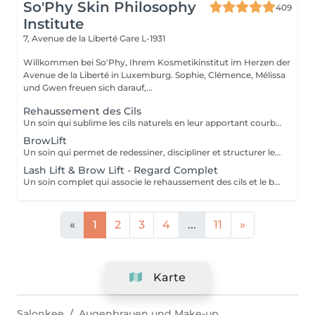
So'Phy Skin Philosophy
409
Institute
7, Avenue de la Liberté
Gare L-1931
Willkommen bei So'Phy, Ihrem Kosmetikinstitut im Herzen der
Avenue de la Liberté in Luxemburg. Sophie, Clémence, Mélissa
und Gwen freuen sich darauf,...
Rehaussement des Cils
Un soin qui sublime les cils naturels en leur apportant courbure, longueur visuelle et ouverture du regard. Le rehaussement agit dès la racine pour lifter les cils et créer un effet naturel, élégant et durable, sans recours aux extensions. Le regard paraît plus ouvert, les cils plus longs et parfaitement définis. Une teinture peut être ajoutée en option pour intensifier le résultat et apporter davantage de profondeur au regard. Le résultat est visible pendant plusieurs semaines, pour un regard frais et réveillé au quotidien.
BrowLift
Un soin qui permet de redessiner, discipliner et structurer les sourcils pour un résultat net, harmonieux et naturellement sublimé. Le brow lift vient repositionner les poils afin de donner un effet plus fourni, mieux défini et parfaitement maîtrisé. Une teinture est incluse afin d'intensifier la couleur et d'apporter plus de profondeur au regard, tout en conservant un rendu naturel et élégant. Les sourcils sont restructurés, le regard est encadré et les traits du visage sont mis en valeur au quotidien.
Lash Lift & Brow Lift - Regard Complet
Un soin complet qui associe le rehaussement des cils et le brow lift pour sublimer l’ensemble du regard. Les cils sont liftés dès la racine pour apporter longueur visuelle et ouverture du regard, tandis que les sourcils sont restructurés, disciplinés et redessinés pour un résultat net et harmonieux. Le regard est intensifié, mieux encadré et naturellement mis en valeur. Une solution idéale pour un effet soigné, élégant et durable, sans maquillage au quotidien.
«
1
2
3
4
...
11
»
Karte
Salonkee
Augenbrauen und Make-up