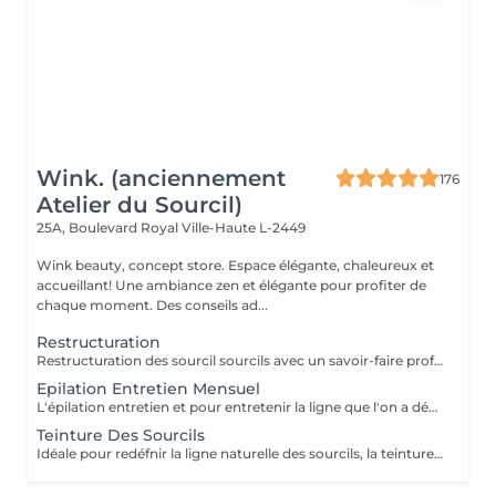
Wink. (anciennement
176
Atelier du Sourcil)
25A, Boulevard Royal
Ville-Haute L-2449
Wink beauty, concept store. Espace élégante, chaleureux et
accueillant! Une ambiance zen et élégante pour profiter de
chaque moment. Des conseils ad...
Restructuration
Restructuration des sourcil sourcils avec un savoir-faire professionnel et une analyse de la morphologie pour une ligne parfaitement ajustée à votre visage.
Epilation Entretien Mensuel
L'épilation entretien et pour entretenir la ligne que l'on a définie lors de la restructuration dans nôtres shop Wink. Il est impératif de venir avant les 8 semaines; sans cela une restructuration sera nécessaire.
Teinture Des Sourcils
Idéale pour redéfnir la ligne naturelle des sourcils, la teinture permet d'intensifier et sublimer le regard. Parfois clairemés, en manque de densité ou simplement endommagés par de trop régulières épilations, les sourcils peuvent avoir d'être travaillés pour intensifier la teinte du poil ou masquer les sourcils blancsou grisonnants.