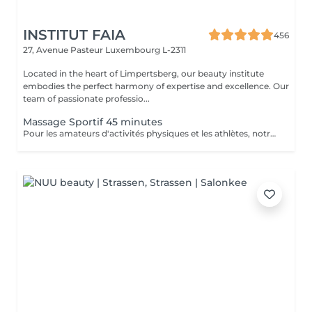
INSTITUT FAIA
456
27, Avenue Pasteur
Luxembourg L-2311
Located in the heart of Limpertsberg, our beauty institute
embodies the perfect harmony of expertise and excellence. Our
team of passionate professio...
Massage Sportif 45 minutes
Pour les amateurs d'activités physiques et les athlètes, notre Massage Sportif est la clé pour optimiser la performance et récupérer plus rapidement. Nos thérapeutes spécialisés utilisent des techniques ciblées pour relâcher les tensions musculaires, améliorer la flexibilité et accélérer la récupération. Que vous soyez un sportif professionnel ou simplement actif, ce massage vous permet de rester au sommet de votre forme