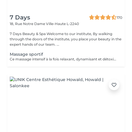
7 Days
170
18, Rue Notre Dame
Ville-Haute L-2240
7 Days Beauty & Spa Welcome to our institute, By walking
through the doors of the institute, you place your beauty in the
expert hands of our team. ...
Massage sportif
Ce massage intensif à la fois relaxant, dynamisant et détoxifiant vise la circulation, les muscles mais aussi les tendons. Il est idéal pour la récupération musculaire et psychique. Rituel beauté quotidien, moment rien qu'à soi, instant privilégié cocooning du week-end. Les moments pour prendre soin de soi sont rares et pourtant si importants. Votre peau a besoin d'hydratation, votre corps a besoin d'être chouchouté à bien des égards. Trop souvent mis de côté, les massages professionnels du corps sont pourtant indispensables à votre bien-être et permettent de concentrer le massage aux endroits désirés.