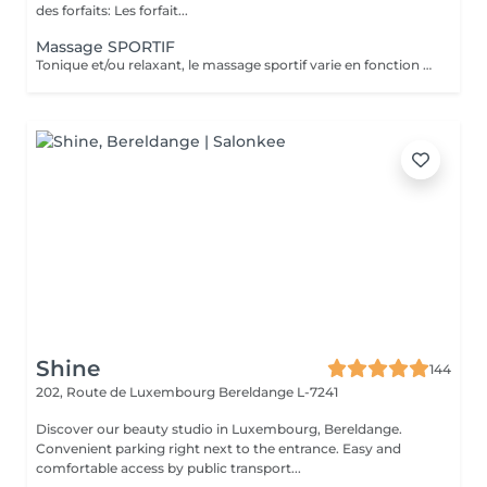
des forfaits: Les forfait...
Massage SPORTIF
Tonique et/ou relaxant, le massage sportif varie en fonction des besoins de la personne qui vient se faire masser. La particularité de ce massage ? On cible essentiellement le dos, les bras, les jambes, les pieds Bref, les muscles qui travaillent le plus afin de les soulager. Si on fait un massage sportif avant un entraînement, on minimise l'apparition des déchirures. Après un entraînement, cela permet de réduire les courbatures. On peut également le réserver entre deux séances pour accélérer la récupération. En somme, il y a toujours un bon moment pour profiter des multiples bienfaits de ce soin. Contrairement à ce que l'on pourrait croire, ce soin n'est pas réservé aux compétiteurs. Que l'on soit sportif ou pas, il est toujours excellent de libérer les muscles, de favoriser la circulation lymphatique et de relancer la circulation sanguine.
Shine
144
202, Route de Luxembourg
Bereldange L-7241
Discover our beauty studio in Luxembourg, Bereldange.
Convenient parking right next to the entrance. Easy and
comfortable access by public transport...