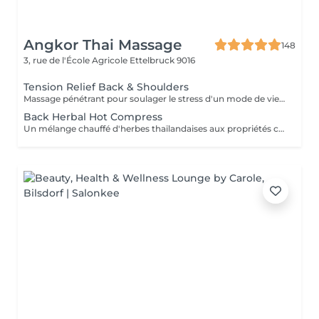
Angkor Thai Massage
148
3, rue de l'École Agricole
Ettelbruck 9016
Tension Relief Back & Shoulders
Massage pénétrant pour soulager le stress d'un mode de vie trépidant ciblant les zones à problèmes de tension et des tissus et muscles conjonctifs du dos raides ou tendus.
Back Herbal Hot Compress
Un mélange chauffé d'herbes thaïlandaises aux propriétés cicatrisantes dans une compresse de tissu appliquée sur le dos pour soulager les courbatures et les raideurs.