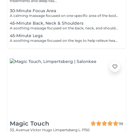
treatments and deep tiss...
30-Minute Focus Area
A calming massage focused on one specific area of the body to help reduce tension, promote relaxation, and relieve daily stress. Using smooth flowing techniques and oil, the treatment can target areas such as the back, neck, shoulders, legs, or arms according to your needs and preferences.
45-Minute Back, Neck & Shoulders
A soothing massage focused on the back, neck, and shoulders to help release built-up tension, reduce stress, and promote deep relaxation. Using smooth flowing techniques and oil, this treatment helps calm the body and mind while easing muscular tightness caused by daily stress, posture, or fatigue.
45-Minute Legs
A soothing massage focused on the legs to help relieve heaviness, fatigue, and everyday tension. Using smooth relaxing techniques and oil, this treatment promotes circulation, relaxation, and an overall feeling of lightness and wellbeing. Ideal for tired or overworked legs.
Magic Touch
118
33, Avenue Victor Hugo
Limpertsberg L-1750