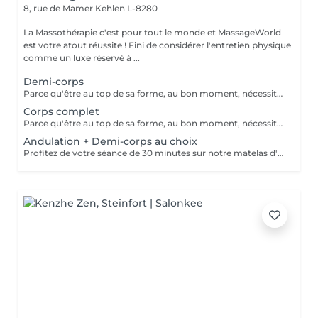
8, rue de Mamer
Kehlen L-8280
La Massothérapie c'est pour tout le monde et MassageWorld
est votre atout réussite ! Fini de considérer l'entretien physique
comme un luxe réservé à ...
Demi-corps
Parce qu'être au top de sa forme, au bon moment, nécessite bien plus que de l'entrainement. Utilisé depuis de nombreuses années par les sportifs de haut niveau, le massage sportif est à présent à votre disposition. Avant l'effort, le massage prépare les muscles à performer tout en évitant les blessures. Après l'effort, il prévient les courbatures et détend la musculature, ce qui permet aux muscles de se relaxer pour mieux récupérer. Ce type de massage stimule le système lymphatique, la circulation sanguine et enlève les nuds musculaires. Le massage sportif est souvent demandé par les athlètes pour soulager ou prévenir des douleurs musculaires retardées, pour accélérer la guérison des blessures des tendons et des muscles, pour augmenter l'amplitude des mouvements ou le volumes des muscles, etc. Développé au départ pour traiter les blessures sportives et augmenter les performances des athlètes, tout le monde peut à présent bénéficier des bienfaits d'un tel massage. L'essayer, c'est l'adopter ! Il existe différents types de massages selon le sport pratiqué ou les douleurs ressenties. Le Massage sportif est donc adaptable selon les souhaits de chacun.
Corps complet
Parce qu'être au top de sa forme, au bon moment, nécessite bien plus que de l'entrainement. Utilisé depuis de nombreuses années par les sportifs de haut niveau, le massage sportif est à présent à votre disposition. Avant l'effort, le massage prépare les muscles à performer tout en évitant les blessures. Après l'effort, il prévient les courbatures et détend la musculature, ce qui permet aux muscles de se relaxer pour mieux récupérer. Ce type de massage stimule le système lymphatique, la circulation sanguine et enlève les nuds musculaires. Le massage sportif est souvent demandé par les athlètes pour soulager ou prévenir des douleurs musculaires retardées, pour accélérer la guérison des blessures des tendons et des muscles, pour augmenter l'amplitude des mouvements ou le volumes des muscles, etc. Développé au départ pour traiter les blessures sportives et augmenter les performances des athlètes, tout le monde peut à présent bénéficier des bienfaits d'un tel massage. L'essayer, c'est l'adopter ! Il existe différents types de massages selon le sport pratiqué ou les douleurs ressenties. Le Massage sportif est donc adaptable selon les souhaits de chacun.
Andulation + Demi-corps au choix
Profitez de votre séance de 30 minutes sur notre matelas d'andulation pour une efficacité maximale de votre massage sportif de 40 minutes. Propriétés du matelas d'andulation : stimulation du flux lymphatique, augmentation de la circulation sanguine, production énergétique cellulaire, activation des mécanismes de détente musculaire, refoulement des signaux douloureux.