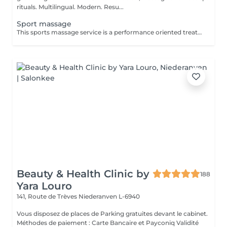
rituals. Multilingual. Modern. Resu...
Sport massage
This sports massage service is a performance oriented treatment designed for active individuals, athletes, or anyone training regularly. It combines deep, targeted techniques with mobility work to prepare the body before exercise, speed up recovery after workouts, and address specific muscle tightness or overuse patterns that can affect performance and increase injury risk. Key benefits : Prepares muscles for physical activity by increasing blood flow, flexibility, and range of motion, helping prevent strains and injuries. Speeds up recovery by reducing muscle soreness, flushing out metabolic waste, and easing tightness in commonly overworked areas such as legs, calves, and shoulders. Helps correct imbalances and overuse issues by releasing trigger points and tight fascia, improving posture, movement efficiency, and overall athletic performance.
Beauty & Health Clinic by
188
Yara Louro
141, Route de Trèves
Niederanven L-6940
Vous disposez de places de Parking gratuites devant le cabinet.
Méthodes de paiement : Carte Bancaire et Payconiq Validité