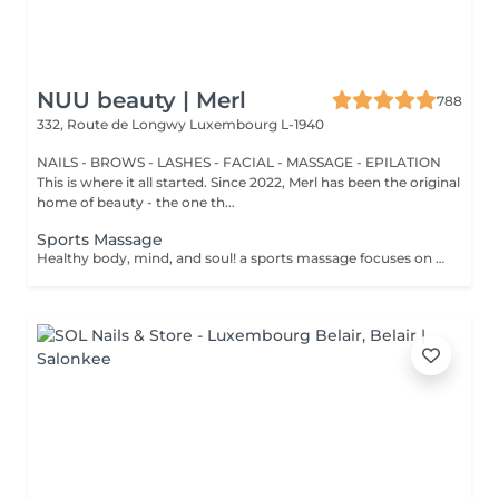
NUU beauty | Merl
788
332, Route de Longwy
Luxembourg L-1940
NAILS - BROWS - LASHES - FACIAL - MASSAGE - EPILATION
This is where it all started. Since 2022, Merl has been the original
home of beauty - the one th...
Sports Massage
Healthy body, mind, and soul! a sports massage focuses on enhancing circulation, increasing tissue elasticity and reducing muscle tension. Sports massage is also used to help relieve tight muscles. Muscle tightness can limit flexibility, increase pain and cause future injuries. Sports massage helps release muscle tightness. Benefits of getting a spots massage: - improves flexibility - reduces muscle pain - prevents injuries How is a sports massage done? - head and neck are massaged - shoulders and back are massaged - hands and arms are massaged - feet and legs are massaged - belly is massaged Age restrictions: there are no age restrictions for this procedure. Post procedure recommendations: do not do sport and any sharp movements 2-3 hours after the procedure. Frequency: 1-2 times per week, 10 times in total. Repeat once in 3-6 months.