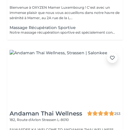
Bienvenue à OXYZEN Mamer Luxembourg ! C'est avec un
immense plaisir que nous vous accueillons dans notre havre de
sérénité à Mamer, au 2A rue de la L...
Massage Récupération Sportive
Notre massage récupération sportive est spécialement conçu pour vous aider à détendre efficacement vos muscles après un effort physique intense. Il favorise l'élimination rapide des toxines tout en améliorant l'oxygénation des tissus musculaires. Ce massage contribue également à prévenir l'accumulation des déchets métaboliques, à réduire la sensation de fatigue, les spasmes musculaires, et à minimiser les risques de courbatures. Laissez-vous dorloter par ce soin expert qui a été méticuleusement élaboré pour que vous puissiez savourer un véritable moment de détente et d'évasion. Idéal également comme idée cadeau originale, pour surprendre et faire plaisir. Pour en savoir plus et découvrir l'ensemble de nos prestations, cliquez ici : https://www.oxyzen.lu Veuillez noter que ce massage est déconseillé aux femmes enceintes. Avertissement : Nos soins sont dédiés au bien-être et à la relaxation. Ils ne remplacent pas un suivi médical et ne relèvent pas de la kinésithérapie.
Andaman Thai Wellness
253
182, Route d'Arlon
Strassen L-8010
SAWASDEE KA WELCOME TO ANDAMAN THAI WELLNESS