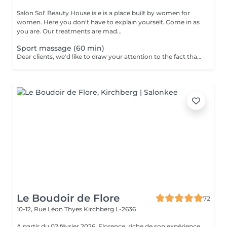
Salon Sol' Beauty House is e is a place built by women for
women. Here you don't have to explain yourself. Come in as
you are. Our treatments are mad...
Sport massage (60 min)
Dear clients, we'd like to draw your attention to the fact that the actual massage time is indicated in parentheses next to the name of the massage. The duration list on the website includes time for room and client preparation. We strive to provide you with the highest quality and comfort. Thank you for your understanding.
Le Boudoir de Flore
72
10-12, Rue Léon Thyes
Kirchberg L-2636
A partir du 02 février 2026, Florence, riche de son expérience