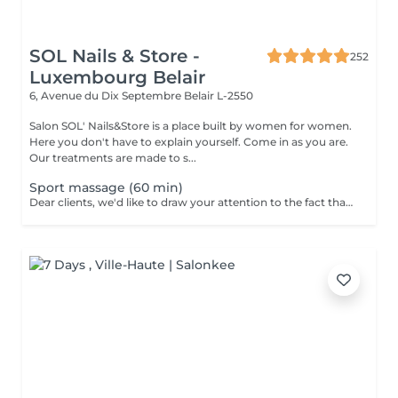
SOL Nails & Store -
252
Luxembourg Belair
6, Avenue du Dix Septembre
Belair L-2550
Salon SOL' Nails&Store is a place built by women for women.
Here you don't have to explain yourself. Come in as you are.
Our treatments are made to s...
Sport massage (60 min)
Dear clients, we'd like to draw your attention to the fact that the actual massage time is indicated in parentheses next to the name of the massage. The duration list on the website includes time for room and client preparation. We strive to provide you with the highest quality and comfort. Thank you for your understanding.