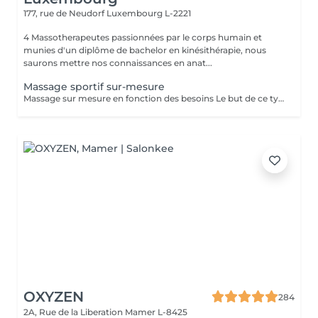
177, rue de Neudorf
Luxembourg L-2221
4 Massotherapeutes passionnées par le corps humain et
munies d'un diplôme de bachelor en kinésithérapie, nous
saurons mettre nos connaissances en anat...
Massage sportif sur-mesure
Massage sur mesure en fonction des besoins Le but de ce type de massage sera l'optimisation de la récupération musculaire entre les entraînements sportifs (circulation sanguine ramenée au coeur et muscles assouplis), le rythme sera élevé et la pression plus forte que lors d'un massage relaxant mais moins que pour un massage des tissus profonds
OXYZEN
284
2A, Rue de la Liberation
Mamer L-8425