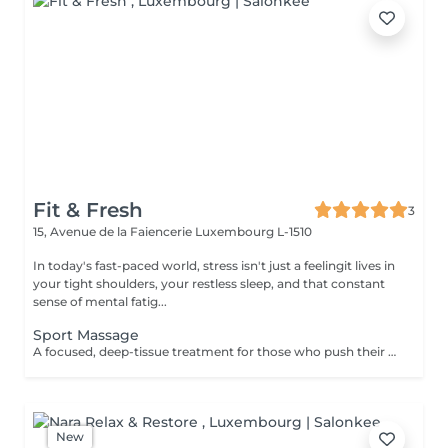
Fit & Fresh
3
15, Avenue de la Faiencerie
Luxembourg L-1510
In today's fast-paced world, stress isn't just a feelingit lives in
your tight shoulders, your restless sleep, and that constant
sense of mental fatig...
Sport Massage
A focused, deep-tissue treatment for those who push their bodies. We target muscle knots and adhesions to improve flexibility and get you back to peak performance. To ensure a peaceful transition between sessions, please note that your booking includes a short preparation and rest period. Start times may vary by approximately 5-10 minutes to allow for a fully sanitized and tranguil environment.
New