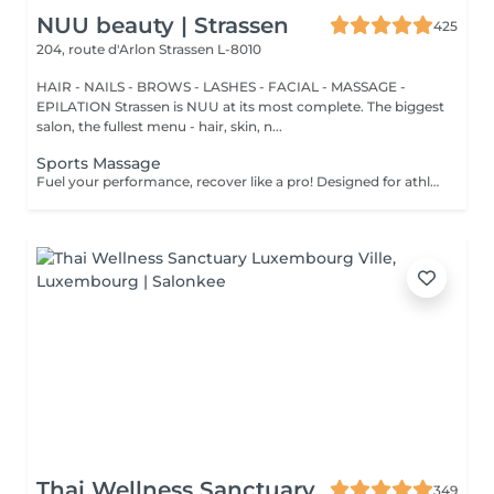
NUU beauty | Strassen
425
204, route d'Arlon
Strassen L-8010
HAIR - NAILS - BROWS - LASHES - FACIAL - MASSAGE -
EPILATION Strassen is NUU at its most complete. The biggest
salon, the fullest menu - hair, skin, n...
Sports Massage
Fuel your performance, recover like a pro! Designed for athletes and active individuals, our sports massage helps prepare the body for peak performance, support recovery, and prevent injury. It combines deep tissue techniques, stretching, and pressure-point work to release muscle tension, improve flexibility, and enhance endurance. Perfect both before and after physical activity. Age restrictions: there are no age restrictions for this procedure. Post procedure recommendations: do not do sport and any sharp movements 2-3 hours after the procedure. Frequency: 1-2 times per week, 10 times in total. Repeat once in 3-6 months.
Thai Wellness Sanctuary
349